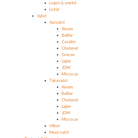
Logot & merkit
Listat
Valot
Ajovalot
Aixam
Bellier
Casalini
Chatenet
Grecav
Ligier
JDM
Microcar
Takavalot
Aixam
Bellier
Chatenet
Ligier
JDM
Microcar
Vilkut
Muut valot