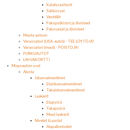
Katalysaattorit
Sähköosat
Venttiilit
Pakoputkistot ja tiivisteet
Pakosarjat ja tiivisteet
Muuta autoon
Varaosatori (USA-autot) - TEE LÖYTÖJÄ!
Varaosatori (muut) - POISTOJA!
PURKUAUTOT
LAHJAKORTTI
Mopoauton osat
Alusta
Iskunvaimentimet
Etuiskunvaimentimet
Takaiskunvaimentimet
Laakerit
Etupyörä
Takapyörä
Muut laakerit
Nivelet & puslat
Alapallonivelet