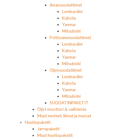
Ilmansuodattimet
Lombardini
Kubota
Yanmar
Mitsubishi
Polttoainesuodattimet
Lombardini
Kubota
Yanmar
Mitsubishi
Öljynsuodattimet
Lombardini
Kubota
Yanmar
Mitsubishi
SUODATINPAKETIT
Öljyt moottori & vaihteisto
Muut nesteet, liimat ja massat
Huoltopaketit
Jarrupaketit
Muut huoltopaketit