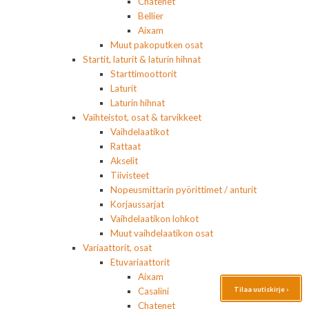
Chatenet
Bellier
Aixam
Muut pakoputken osat
Startit, laturit & laturin hihnat
Starttimoottorit
Laturit
Laturin hihnat
Vaihteistot, osat & tarvikkeet
Vaihdelaatikot
Rattaat
Akselit
Tiivisteet
Nopeusmittarin pyörittimet / anturit
Korjaussarjat
Vaihdelaatikon lohkot
Muut vaihdelaatikon osat
Variaattorit, osat
Etuvariaattorit
Aixam
Tilaa uutiskirje ›
Casalini
Chatenet