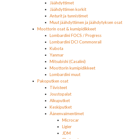
Jäähdyttimet
Jäähdyttimen korkit
Anturit ja tunnistimet
Muut jäähdyttimen ja jäähdytyksen osat
Moottorin osat & kumipidikkeet
Lombardini FOCS / Progress
Lombardini DCI Commonrail
Kubota
Yanmar
Mitsubishi (Casalini)
Moottorin kumipidikkeet
Lombardini muut
Pakoputken osat
Tiivisteet
Joustopalat
Alkuputket
Keskiputket
Äänenvaimentimet
Microcar
Ligier
JDM