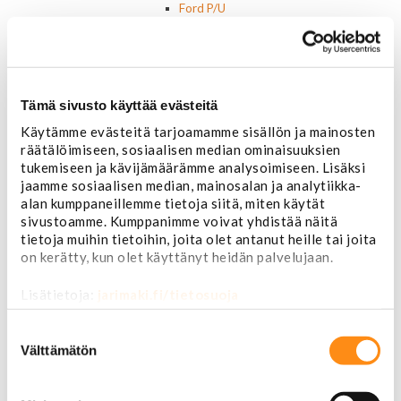
Ford P/U
Ford muut
Hummer
Jeep
Lincoln
Muut
Tämä sivusto käyttää evästeitä
Parkit / Vilkut
Käytämme evästeitä tarjoamamme sisällön ja mainosten
Sumu- ja peruutusvalot
räätälöimiseen, sosiaalisen median ominaisuuksien
Sivuvalot ja markerit
tukemiseen ja kävijämäärämme analysoimiseen. Lisäksi
Polttimot
jaamme sosiaalisen median, mainosalan ja analytiikka-
Sähköosat
alan kumppaneillemme tietoja siitä, miten käytät
Akut
sivustoamme. Kumppanimme voivat yhdistää näitä
Lasinnostin- ja keskuslukon moottorit
tietoja muihin tietoihin, joita olet antanut heille tai joita
Laturit ja laturin osat
on kerätty, kun olet käyttänyt heidän palvelujaan.
Laturit
Laturin osat
Lisätietoja:
jarimaki.fi/tietosuoja
Lämmitys ja ilmastointi
Etuvastukset
Suostumuksen
Kennot
valinta
Välttämätön
Kompressorit ja osat
Käyttöpaneelit / kytkimet