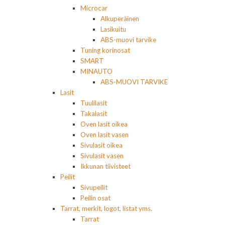
Microcar
Alkuperäinen
Lasikuitu
ABS-muovi tarvike
Tuning korinosat
SMART
MINAUTO
ABS-MUOVI TARVIKE
Lasit
Tuulilasit
Takalasit
Oven lasit oikea
Oven lasit vasen
Sivulasit oikea
Sivulasit vasen
Ikkunan tiivisteet
Peilit
Sivupeilit
Peilin osat
Tarrat, merkit, logot, listat yms.
Tarrat