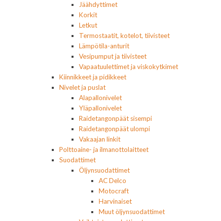
Jäähdyttimet
Korkit
Letkut
Termostaatit, kotelot, tiivisteet
Lämpötila-anturit
Vesipumput ja tiivisteet
Vapaatuulettimet ja viskokytkimet
Kiinnikkeet ja pidikkeet
Nivelet ja puslat
Alapallonivelet
Yläpallonivelet
Raidetangonpäät sisempi
Raidetangonpäät ulompi
Vakaajan linkit
Polttoaine- ja ilmanottolaitteet
Suodattimet
Öljynsuodattimet
AC Delco
Motocraft
Harvinaiset
Muut öljynsuodattimet