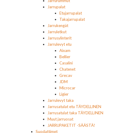
Jarrurummut
Jarrupalat
Etujarrupalat
Takajarrupalat
Jarrukengät
Jarruletkut
Jarrusylinterit
Jarrulevyt etu
Aixam
Bellier
Casalini
Chatenet
Grecav
JDM
Microcar
Ligier
Jarrulevyt taka
Jarrusatulat etu TÄYDELLINEN
Jarrusatulat taka TÄYDELLINEN
Muut jarruosat
JARRUPAKETIT -SÄÄSTÄ!
Suodattimet