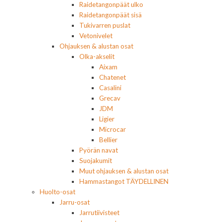
Raidetangonpäät ulko
Raidetangonpäät sisä
Tukivarren puslat
Vetonivelet
Ohjauksen & alustan osat
Olka-akselit
Aixam
Chatenet
Casalini
Grecav
JDM
Ligier
Microcar
Bellier
Pyörän navat
Suojakumit
Muut ohjauksen & alustan osat
Hammastangot TÄYDELLINEN
Huolto-osat
Jarru-osat
Jarrutiivisteet