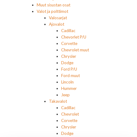
Muut sisustan osat
Valot ja polttimot
Valosarjat
Ajovalot
Cadillac
Chevorlet P/U
Corvette
Chevrolet muut
Chrysler
Dodge
Ford P/U
Ford muut
Lincoln
Hummer
Jeep
Takavalot
Cadillac
Chevrolet
Corvette
Chrysler
Dodge