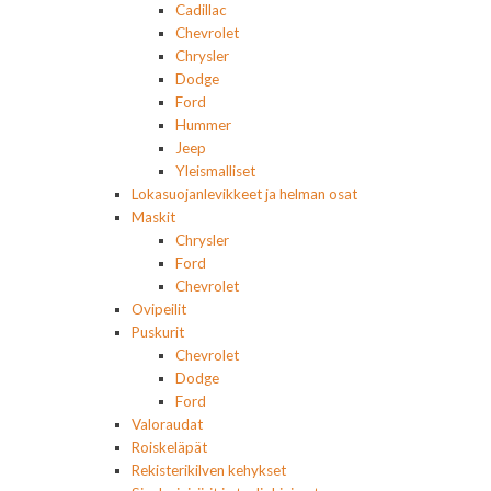
Cadillac
Chevrolet
Chrysler
Dodge
Ford
Hummer
Jeep
Yleismalliset
Lokasuojanlevikkeet ja helman osat
Maskit
Chrysler
Ford
Chevrolet
Ovipeilit
Puskurit
Chevrolet
Dodge
Ford
Valoraudat
Roiskeläpät
Rekisterikilven kehykset