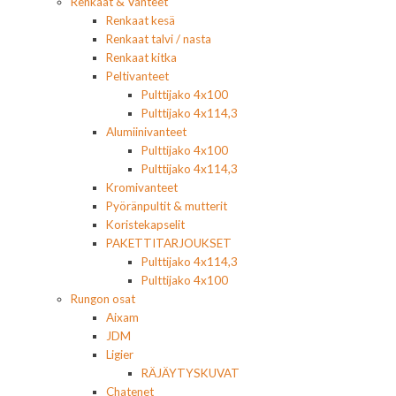
Renkaat & Vanteet
Renkaat kesä
Renkaat talvi / nasta
Renkaat kitka
Peltivanteet
Pulttijako 4x100
Pulttijako 4x114,3
Alumiinivanteet
Pulttijako 4x100
Pulttijako 4x114,3
Kromivanteet
Pyöränpultit & mutterit
Koristekapselit
PAKETTITARJOUKSET
Pulttijako 4x114,3
Pulttijako 4x100
Rungon osat
Aixam
JDM
Ligier
RÄJÄYTYSKUVAT
Chatenet