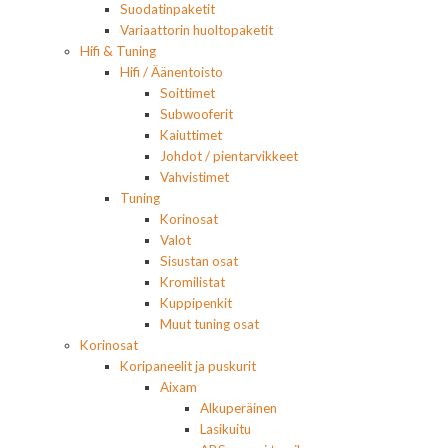
Suodatinpaketit
Variaattorin huoltopaketit
Hifi & Tuning
Hifi / Äänentoisto
Soittimet
Subwooferit
Kaiuttimet
Johdot / pientarvikkeet
Vahvistimet
Tuning
Korinosat
Valot
Sisustan osat
Kromilistat
Kuppipenkit
Muut tuning osat
Korinosat
Koripaneelit ja puskurit
Aixam
Alkuperäinen
Lasikuitu