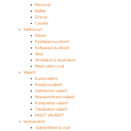
Microcar
Bellier
Grecav
Casalini
Sähköosat
Releet
Pyyhkijän moottorit
Katkaisijat & viikset
Akut
Virtalukot & muut lukot
Muut sähkö-osat
Vaijerit
Kaasuvaijerit
Käsijarruvaijerit
Vaihteiston vaijerit
Nopeusmittarin vaijerit
Konepeiton vaijerit
Takaluukun vaijerit
MUUT VAIJERIT
Voimansiirto
Jäähdyttimet & osat