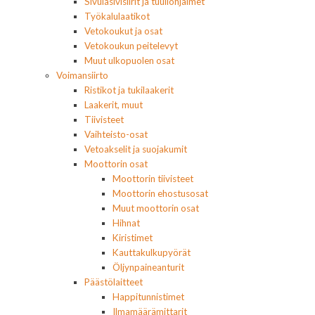
Sivulasivisiirit ja tuuliohjaimet
Työkalulaatikot
Vetokoukut ja osat
Vetokoukun peitelevyt
Muut ulkopuolen osat
Voimansiirto
Ristikot ja tukilaakerit
Laakerit, muut
Tiivisteet
Vaihteisto-osat
Vetoakselit ja suojakumit
Moottorin osat
Moottorin tiivisteet
Moottorin ehostusosat
Muut moottorin osat
Hihnat
Kiristimet
Kauttakulkupyörät
Öljynpaineanturit
Päästölaitteet
Happitunnistimet
Ilmamäärämittarit