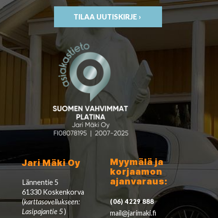
TILAA UUTISKIRJE ›
Myymälä ja
Jari Mäki Oy
korjaamon
ajanvaraus:
Lännentie 5
61330 Koskenkorva
(
karttasovellukseen:
(06) 4229 888
Lasipajantie 5
)
mail@jarimaki.fi