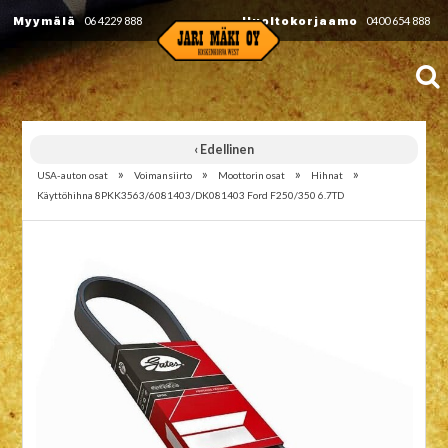
Myymälä
06 4229 888
Huoltokorjaamo
0400 654 888
‹ Edellinen
»
»
»
»
USA-auton osat
Voimansiirto
Moottorin osat
Hihnat
Käyttöhihna 8PKK3563/6081403/DK081403 Ford F250/350 6.7TD