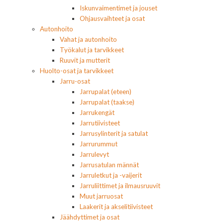
Iskunvaimentimet ja jouset
Ohjausvaihteet ja osat
Autonhoito
Vahat ja autonhoito
Työkalut ja tarvikkeet
Ruuvit ja mutterit
Huolto-osat ja tarvikkeet
Jarru-osat
Jarrupalat (eteen)
Jarrupalat (taakse)
Jarrukengät
Jarrutiivisteet
Jarrusylinterit ja satulat
Jarrurummut
Jarrulevyt
Jarrusatulan männät
Jarruletkut ja -vaijerit
Jarruliittimet ja ilmausruuvit
Muut jarruosat
Laakerit ja akselitiivisteet
Jäähdyttimet ja osat