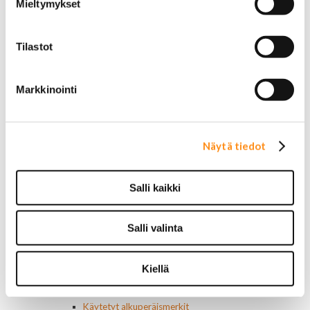
Moottorit
Mieltymykset
Ilmastoinnin osat
Muut
Ohjainlaitteet
Tilastot
Startit ja startin osat
Starttimoottorit
Starttimoottorin osat
Markkinointi
Sytytysosat
Sähköosat
Ajovalokytkimet
Näytä tiedot
Jarruvalokytkimet
Keskuslukon kytkimet
Lasinnostimen kytkimet
Salli kaikki
Lämmityslaitteen osat
Muut kytkimet ja sähköosat
Nelivedon kytkimet
Salli valinta
Ovivalokykimet
Releet ja sulakkeet
Vakionopeudensäätimen osat
Kiellä
Tarrat, tunnukset, logot, merkit
Alkuperäiset tarrat ja teipit
Käytetyt alkuperäismerkit