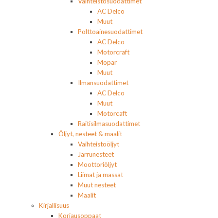
Vaihteistosuodattimet
AC Delco
Muut
Polttoainesuodattimet
AC Delco
Motorcraft
Mopar
Muut
Ilmansuodattimet
AC Delco
Muut
Motorcaft
Raitisilmasuodattimet
Öljyt, nesteet & maalit
Vaihteistoöljyt
Jarrunesteet
Moottoriöljyt
Liimat ja massat
Muut nesteet
Maalit
Kirjallisuus
Korjausoppaat