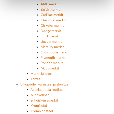
AMC merkit
Buick merkit
Cadillac merkit
Chevrolet merkit
Chrysler merkit
Dodge merkit
Ford merkit
Lincoln merkit
Mercury merkit
Oldsmobile merkit
Plymouth merkit
Pontiac merkit
Muut merkit
Merkit ja logot
Tarrat
Ulkopuolen varusteet ja ehostus
Astinlaudat ja -putket
Aurinkolipat
Erikoiskeulamerkit
Kromilistat
Kromikoristeet