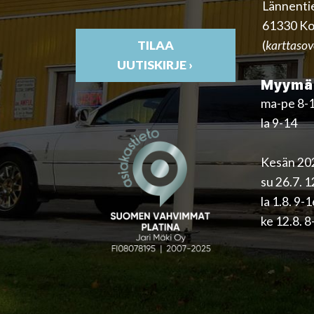
Lännenti
61330 Ko
(
karttasov
TILAA
UUTISKIRJE ›
Myymäl
ma-pe 8-
la 9-14
Kesän 202
su 26.7. 
la 1.8. 9-
ke 12.8. 8