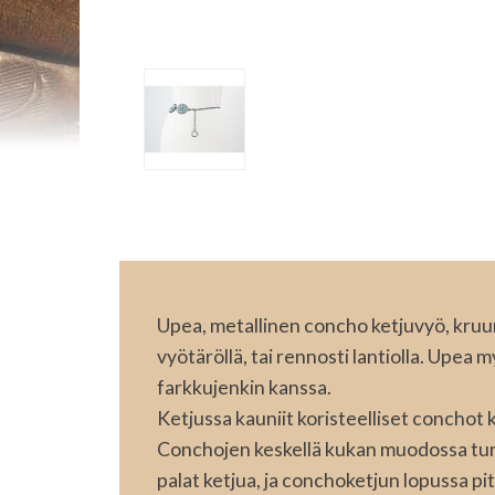
Upea, metallinen concho ketjuvyö, kruu
vyötäröllä, tai rennosti lantiolla. Upea
farkkujenkin kanssa.
Ketjussa kauniit koristeelliset conchot ka
Conchojen keskellä kukan muodossa turk
palat ketjua, ja conchoketjun lopussa pi