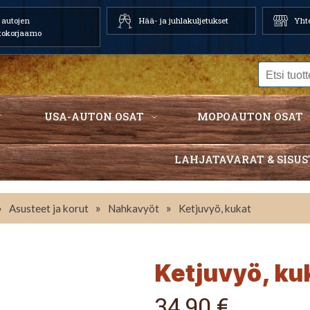
autojen
Hää- ja juhlakuljetukset
Yhte
tokorjaamo
USA-AUTON OSAT
MOPOAUTON OSAT
LAHJATAVARAT & SISUS
»
»
»
Asusteet ja korut
Nahkavyöt
Ketjuvyö, kukat
Ketjuvyö, ku
34,90 €