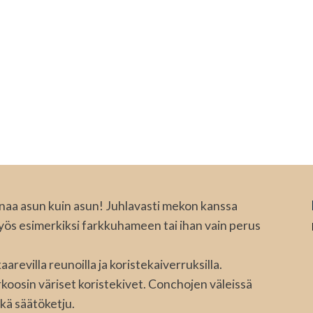
naa asun kuin asun! Juhlavasti mekon kanssa
 myös esimerkiksi farkkuhameen tai ihan vain perus
arevilla reunoilla ja koristekaiverruksilla.
oosin väriset koristekivet. Conchojen väleissä
tkä säätöketju.