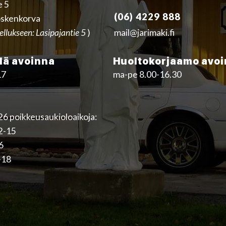
e 5
(06) 4229 888
skenkorva
ellukseen: Lasipajantie 5
)
mail@jarimaki.fi
ä avoinna
Huoltokorjaamo avo
17
ma-pe 8.00-16.30
6 poikkeusaukioloaikoja:
12-15
16
-18