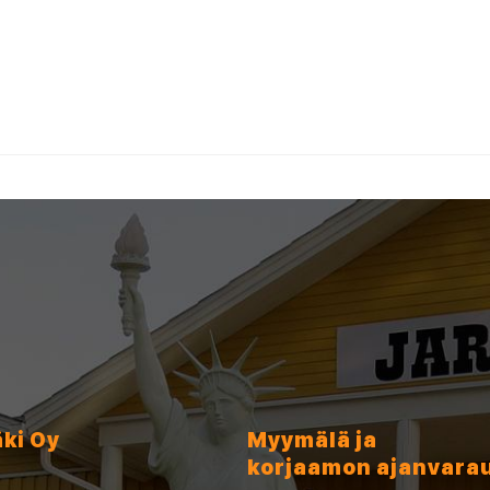
äki Oy
Myymälä ja
korjaamon ajanvara