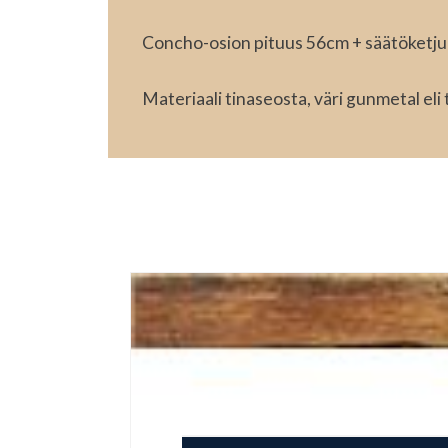
Concho-osion pituus 56cm + säätöketju
Materiaali tinaseosta, väri gunmetal el