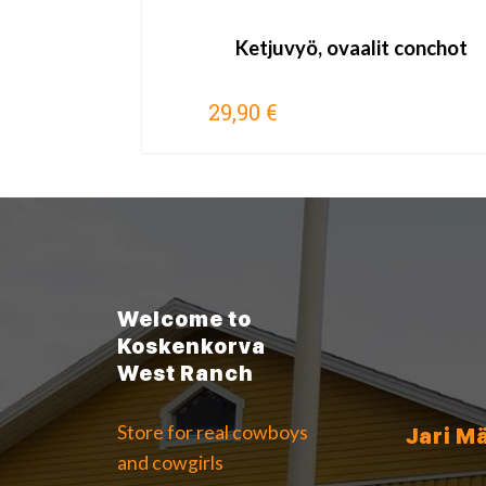
Ketjuvyö, ovaalit conchot
29,90 €
Welcome to
Koskenkorva
West Ranch
Store for real cowboys
Jari M
and cowgirls