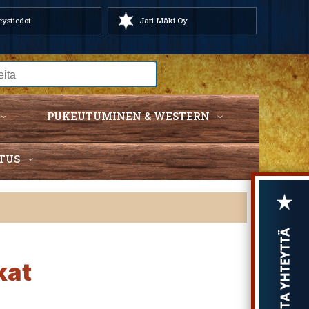
ystiedot
Jari Mäki Oy
PUKEUTUMINEN & WESTERN
TUS
kat