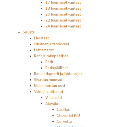
17 tuumaiset vanteet
18 tuumaiset vanteet
20 tuumaiset vanteet
22 tuumaiset vanteet
24 tuumaiset vanteet
Sisusta
Ehosteet
Istuimet ja tarvikkeet
Lattiamatot
Ratit ja ratinpäälliset
Ratit
Ratinpäälliset
Radioadapterit ja johtosarjat
Sisustan puuosat
Muut sisustan osat
Valot ja polttimot
Valosarjat
Ajovalot
Cadillac
Chevorlet P/U
Corvette