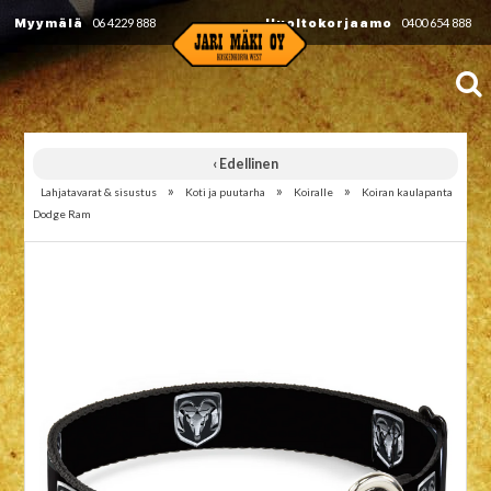
Myymälä
06 4229 888
Huoltokorjaamo
0400 654 888
‹ Edellinen
»
»
»
Lahjatavarat & sisustus
Koti ja puutarha
Koiralle
Koiran kaulapanta
Dodge Ram