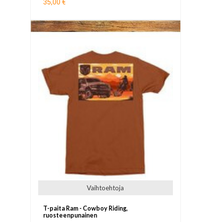
35,00 €
Vaihtoehtoja
T-paita Ram - Cowboy Riding,
ruosteenpunainen