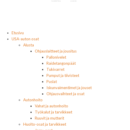
Etusivu
USA-auton osat
Alusta
Ohjauslaitteet ja jousitus
Pallonivelet
Raidetangonpäät
Tukivarret
Pumput ja tiivisteet
Puslat
Iskunvaimentimet ja jouset
Ohjausvaihteet ja osat
Autonhoito
Vahat ja autonhoito
Työkalut ja tarvikkeet
Ruuvit ja mutterit
Huolto-osat ja tarvikkeet