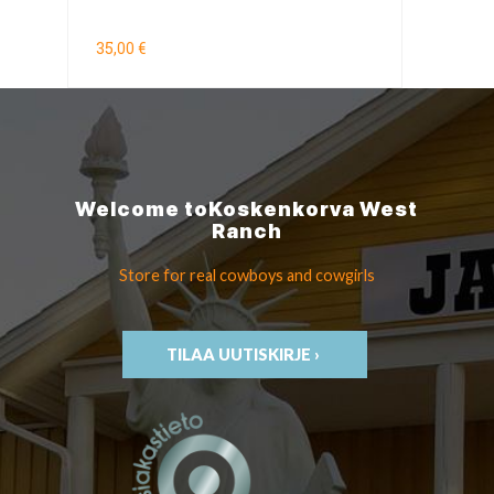
35,00 €
Welcome to
Koskenkorva
West
Ranch
Store for real cowboys
and cowgirls
TILAA UUTISKIRJE ›