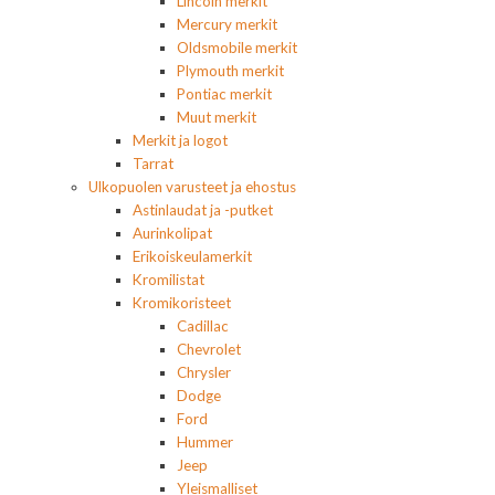
Lincoln merkit
Mercury merkit
Oldsmobile merkit
Plymouth merkit
Pontiac merkit
Muut merkit
Merkit ja logot
Tarrat
Ulkopuolen varusteet ja ehostus
Astinlaudat ja -putket
Aurinkolipat
Erikoiskeulamerkit
Kromilistat
Kromikoristeet
Cadillac
Chevrolet
Chrysler
Dodge
Ford
Hummer
Jeep
Yleismalliset