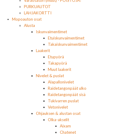
Varaosatori (muut) - POISTOJA!
PURKUAUTOT
LAHJAKORTTI
Mopoauton osat
Alusta
Iskunvaimentimet
Etuiskunvaimentimet
Takaiskunvaimentimet
Laakerit
Etupyörä
Takapyörä
Muut laakerit
Nivelet & puslat
Alapallonivelet
Raidetangonpäät ulko
Raidetangonpäät sisä
Tukivarren puslat
Vetonivelet
Ohjauksen & alustan osat
Olka-akselit
Aixam
Chatenet