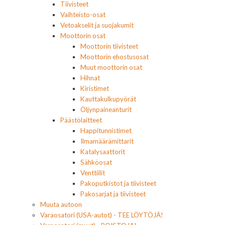
Tiivisteet
Vaihteisto-osat
Vetoakselit ja suojakumit
Moottorin osat
Moottorin tiivisteet
Moottorin ehostusosat
Muut moottorin osat
Hihnat
Kiristimet
Kauttakulkupyörät
Öljynpaineanturit
Päästölaitteet
Happitunnistimet
Ilmamäärämittarit
Katalysaattorit
Sähköosat
Venttiilit
Pakoputkistot ja tiivisteet
Pakosarjat ja tiivisteet
Muuta autoon
Varaosatori (USA-autot) - TEE LÖYTÖJÄ!