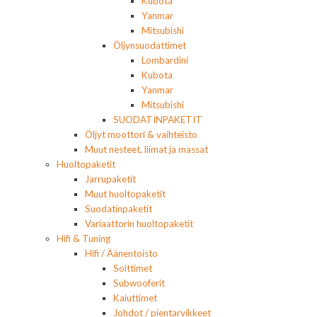
Kubota
Yanmar
Mitsubishi
Öljynsuodattimet
Lombardini
Kubota
Yanmar
Mitsubishi
SUODATINPAKETIT
Öljyt moottori & vaihteisto
Muut nesteet, liimat ja massat
Huoltopaketit
Jarrupaketit
Muut huoltopaketit
Suodatinpaketit
Variaattorin huoltopaketit
Hifi & Tuning
Hifi / Äänentoisto
Soittimet
Subwooferit
Kaiuttimet
Johdot / pientarvikkeet