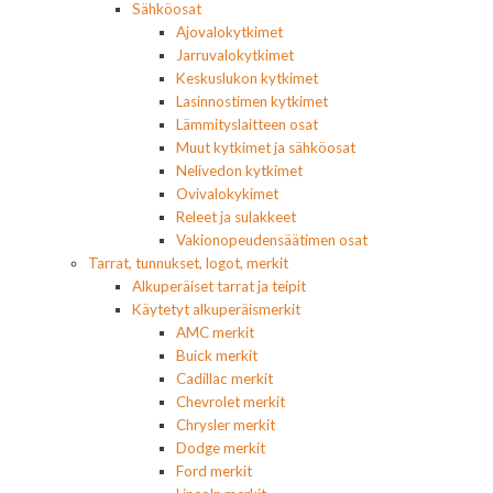
Sähköosat
Ajovalokytkimet
Jarruvalokytkimet
Keskuslukon kytkimet
Lasinnostimen kytkimet
Lämmityslaitteen osat
Muut kytkimet ja sähköosat
Nelivedon kytkimet
Ovivalokykimet
Releet ja sulakkeet
Vakionopeudensäätimen osat
Tarrat, tunnukset, logot, merkit
Alkuperäiset tarrat ja teipit
Käytetyt alkuperäismerkit
AMC merkit
Buick merkit
Cadillac merkit
Chevrolet merkit
Chrysler merkit
Dodge merkit
Ford merkit