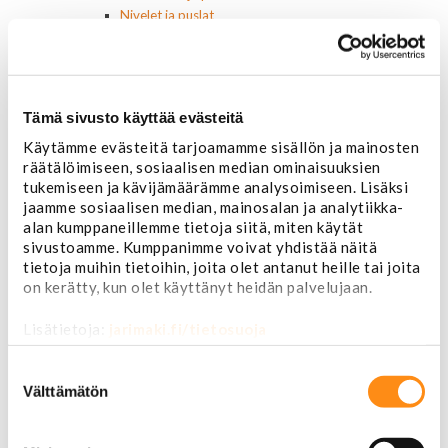
Nivelet ja puslat
Alapallonivelet
Yläpallonivelet
Raidetangonpäät sisempi
Raidetangonpäät ulompi
Tämä sivusto käyttää evästeitä
Vakaajan linkit
Polttoaine- ja ilmanottolaitteet
Käytämme evästeitä tarjoamamme sisällön ja mainosten
Suodattimet
räätälöimiseen, sosiaalisen median ominaisuuksien
Öljynsuodattimet
tukemiseen ja kävijämäärämme analysoimiseen. Lisäksi
AC Delco
jaamme sosiaalisen median, mainosalan ja analytiikka-
Motocraft
alan kumppaneillemme tietoja siitä, miten käytät
sivustoamme. Kumppanimme voivat yhdistää näitä
Harvinaiset
tietoja muihin tietoihin, joita olet antanut heille tai joita
Muut öljynsuodattimet
on kerätty, kun olet käyttänyt heidän palvelujaan.
Vaihteistosuodattimet
AC Delco
Lisätietoja:
jarimaki.fi/tietosuoja
Muut
Polttoainesuodattimet
Suostumuksen
AC Delco
valinta
Välttämätön
Motorcraft
Mopar
Muut