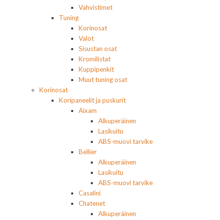
Vahvistimet
Tuning
Korinosat
Valot
Sisustan osat
Kromilistat
Kuppipenkit
Muut tuning osat
Korinosat
Koripaneelit ja puskurit
Aixam
Alkuperäinen
Lasikuitu
ABS-muovi tarvike
Bellier
Alkuperäinen
Lasikuitu
ABS-muovi tarvike
Casalini
Chatenet
Alkuperäinen