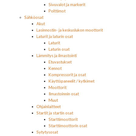
Sivuvalot ja markerit
Polttimot
Sähköosat
Akut
Lasinnostin- ja keskuslukon moottorit
Laturit ja laturin osat
Laturit
Laturin osat
Lämmitys ja ilmastointi
Etuvastukset
Kennot
Kompressorit ja osat
Käyttöpaneelit / kytkimet
Moottorit
Ilmastoinnin osat
Muut
Ohjainlaitteet
Startit ja startin osat
Starttimoottorit
Starttimoottorin osat
Sytytysosat