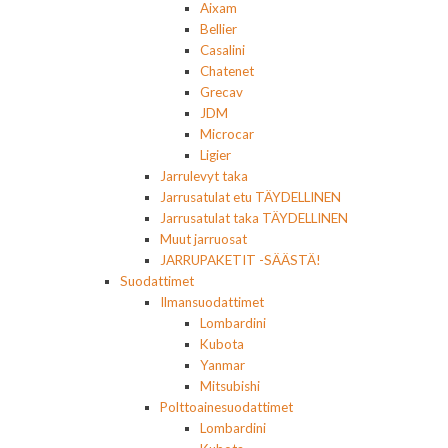
Aixam
Bellier
Casalini
Chatenet
Grecav
JDM
Microcar
Ligier
Jarrulevyt taka
Jarrusatulat etu TÄYDELLINEN
Jarrusatulat taka TÄYDELLINEN
Muut jarruosat
JARRUPAKETIT -SÄÄSTÄ!
Suodattimet
Ilmansuodattimet
Lombardini
Kubota
Yanmar
Mitsubishi
Polttoainesuodattimet
Lombardini