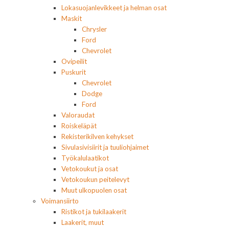
Lokasuojanlevikkeet ja helman osat
Maskit
Chrysler
Ford
Chevrolet
Ovipeilit
Puskurit
Chevrolet
Dodge
Ford
Valoraudat
Roiskeläpät
Rekisterikilven kehykset
Sivulasivisiirit ja tuuliohjaimet
Työkalulaatikot
Vetokoukut ja osat
Vetokoukun peitelevyt
Muut ulkopuolen osat
Voimansiirto
Ristikot ja tukilaakerit
Laakerit, muut