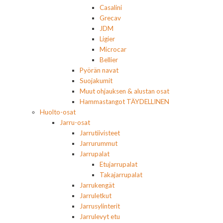
Casalini
Grecav
JDM
Ligier
Microcar
Bellier
Pyörän navat
Suojakumit
Muut ohjauksen & alustan osat
Hammastangot TÄYDELLINEN
Huolto-osat
Jarru-osat
Jarrutiivisteet
Jarrurummut
Jarrupalat
Etujarrupalat
Takajarrupalat
Jarrukengät
Jarruletkut
Jarrusylinterit
Jarrulevyt etu