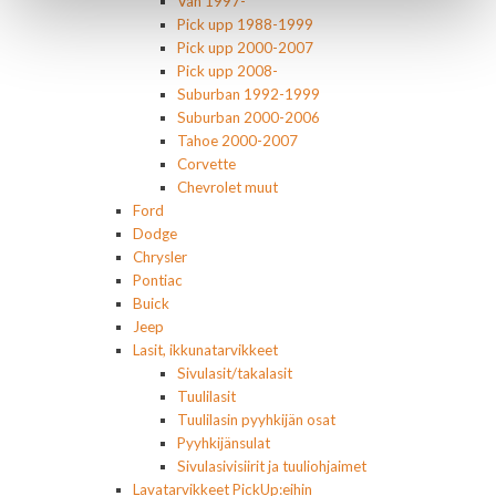
Van 1997-
Pick upp 1988-1999
Pick upp 2000-2007
Pick upp 2008-
Suburban 1992-1999
Suburban 2000-2006
Tahoe 2000-2007
Corvette
Chevrolet muut
Ford
Dodge
Chrysler
Pontiac
Buick
Jeep
Lasit, ikkunatarvikkeet
Sivulasit/takalasit
Tuulilasit
Tuulilasin pyyhkijän osat
Pyyhkijänsulat
Sivulasivisiirit ja tuuliohjaimet
Lavatarvikkeet PickUp:eihin