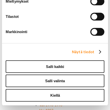
Mieltymykset
Ilmansuodattimet
AC Delco
Muut
Tilastot
Motorcaft
Raitisilmasuodattimet
Öljyt, nesteet & maalit
Markkinointi
Vaihteistoöljyt
Jarrunesteet
Moottoriöljyt
Liimat ja massat
Näytä tiedot
Muut nesteet
Maalit
Kirjallisuus
Salli kaikki
Korjausoppaat
Omistajan käsikirjat
Muu autokirjallisuus
Salli valinta
Korinosat
Starcraft levikesarja 97-03
Mustang korinosat
Kiellä
Chevrolet
Van 1978-1996