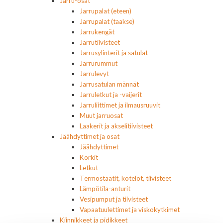
Jarru-osat
Jarrupalat (eteen)
Jarrupalat (taakse)
Jarrukengät
Jarrutiivisteet
Jarrusylinterit ja satulat
Jarrurummut
Jarrulevyt
Jarrusatulan männät
Jarruletkut ja -vaijerit
Jarruliittimet ja ilmausruuvit
Muut jarruosat
Laakerit ja akselitiivisteet
Jäähdyttimet ja osat
Jäähdyttimet
Korkit
Letkut
Termostaatit, kotelot, tiivisteet
Lämpötila-anturit
Vesipumput ja tiivisteet
Vapaatuulettimet ja viskokytkimet
Kiinnikkeet ja pidikkeet