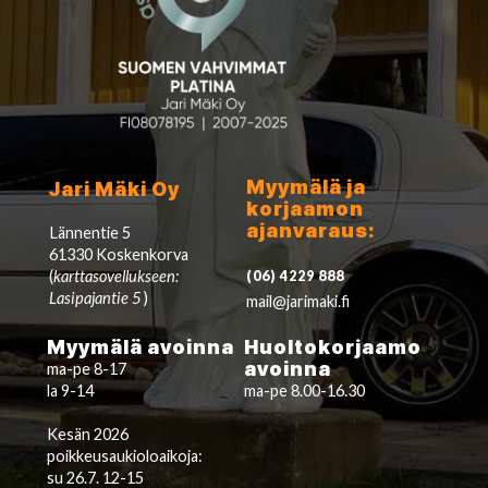
Myymälä ja
Jari Mäki Oy
korjaamon
ajanvaraus:
Lännentie 5
61330 Koskenkorva
(
karttasovellukseen:
(06) 4229 888
Lasipajantie 5
)
mail@jarimaki.fi
Myymälä avoinna
Huoltokorjaamo
avoinna
ma-pe 8-17
la 9-14
ma-pe 8.00-16.30
Kesän 2026
poikkeusaukioloaikoja:
su 26.7. 12-15