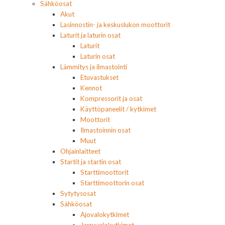
Sähköosat
Akut
Lasinnostin- ja keskuslukon moottorit
Laturit ja laturin osat
Laturit
Laturin osat
Lämmitys ja ilmastointi
Etuvastukset
Kennot
Kompressorit ja osat
Käyttöpaneelit / kytkimet
Moottorit
Ilmastoinnin osat
Muut
Ohjainlaitteet
Startit ja startin osat
Starttimoottorit
Starttimoottorin osat
Sytytysosat
Sähköosat
Ajovalokytkimet