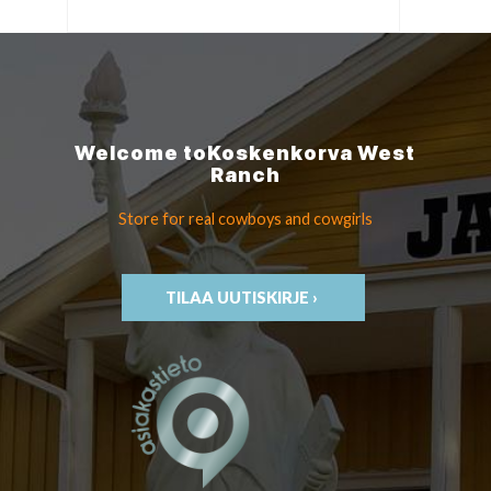
Welcome to
Koskenkorva
West
Ranch
Store for real cowboys
and cowgirls
TILAA UUTISKIRJE ›