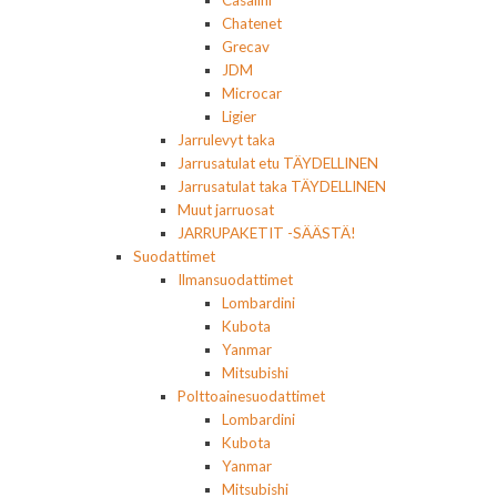
Casalini
Chatenet
Grecav
JDM
Microcar
Ligier
Jarrulevyt taka
Jarrusatulat etu TÄYDELLINEN
Jarrusatulat taka TÄYDELLINEN
Muut jarruosat
JARRUPAKETIT -SÄÄSTÄ!
Suodattimet
Ilmansuodattimet
Lombardini
Kubota
Yanmar
Mitsubishi
Polttoainesuodattimet
Lombardini
Kubota
Yanmar
Mitsubishi