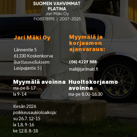
Myymälä ja
Jari Mäki Oy
korjaamon
ajanvaraus:
Lännentie 5
61330 Koskenkorva
(
karttasovellukseen:
(06) 4229 888
Lasipajantie 5
)
mail@jarimaki.fi
Myymälä avoinna
Huoltokorjaamo
avoinna
ma-pe 8-17
la 9-14
ma-pe 8.00-16.30
Kesän 2026
poikkeusaukioloaikoja:
su 26.7. 12-15
la 1.8. 9-16
ke 12.8. 8-18