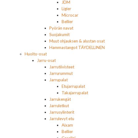
JDM
Ligier
Microcar
Bellier
Pyörän navat
Suojakumit
Muut ohjauksen & alustan osat
Hammastangot TÄYDELLINEN
Huolto-osat
Jarru-osat
Jarrutiivisteet
Jarrurummut
Jarrupalat
Etujarrupalat
Takajarrupalat
Jarrukengät
Jarruletkut
Jarrusylinterit
Jarrulevyt etu
Aixam
Bellier