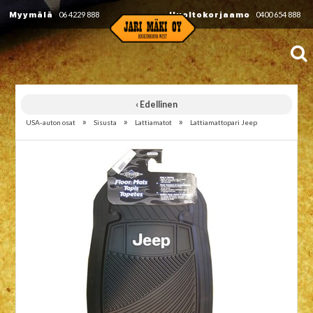
Myymälä
06 4229 888
Huoltokorjaamo
0400 654 888
‹ Edellinen
»
»
»
USA-auton osat
Sisusta
Lattiamatot
Lattiamattopari Jeep