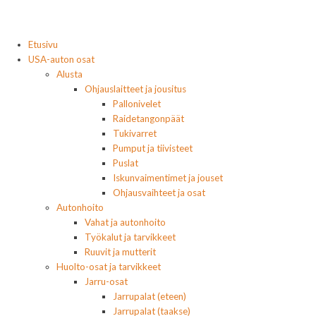
Etusivu
USA-auton osat
Alusta
Ohjauslaitteet ja jousitus
Pallonivelet
Raidetangonpäät
Tukivarret
Pumput ja tiivisteet
Puslat
Iskunvaimentimet ja jouset
Ohjausvaihteet ja osat
Autonhoito
Vahat ja autonhoito
Työkalut ja tarvikkeet
Ruuvit ja mutterit
Huolto-osat ja tarvikkeet
Jarru-osat
Jarrupalat (eteen)
Jarrupalat (taakse)