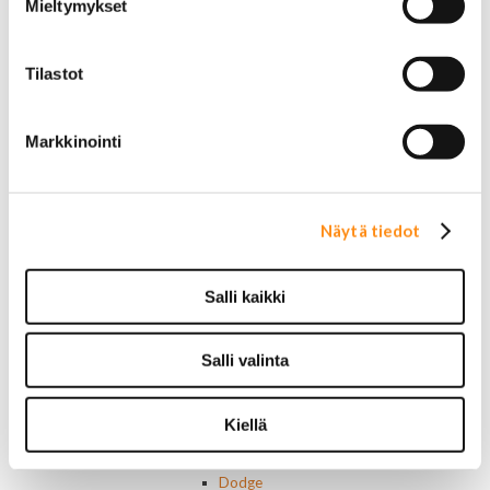
20 tuumaiset vanteet
Mieltymykset
22 tuumaiset vanteet
24 tuumaiset vanteet
Sisusta
Tilastot
Ehosteet
Istuimet ja tarvikkeet
Lattiamatot
Markkinointi
Ratit ja ratinpäälliset
Ratit
Ratinpäälliset
Näytä tiedot
Radioadapterit ja johtosarjat
Sisustan puuosat
Muut sisustan osat
Salli kaikki
Valot ja polttimot
Valosarjat
Ajovalot
Salli valinta
Cadillac
Chevorlet P/U
Corvette
Kiellä
Chevrolet muut
Chrysler
Dodge