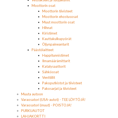
Vetoakselit ja suojakumit
Moottorin osat
Moottorin tiivisteet
Moottorin ehostusosat
Muut moottorin osat
Hihnat
Kiristimet
Kauttakulkupyörät
Öljynpaineanturit
Päästölaitteet
Happitunnistimet
Ilmamäärämittarit
Katalysaattorit
Sähköosat
Venttiilit
Pakoputkistot ja tiivisteet
Pakosarjat ja tiivisteet
Muuta autoon
Varaosatori (USA-autot) - TEE LÖYTÖJÄ!
Varaosatori (muut) - POISTOJA!
PURKUAUTOT
LAHJAKORTTI