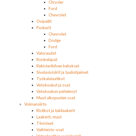
Chrysler
Ford
Chevrolet
Ovipeilit
Puskurit
Chevrolet
Dodge
Ford
Valoraudat
Roiskeläpät
Rekisterikilven kehykset
Sivulasivisiirit ja tuuliohjaimet
Työkalulaatikot
Vetokoukut ja osat
Vetokoukun peitelevyt
Muut ulkopuolen osat
Voimansiirto
Ristikot ja tukilaakerit
Laakerit, muut
Tiivisteet
Vaihteisto-osat