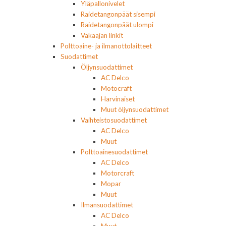
Yläpallonivelet
Raidetangonpäät sisempi
Raidetangonpäät ulompi
Vakaajan linkit
Polttoaine- ja ilmanottolaitteet
Suodattimet
Öljynsuodattimet
AC Delco
Motocraft
Harvinaiset
Muut öljynsuodattimet
Vaihteistosuodattimet
AC Delco
Muut
Polttoainesuodattimet
AC Delco
Motorcraft
Mopar
Muut
Ilmansuodattimet
AC Delco