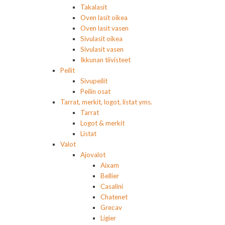
Takalasit
Oven lasit oikea
Oven lasit vasen
Sivulasit oikea
Sivulasit vasen
Ikkunan tiivisteet
Peilit
Sivupeilit
Peilin osat
Tarrat, merkit, logot, listat yms.
Tarrat
Logot & merkit
Listat
Valot
Ajovalot
Aixam
Bellier
Casalini
Chatenet
Grecav
Ligier