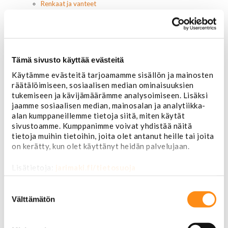
Renkaat ja vanteet
Renkaat ja tarvikkeet
Varapyörätelineet
Venttiilinhatut
Renkaat 14"
Renkaat 15"
Tämä sivusto käyttää evästeitä
Renkaat 16"
Käytämme evästeitä tarjoamamme sisällön ja mainosten
Renkaat 16,5"
räätälöimiseen, sosiaalisen median ominaisuuksien
Renkaat 17"
tukemiseen ja kävijämäärämme analysoimiseen. Lisäksi
Renkaat 18"
jaamme sosiaalisen median, mainosalan ja analytiikka-
Renkaat 20"
alan kumppaneillemme tietoja siitä, miten käytät
Renkaat 22"
sivustoamme. Kumppanimme voivat yhdistää näitä
Renkaat 24"
tietoja muihin tietoihin, joita olet antanut heille tai joita
Vanteet ja tarvikkeet
on kerätty, kun olet käyttänyt heidän palvelujaan.
Pölykapselit, keskiöt, spinnerit
Vannetarvikkeet
Lisätietoja:
jarimaki.fi/tietosuoja
14 tuumaiset vanteet
15 tuumaiset vanteet
Suostumuksen
16 tuumaiset vanteet
valinta
Välttämätön
17 tuumaiset vanteet
18 tuumaiset vanteet