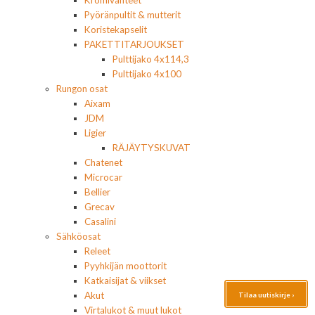
Kromivanteet
Pyöränpultit & mutterit
Koristekapselit
PAKETTITARJOUKSET
Pulttijako 4x114,3
Pulttijako 4x100
Rungon osat
Aixam
JDM
Ligier
RÄJÄYTYSKUVAT
Chatenet
Microcar
Bellier
Grecav
Casalini
Sähköosat
Releet
Pyyhkijän moottorit
Katkaisijat & viikset
Akut
Tilaa uutiskirje ›
Virtalukot & muut lukot