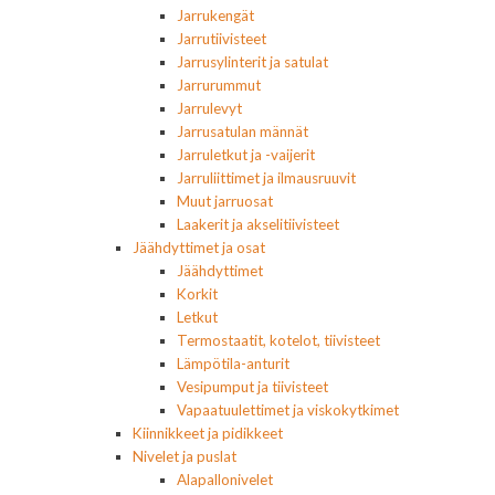
Jarrukengät
Jarrutiivisteet
Jarrusylinterit ja satulat
Jarrurummut
Jarrulevyt
Jarrusatulan männät
Jarruletkut ja -vaijerit
Jarruliittimet ja ilmausruuvit
Muut jarruosat
Laakerit ja akselitiivisteet
Jäähdyttimet ja osat
Jäähdyttimet
Korkit
Letkut
Termostaatit, kotelot, tiivisteet
Lämpötila-anturit
Vesipumput ja tiivisteet
Vapaatuulettimet ja viskokytkimet
Kiinnikkeet ja pidikkeet
Nivelet ja puslat
Alapallonivelet