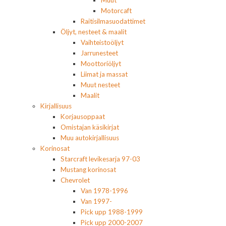
Muut
Motorcaft
Raitisilmasuodattimet
Öljyt, nesteet & maalit
Vaihteistoöljyt
Jarrunesteet
Moottoriöljyt
Liimat ja massat
Muut nesteet
Maalit
Kirjallisuus
Korjausoppaat
Omistajan käsikirjat
Muu autokirjallisuus
Korinosat
Starcraft levikesarja 97-03
Mustang korinosat
Chevrolet
Van 1978-1996
Van 1997-
Pick upp 1988-1999
Pick upp 2000-2007