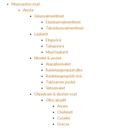
Mopoauton osat
Alusta
Iskunvaimentimet
Etuiskunvaimentimet
Takaiskunvaimentimet
Laakerit
Etupyörä
Takapyörä
Muut laakerit
Nivelet & puslat
Alapallonivelet
Raidetangonpäät ulko
Raidetangonpäät sisä
Tukivarren puslat
Vetonivelet
Ohjauksen & alustan osat
Olka-akselit
Aixam
Chatenet
Casalini
Grecav