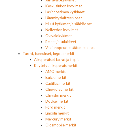
Jarruvalokytkimet
Keskuslukon kytkimet
Lasinnostimen kytkimet
Lämmityslaitteen osat
Muut kytkimet ja sähköosat
Nelivedon kytkimet
Ovivalokykimet
Releet ja sulakkeet
Vakionopeudensäätimen osat
Tarrat, tunnukset, logot, merkit
Alkuperäiset tarrat ja teipit
Käytetyt alkuperäismerkit
AMC merkit
Buick merkit
Cadillac merkit
Chevrolet merkit
Chrysler merkit
Dodge merkit
Ford merkit
Lincoln merkit
Mercury merkit
Oldsmobile merkit