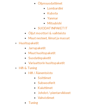
Öljynsuodattimet
Lombardini
Kubota
Yanmar
Mitsubishi
SUODATINPAKETIT
Öljyt moottori & vaihteisto
Muut nesteet, liimat ja massat
Huoltopaketit
Jarrupaketit
Muut huoltopaketit
Suodatinpaketit
Variaattorin huoltopaketit
Hifi & Tuning
Hifi / Äänentoisto
Soittimet
Subwooferit
Kaiuttimet
Johdot / pientarvikkeet
Vahvistimet
Tuning