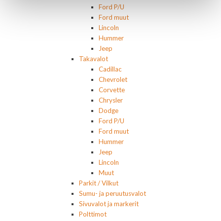
Ford P/U
Ford muut
Lincoln
Hummer
Jeep
Takavalot
Cadillac
Chevrolet
Corvette
Chrysler
Dodge
Ford P/U
Ford muut
Hummer
Jeep
Lincoln
Muut
Parkit / Vilkut
Sumu- ja peruutusvalot
Sivuvalot ja markerit
Polttimot