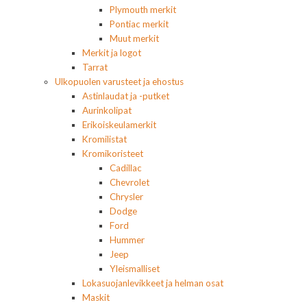
Plymouth merkit
Pontiac merkit
Muut merkit
Merkit ja logot
Tarrat
Ulkopuolen varusteet ja ehostus
Astinlaudat ja -putket
Aurinkolipat
Erikoiskeulamerkit
Kromilistat
Kromikoristeet
Cadillac
Chevrolet
Chrysler
Dodge
Ford
Hummer
Jeep
Yleismalliset
Lokasuojanlevikkeet ja helman osat
Maskit