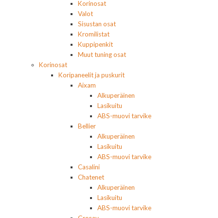
Korinosat
Valot
Sisustan osat
Kromilistat
Kuppipenkit
Muut tuning osat
Korinosat
Koripaneelit ja puskurit
Aixam
Alkuperäinen
Lasikuitu
ABS-muovi tarvike
Bellier
Alkuperäinen
Lasikuitu
ABS-muovi tarvike
Casalini
Chatenet
Alkuperäinen
Lasikuitu
ABS-muovi tarvike