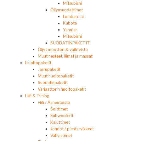
Mitsubishi
Öljynsuodattimet
Lombardini
Kubota
Yanmar
Mitsubishi
SUODATINPAKETIT
Öljyt moottori & vaihteisto
Muut nesteet, liimat ja massat
Huoltopaketit
Jarrupaketit
Muut huoltopaketit
Suodatinpaketit
Variaattorin huoltopaketit
Hifi & Tuning
Hifi / Äänentoisto
Soittimet
Subwooferit
Kaiuttimet
Johdot / pientarvikkeet
Vahvistimet