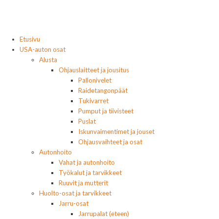
Etusivu
USA-auton osat
Alusta
Ohjauslaitteet ja jousitus
Pallonivelet
Raidetangonpäät
Tukivarret
Pumput ja tiivisteet
Puslat
Iskunvaimentimet ja jouset
Ohjausvaihteet ja osat
Autonhoito
Vahat ja autonhoito
Työkalut ja tarvikkeet
Ruuvit ja mutterit
Huolto-osat ja tarvikkeet
Jarru-osat
Jarrupalat (eteen)