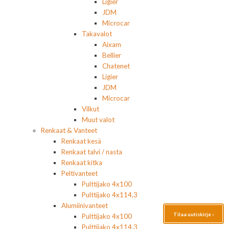
Ligier
JDM
Microcar
Takavalot
Aixam
Bellier
Chatenet
Ligier
JDM
Microcar
Vilkut
Muut valot
Renkaat & Vanteet
Renkaat kesä
Renkaat talvi / nasta
Renkaat kitka
Peltivanteet
Pulttijako 4x100
Pulttijako 4x114,3
Alumiinivanteet
Tilaa uutiskirje ›
Pulttijako 4x100
Pulttijako 4x114,3