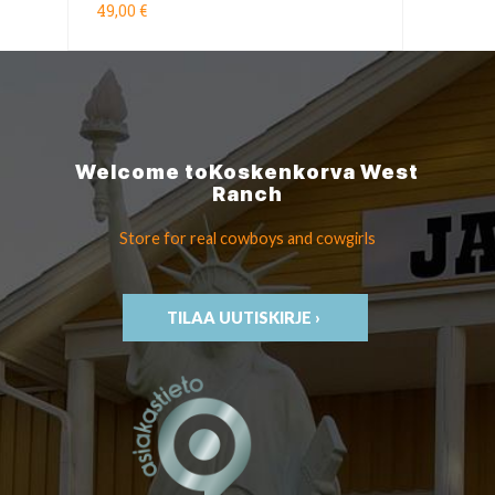
49,00 €
Welcome to
Koskenkorva
West
Ranch
Store for real cowboys
and cowgirls
TILAA UUTISKIRJE ›