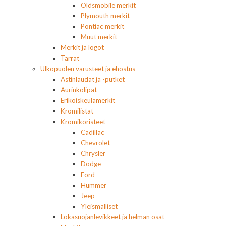
Oldsmobile merkit
Plymouth merkit
Pontiac merkit
Muut merkit
Merkit ja logot
Tarrat
Ulkopuolen varusteet ja ehostus
Astinlaudat ja -putket
Aurinkolipat
Erikoiskeulamerkit
Kromilistat
Kromikoristeet
Cadillac
Chevrolet
Chrysler
Dodge
Ford
Hummer
Jeep
Yleismalliset
Lokasuojanlevikkeet ja helman osat