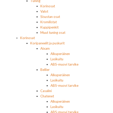
Tuning
Korinosat
Valot
Sisustan osat
Kromilistat
Kuppipenkit
Muut tuning osat
Korinosat
Koripaneelit ja puskurit
Aixam
Alkuperäinen
Lasikuitu
ABS-muovi tarvike
Bellier
Alkuperäinen
Lasikuitu
ABS-muovi tarvike
Casalini
Chatenet
Alkuperäinen
Lasikuitu
ABS-muovi tarvike