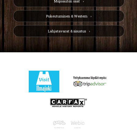
Mopoauton osat
Pukeutuminen & Western
Lahjatavarat & sisustus