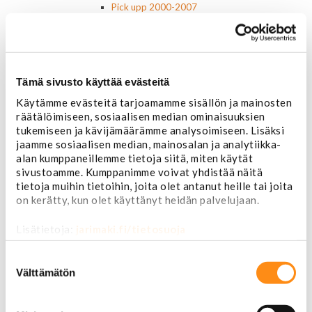
Pick upp 2000-2007
Pick upp 2008-
Suburban 1992-1999
Suburban 2000-2006
Tahoe 2000-2007
Corvette
Tämä sivusto käyttää evästeitä
Chevrolet muut
Käytämme evästeitä tarjoamamme sisällön ja mainosten
Ford
räätälöimiseen, sosiaalisen median ominaisuuksien
Dodge
tukemiseen ja kävijämäärämme analysoimiseen. Lisäksi
Chrysler
jaamme sosiaalisen median, mainosalan ja analytiikka-
Pontiac
alan kumppaneillemme tietoja siitä, miten käytät
Buick
sivustoamme. Kumppanimme voivat yhdistää näitä
Jeep
tietoja muihin tietoihin, joita olet antanut heille tai joita
Lasit, ikkunatarvikkeet
on kerätty, kun olet käyttänyt heidän palvelujaan.
Sivulasit/takalasit
Tuulilasit
Lisätietoja:
jarimaki.fi/tietosuoja
Tuulilasin pyyhkijän osat
Pyyhkijänsulat
Suostumuksen
Sivulasivisiirit ja tuuliohjaimet
valinta
Välttämätön
Lavatarvikkeet PickUp:eihin
Lavatarvikkeet