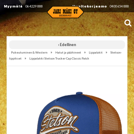
Myymälä
06 4229 888
Huoltokorjaamo
0400 654 888
‹ Edellinen
»
»
»
Pukeutuminen & Western
Hatut ja päähineet
Lippalakit
Stetson-
»
lippikset
Lippalakki Stetson Trucker Cap Classic Patch