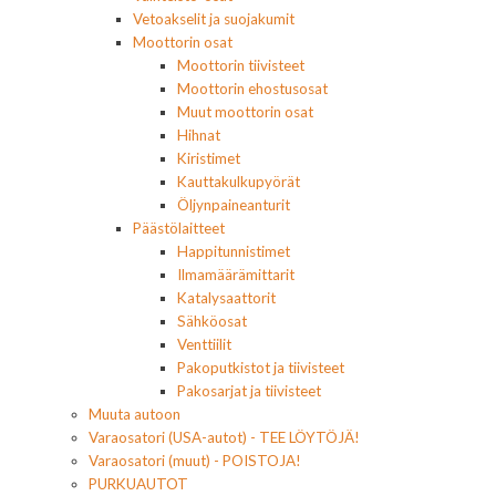
Vetoakselit ja suojakumit
Moottorin osat
Moottorin tiivisteet
Moottorin ehostusosat
Muut moottorin osat
Hihnat
Kiristimet
Kauttakulkupyörät
Öljynpaineanturit
Päästölaitteet
Happitunnistimet
Ilmamäärämittarit
Katalysaattorit
Sähköosat
Venttiilit
Pakoputkistot ja tiivisteet
Pakosarjat ja tiivisteet
Muuta autoon
Varaosatori (USA-autot) - TEE LÖYTÖJÄ!
Varaosatori (muut) - POISTOJA!
PURKUAUTOT