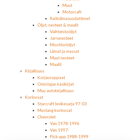
Muut
Motorcaft
Raitisilmasuodattimet
Öljyt, nesteet & maalit
Vaihteistoöljyt
Jarrunesteet
Moottoriöljyt
Liimat ja massat
Muut nesteet
Maalit
Kirjallisuus
Korjausoppaat
Omistajan käsikirjat
Muu autokirjallisuus
Korinosat
Starcraft levikesarja 97-03
Mustang korinosat
Chevrolet
Van 1978-1996
Van 1997-
Pick upp 1988-1999