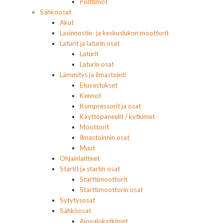
Polttimot
Sähköosat
Akut
Lasinnostin- ja keskuslukon moottorit
Laturit ja laturin osat
Laturit
Laturin osat
Lämmitys ja ilmastointi
Etuvastukset
Kennot
Kompressorit ja osat
Käyttöpaneelit / kytkimet
Moottorit
Ilmastoinnin osat
Muut
Ohjainlaitteet
Startit ja startin osat
Starttimoottorit
Starttimoottorin osat
Sytytysosat
Sähköosat
Ajovalokytkimet