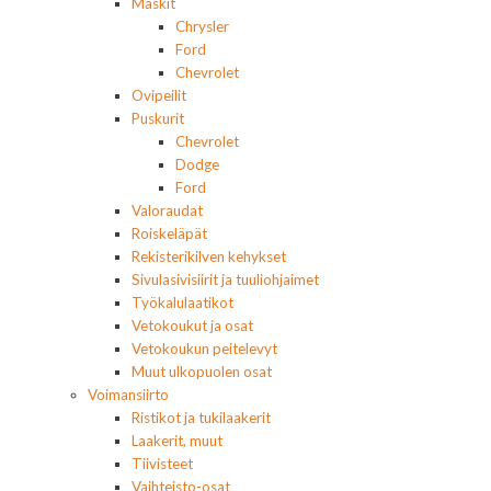
Maskit
Chrysler
Ford
Chevrolet
Ovipeilit
Puskurit
Chevrolet
Dodge
Ford
Valoraudat
Roiskeläpät
Rekisterikilven kehykset
Sivulasivisiirit ja tuuliohjaimet
Työkalulaatikot
Vetokoukut ja osat
Vetokoukun peitelevyt
Muut ulkopuolen osat
Voimansiirto
Ristikot ja tukilaakerit
Laakerit, muut
Tiivisteet
Vaihteisto-osat