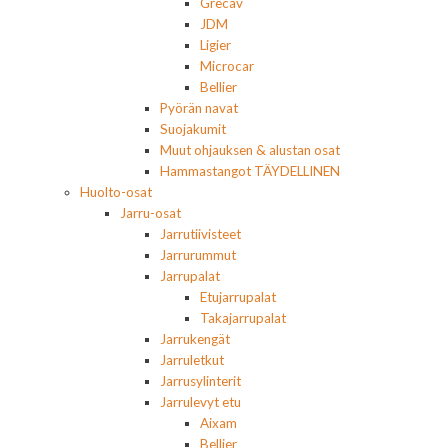
Grecav
JDM
Ligier
Microcar
Bellier
Pyörän navat
Suojakumit
Muut ohjauksen & alustan osat
Hammastangot TÄYDELLINEN
Huolto-osat
Jarru-osat
Jarrutiivisteet
Jarrurummut
Jarrupalat
Etujarrupalat
Takajarrupalat
Jarrukengät
Jarruletkut
Jarrusylinterit
Jarrulevyt etu
Aixam
Bellier