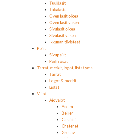
Tuulilasit
Takalasit
Oven lasit oikea
Oven lasit vasen
Sivulasit oikea
Sivulasit vasen
Ikkunan tiivisteet
Peilit
Sivupeilit
Peilin osat
Tarrat, merkit, logot, listat yms.
Tarrat
Logot & merkit
Listat
Valot
Ajovalot
Aixam
Bellier
Casalini
Chatenet
Grecav