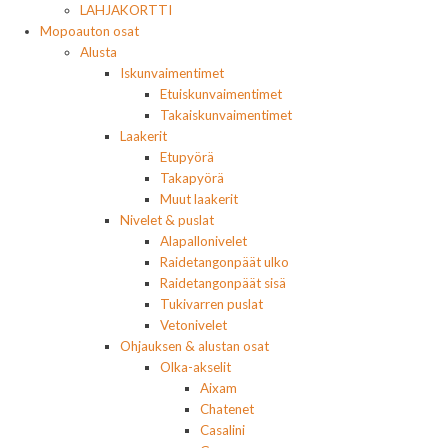
LAHJAKORTTI
Mopoauton osat
Alusta
Iskunvaimentimet
Etuiskunvaimentimet
Takaiskunvaimentimet
Laakerit
Etupyörä
Takapyörä
Muut laakerit
Nivelet & puslat
Alapallonivelet
Raidetangonpäät ulko
Raidetangonpäät sisä
Tukivarren puslat
Vetonivelet
Ohjauksen & alustan osat
Olka-akselit
Aixam
Chatenet
Casalini