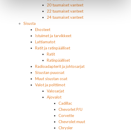
20 tuumaiset vanteet
22 tuumaiset vanteet
24 tuumaiset vanteet
Sisusta
Ehosteet
Istuimet ja tarvikkeet
Lattiamatot
Ratit ja ratinpäälliset
Ratit
Ratinpäälliset
Radioadapterit ja johtosarjat
Sisustan puuosat
Muut sisustan osat
Valot ja polttimot
Valosarjat
Ajovalot
Cadillac
Chevorlet P/U
Corvette
Chevrolet muut
Chrysler