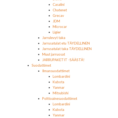
Casalini
Chatenet
Grecav
JDM
Microcar
Ligier
Jarrulevyt taka
Jarrusatulat etu TÄYDELLINEN
Jarrusatulat taka TÄYDELLINEN
Muut jarruosat
JARRUPAKETIT -SÄÄSTÄ!
Suodattimet
Ilmansuodattimet
Lombardini
Kubota
Yanmar
Mitsubishi
Polttoainesuodattimet
Lombardini
Kubota
Yanmar