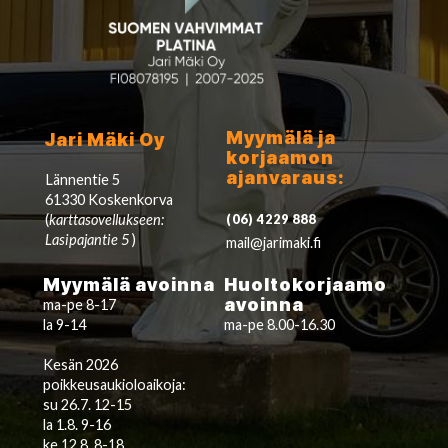
Myymälä ja
Jari Mäki Oy
korjaamon
ajanvaraus:
Lännentie 5
61330 Koskenkorva
(
karttasovellukseen:
(06) 4229 888
Lasipajantie 5
)
mail@jarimaki.fi
Myymälä avoinna
Huoltokorjaamo
avoinna
ma-pe 8-17
la 9-14
ma-pe 8.00-16.30
Kesän 2026
poikkeusaukioloaikoja:
su 26.7. 12-15
la 1.8. 9-16
ke 12.8. 8-18