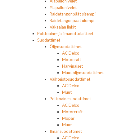
Alapallonivelet
Yläpallonivelet
Raidetangonpäät sisempi
Raidetangonpäät ulompi
Vakaajan linkit
Polttoaine- ja ilmanottolaitteet
Suodattimet
Öljynsuodattimet
AC Delco
Motocraft
Harvinaiset
Muut öljynsuodattimet
Vaihteistosuodattimet
AC Delco
Muut
Polttoainesuodattimet
AC Delco
Motorcraft
Mopar
Muut
Ilmansuodattimet
AC Delco