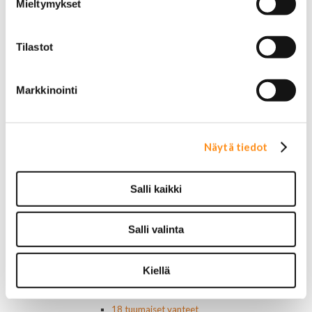
Lavakatteet Pick Up:eihin
Mieltymykset
Renkaat ja vanteet
Renkaat ja tarvikkeet
Varapyörätelineet
Tilastot
Venttiilinhatut
Renkaat 14"
Markkinointi
Renkaat 15"
Renkaat 16"
Renkaat 16,5"
Renkaat 17"
Näytä tiedot
Renkaat 18"
Renkaat 20"
Renkaat 22"
Salli kaikki
Renkaat 24"
Vanteet ja tarvikkeet
Pölykapselit, keskiöt, spinnerit
Salli valinta
Vannetarvikkeet
14 tuumaiset vanteet
15 tuumaiset vanteet
Kiellä
16 tuumaiset vanteet
17 tuumaiset vanteet
18 tuumaiset vanteet