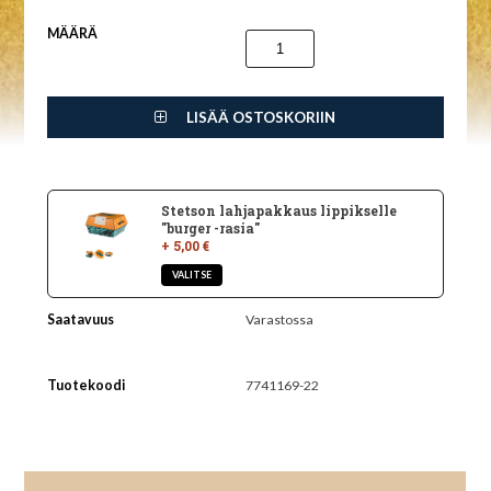
MÄÄRÄ
LISÄÄ OSTOSKORIIN
Stetson lahjapakkaus lippikselle
"burger -rasia"
+ 5,00 €
Saatavuus
Varastossa
Tuotekoodi
7741169-22