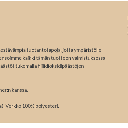
kestävämpiä tuotantotapoja, jotta ympäristölle
ensoimme kaikki tämän tuotteen valmistuksessa
äästöt tukemalla hiilidioksidipäästöjen
ner:n kanssa.
sa), Verkko 100% polyesteri.