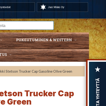
ystiedot
Jari Mäki Oy
PUKEUTUMINEN & WESTERN
TUS
akki Stetson Trucker Cap Gasoline Olive Green
tetson Trucker Cap
ve Green