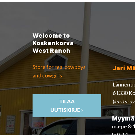
Welcome to
Koskenkorva
West Ranch
Store for real cowboys
Jari M
and cowgirls
Lännenti
61330 Ko
(
karttasov
TILAA
UUTISKIRJE ›
Myymäl
ma-pe 8-
la 9-14