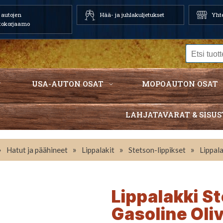
autojen
Hää- ja juhlakuljetukset
Yhte
tokorjaamo
USA-AUTON OSAT
MOPOAUTON OSAT
LAHJATAVARAT & SISUS
»
»
»
»
Hatut ja päähineet
Lippalakit
Stetson-lippikset
Lippal
Lippalakki S
Gasoline Oli