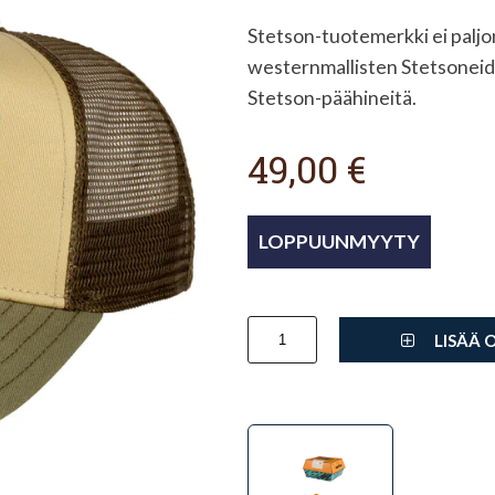
Stetson-tuotemerkki ei paljon
westernmallisten Stetsoneiden
Stetson-päähineitä.
49,00 €
LISÄÄ 