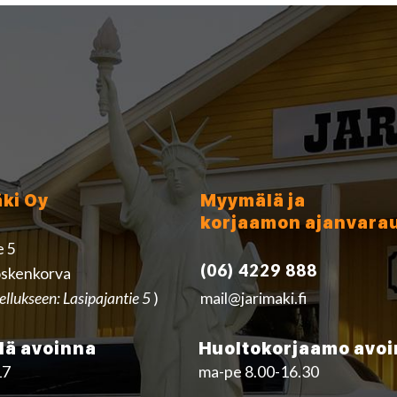
äki Oy
Myymälä ja
korjaamon ajanvara
e 5
(06) 4229 888
skenkorva
ellukseen: Lasipajantie 5
)
mail@jarimaki.fi
ä avoinna
Huoltokorjaamo avo
17
ma-pe 8.00-16.30