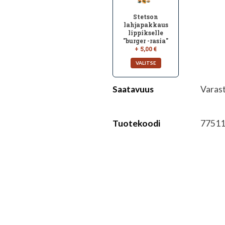
Stetson
lahjapakkaus
lippikselle
"burger -rasia"
+ 5,00 €
Saatavuus
Varas
Tuotekoodi
77511