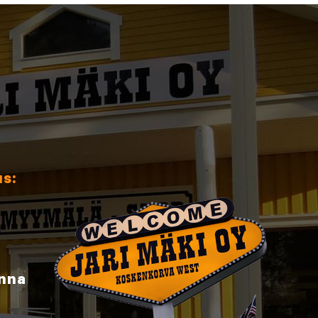
us:
inna