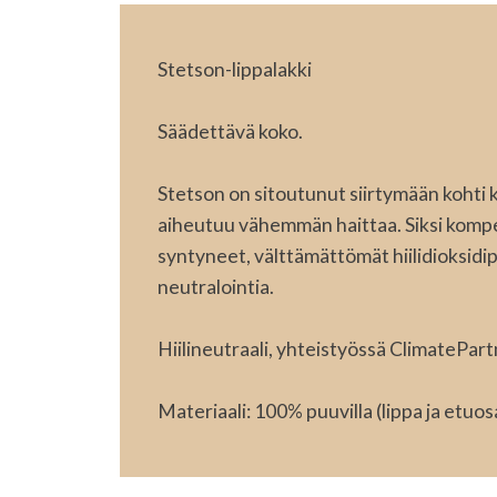
Stetson-lippalakki
Säädettävä koko.
Stetson on sitoutunut siirtymään kohti 
aiheutuu vähemmän haittaa. Siksi komp
syntyneet, välttämättömät hiilidioksidip
neutralointia.
Hiilineutraali, yhteistyössä ClimatePart
Materiaali: 100% puuvilla (lippa ja etuo