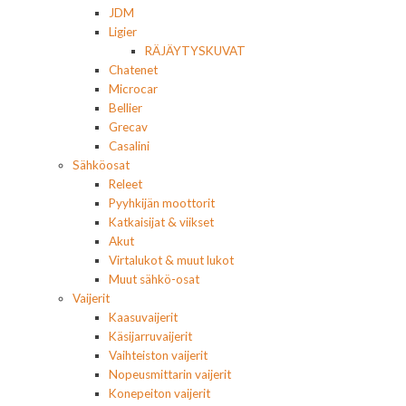
JDM
Ligier
RÄJÄYTYSKUVAT
Chatenet
Microcar
Bellier
Grecav
Casalini
Sähköosat
Releet
Pyyhkijän moottorit
Katkaisijat & viikset
Akut
Virtalukot & muut lukot
Muut sähkö-osat
Vaijerit
Kaasuvaijerit
Käsijarruvaijerit
Vaihteiston vaijerit
Nopeusmittarin vaijerit
Konepeiton vaijerit