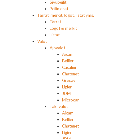
Sivupeilit
Peilin osat
Tarrat, merkit, logot, listat yms.
Tarrat
Logot & merkit
Listat
Valot
Ajovalot
Aixam
Bellier
Casalini
Chatenet
Grecav
Ligier
JDM
Microcar
Takavalot
Aixam
Bellier
Chatenet
Ligier