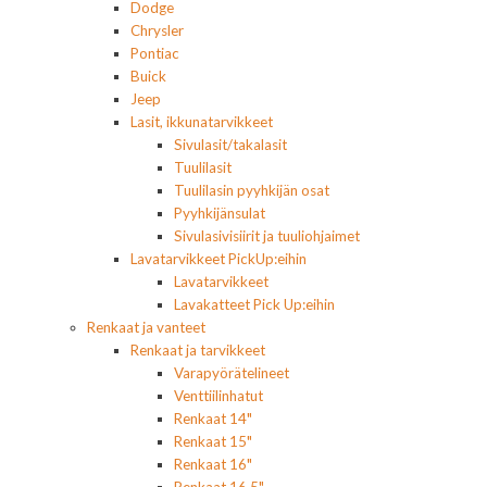
Dodge
Chrysler
Pontiac
Buick
Jeep
Lasit, ikkunatarvikkeet
Sivulasit/takalasit
Tuulilasit
Tuulilasin pyyhkijän osat
Pyyhkijänsulat
Sivulasivisiirit ja tuuliohjaimet
Lavatarvikkeet PickUp:eihin
Lavatarvikkeet
Lavakatteet Pick Up:eihin
Renkaat ja vanteet
Renkaat ja tarvikkeet
Varapyörätelineet
Venttiilinhatut
Renkaat 14"
Renkaat 15"
Renkaat 16"