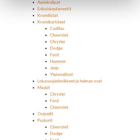
Aurinkolipat
Erikoiskeulamerkit
Kromilistat
Kromikoristeet
Cadillac
Chevrolet
Chrysler
Dodge
Ford
Hummer
Jeep
Yleismalliset
Lokasuojanlevikkeet ja helman osat
Maskit
Chrysler
Ford
Chevrolet
Ovipeilit
Puskurit
Chevrolet
Dodge