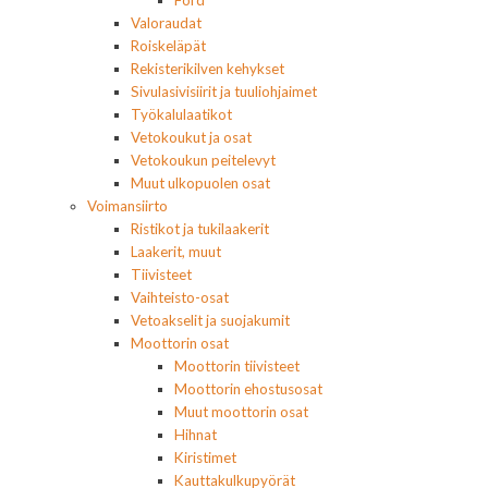
Ford
Valoraudat
Roiskeläpät
Rekisterikilven kehykset
Sivulasivisiirit ja tuuliohjaimet
Työkalulaatikot
Vetokoukut ja osat
Vetokoukun peitelevyt
Muut ulkopuolen osat
Voimansiirto
Ristikot ja tukilaakerit
Laakerit, muut
Tiivisteet
Vaihteisto-osat
Vetoakselit ja suojakumit
Moottorin osat
Moottorin tiivisteet
Moottorin ehostusosat
Muut moottorin osat
Hihnat
Kiristimet
Kauttakulkupyörät