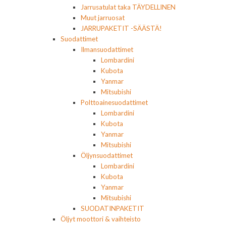
Jarrusatulat taka TÄYDELLINEN
Muut jarruosat
JARRUPAKETIT -SÄÄSTÄ!
Suodattimet
Ilmansuodattimet
Lombardini
Kubota
Yanmar
Mitsubishi
Polttoainesuodattimet
Lombardini
Kubota
Yanmar
Mitsubishi
Öljynsuodattimet
Lombardini
Kubota
Yanmar
Mitsubishi
SUODATINPAKETIT
Öljyt moottori & vaihteisto