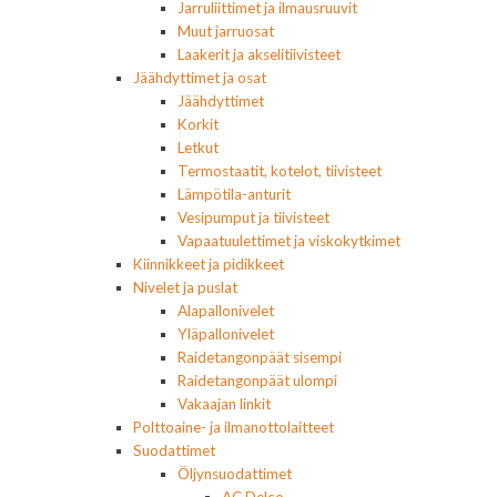
Jarruliittimet ja ilmausruuvit
Muut jarruosat
Laakerit ja akselitiivisteet
Jäähdyttimet ja osat
Jäähdyttimet
Korkit
Letkut
Termostaatit, kotelot, tiivisteet
Lämpötila-anturit
Vesipumput ja tiivisteet
Vapaatuulettimet ja viskokytkimet
Kiinnikkeet ja pidikkeet
Nivelet ja puslat
Alapallonivelet
Yläpallonivelet
Raidetangonpäät sisempi
Raidetangonpäät ulompi
Vakaajan linkit
Polttoaine- ja ilmanottolaitteet
Suodattimet
Öljynsuodattimet