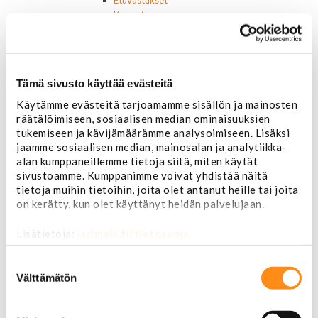
Etuvastukset
Kennot
Kompressorit ja osat
Käyttöpaneelit / kytkimet
Moottorit
Ilmastoinnin osat
Tämä sivusto käyttää evästeitä
Muut
Käytämme evästeitä tarjoamamme sisällön ja mainosten
Ohjainlaitteet
räätälöimiseen, sosiaalisen median ominaisuuksien
Startit ja startin osat
tukemiseen ja kävijämäärämme analysoimiseen. Lisäksi
Starttimoottorit
jaamme sosiaalisen median, mainosalan ja analytiikka-
Starttimoottorin osat
alan kumppaneillemme tietoja siitä, miten käytät
Sytytysosat
sivustoamme. Kumppanimme voivat yhdistää näitä
Sähköosat
tietoja muihin tietoihin, joita olet antanut heille tai joita
Ajovalokytkimet
on kerätty, kun olet käyttänyt heidän palvelujaan.
Jarruvalokytkimet
Keskuslukon kytkimet
Lisätietoja:
jarimaki.fi/tietosuoja
Lasinnostimen kytkimet
Lämmityslaitteen osat
Suostumuksen
Muut kytkimet ja sähköosat
valinta
Välttämätön
Nelivedon kytkimet
Ovivalokykimet
Releet ja sulakkeet