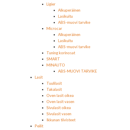
Ligier
Alkuperäinen
Lasikuitu
ABS-muovi tarvike
Microcar
Alkuperäinen
Lasikuitu
ABS-muovi tarvike
Tuning korinosat
SMART
MINAUTO
ABS-MUOVI TARVIKE
Lasit
Tuulilasit
Takalasit
Oven lasit oikea
Oven lasit vasen
Sivulasit oikea
Sivulasit vasen
Ikkunan tiivisteet
Peilit