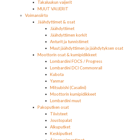
Takaluukun vaijerit
MUUT VAIJERIT
Voimansiirto
Jäähdyttimet & osat
Jäähdyttimet
Jäähdyttimen korkit
Anturit ja tunnistimet
Muut jäähdyttimen ja jäähdytyksen osat
Moottorin osat & kumipidikkeet
Lombardini FOCS / Progress
Lombardini DCI Commonrail
Kubota
Yanmar
Mitsubishi (Casalini)
Moottorin kumipidikkeet
Lombardini muut
Pakoputken osat
Tiivisteet
Joustopalat
Alkuputket
Keskiputket