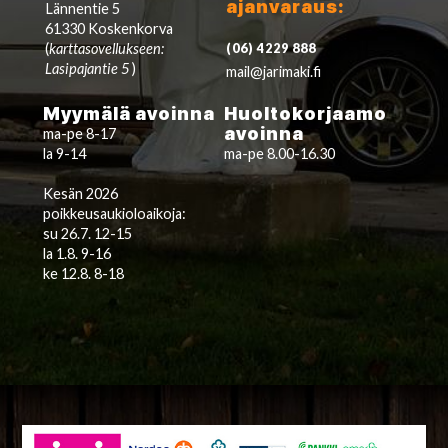
ajanvaraus:
Lännentie 5
61330 Koskenkorva
(
karttasovellukseen:
(06) 4229 888
Lasipajantie 5
)
mail@jarimaki.fi
Myymälä avoinna
Huoltokorjaamo
avoinna
ma-pe 8-17
la 9-14
ma-pe 8.00-16.30
Kesän 2026
poikkeusaukioloaikoja:
su 26.7. 12-15
la 1.8. 9-16
ke 12.8. 8-18