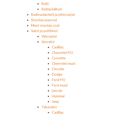
Ratit
Ratinpäälliset
Radioadapterit ja johtosarjat
Sisustan puuosat
Muut sisustan osat
Valot ja polttimot
Valosarjat
Ajovalot
Cadillac
Chevorlet P/U
Corvette
Chevrolet muut
Chrysler
Dodge
Ford P/U
Ford muut
Lincoln
Hummer
Jeep
Takavalot
Cadillac