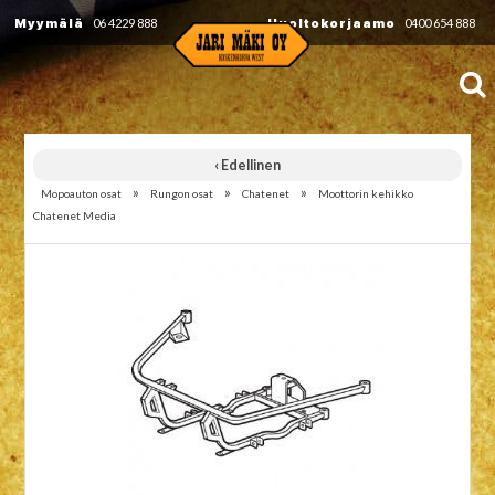
Myymälä
06 4229 888
Huoltokorjaamo
0400 654 888
‹ Edellinen
»
»
»
Mopoauton osat
Rungon osat
Chatenet
Moottorin kehikko
Chatenet Media