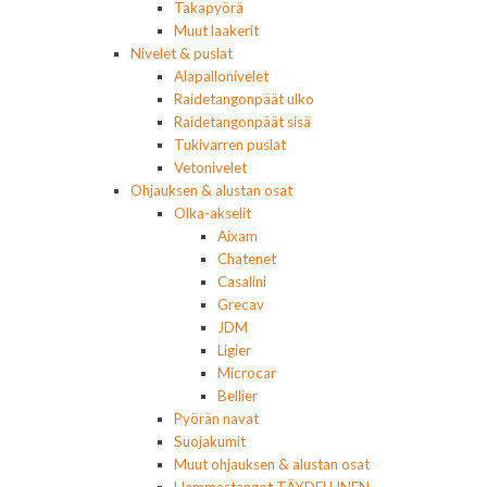
Takapyörä
Muut laakerit
Nivelet & puslat
Alapallonivelet
Raidetangonpäät ulko
Raidetangonpäät sisä
Tukivarren puslat
Vetonivelet
Ohjauksen & alustan osat
Olka-akselit
Aixam
Chatenet
Casalini
Grecav
JDM
Ligier
Microcar
Bellier
Pyörän navat
Suojakumit
Muut ohjauksen & alustan osat