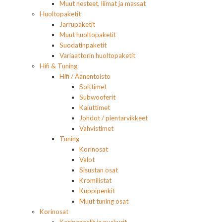
Muut nesteet, liimat ja massat
Huoltopaketit
Jarrupaketit
Muut huoltopaketit
Suodatinpaketit
Variaattorin huoltopaketit
Hifi & Tuning
Hifi / Äänentoisto
Soittimet
Subwooferit
Kaiuttimet
Johdot / pientarvikkeet
Vahvistimet
Tuning
Korinosat
Valot
Sisustan osat
Kromilistat
Kuppipenkit
Muut tuning osat
Korinosat