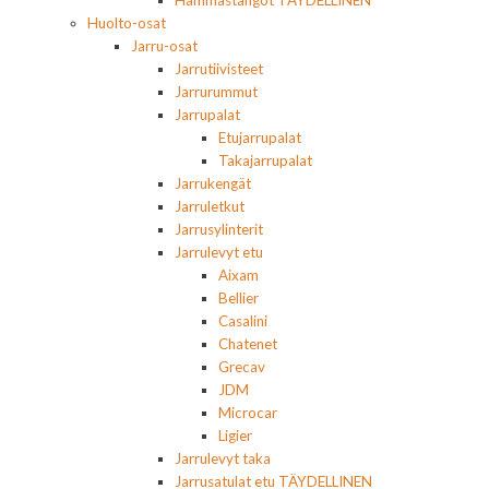
Hammastangot TÄYDELLINEN
Huolto-osat
Jarru-osat
Jarrutiivisteet
Jarrurummut
Jarrupalat
Etujarrupalat
Takajarrupalat
Jarrukengät
Jarruletkut
Jarrusylinterit
Jarrulevyt etu
Aixam
Bellier
Casalini
Chatenet
Grecav
JDM
Microcar
Ligier
Jarrulevyt taka
Jarrusatulat etu TÄYDELLINEN