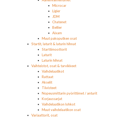
Äänenvaimentimet
Microcar
Ligier
JDM
Chatenet
Bellier
Aixam
Muut pakoputken osat
Startit, laturit & laturin hihnat
Starttimoottorit
Laturit
Laturin hihnat
Vaihteistot, osat & tarvikkeet
Vaihdelaatikot
Rattaat
Akselit
Tiivisteet
Nopeusmittarin pyörittimet / anturit
Korjaussarjat
Vaihdelaatikon lohkot
Muut vaihdelaatikon osat
Variaattorit, osat