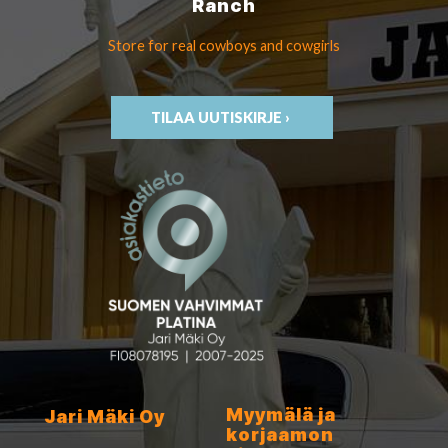
Ranch
Store for real cowboys
and cowgirls
TILAA UUTISKIRJE ›
Myymälä ja
Jari Mäki Oy
korjaamon