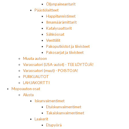
Öljynpaineanturit
Päästölaitteet
Happitunnistimet
Ilmamäärämittarit
Katalysaattorit
Sähköosat
Venttiilit
Pakoputkistot ja tiivisteet
Pakosarjat ja tiivisteet
Muuta autoon
Varaosatori (USA-autot) - TEE LÖYTÖJÄ!
Varaosatori (muut) - POISTOJA!
PURKUAUTOT
LAHJAKORTTI
Mopoauton osat
Alusta
Iskunvaimentimet
Etuiskunvaimentimet
Takaiskunvaimentimet
Laakerit
Etupyörä