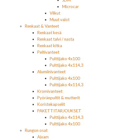
JDM
Microcar
Vilkut
Muut valot
Renkaat & Vanteet
Renkaat kesä
Renkaat talvi / nasta
Renkaat kitka
Peltivanteet
Pulttijako 4x100
Pulttijako 4x114,3
Alumiinivanteet
Pulttijako 4x100
Pulttijako 4x114,3
Kromivanteet
Pyöränpultit & mutterit
Koristekapselit
PAKETTITARJOUKSET
Pulttijako 4x114,3
Pulttijako 4x100
Rungon osat
Aixam