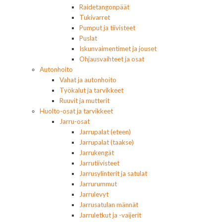
Raidetangonpäät
Tukivarret
Pumput ja tiivisteet
Puslat
Iskunvaimentimet ja jouset
Ohjausvaihteet ja osat
Autonhoito
Vahat ja autonhoito
Työkalut ja tarvikkeet
Ruuvit ja mutterit
Huolto-osat ja tarvikkeet
Jarru-osat
Jarrupalat (eteen)
Jarrupalat (taakse)
Jarrukengät
Jarrutiivisteet
Jarrusylinterit ja satulat
Jarrurummut
Jarrulevyt
Jarrusatulan männät
Jarruletkut ja -vaijerit