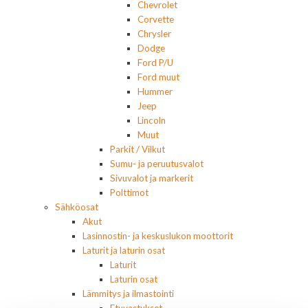
Chevrolet
Corvette
Chrysler
Dodge
Ford P/U
Ford muut
Hummer
Jeep
Lincoln
Muut
Parkit / Vilkut
Sumu- ja peruutusvalot
Sivuvalot ja markerit
Polttimot
Sähköosat
Akut
Lasinnostin- ja keskuslukon moottorit
Laturit ja laturin osat
Laturit
Laturin osat
Lämmitys ja ilmastointi