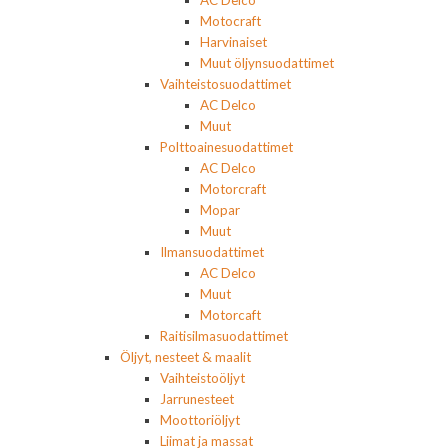
AC Delco
Motocraft
Harvinaiset
Muut öljynsuodattimet
Vaihteistosuodattimet
AC Delco
Muut
Polttoainesuodattimet
AC Delco
Motorcraft
Mopar
Muut
Ilmansuodattimet
AC Delco
Muut
Motorcaft
Raitisilmasuodattimet
Öljyt, nesteet & maalit
Vaihteistoöljyt
Jarrunesteet
Moottoriöljyt
Liimat ja massat