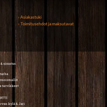
› Asiakastuki
› Toimitusehdot ja maksutavat
 & sisustus
utarha
ienoismallit
a tarvikkeet
RTTI
van kylä & Jari