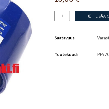
LISÄÄ 
Saatavuus
Varas
Tuotekoodi
PF97