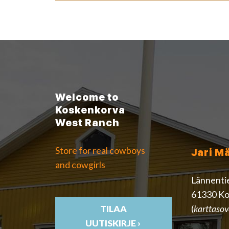
Welcome to
Koskenkorva
West Ranch
Store for real cowboys
Jari M
and cowgirls
Lännenti
61330 Ko
(
karttasov
TILAA
UUTISKIRJE ›