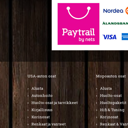
USA-auton osat
Mopoauton osat
Alusta
Alusta
Autonhoito
Huolto-osat
Huolto-osat ja tarvikkeet
Huoltopaketit
Kirjallisuus
Hifi & Tuning
Korinosat
Korinosat
Renkaat ja vanteet
Renkaat & Van