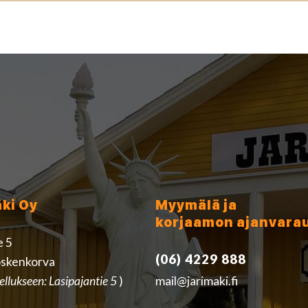
äki Oy
Myymälä ja
korjaamon ajanvara
e 5
(06) 4229 888
skenkorva
ellukseen: Lasipajantie 5
)
mail@jarimaki.fi