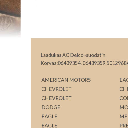
Laadukas AC Delco -suodatin.
Korvaa:06439354, 06439359,5012968A
AMERICAN MOTORS
EA
CHEVROLET
CH
CHEVROLET
CO
DODGE
MO
EAGLE
ME
EAGLE
PR