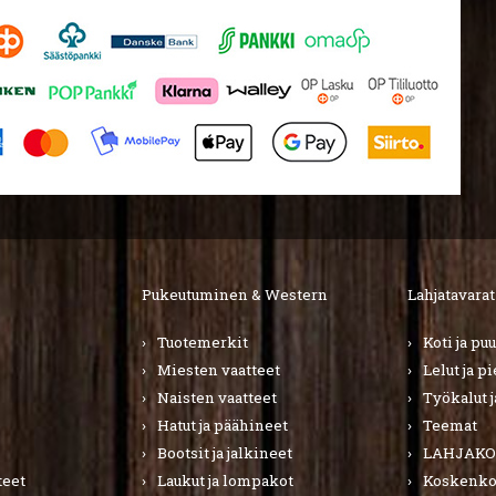
Pukeutuminen & Western
Lahjatavarat
Tuotemerkit
Koti ja pu
Miesten vaatteet
Lelut ja p
Naisten vaatteet
Työkalut j
Hatut ja päähineet
Teemat
Bootsit ja jalkineet
LAHJAKO
teet
Laukut ja lompakot
Koskenkor