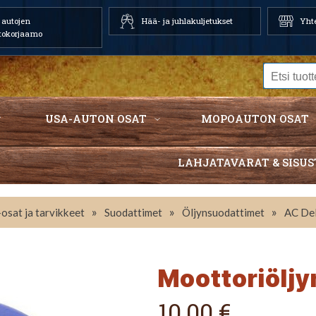
autojen
Hää- ja juhlakuljetukset
Yhte
tokorjaamo
USA-AUTON OSAT
MOPOAUTON OSAT
LAHJATAVARAT & SISUS
»
»
»
osat ja tarvikkeet
Suodattimet
Öljynsuodattimet
AC De
Moottoriölj
10,00 €