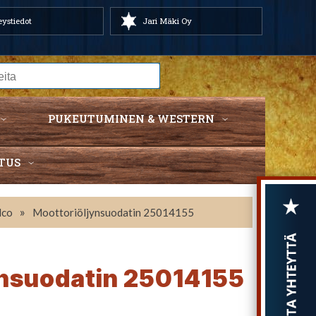
ystiedot
Jari Mäki Oy
PUKEUTUMINEN & WESTERN
TUS
»
lco
Moottoriöljynsuodatin 25014155
ynsuodatin 25014155