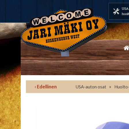
USA 
huol
‹ Edellinen
»
USA-auton osat
Huolto-