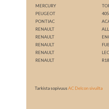
MERCURY
TO
PEUGEOT
405
PONTIAC
AC
RENAULT
AL
RENAULT
EN
RENAULT
FU
RENAULT
LE
RENAULT
R18
Tarkista sopivuus
AC Delcon sivuilta