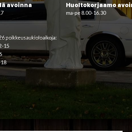
ä avoinna
Huoltokorjaamo avo
17
ma-pe 8.00-16.30
6 poikkeusaukioloaikoja:
12-15
16
-18