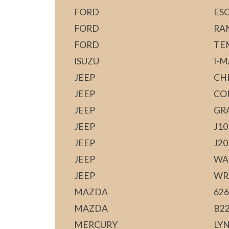
FORD
ES
FORD
RA
FORD
TE
ISUZU
I-
JEEP
CH
JEEP
CO
JEEP
GR
JEEP
J10
JEEP
J20
JEEP
WA
JEEP
WR
MAZDA
626
MAZDA
B2
MERCURY
LY