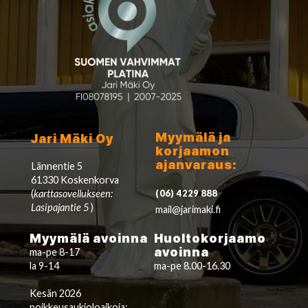
Myymälä ja
Jari Mäki Oy
korjaamon
ajanvaraus:
Lännentie 5
61330 Koskenkorva
(
karttasovellukseen:
(06) 4229 888
Lasipajantie 5
)
mail@jarimaki.fi
Myymälä avoinna
Huoltokorjaamo
avoinna
ma-pe 8-17
la 9-14
ma-pe 8.00-16.30
Kesän 2026
poikkeusaukioloaikoja: