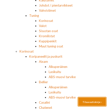
Kaiuttimet
Johdot / pientarvikkeet
Vahvistimet
Tuning
Korinosat
Valot
Sisustan osat
Kromilistat
Kuppipenkit
Muut tuning osat
Korinosat
Koripaneelit ja puskurit
Aixam
Alkuperäinen
Lasikuitu
ABS-muovi tarvike
Bellier
Alkuperäinen
Lasikuitu
ABS-muovi tarvike
Tilaa uutiskirje ›
Casalini
Chatenet