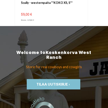
Scully - westernpaita **KOKO XS, S**
59,00 €
Norm. 125,00 €
Welcome to
Koskenkorva
West
Ranch
Store for real cowboys
and cowgirls
TILAA UUTISKIRJE ›