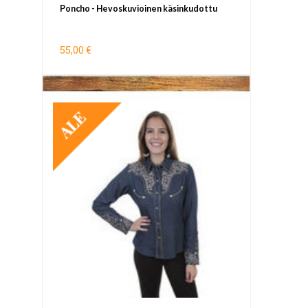
Poncho - Hevoskuvioinen käsinkudottu
55,00 €
TARJOUS