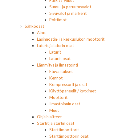
Parkit / Vilkut
Sumu- ja peruutusvalot
Sivuvalot ja markerit
Polttimot
Sähköosat
Akut
Lasinnostin- ja keskuslukon moottorit
Laturit ja laturin osat
Laturit
Laturin osat
Lämmitys ja ilmastointi
Etuvastukset
Kennot
Kompressorit ja osat
Käyttöpaneelit / kytkimet
Moottorit
Ilmastoinnin osat
Muut
Ohjainlaitteet
Startit ja startin osat
Starttimoottorit
Starttimoottorin osat