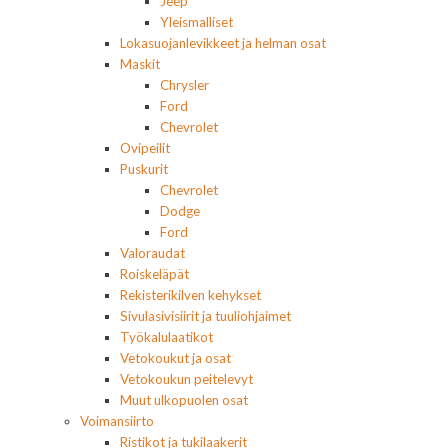
Jeep
Yleismalliset
Lokasuojanlevikkeet ja helman osat
Maskit
Chrysler
Ford
Chevrolet
Ovipeilit
Puskurit
Chevrolet
Dodge
Ford
Valoraudat
Roiskeläpät
Rekisterikilven kehykset
Sivulasivisiirit ja tuuliohjaimet
Työkalulaatikot
Vetokoukut ja osat
Vetokoukun peitelevyt
Muut ulkopuolen osat
Voimansiirto
Ristikot ja tukilaakerit