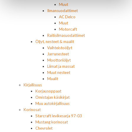
Muut
Ilmansuodattimet
AC Delco
Muut
Motorcaft
Raitisilmasuodattimet
Öljyt, nesteet & maalit
Vaihteistoöljyt
Jarrunesteet
Moottoriöljyt
Liimat ja massat
Muut nesteet
Maalit
Kirjallisuus
Korjausoppaat
Omistajan käsikirjat
Muu autokirjallisuus
Korinosat
Starcraft levikesarja 97-03
Mustang korinosat
Chevrolet