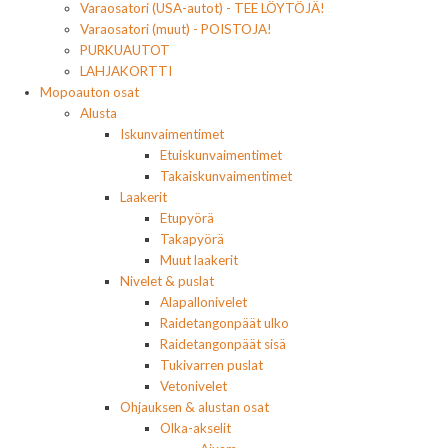
Varaosatori (USA-autot) - TEE LÖYTÖJÄ!
Varaosatori (muut) - POISTOJA!
PURKUAUTOT
LAHJAKORTTI
Mopoauton osat
Alusta
Iskunvaimentimet
Etuiskunvaimentimet
Takaiskunvaimentimet
Laakerit
Etupyörä
Takapyörä
Muut laakerit
Nivelet & puslat
Alapallonivelet
Raidetangonpäät ulko
Raidetangonpäät sisä
Tukivarren puslat
Vetonivelet
Ohjauksen & alustan osat
Olka-akselit