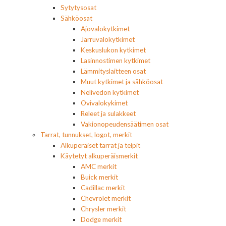
Sytytysosat
Sähköosat
Ajovalokytkimet
Jarruvalokytkimet
Keskuslukon kytkimet
Lasinnostimen kytkimet
Lämmityslaitteen osat
Muut kytkimet ja sähköosat
Nelivedon kytkimet
Ovivalokykimet
Releet ja sulakkeet
Vakionopeudensäätimen osat
Tarrat, tunnukset, logot, merkit
Alkuperäiset tarrat ja teipit
Käytetyt alkuperäismerkit
AMC merkit
Buick merkit
Cadillac merkit
Chevrolet merkit
Chrysler merkit
Dodge merkit