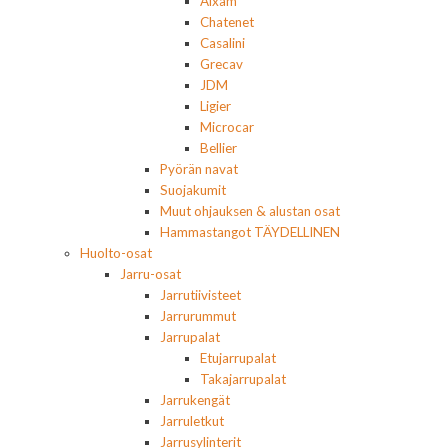
Aixam
Chatenet
Casalini
Grecav
JDM
Ligier
Microcar
Bellier
Pyörän navat
Suojakumit
Muut ohjauksen & alustan osat
Hammastangot TÄYDELLINEN
Huolto-osat
Jarru-osat
Jarrutiivisteet
Jarrurummut
Jarrupalat
Etujarrupalat
Takajarrupalat
Jarrukengät
Jarruletkut
Jarrusylinterit