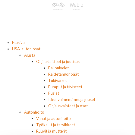
Etusivu
USA-auton osat
Alusta
Ohjauslaitteet ja jousitus
Pallonivelet
Raidetangonpäät
Tukivarret
Pumput ja tiivisteet
Puslat
Iskunvaimentimet ja jouset
Ohjausvaihteet ja osat
Autonhoito
Vahat ja autonhoito
Työkalut ja tarvikkeet
Ruuvit ja mutterit