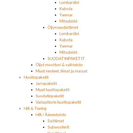
Lombardini
Kubota
Yanmar
Mitsubishi
Öljynsuodattimet
Lombardini
Kubota
Yanmar
Mitsubishi
SUODATINPAKETIT
Öljyt moottori & vaihteisto
Muut nesteet, liimat ja massat
Huoltopaketit
Jarrupaketit
Muut huoltopaketit
Suodatinpaketit
Variaattorin huoltopaketit
Hifi & Tuning
Hifi / Äänentoisto
Soittimet
Subwooferit