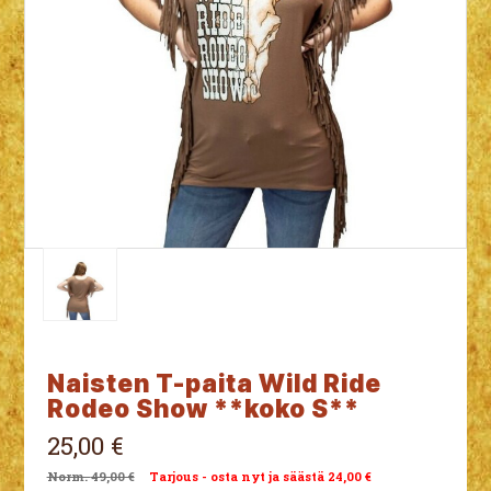
Naisten T-paita Wild Ride
Rodeo Show **koko S**
25,00 €
49,00 €
Tarjous - osta nyt ja säästä 24,00 €