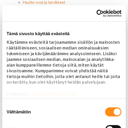
Huolto-osat ja tarvikkeet
Jarru-osat
Jarrupalat (eteen)
Jarrupalat (taakse)
Jarrukengät
Jarrutiivisteet
Tämä sivusto käyttää evästeitä
Jarrusylinterit ja satulat
Käytämme evästeitä tarjoamamme sisällön ja mainosten
Jarrurummut
räätälöimiseen, sosiaalisen median ominaisuuksien
Jarrulevyt
tukemiseen ja kävijämäärämme analysoimiseen. Lisäksi
Jarrusatulan männät
jaamme sosiaalisen median, mainosalan ja analytiikka-
Jarruletkut ja -vaijerit
alan kumppaneillemme tietoja siitä, miten käytät
Jarruliittimet ja ilmausruuvit
sivustoamme. Kumppanimme voivat yhdistää näitä
Muut jarruosat
tietoja muihin tietoihin, joita olet antanut heille tai joita
Laakerit ja akselitiivisteet
on kerätty, kun olet käyttänyt heidän palvelujaan.
Jäähdyttimet ja osat
Jäähdyttimet
Lisätietoja:
jarimaki.fi/tietosuoja
Korkit
Letkut
Suostumuksen
Termostaatit, kotelot, tiivisteet
valinta
Välttämätön
Lämpötila-anturit
Vesipumput ja tiivisteet