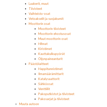
Laakerit, muut
Tiivisteet
Vaihteisto-osat
Vetoakselit ja suojakumit
Moottorin osat
Moottorin tiivisteet
Moottorin ehostusosat
Muut moottorin osat
Hihnat
Kiristimet
Kauttakulkupyörät
Öljynpaineanturit
Päästölaitteet
Happitunnistimet
Ilmamäärämittarit
Katalysaattorit
Sähköosat
Venttiilit
Pakoputkistot ja tiivisteet
Pakosarjat ja tiivisteet
Muuta autoon