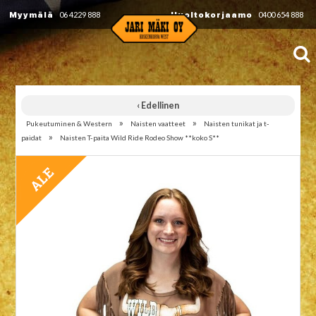
Myymälä
06 4229 888
Huoltokorjaamo
0400 654 888
‹ Edellinen
»
»
Pukeutuminen & Western
Naisten vaatteet
Naisten tunikat ja t-
»
paidat
Naisten T-paita Wild Ride Rodeo Show **koko S**
TARJOUS