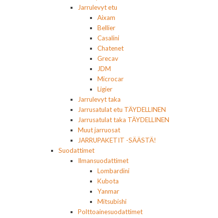
Jarrulevyt etu
Aixam
Bellier
Casalini
Chatenet
Grecav
JDM
Microcar
Ligier
Jarrulevyt taka
Jarrusatulat etu TÄYDELLINEN
Jarrusatulat taka TÄYDELLINEN
Muut jarruosat
JARRUPAKETIT -SÄÄSTÄ!
Suodattimet
Ilmansuodattimet
Lombardini
Kubota
Yanmar
Mitsubishi
Polttoainesuodattimet