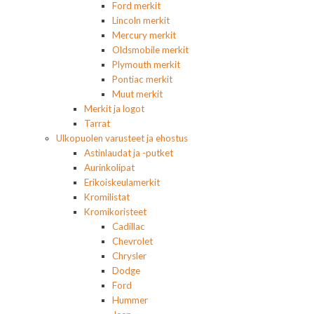
Ford merkit
Lincoln merkit
Mercury merkit
Oldsmobile merkit
Plymouth merkit
Pontiac merkit
Muut merkit
Merkit ja logot
Tarrat
Ulkopuolen varusteet ja ehostus
Astinlaudat ja -putket
Aurinkolipat
Erikoiskeulamerkit
Kromilistat
Kromikoristeet
Cadillac
Chevrolet
Chrysler
Dodge
Ford
Hummer