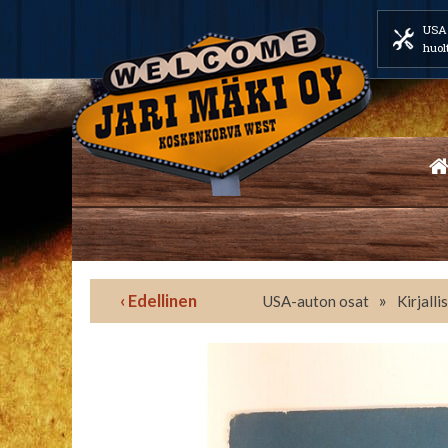
USA 
huol
‹ Edellinen
»
USA-auton osat
Kirjalli