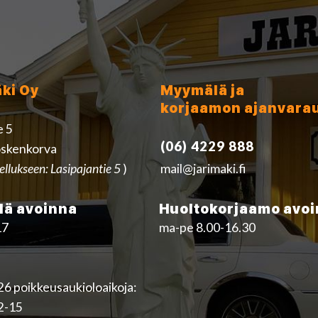
äki Oy
Myymälä ja
korjaamon ajanvara
e 5
(06) 4229 888
skenkorva
ellukseen: Lasipajantie 5
)
mail@jarimaki.fi
ä avoinna
Huoltokorjaamo avo
17
ma-pe 8.00-16.30
6 poikkeusaukioloaikoja:
12-15