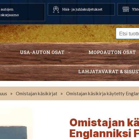
autojen
Hää- ja juhlakuljetukset
Yhte
tokorjaamo
USA-AUTON OSAT
MOPOAUTON OSAT
LAHJATAVARAT & SISUS
»
»
suus
Omistajan käsikirjat
Omistajan käsikirja käytetty Engl
Omistajan kä
Englanniksi 