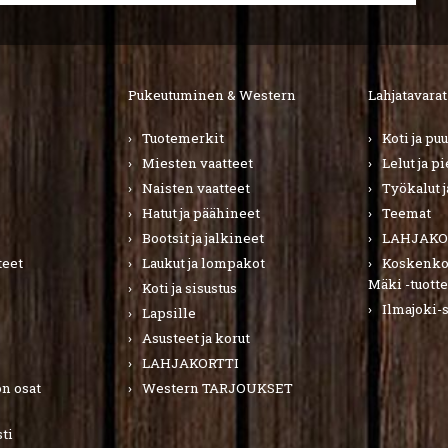
Pukeutuminen & Western
Lahjatavarat
Tuotemerkit
Koti ja pu
Miesten vaatteet
Lelut ja p
Naisten vaatteet
Työkalut j
Hatut ja päähineet
Teemat
Bootsit ja jalkineet
LAHJAKO
teet
Laukut ja lompakot
Koskenkor
Mäki -tuotte
Koti ja sisustus
Ilmajoki-
Lapsille
Asusteet ja korut
LAHJAKORTTI
n osat
Western TARJOUKSET
ti