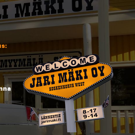
us:
inna