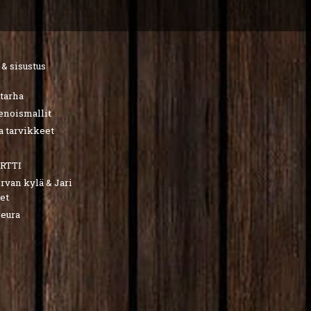
 & sisustus
utarha
ienoismallit
a tarvikkeet
RTTI
van kylä & Jari
et
seura