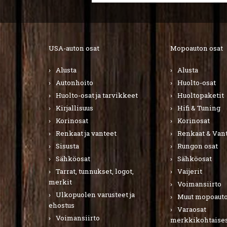
USA-auton osat
Mopoauton osat
Alusta
Alusta
Autonhoito
Huolto-osat
Huolto-osat ja tarvikkeet
Huoltopaketit
Kirjallisuus
Hifi & Tuning
Korinosat
Korinosat
Renkaat ja vanteet
Renkaat & Van
Sisusta
Rungon osat
Sähköosat
Sähköosat
Tarrat, tunnukset, logot,
Vaijerit
merkit
Voimansiirto
Ulkopuolen varusteet ja
Muut mopoauto
ehostus
Varaosat
Voimansiirto
merkkikohtaises