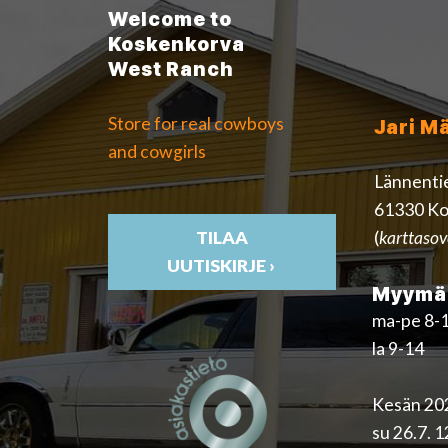
Welcome to
Koskenkorva
West Ranch
Store for real cowboys
Jari M
and cowgirls
Lännenti
61330 Ko
(
karttasov
TILAA
UUTISKIRJE ›
Myymäl
ma-pe 8-
la 9-14
Kesän 202
su 26.7. 