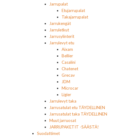
Jarrupalat
Etujarrupalat
Takajarrupalat
Jarrukengät
Jarruletkut
Jarrusylinterit
Jarrulevyt etu
Aixam
Bellier
Casalini
Chatenet
Grecav
JDM
Microcar
Ligier
Jarrulevyt taka
Jarrusatulat etu TÄYDELLINEN
Jarrusatulat taka TÄYDELLINEN
Muut jarruosat
JARRUPAKETIT -SÄÄSTÄ!
Suodattimet