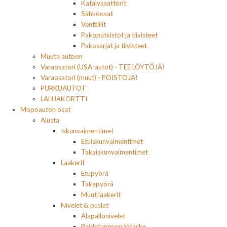
Katalysaattorit
Sähköosat
Venttiilit
Pakoputkistot ja tiivisteet
Pakosarjat ja tiivisteet
Muuta autoon
Varaosatori (USA-autot) - TEE LÖYTÖJÄ!
Varaosatori (muut) - POISTOJA!
PURKUAUTOT
LAHJAKORTTI
Mopoauton osat
Alusta
Iskunvaimentimet
Etuiskunvaimentimet
Takaiskunvaimentimet
Laakerit
Etupyörä
Takapyörä
Muut laakerit
Nivelet & puslat
Alapallonivelet
Raidetangonpäät ulko