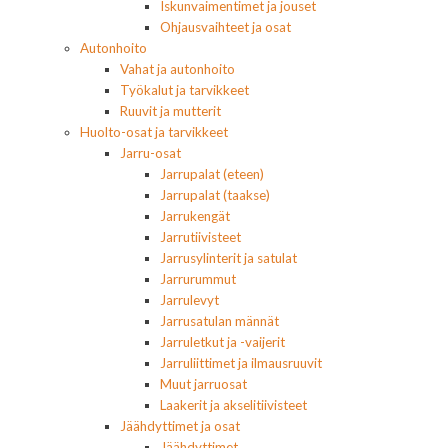
Iskunvaimentimet ja jouset
Ohjausvaihteet ja osat
Autonhoito
Vahat ja autonhoito
Työkalut ja tarvikkeet
Ruuvit ja mutterit
Huolto-osat ja tarvikkeet
Jarru-osat
Jarrupalat (eteen)
Jarrupalat (taakse)
Jarrukengät
Jarrutiivisteet
Jarrusylinterit ja satulat
Jarrurummut
Jarrulevyt
Jarrusatulan männät
Jarruletkut ja -vaijerit
Jarruliittimet ja ilmausruuvit
Muut jarruosat
Laakerit ja akselitiivisteet
Jäähdyttimet ja osat
Jäähdyttimet