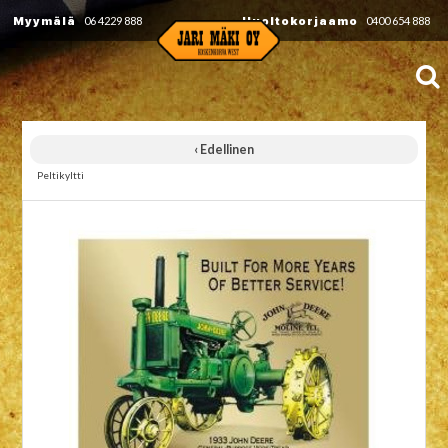
Myymälä
06 4229 888
Huoltokorjaamo
0400 654 888
‹ Edellinen
Peltikyltti