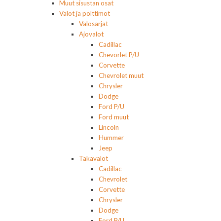
Muut sisustan osat
Valot ja polttimot
Valosarjat
Ajovalot
Cadillac
Chevorlet P/U
Corvette
Chevrolet muut
Chrysler
Dodge
Ford P/U
Ford muut
Lincoln
Hummer
Jeep
Takavalot
Cadillac
Chevrolet
Corvette
Chrysler
Dodge
Ford P/U