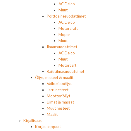
AC Delco
Muut
Polttoainesuodattimet
AC Delco
Motorcraft
Mopar
Muut
Ilmansuodattimet
AC Delco
Muut
Motorcaft
Raitisilmasuodattimet
Öljyt, nesteet & maalit
Vaihteistoöljyt
Jarrunesteet
Moottoriöljyt
Liimat ja massat
Muut nesteet
Maalit
Kirjallisuus
Korjausoppaat