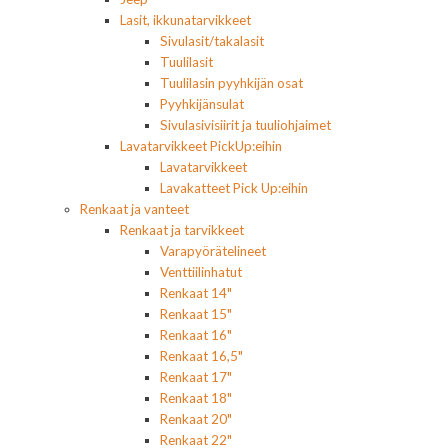
Lasit, ikkunatarvikkeet
Sivulasit/takalasit
Tuulilasit
Tuulilasin pyyhkijän osat
Pyyhkijänsulat
Sivulasivisiirit ja tuuliohjaimet
Lavatarvikkeet PickUp:eihin
Lavatarvikkeet
Lavakatteet Pick Up:eihin
Renkaat ja vanteet
Renkaat ja tarvikkeet
Varapyörätelineet
Venttiilinhatut
Renkaat 14"
Renkaat 15"
Renkaat 16"
Renkaat 16,5"
Renkaat 17"
Renkaat 18"
Renkaat 20"
Renkaat 22"