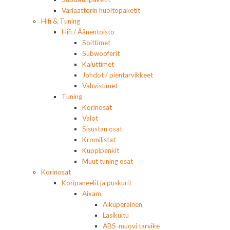
Variaattorin huoltopaketit
Hifi & Tuning
Hifi / Äänentoisto
Soittimet
Subwooferit
Kaiuttimet
Johdot / pientarvikkeet
Vahvistimet
Tuning
Korinosat
Valot
Sisustan osat
Kromilistat
Kuppipenkit
Muut tuning osat
Korinosat
Koripaneelit ja puskurit
Aixam
Alkuperäinen
Lasikuitu
ABS-muovi tarvike