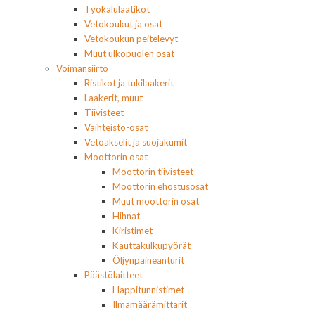
Työkalulaatikot
Vetokoukut ja osat
Vetokoukun peitelevyt
Muut ulkopuolen osat
Voimansiirto
Ristikot ja tukilaakerit
Laakerit, muut
Tiivisteet
Vaihteisto-osat
Vetoakselit ja suojakumit
Moottorin osat
Moottorin tiivisteet
Moottorin ehostusosat
Muut moottorin osat
Hihnat
Kiristimet
Kauttakulkupyörät
Öljynpaineanturit
Päästölaitteet
Happitunnistimet
Ilmamäärämittarit