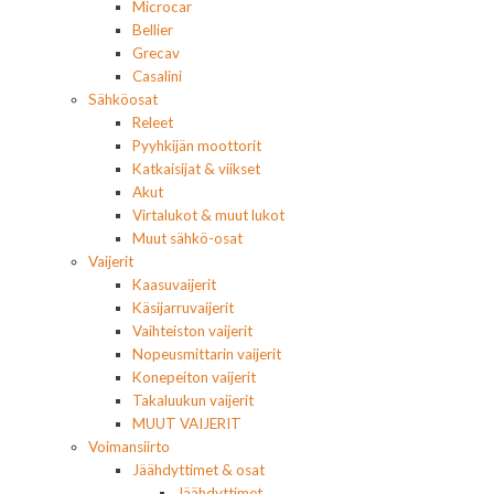
Microcar
Bellier
Grecav
Casalini
Sähköosat
Releet
Pyyhkijän moottorit
Katkaisijat & viikset
Akut
Virtalukot & muut lukot
Muut sähkö-osat
Vaijerit
Kaasuvaijerit
Käsijarruvaijerit
Vaihteiston vaijerit
Nopeusmittarin vaijerit
Konepeiton vaijerit
Takaluukun vaijerit
MUUT VAIJERIT
Voimansiirto
Jäähdyttimet & osat
Jäähdyttimet