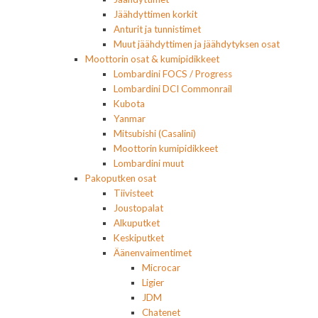
Jäähdyttimen korkit
Anturit ja tunnistimet
Muut jäähdyttimen ja jäähdytyksen osat
Moottorin osat & kumipidikkeet
Lombardini FOCS / Progress
Lombardini DCI Commonrail
Kubota
Yanmar
Mitsubishi (Casalini)
Moottorin kumipidikkeet
Lombardini muut
Pakoputken osat
Tiivisteet
Joustopalat
Alkuputket
Keskiputket
Äänenvaimentimet
Microcar
Ligier
JDM
Chatenet