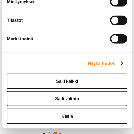
Mieltymykset
AMC merkit
Buick merkit
Cadillac merkit
Tilastot
Chevrolet merkit
Chrysler merkit
Dodge merkit
Markkinointi
Ford merkit
Lincoln merkit
Mercury merkit
Oldsmobile merkit
Näytä tiedot
Plymouth merkit
Pontiac merkit
Muut merkit
Salli kaikki
Merkit ja logot
Tarrat
Ulkopuolen varusteet ja ehostus
Salli valinta
Astinlaudat ja -putket
Aurinkolipat
Erikoiskeulamerkit
Kiellä
Kromilistat
Kromikoristeet
Cadillac