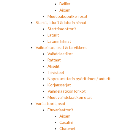
Bellier
Aixam
Muut pakoputken osat
Startit, laturit & laturin hihnat
Starttimoottorit
Laturit
Laturin hihnat
Vaihteistot, osat & tarvikkeet
Vaihdelaatikot
Rattaat
Akselit
Tiivisteet
Nopeusmittarin pyörittimet / anturit
Korjaussarjat
Vaihdelaatikon lohkot
Muut vaihdelaatikon osat
Variaattorit, osat
Etuvariaattorit
Aixam
Casalini
Chatenet