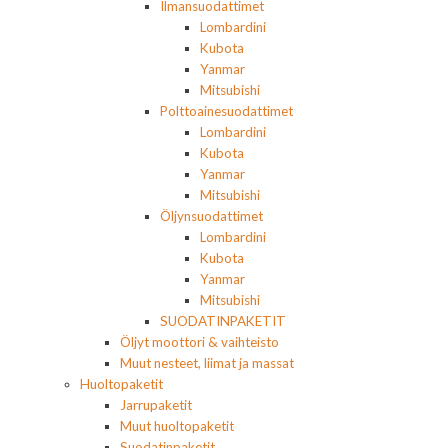
Ilmansuodattimet
Lombardini
Kubota
Yanmar
Mitsubishi
Polttoainesuodattimet
Lombardini
Kubota
Yanmar
Mitsubishi
Öljynsuodattimet
Lombardini
Kubota
Yanmar
Mitsubishi
SUODATINPAKETIT
Öljyt moottori & vaihteisto
Muut nesteet, liimat ja massat
Huoltopaketit
Jarrupaketit
Muut huoltopaketit
Suodatinpaketit