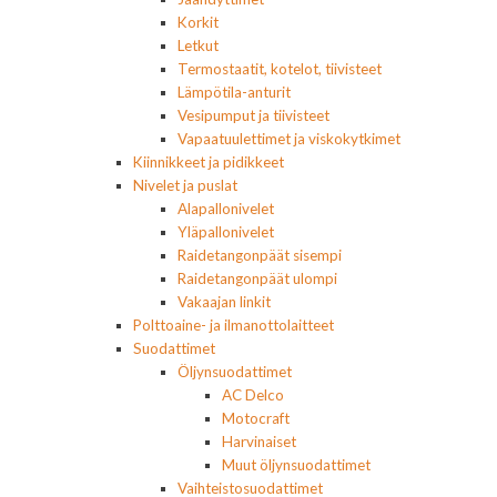
Korkit
Letkut
Termostaatit, kotelot, tiivisteet
Lämpötila-anturit
Vesipumput ja tiivisteet
Vapaatuulettimet ja viskokytkimet
Kiinnikkeet ja pidikkeet
Nivelet ja puslat
Alapallonivelet
Yläpallonivelet
Raidetangonpäät sisempi
Raidetangonpäät ulompi
Vakaajan linkit
Polttoaine- ja ilmanottolaitteet
Suodattimet
Öljynsuodattimet
AC Delco
Motocraft
Harvinaiset
Muut öljynsuodattimet
Vaihteistosuodattimet