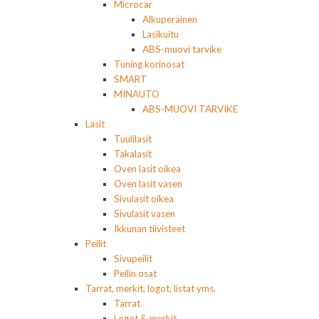
Microcar
Alkuperäinen
Lasikuitu
ABS-muovi tarvike
Tuning korinosat
SMART
MINAUTO
ABS-MUOVI TARVIKE
Lasit
Tuulilasit
Takalasit
Oven lasit oikea
Oven lasit vasen
Sivulasit oikea
Sivulasit vasen
Ikkunan tiivisteet
Peilit
Sivupeilit
Peilin osat
Tarrat, merkit, logot, listat yms.
Tarrat
Logot & merkit