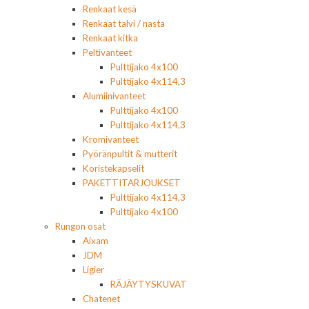
Renkaat kesä
Renkaat talvi / nasta
Renkaat kitka
Peltivanteet
Pulttijako 4x100
Pulttijako 4x114,3
Alumiinivanteet
Pulttijako 4x100
Pulttijako 4x114,3
Kromivanteet
Pyöränpultit & mutterit
Koristekapselit
PAKETTITARJOUKSET
Pulttijako 4x114,3
Pulttijako 4x100
Rungon osat
Aixam
JDM
Ligier
RÄJÄYTYSKUVAT
Chatenet