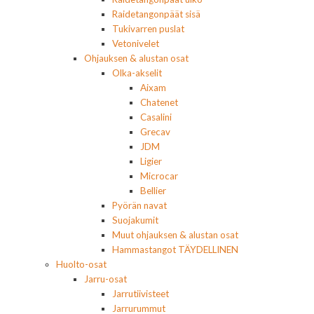
Raidetangonpäät sisä
Tukivarren puslat
Vetonivelet
Ohjauksen & alustan osat
Olka-akselit
Aixam
Chatenet
Casalini
Grecav
JDM
Ligier
Microcar
Bellier
Pyörän navat
Suojakumit
Muut ohjauksen & alustan osat
Hammastangot TÄYDELLINEN
Huolto-osat
Jarru-osat
Jarrutiivisteet
Jarrurummut