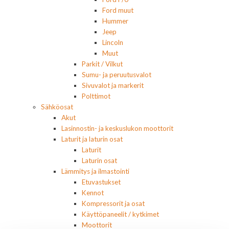
Ford muut
Hummer
Jeep
Lincoln
Muut
Parkit / Vilkut
Sumu- ja peruutusvalot
Sivuvalot ja markerit
Polttimot
Sähköosat
Akut
Lasinnostin- ja keskuslukon moottorit
Laturit ja laturin osat
Laturit
Laturin osat
Lämmitys ja ilmastointi
Etuvastukset
Kennot
Kompressorit ja osat
Käyttöpaneelit / kytkimet
Moottorit