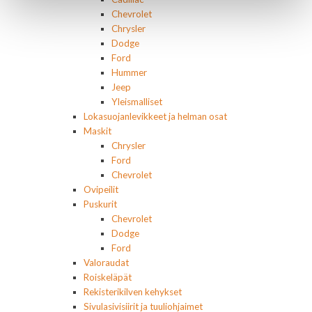
Chevrolet
Chrysler
Dodge
Ford
Hummer
Jeep
Yleismalliset
Lokasuojanlevikkeet ja helman osat
Maskit
Chrysler
Ford
Chevrolet
Ovipeilit
Puskurit
Chevrolet
Dodge
Ford
Valoraudat
Roiskeläpät
Rekisterikilven kehykset
Sivulasivisiirit ja tuuliohjaimet