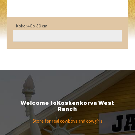
Koko: 40 x 30 cm
Welcome to
Koskenkorva
West
Ranch
Store for real cowboys
and cowgirls