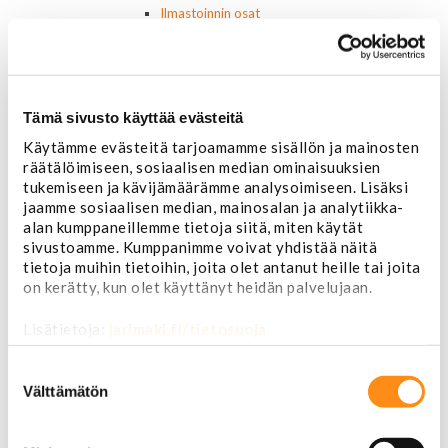
Ilmastoinnin osat
Muut
Ohjainlaitteet
Startit ja startin osat
Starttimoottorit
Tämä sivusto käyttää evästeitä
Starttimoottorin osat
Sytytysosat
Käytämme evästeitä tarjoamamme sisällön ja mainosten
Sähköosat
räätälöimiseen, sosiaalisen median ominaisuuksien
Ajovalokytkimet
tukemiseen ja kävijämäärämme analysoimiseen. Lisäksi
Jarruvalokytkimet
jaamme sosiaalisen median, mainosalan ja analytiikka-
Keskuslukon kytkimet
alan kumppaneillemme tietoja siitä, miten käytät
Lasinnostimen kytkimet
sivustoamme. Kumppanimme voivat yhdistää näitä
Lämmityslaitteen osat
tietoja muihin tietoihin, joita olet antanut heille tai joita
on kerätty, kun olet käyttänyt heidän palvelujaan.
Muut kytkimet ja sähköosat
Nelivedon kytkimet
Lisätietoja:
jarimaki.fi/tietosuoja
Ovivalokykimet
Releet ja sulakkeet
Suostumuksen
Vakionopeudensäätimen osat
valinta
Välttämätön
Tarrat, tunnukset, logot, merkit
Alkuperäiset tarrat ja teipit
Käytetyt alkuperäismerkit