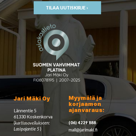
TILAA UUTISKIRJE ›
Myymälä ja
Jari Mäki Oy
korjaamon
ajanvaraus:
Lännentie 5
61330 Koskenkorva
(
karttasovellukseen:
(06) 4229 888
Lasipajantie 5
)
mail@jarimaki.fi