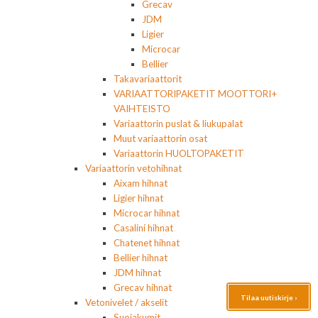
Grecav
JDM
Ligier
Microcar
Bellier
Takavariaattorit
VARIAATTORIPAKETIT MOOTTORI+
VAIHTEISTO
Variaattorin puslat & liukupalat
Muut variaattorin osat
Variaattorin HUOLTOPAKETIT
Variaattorin vetohihnat
Aixam hihnat
Ligier hihnat
Microcar hihnat
Casalini hihnat
Chatenet hihnat
Bellier hihnat
JDM hihnat
Grecav hihnat
Tilaa uutiskirje ›
Vetonivelet / akselit
Suojakumit