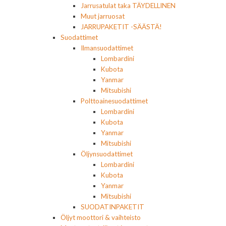
Jarrusatulat taka TÄYDELLINEN
Muut jarruosat
JARRUPAKETIT -SÄÄSTÄ!
Suodattimet
Ilmansuodattimet
Lombardini
Kubota
Yanmar
Mitsubishi
Polttoainesuodattimet
Lombardini
Kubota
Yanmar
Mitsubishi
Öljynsuodattimet
Lombardini
Kubota
Yanmar
Mitsubishi
SUODATINPAKETIT
Öljyt moottori & vaihteisto