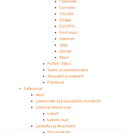
Chevrolet
Corvette
Chrysler
Dodge
Ford P/U
Ford muut
Hummer
Jeep
Lincoln
Muut
Parkit / Vilkut
Sumu- ja peruutusvalot
Sivuvalot ja markerit
Polttimot
Sähköosat
Akut
Lasinnostin- ja keskuslukon moottorit
Laturit ja laturin osat
Laturit
Laturin osat
Lämmitys ja ilmastointi
Etuvastukset