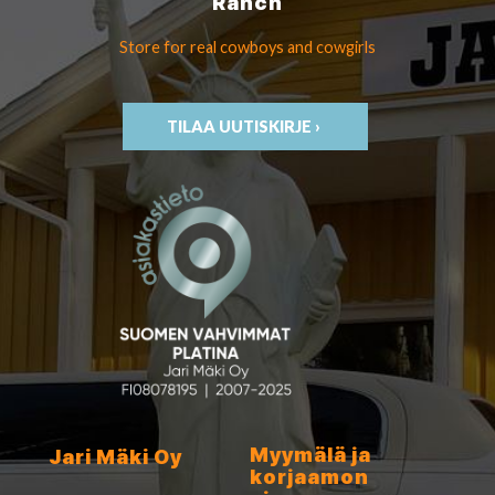
Ranch
Store for real cowboys
and cowgirls
TILAA UUTISKIRJE ›
Myymälä ja
Jari Mäki Oy
korjaamon