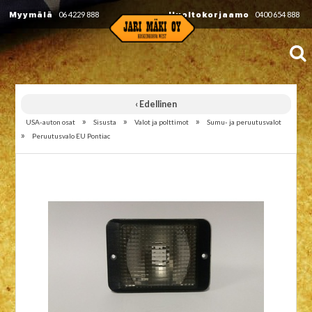
Myymälä
06 4229 888
Huoltokorjaamo
0400 654 888
‹ Edellinen
»
»
»
USA-auton osat
Sisusta
Valot ja polttimot
Sumu- ja peruutusvalot
»
Peruutusvalo EU Pontiac