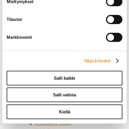
Mieltymykset
Vakionopeudensäätimen osat
Tarrat, tunnukset, logot, merkit
Alkuperäiset tarrat ja teipit
Tilastot
Käytetyt alkuperäismerkit
AMC merkit
Buick merkit
Markkinointi
Cadillac merkit
Chevrolet merkit
Chrysler merkit
Dodge merkit
Näytä tiedot
Ford merkit
Lincoln merkit
Mercury merkit
Salli kaikki
Oldsmobile merkit
Plymouth merkit
Pontiac merkit
Salli valinta
Muut merkit
Merkit ja logot
Kiellä
Tarrat
Ulkopuolen varusteet ja ehostus
Astinlaudat ja -putket