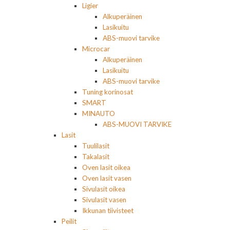
Ligier
Alkuperäinen
Lasikuitu
ABS-muovi tarvike
Microcar
Alkuperäinen
Lasikuitu
ABS-muovi tarvike
Tuning korinosat
SMART
MINAUTO
ABS-MUOVI TARVIKE
Lasit
Tuulilasit
Takalasit
Oven lasit oikea
Oven lasit vasen
Sivulasit oikea
Sivulasit vasen
Ikkunan tiivisteet
Peilit