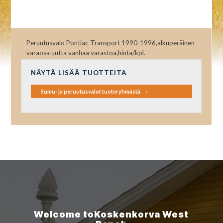
Peruutusvalo Pontiac Transport 1990-1996,alkuperäinen
varaosa uutta vanhaa varastoa,hinta/kpl.
NÄYTÄ LISÄÄ TUOTTEITA
Sumu- ja peruutusvalot tuoteryhmästä
Welcome to
Koskenkorva
West