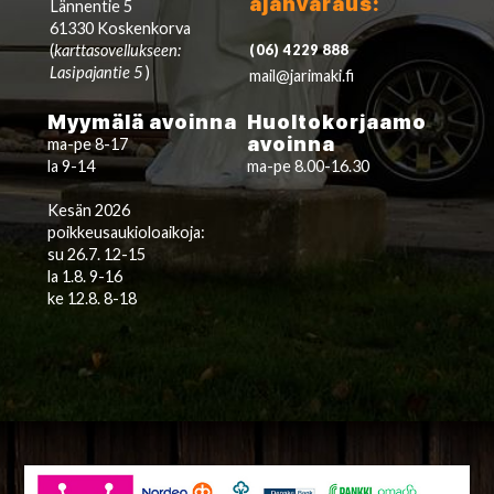
ajanvaraus:
Lännentie 5
61330 Koskenkorva
(
karttasovellukseen:
(06) 4229 888
Lasipajantie 5
)
mail@jarimaki.fi
Myymälä avoinna
Huoltokorjaamo
avoinna
ma-pe 8-17
la 9-14
ma-pe 8.00-16.30
Kesän 2026
poikkeusaukioloaikoja:
su 26.7. 12-15
la 1.8. 9-16
ke 12.8. 8-18