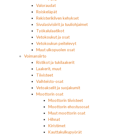
Valoraudat
Roiskeläpät
Rekisterikilven kehykset
Sivulasivisiirit ja tuuliohjaimet
Työkalulaatikot
Vetokoukut ja osat
Vetokoukun peitelevyt
Muut ulkopuolen osat
Voimansiirto
Ristikot ja tukilaakerit
Laakerit, muut
Tiivisteet
Vaihteisto-osat
Vetoakselit ja suojakumit
Moottorin osat
Moottorin tiivisteet
Moottorin ehostusosat
Muut moottorin osat
Hihnat
Kiristimet
Kauttakulkupyörät