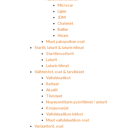
Microcar
Ligier
JDM
Chatenet
Bellier
Aixam
Muut pakoputken osat
Startit, laturit & laturin hihnat
Starttimoottorit
Laturit
Laturin hihnat
Vaihteistot, osat & tarvikkeet
Vaihdelaatikot
Rattaat
Akselit
Tiivisteet
Nopeusmittarin pyörittimet / anturit
Korjaussarjat
Vaihdelaatikon lohkot
Muut vaihdelaatikon osat
Variaattorit, osat