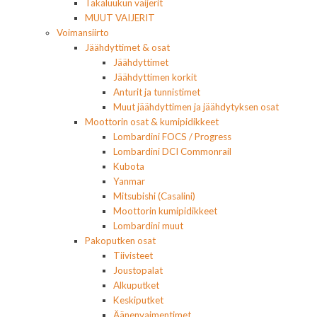
Takaluukun vaijerit
MUUT VAIJERIT
Voimansiirto
Jäähdyttimet & osat
Jäähdyttimet
Jäähdyttimen korkit
Anturit ja tunnistimet
Muut jäähdyttimen ja jäähdytyksen osat
Moottorin osat & kumipidikkeet
Lombardini FOCS / Progress
Lombardini DCI Commonrail
Kubota
Yanmar
Mitsubishi (Casalini)
Moottorin kumipidikkeet
Lombardini muut
Pakoputken osat
Tiivisteet
Joustopalat
Alkuputket
Keskiputket
Äänenvaimentimet