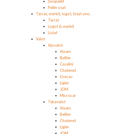
Sivupeilit
Peilin osat
Tarrat, merkit, logot, listat yms.
Tarrat
Logot & merkit
Listat
Valot
Ajovalot
Aixam
Bellier
Casalini
Chatenet
Grecav
Ligier
JDM
Microcar
Takavalot
Aixam
Bellier
Chatenet
Ligier
JDM