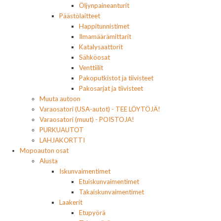
Öljynpaineanturit
Päästölaitteet
Happitunnistimet
Ilmamäärämittarit
Katalysaattorit
Sähköosat
Venttiilit
Pakoputkistot ja tiivisteet
Pakosarjat ja tiivisteet
Muuta autoon
Varaosatori (USA-autot) - TEE LÖYTÖJÄ!
Varaosatori (muut) - POISTOJA!
PURKUAUTOT
LAHJAKORTTI
Mopoauton osat
Alusta
Iskunvaimentimet
Etuiskunvaimentimet
Takaiskunvaimentimet
Laakerit
Etupyörä