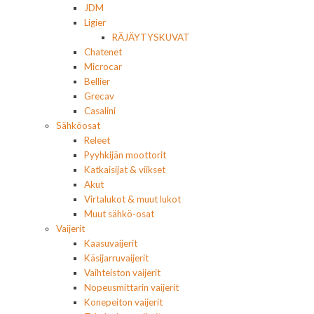
JDM
Ligier
RÄJÄYTYSKUVAT
Chatenet
Microcar
Bellier
Grecav
Casalini
Sähköosat
Releet
Pyyhkijän moottorit
Katkaisijat & viikset
Akut
Virtalukot & muut lukot
Muut sähkö-osat
Vaijerit
Kaasuvaijerit
Käsijarruvaijerit
Vaihteiston vaijerit
Nopeusmittarin vaijerit
Konepeiton vaijerit