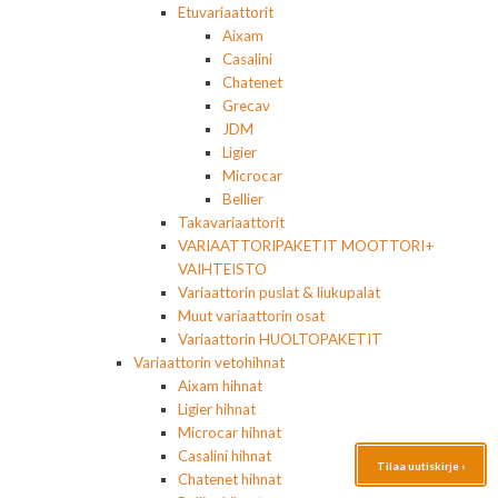
Etuvariaattorit
Aixam
Casalini
Chatenet
Grecav
JDM
Ligier
Microcar
Bellier
Takavariaattorit
VARIAATTORIPAKETIT MOOTTORI+
VAIHTEISTO
Variaattorin puslat & liukupalat
Muut variaattorin osat
Variaattorin HUOLTOPAKETIT
Variaattorin vetohihnat
Aixam hihnat
Ligier hihnat
Microcar hihnat
Casalini hihnat
Tilaa uutiskirje ›
Chatenet hihnat