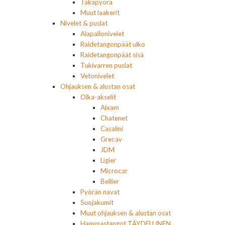
Takapyörä
Muut laakerit
Nivelet & puslat
Alapallonivelet
Raidetangonpäät ulko
Raidetangonpäät sisä
Tukivarren puslat
Vetonivelet
Ohjauksen & alustan osat
Olka-akselit
Aixam
Chatenet
Casalini
Grecav
JDM
Ligier
Microcar
Bellier
Pyörän navat
Suojakumit
Muut ohjauksen & alustan osat
Hammastangot TÄYDELLINEN