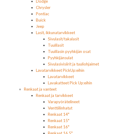
Dodge
Chrysler
Pontiac
Buick
Jeep
Lasit, ikkunatarvikkeet
Sivulasit/takalasit
Tuulilasit
Tuulilasin pyyhkijän osat
Pyyhkijänsulat
Sivulasivisiirit ja tuuliohjaimet
Lavatarvikkeet PickUp:eihin
Lavatarvikkeet
Lavakatteet Pick Up:eihin
Renkaat ja vanteet
Renkaat ja tarvikkeet
Varapyörätelineet
Venttiilinhatut
Renkaat 14"
Renkaat 15"
Renkaat 16"
Renkaat 16,5"