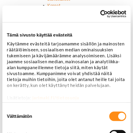
Kennot
Kompressorit ja osat
Käyttöpaneelit / kytkimet
Moottorit
Ilmastoinnin osat
Tämä sivusto käyttää evästeitä
Muut
Ohjainlaitteet
Käytämme evästeitä tarjoamamme sisällön ja mainosten
Startit ja startin osat
räätälöimiseen, sosiaalisen median ominaisuuksien
tukemiseen ja kävijämäärämme analysoimiseen. Lisäksi
Starttimoottorit
jaamme sosiaalisen median, mainosalan ja analytiikka-
Starttimoottorin osat
alan kumppaneillemme tietoja siitä, miten käytät
Sytytysosat
sivustoamme. Kumppanimme voivat yhdistää näitä
Sähköosat
tietoja muihin tietoihin, joita olet antanut heille tai joita
Ajovalokytkimet
on kerätty, kun olet käyttänyt heidän palvelujaan.
Jarruvalokytkimet
Keskuslukon kytkimet
Lisätietoja:
jarimaki.fi/tietosuoja
Lasinnostimen kytkimet
Lämmityslaitteen osat
Suostumuksen
Muut kytkimet ja sähköosat
valinta
Välttämätön
Nelivedon kytkimet
Ovivalokykimet
Releet ja sulakkeet