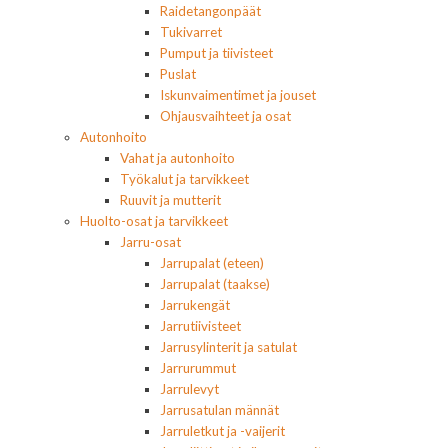
Raidetangonpäät
Tukivarret
Pumput ja tiivisteet
Puslat
Iskunvaimentimet ja jouset
Ohjausvaihteet ja osat
Autonhoito
Vahat ja autonhoito
Työkalut ja tarvikkeet
Ruuvit ja mutterit
Huolto-osat ja tarvikkeet
Jarru-osat
Jarrupalat (eteen)
Jarrupalat (taakse)
Jarrukengät
Jarrutiivisteet
Jarrusylinterit ja satulat
Jarrurummut
Jarrulevyt
Jarrusatulan männät
Jarruletkut ja -vaijerit