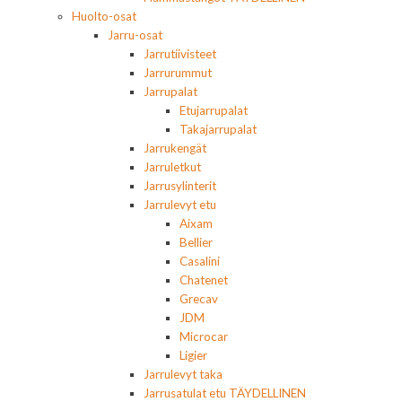
Huolto-osat
Jarru-osat
Jarrutiivisteet
Jarrurummut
Jarrupalat
Etujarrupalat
Takajarrupalat
Jarrukengät
Jarruletkut
Jarrusylinterit
Jarrulevyt etu
Aixam
Bellier
Casalini
Chatenet
Grecav
JDM
Microcar
Ligier
Jarrulevyt taka
Jarrusatulat etu TÄYDELLINEN