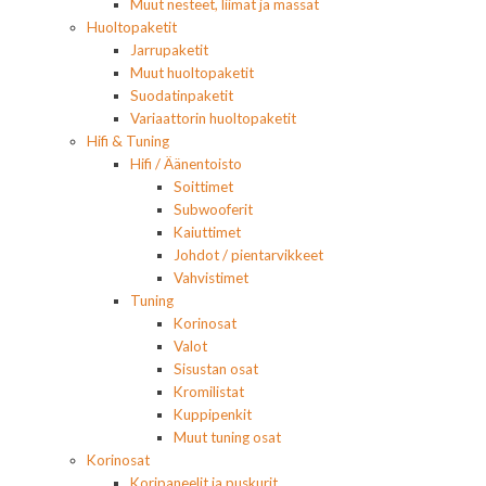
Muut nesteet, liimat ja massat
Huoltopaketit
Jarrupaketit
Muut huoltopaketit
Suodatinpaketit
Variaattorin huoltopaketit
Hifi & Tuning
Hifi / Äänentoisto
Soittimet
Subwooferit
Kaiuttimet
Johdot / pientarvikkeet
Vahvistimet
Tuning
Korinosat
Valot
Sisustan osat
Kromilistat
Kuppipenkit
Muut tuning osat
Korinosat
Koripaneelit ja puskurit