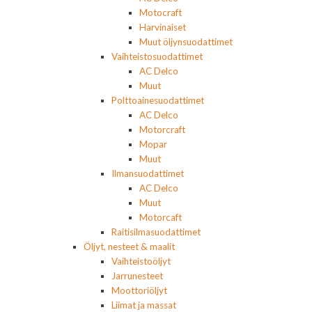
Motocraft
Harvinaiset
Muut öljynsuodattimet
Vaihteistosuodattimet
AC Delco
Muut
Polttoainesuodattimet
AC Delco
Motorcraft
Mopar
Muut
Ilmansuodattimet
AC Delco
Muut
Motorcaft
Raitisilmasuodattimet
Öljyt, nesteet & maalit
Vaihteistoöljyt
Jarrunesteet
Moottoriöljyt
Liimat ja massat