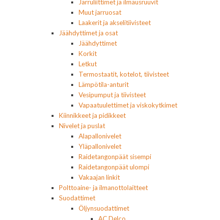
Jarruliittimet ja ilmausruuvit
Muut jarruosat
Laakerit ja akselitiivisteet
Jäähdyttimet ja osat
Jäähdyttimet
Korkit
Letkut
Termostaatit, kotelot, tiivisteet
Lämpötila-anturit
Vesipumput ja tiivisteet
Vapaatuulettimet ja viskokytkimet
Kiinnikkeet ja pidikkeet
Nivelet ja puslat
Alapallonivelet
Yläpallonivelet
Raidetangonpäät sisempi
Raidetangonpäät ulompi
Vakaajan linkit
Polttoaine- ja ilmanottolaitteet
Suodattimet
Öljynsuodattimet
AC Delco