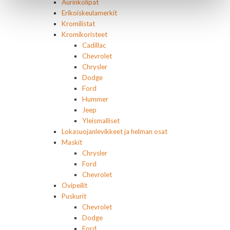
Aurinkolipat
Erikoiskeulamerkit
Kromilistat
Kromikoristeet
Cadillac
Chevrolet
Chrysler
Dodge
Ford
Hummer
Jeep
Yleismalliset
Lokasuojanlevikkeet ja helman osat
Maskit
Chrysler
Ford
Chevrolet
Ovipeilit
Puskurit
Chevrolet
Dodge
Ford