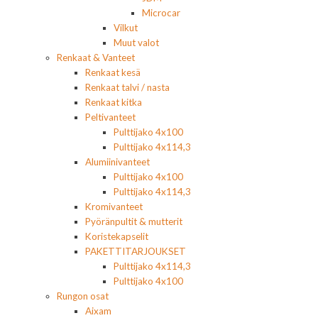
Microcar
Vilkut
Muut valot
Renkaat & Vanteet
Renkaat kesä
Renkaat talvi / nasta
Renkaat kitka
Peltivanteet
Pulttijako 4x100
Pulttijako 4x114,3
Alumiinivanteet
Pulttijako 4x100
Pulttijako 4x114,3
Kromivanteet
Pyöränpultit & mutterit
Koristekapselit
PAKETTITARJOUKSET
Pulttijako 4x114,3
Pulttijako 4x100
Rungon osat
Aixam