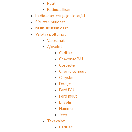
Ratit
Ratinpäälliset
Radioadapterit ja johtosarjat
Sisustan puuosat
Muut sisustan osat
Valot ja polttimot
Valosarjat
Ajovalot
Cadillac
Chevorlet P/U
Corvette
Chevrolet muut
Chrysler
Dodge
Ford P/U
Ford muut
Lincoln
Hummer
Jeep
Takavalot
Cadillac