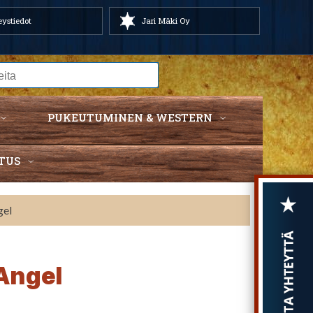
ystiedot
Jari Mäki Oy
PUKEUTUMINEN & WESTERN
TUS
gel
 Angel