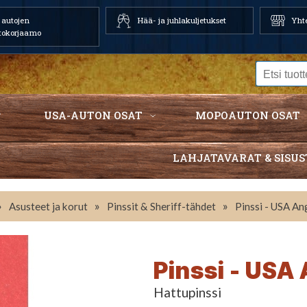
autojen
Hää- ja juhlakuljetukset
Yhte
tokorjaamo
USA-AUTON OSAT
MOPOAUTON OSAT
LAHJATAVARAT & SISUS
»
»
»
Asusteet ja korut
Pinssit & Sheriff-tähdet
Pinssi - USA An
Pinssi - USA
Hattupinssi