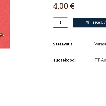
4,00 €
LISÄÄ 
Saatavuus
Varas
Tuotekoodi
TT-An