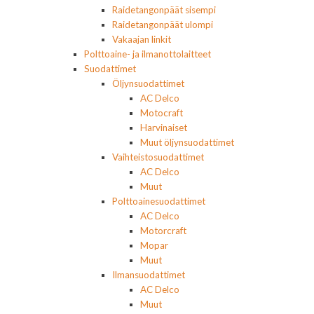
Raidetangonpäät sisempi
Raidetangonpäät ulompi
Vakaajan linkit
Polttoaine- ja ilmanottolaitteet
Suodattimet
Öljynsuodattimet
AC Delco
Motocraft
Harvinaiset
Muut öljynsuodattimet
Vaihteistosuodattimet
AC Delco
Muut
Polttoainesuodattimet
AC Delco
Motorcraft
Mopar
Muut
Ilmansuodattimet
AC Delco
Muut