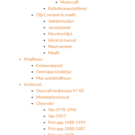
Motorcaft
Raitisilmasuodattimet
Öljyt, nesteet & maalit
Vaihteistoöljyt
Jarrunesteet
Moottoriöljyt
Liimat ja massat
Muut nesteet
Maalit
Kirjallisuus
Korjausoppaat
Omistajan käsikirjat
Muu autokirjallisuus
Korinosat
Starcraft levikesarja 97-03
Mustang korinosat
Chevrolet
Van 1978-1996
Van 1997-
Pick upp 1988-1999
Pick upp 2000-2007