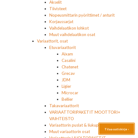
Akselit
Tiivisteet
Nopeusmittarin pyörittimet / anturit
Korjaussarjat
Vaihdelaatikon lohkot
Muut vaihdelaatikon osat
Variaattorit, osat
Etuvariaattorit
Aixam
Casalini
Chatenet
Grecav
JDM
Ligier
Microcar
Bellier
Takavariaattorit
VARIAATTORIPAKETIT MOOTTORI+
VAIHTEISTO
Variaattorin puslat & liukupalat
Tilaa uutiskirje ›
Muut variaattorin osat