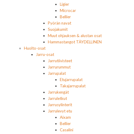
Ligier
Microcar
Bellier
Pyörän navat
Suojakumit
Muut ohjauksen & alustan osat
Hammastangot TÄYDELLINEN
Huolto-osat
Jarru-osat
Jarrutiivisteet
Jarrurummut
Jarrupalat
Etujarrupalat
Takajarrupalat
Jarrukengät
Jarruletkut
Jarrusylinterit
Jarrulevyt etu
Aixam
Bellier
Casalini