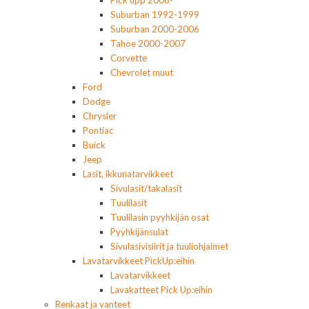
Pick upp 2008-
Suburban 1992-1999
Suburban 2000-2006
Tahoe 2000-2007
Corvette
Chevrolet muut
Ford
Dodge
Chrysler
Pontiac
Buick
Jeep
Lasit, ikkunatarvikkeet
Sivulasit/takalasit
Tuulilasit
Tuulilasin pyyhkijän osat
Pyyhkijänsulat
Sivulasivisiirit ja tuuliohjaimet
Lavatarvikkeet PickUp:eihin
Lavatarvikkeet
Lavakatteet Pick Up:eihin
Renkaat ja vanteet