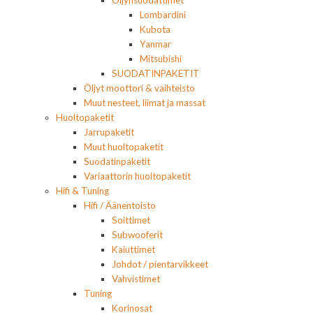
Öljynsuodattimet
Lombardini
Kubota
Yanmar
Mitsubishi
SUODATINPAKETIT
Öljyt moottori & vaihteisto
Muut nesteet, liimat ja massat
Huoltopaketit
Jarrupaketit
Muut huoltopaketit
Suodatinpaketit
Variaattorin huoltopaketit
Hifi & Tuning
Hifi / Äänentoisto
Soittimet
Subwooferit
Kaiuttimet
Johdot / pientarvikkeet
Vahvistimet
Tuning
Korinosat