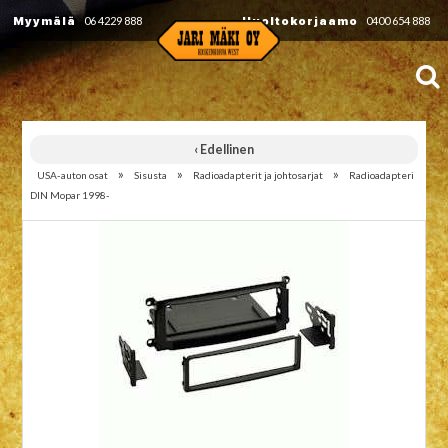
Myymälä
06 4229 888
Huoltokorjaamo
0400 654 888
‹ Edellinen
»
»
»
USA-auton osat
Sisusta
Radioadapterit ja johtosarjat
Radioadapteri
DIN Mopar 1998-