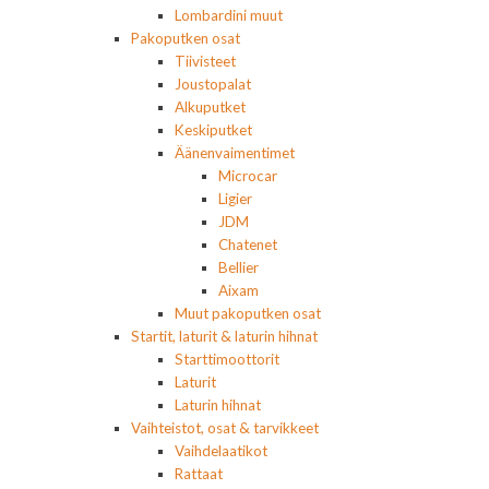
Lombardini muut
Pakoputken osat
Tiivisteet
Joustopalat
Alkuputket
Keskiputket
Äänenvaimentimet
Microcar
Ligier
JDM
Chatenet
Bellier
Aixam
Muut pakoputken osat
Startit, laturit & laturin hihnat
Starttimoottorit
Laturit
Laturin hihnat
Vaihteistot, osat & tarvikkeet
Vaihdelaatikot
Rattaat