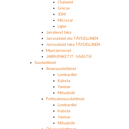
Chatenet
Grecav
JDM
Microcar
Ligier
Jarrulevyt taka
Jarrusatulat etu TÄYDELLINEN
Jarrusatulat taka TÄYDELLINEN
Muut jarruosat
JARRUPAKETIT -SÄÄSTÄ!
Suodattimet
Ilmansuodattimet
Lombardini
Kubota
Yanmar
Mitsubishi
Polttoainesuodattimet
Lombardini
Kubota
Yanmar
Mitsubishi