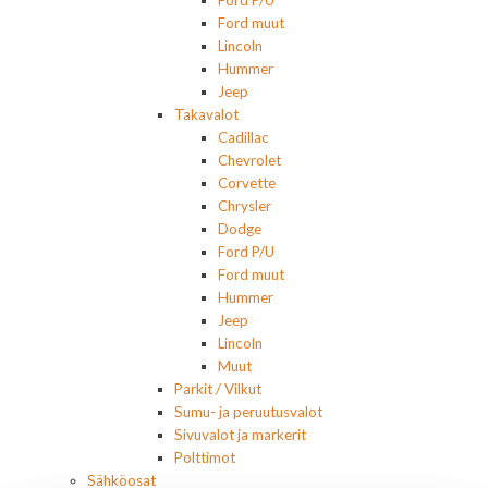
Ford P/U
Ford muut
Lincoln
Hummer
Jeep
Takavalot
Cadillac
Chevrolet
Corvette
Chrysler
Dodge
Ford P/U
Ford muut
Hummer
Jeep
Lincoln
Muut
Parkit / Vilkut
Sumu- ja peruutusvalot
Sivuvalot ja markerit
Polttimot
Sähköosat