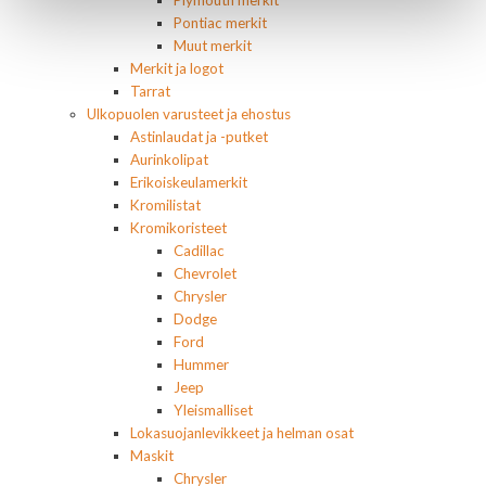
Plymouth merkit
Pontiac merkit
Muut merkit
Merkit ja logot
Tarrat
Ulkopuolen varusteet ja ehostus
Astinlaudat ja -putket
Aurinkolipat
Erikoiskeulamerkit
Kromilistat
Kromikoristeet
Cadillac
Chevrolet
Chrysler
Dodge
Ford
Hummer
Jeep
Yleismalliset
Lokasuojanlevikkeet ja helman osat
Maskit
Chrysler