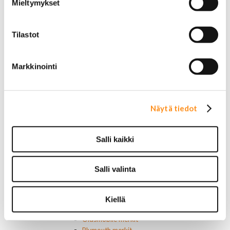
Mieltymykset
Keskuslukon kytkimet
Lasinnostimen kytkimet
Lämmityslaitteen osat
Tilastot
Muut kytkimet ja sähköosat
Nelivedon kytkimet
Ovivalokykimet
Markkinointi
Releet ja sulakkeet
Vakionopeudensäätimen osat
Tarrat, tunnukset, logot, merkit
Alkuperäiset tarrat ja teipit
Näytä tiedot
Käytetyt alkuperäismerkit
AMC merkit
Buick merkit
Salli kaikki
Cadillac merkit
Chevrolet merkit
Chrysler merkit
Salli valinta
Dodge merkit
Ford merkit
Lincoln merkit
Kiellä
Mercury merkit
Oldsmobile merkit