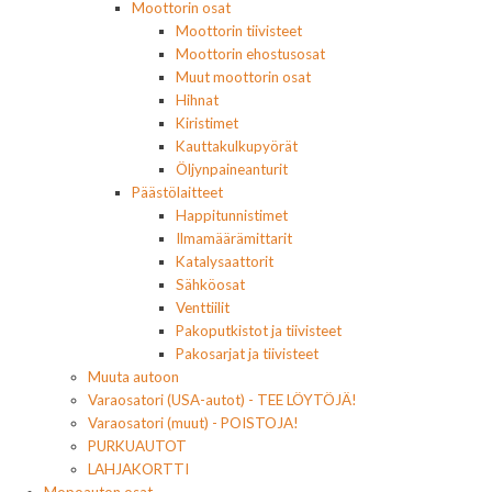
Moottorin osat
Moottorin tiivisteet
Moottorin ehostusosat
Muut moottorin osat
Hihnat
Kiristimet
Kauttakulkupyörät
Öljynpaineanturit
Päästölaitteet
Happitunnistimet
Ilmamäärämittarit
Katalysaattorit
Sähköosat
Venttiilit
Pakoputkistot ja tiivisteet
Pakosarjat ja tiivisteet
Muuta autoon
Varaosatori (USA-autot) - TEE LÖYTÖJÄ!
Varaosatori (muut) - POISTOJA!
PURKUAUTOT
LAHJAKORTTI