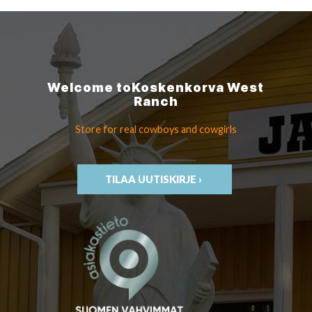
Welcome to
Koskenkorva
West
Ranch
Store for real cowboys
and cowgirls
TILAA UUTISKIRJE ›