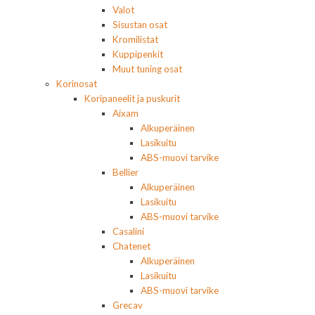
Valot
Sisustan osat
Kromilistat
Kuppipenkit
Muut tuning osat
Korinosat
Koripaneelit ja puskurit
Aixam
Alkuperäinen
Lasikuitu
ABS-muovi tarvike
Bellier
Alkuperäinen
Lasikuitu
ABS-muovi tarvike
Casalini
Chatenet
Alkuperäinen
Lasikuitu
ABS-muovi tarvike
Grecav