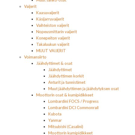
Muut sähkö-osat
Vaijerit
Kaasuvaijerit
Käsijarruvaijerit
Vaihteiston vaijerit
Nopeusmittarin vaijerit
Konepeiton vaijerit
Takaluukun vaijerit
MUUT VAIJERIT
Voimansiirto
Jäähdyttimet & osat
Jäähdyttimet
Jäähdyttimen korkit
Anturit ja tunnistimet
Muut jäähdyttimen ja jäähdytyksen osat
Moottorin osat & kumipidikkeet
Lombardini FOCS / Progress
Lombardini DCI Commonrail
Kubota
Yanmar
Mitsubishi (Casalini)
Moottorin kumipidikkeet