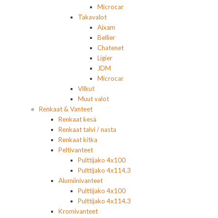
Microcar
Takavalot
Aixam
Bellier
Chatenet
Ligier
JDM
Microcar
Vilkut
Muut valot
Renkaat & Vanteet
Renkaat kesä
Renkaat talvi / nasta
Renkaat kitka
Peltivanteet
Pulttijako 4x100
Pulttijako 4x114,3
Alumiinivanteet
Pulttijako 4x100
Pulttijako 4x114,3
Kromivanteet