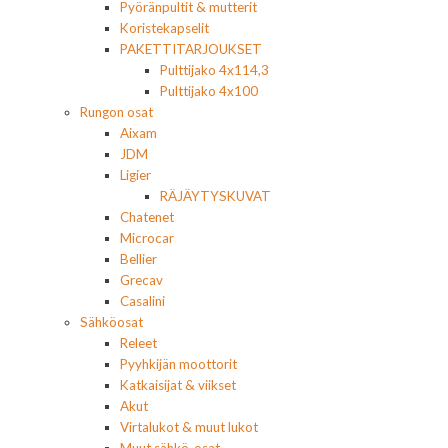
Pyöränpultit & mutterit
Koristekapselit
PAKETTITARJOUKSET
Pulttijako 4x114,3
Pulttijako 4x100
Rungon osat
Aixam
JDM
Ligier
RÄJÄYTYSKUVAT
Chatenet
Microcar
Bellier
Grecav
Casalini
Sähköosat
Releet
Pyyhkijän moottorit
Katkaisijat & viikset
Akut
Virtalukot & muut lukot