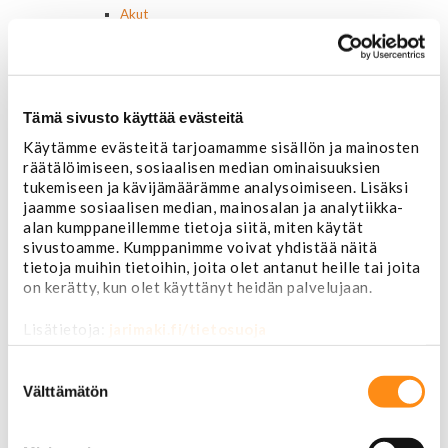
Akut
Lasinnostin- ja keskuslukon moottorit
Laturit ja laturin osat
Laturit
Laturin osat
Tämä sivusto käyttää evästeitä
Lämmitys ja ilmastointi
Etuvastukset
Käytämme evästeitä tarjoamamme sisällön ja mainosten
Kennot
räätälöimiseen, sosiaalisen median ominaisuuksien
Kompressorit ja osat
tukemiseen ja kävijämäärämme analysoimiseen. Lisäksi
Käyttöpaneelit / kytkimet
jaamme sosiaalisen median, mainosalan ja analytiikka-
Moottorit
alan kumppaneillemme tietoja siitä, miten käytät
Ilmastoinnin osat
sivustoamme. Kumppanimme voivat yhdistää näitä
tietoja muihin tietoihin, joita olet antanut heille tai joita
Muut
on kerätty, kun olet käyttänyt heidän palvelujaan.
Ohjainlaitteet
Startit ja startin osat
Lisätietoja:
jarimaki.fi/tietosuoja
Starttimoottorit
Starttimoottorin osat
Suostumuksen
Sytytysosat
valinta
Välttämätön
Sähköosat
Ajovalokytkimet
Jarruvalokytkimet