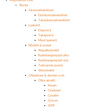
Mopoauton osat
Alusta
Iskunvaimentimet
Etuiskunvaimentimet
Takaiskunvaimentimet
Laakerit
Etupyörä
Takapyörä
Muut laakerit
Nivelet & puslat
Alapallonivelet
Raidetangonpäät ulko
Raidetangonpäät sisä
Tukivarren puslat
Vetonivelet
Ohjauksen & alustan osat
Olka-akselit
Aixam
Chatenet
Casalini
Grecav
JDM