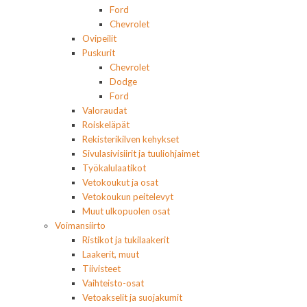
Ford
Chevrolet
Ovipeilit
Puskurit
Chevrolet
Dodge
Ford
Valoraudat
Roiskeläpät
Rekisterikilven kehykset
Sivulasivisiirit ja tuuliohjaimet
Työkalulaatikot
Vetokoukut ja osat
Vetokoukun peitelevyt
Muut ulkopuolen osat
Voimansiirto
Ristikot ja tukilaakerit
Laakerit, muut
Tiivisteet
Vaihteisto-osat
Vetoakselit ja suojakumit