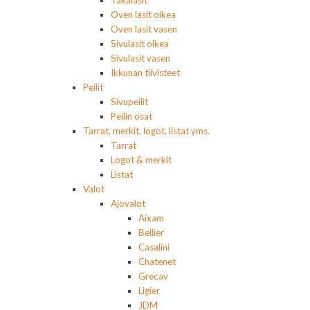
Takalasit
Oven lasit oikea
Oven lasit vasen
Sivulasit oikea
Sivulasit vasen
Ikkunan tiivisteet
Peilit
Sivupeilit
Peilin osat
Tarrat, merkit, logot, listat yms.
Tarrat
Logot & merkit
Listat
Valot
Ajovalot
Aixam
Bellier
Casalini
Chatenet
Grecav
Ligier
JDM