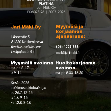
Myymälä ja
Jari Mäki Oy
korjaamon
ajanvaraus:
Lännentie 5
61330 Koskenkorva
(
karttasovellukseen:
(06) 4229 888
Lasipajantie 5
)
mail@jarimaki.fi
Myymälä avoinna
Huoltokorjaamo
avoinna
ma-pe 8-17
la 9-14
ma-pe 8.00-16.30
Kesän 2026
poikkeusaukioloaikoja:
su 26.7. 12-15
la 1.8. 9-16
ke 12.8. 8-18