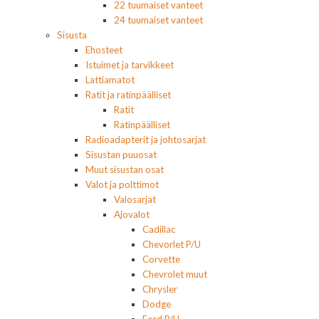
22 tuumaiset vanteet
24 tuumaiset vanteet
Sisusta
Ehosteet
Istuimet ja tarvikkeet
Lattiamatot
Ratit ja ratinpäälliset
Ratit
Ratinpäälliset
Radioadapterit ja johtosarjat
Sisustan puuosat
Muut sisustan osat
Valot ja polttimot
Valosarjat
Ajovalot
Cadillac
Chevorlet P/U
Corvette
Chevrolet muut
Chrysler
Dodge