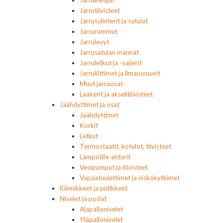
Jarrukengät
Jarrutiivisteet
Jarrusylinterit ja satulat
Jarrurummut
Jarrulevyt
Jarrusatulan männät
Jarruletkut ja -vaijerit
Jarruliittimet ja ilmausruuvit
Muut jarruosat
Laakerit ja akselitiivisteet
Jäähdyttimet ja osat
Jäähdyttimet
Korkit
Letkut
Termostaatit, kotelot, tiivisteet
Lämpötila-anturit
Vesipumput ja tiivisteet
Vapaatuulettimet ja viskokytkimet
Kiinnikkeet ja pidikkeet
Nivelet ja puslat
Alapallonivelet
Yläpallonivelet