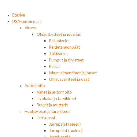
Etusivu
USA-auton osat
Alusta
Ohjauslaitteet ja jousitus
Pallonivelet
Raidetangonpäät
Tukivarret
Pumput ja tiivisteet
Puslat
Iskunvaimentimet ja jouset
Ohjausvaihteet ja osat
Autonhoito
Vahat ja autonhoito
Työkalut ja tarvikkeet
Ruuvit ja mutterit
Huolto-osat ja tarvikkeet
Jarru-osat
Jarrupalat (eteen)
Jarrupalat (taakse)