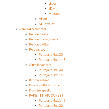
Ligier
JDM
Microcar
Vilkut
Muut valot
Renkaat & Vanteet
Renkaat kesä
Renkaat talvi / nasta
Renkaat kitka
Peltivanteet
Pulttijako 4x100
Pulttijako 4x114,3
Alumiinivanteet
Pulttijako 4x100
Pulttijako 4x114,3
Kromivanteet
Pyöränpultit & mutterit
Koristekapselit
PAKETTITARJOUKSET
Pulttijako 4x114,3
Pulttijako 4x100