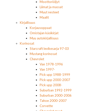
Moottoriöljyt
Liimat ja massat
Muut nesteet
Maalit
Kirjallisuus
Korjausoppaat
Omistajan käsikirjat
Muu autokirjallisuus
Korinosat
Starcraft levikesarja 97-03
Mustang korinosat
Chevrolet
Van 1978-1996
Van 1997-
Pick upp 1988-1999
Pick upp 2000-2007
Pick upp 2008-
Suburban 1992-1999
Suburban 2000-2006
Tahoe 2000-2007
Corvette