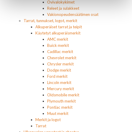
Ovivalokykimet
Releet ja sulakkeet
Vakionopeudensäätimen osat
Tarrat, tunnukset, logot, merkit
Alkuperäiset tarrat ja teipit
Käytetyt alkuperäismerkit
AMC merkit
Buick merkit
Cadillac merkit
Chevrolet merkit
Chrysler merkit
Dodge merkit
Ford merkit
Lincoln merkit
Mercury merkit
Oldsmobile merkit
Plymouth merkit
Pontiac merkit
Muut merkit
Merkit ja logot
Tarrat