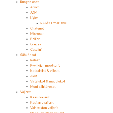
Rungon osat
Aixam
JDM
Ligier
RÄJÄYTYSKUVAT
Chatenet
Microcar
Bellier
Grecav
Casalini
Sähköosat
Releet
Pyyhkijän moottorit
Katkaisijat & viikset
Akut
Virtalukot & muut lukot
Muut sähkö-osat
Vaijerit
Kaasuvaijerit
Käsijarruvaijerit
Vaihteiston vaijerit