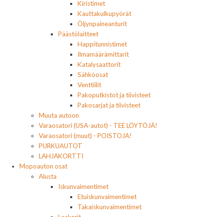
Kiristimet
Kauttakulkupyörät
Öljynpaineanturit
Päästölaitteet
Happitunnistimet
Ilmamäärämittarit
Katalysaattorit
Sähköosat
Venttiilit
Pakoputkistot ja tiivisteet
Pakosarjat ja tiivisteet
Muuta autoon
Varaosatori (USA-autot) - TEE LÖYTÖJÄ!
Varaosatori (muut) - POISTOJA!
PURKUAUTOT
LAHJAKORTTI
Mopoauton osat
Alusta
Iskunvaimentimet
Etuiskunvaimentimet
Takaiskunvaimentimet