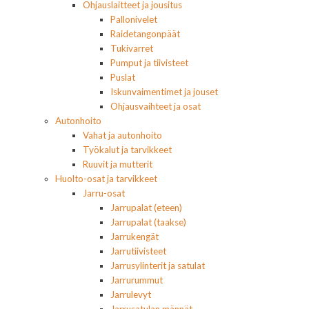
Ohjauslaitteet ja jousitus
Pallonivelet
Raidetangonpäät
Tukivarret
Pumput ja tiivisteet
Puslat
Iskunvaimentimet ja jouset
Ohjausvaihteet ja osat
Autonhoito
Vahat ja autonhoito
Työkalut ja tarvikkeet
Ruuvit ja mutterit
Huolto-osat ja tarvikkeet
Jarru-osat
Jarrupalat (eteen)
Jarrupalat (taakse)
Jarrukengät
Jarrutiivisteet
Jarrusylinterit ja satulat
Jarrurummut
Jarrulevyt