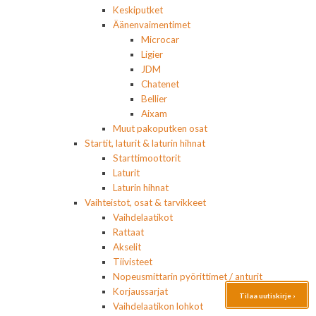
Keskiputket
Äänenvaimentimet
Microcar
Ligier
JDM
Chatenet
Bellier
Aixam
Muut pakoputken osat
Startit, laturit & laturin hihnat
Starttimoottorit
Laturit
Laturin hihnat
Vaihteistot, osat & tarvikkeet
Vaihdelaatikot
Rattaat
Akselit
Tiivisteet
Nopeusmittarin pyörittimet / anturit
Korjaussarjat
Tilaa uutiskirje ›
Vaihdelaatikon lohkot