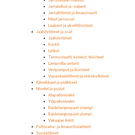
Jarrusatulan männät
Jarruletkut ja -vaijerit
Jarruliittimet ja ilmausruuvit
Muut jarruosat
Laakerit ja akselitiivisteet
Jäähdyttimet ja osat
Jäähdyttimet
Korkit
Letkut
Termostaatit, kotelot, tiivisteet
Lämpötila-anturit
Vesipumput ja tiivisteet
Vapaatuulettimet ja viskokytkimet
Kiinnikkeet ja pidikkeet
Nivelet ja puslat
Alapallonivelet
Yläpallonivelet
Raidetangonpäät sisempi
Raidetangonpäät ulompi
Vakaajan linkit
Polttoaine- ja ilmanottolaitteet
Suodattimet