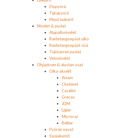
Laakerit
Etupyörä
Takapyörä
Muut laakerit
Nivelet & puslat
Alapallonivelet
Raidetangonpäät ulko
Raidetangonpäät sisä
Tukivarren puslat
Vetonivelet
Ohjauksen & alustan osat
Olka-akselit
Aixam
Chatenet
Casalini
Grecav
JDM
Ligier
Microcar
Bellier
Pyörän navat
Suojakumit