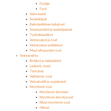
Dodge
Ford
Valoraudat
Roiskeläpät
Rekisterikilven kehykset
Sivulasivisiirit ja tuuliohjaimet
Työkalulaatikot
Vetokoukut ja osat
Vetokoukun peitelevyt
Muut ulkopuolen osat
Voimansiirto
Ristikot ja tukilaakerit
Laakerit, muut
Tiivisteet
Vaihteisto-osat
Vetoakselit ja suojakumit
Moottorin osat
Moottorin tiivisteet
Moottorin ehostusosat
Muut moottorin osat
Hihnat