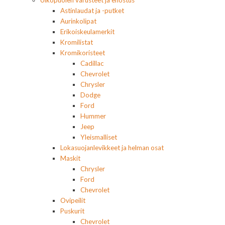
Ulkopuolen varusteet ja ehostus
Astinlaudat ja -putket
Aurinkolipat
Erikoiskeulamerkit
Kromilistat
Kromikoristeet
Cadillac
Chevrolet
Chrysler
Dodge
Ford
Hummer
Jeep
Yleismalliset
Lokasuojanlevikkeet ja helman osat
Maskit
Chrysler
Ford
Chevrolet
Ovipeilit
Puskurit
Chevrolet