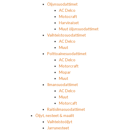
Öljynsuodattimet
AC Delco
Motocraft
Harvinaiset
Muut öljynsuodattimet
Vaihteistosuodattimet
AC Delco
Muut
Polttoainesuodattimet
AC Delco
Motorcraft
Mopar
Muut
Ilmansuodattimet
AC Delco
Muut
Motorcaft
Raitisilmasuodattimet
Öljyt, nesteet & maalit
Vaihteistoöljyt
Jarrunesteet