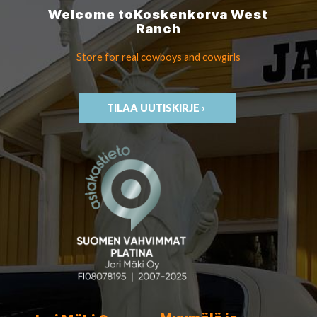
Welcome to
Koskenkorva
West
Ranch
Store for real cowboys
and cowgirls
TILAA UUTISKIRJE ›