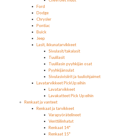
Chevrolet muut
Ford
Dodge
Chrysler
Pontiac
Buick
Jeep
Lasit, ikkunatarvikkeet
Sivulasit/takalasit
Tuulilasit
Tuulilasin pyyhkijän osat
Pyyhkijänsulat
Sivulasivisiirit ja tuuliohjaimet
Lavatarvikkeet PickUp:eihin
Lavatarvikkeet
Lavakatteet Pick Up:eihin
Renkaat ja vanteet
Renkaat ja tarvikkeet
Varapyörätelineet
Venttiilinhatut
Renkaat 14"
Renkaat 15"