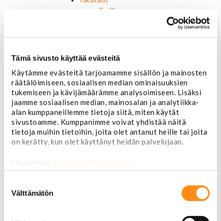
Takavalot
Cadillac
Chevrolet
Corvette
Chrysler
Dodge
Tämä sivusto käyttää evästeitä
Ford P/U
Käytämme evästeitä tarjoamamme sisällön ja mainosten
Ford muut
räätälöimiseen, sosiaalisen median ominaisuuksien
Hummer
tukemiseen ja kävijämäärämme analysoimiseen. Lisäksi
Jeep
jaamme sosiaalisen median, mainosalan ja analytiikka-
Lincoln
alan kumppaneillemme tietoja siitä, miten käytät
Muut
sivustoamme. Kumppanimme voivat yhdistää näitä
Parkit / Vilkut
tietoja muihin tietoihin, joita olet antanut heille tai joita
Sumu- ja peruutusvalot
on kerätty, kun olet käyttänyt heidän palvelujaan.
Sivuvalot ja markerit
Polttimot
Lisätietoja:
jarimaki.fi/tietosuoja
Sähköosat
Akut
Suostumuksen
Lasinnostin- ja keskuslukon moottorit
valinta
Välttämätön
Laturit ja laturin osat
Laturit
Laturin osat