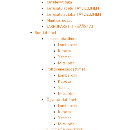
Jarrulevyt taka
Jarrusatulat etu TÄYDELLINEN
Jarrusatulat taka TÄYDELLINEN
Muut jarruosat
JARRUPAKETIT -SÄÄSTÄ!
Suodattimet
Ilmansuodattimet
Lombardini
Kubota
Yanmar
Mitsubishi
Polttoainesuodattimet
Lombardini
Kubota
Yanmar
Mitsubishi
Öljynsuodattimet
Lombardini
Kubota
Yanmar
Mitsubishi