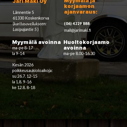
Myymälä ja
Jari Mäki Oy
korjaamon
ajanvaraus:
Lännentie 5
61330 Koskenkorva
(
karttasovellukseen:
(06) 4229 888
Lasipajantie 5
)
mail@jarimaki.fi
Myymälä avoinna
Huoltokorjaamo
avoinna
ma-pe 8-17
la 9-14
ma-pe 8.00-16.30
Kesän 2026
poikkeusaukioloaikoja:
su 26.7. 12-15
la 1.8. 9-16
ke 12.8. 8-18