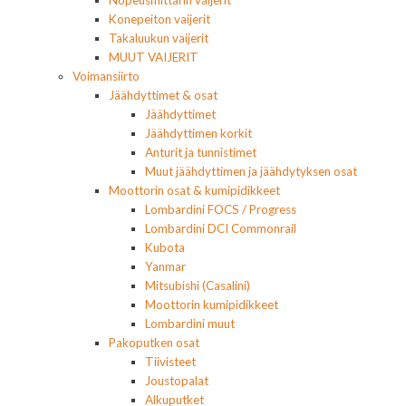
Nopeusmittarin vaijerit
Konepeiton vaijerit
Takaluukun vaijerit
MUUT VAIJERIT
Voimansiirto
Jäähdyttimet & osat
Jäähdyttimet
Jäähdyttimen korkit
Anturit ja tunnistimet
Muut jäähdyttimen ja jäähdytyksen osat
Moottorin osat & kumipidikkeet
Lombardini FOCS / Progress
Lombardini DCI Commonrail
Kubota
Yanmar
Mitsubishi (Casalini)
Moottorin kumipidikkeet
Lombardini muut
Pakoputken osat
Tiivisteet
Joustopalat
Alkuputket