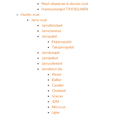
Muut ohjauksen & alustan osat
Hammastangot TÄYDELLINEN
Huolto-osat
Jarru-osat
Jarrutiivisteet
Jarrurummut
Jarrupalat
Etujarrupalat
Takajarrupalat
Jarrukengät
Jarruletkut
Jarrusylinterit
Jarrulevyt etu
Aixam
Bellier
Casalini
Chatenet
Grecav
JDM
Microcar
Ligier