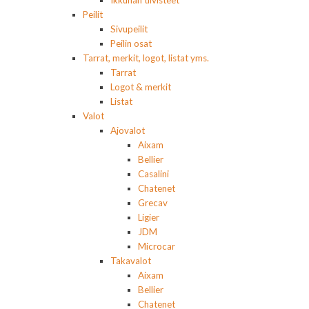
Ikkunan tiivisteet
Peilit
Sivupeilit
Peilin osat
Tarrat, merkit, logot, listat yms.
Tarrat
Logot & merkit
Listat
Valot
Ajovalot
Aixam
Bellier
Casalini
Chatenet
Grecav
Ligier
JDM
Microcar
Takavalot
Aixam
Bellier
Chatenet