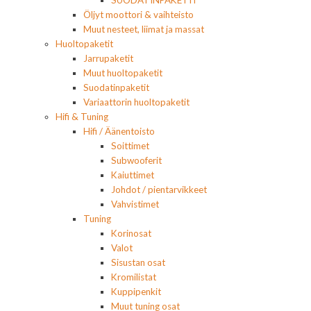
SUODATINPAKETIT
Öljyt moottori & vaihteisto
Muut nesteet, liimat ja massat
Huoltopaketit
Jarrupaketit
Muut huoltopaketit
Suodatinpaketit
Variaattorin huoltopaketit
Hifi & Tuning
Hifi / Äänentoisto
Soittimet
Subwooferit
Kaiuttimet
Johdot / pientarvikkeet
Vahvistimet
Tuning
Korinosat
Valot
Sisustan osat
Kromilistat
Kuppipenkit
Muut tuning osat