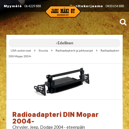
Myymälä
06 4229 888
Huoltokorjaamo
0400 654 888
‹ Edellinen
»
»
»
USA-auton osat
Sisusta
Radioadapterit ja johtosarjat
Radioadapteri
DIN Mopar 2004-
Radioadapteri DIN Mopar
2004-
Chrysler, Jeep, Dodge 2004 - eteenpäin