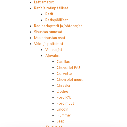
Lattiamatot
Ratit ja ratinpäälliset
Ratit
Ratinpäälliset
Radioadapterit ja johtosarjat
Sisustan puuosat
Muut sisustan osat
Valot ja polttimot
Valosarjat
Ajovalot
Cadillac
Chevorlet P/U
Corvette
Chevrolet muut
Chrysler
Dodge
Ford P/U
Ford muut
Lincoln
Hummer
Jeep