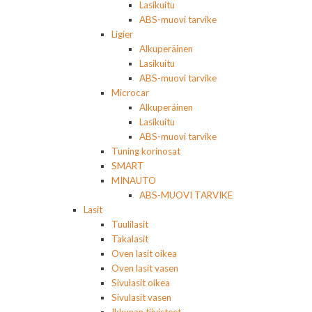
Lasikuitu
ABS-muovi tarvike
Ligier
Alkuperäinen
Lasikuitu
ABS-muovi tarvike
Microcar
Alkuperäinen
Lasikuitu
ABS-muovi tarvike
Tuning korinosat
SMART
MINAUTO
ABS-MUOVI TARVIKE
Lasit
Tuulilasit
Takalasit
Oven lasit oikea
Oven lasit vasen
Sivulasit oikea
Sivulasit vasen