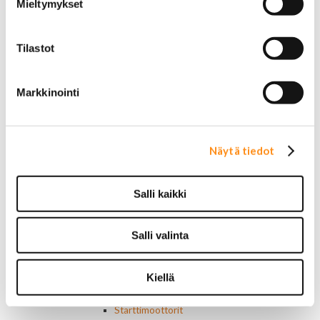
Mieltymykset
Parkit / Vilkut
Sumu- ja peruutusvalot
Sivuvalot ja markerit
Tilastot
Polttimot
Sähköosat
Akut
Markkinointi
Lasinnostin- ja keskuslukon moottorit
Laturit ja laturin osat
Laturit
Laturin osat
Näytä tiedot
Lämmitys ja ilmastointi
Etuvastukset
Kennot
Salli kaikki
Kompressorit ja osat
Käyttöpaneelit / kytkimet
Salli valinta
Moottorit
Ilmastoinnin osat
Muut
Kiellä
Ohjainlaitteet
Startit ja startin osat
Starttimoottorit