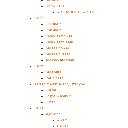
SMART
MINAUTO
ABS-MUOVI TARVIKE
Lasit
Tuulilasit
Takalasit
Oven lasit oikea
Oven lasit vasen
Sivulasit oikea
Sivulasit vasen
Ikkunan tiivisteet
Peilit
Sivupeilit
Peilin osat
Tarrat, merkit, logot, listat yms.
Tarrat
Logot & merkit
Listat
Valot
Ajovalot
Aixam
Bellier