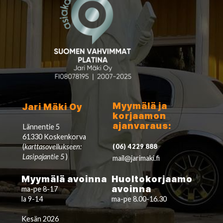
Myymälä ja
Jari Mäki Oy
korjaamon
ajanvaraus:
Lännentie 5
61330 Koskenkorva
(
karttasovellukseen:
(06) 4229 888
Lasipajantie 5
)
mail@jarimaki.fi
Myymälä avoinna
Huoltokorjaamo
avoinna
ma-pe 8-17
la 9-14
ma-pe 8.00-16.30
Kesän 2026