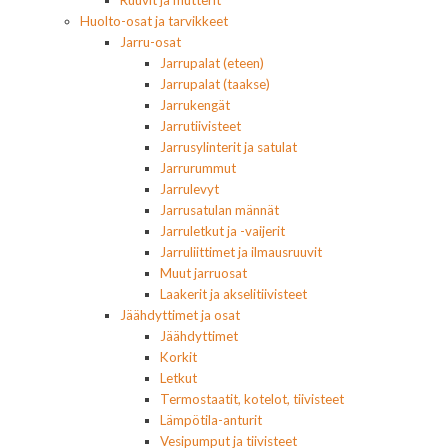
Ruuvit ja mutterit
Huolto-osat ja tarvikkeet
Jarru-osat
Jarrupalat (eteen)
Jarrupalat (taakse)
Jarrukengät
Jarrutiivisteet
Jarrusylinterit ja satulat
Jarrurummut
Jarrulevyt
Jarrusatulan männät
Jarruletkut ja -vaijerit
Jarruliittimet ja ilmausruuvit
Muut jarruosat
Laakerit ja akselitiivisteet
Jäähdyttimet ja osat
Jäähdyttimet
Korkit
Letkut
Termostaatit, kotelot, tiivisteet
Lämpötila-anturit
Vesipumput ja tiivisteet