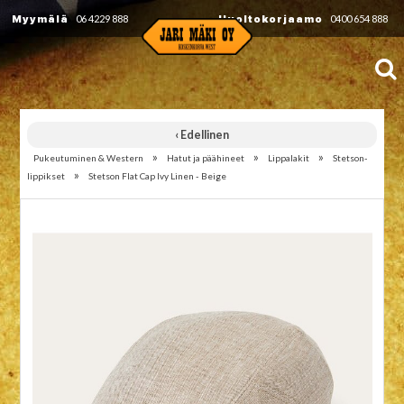
Myymälä
06 4229 888
Huoltokorjaamo
0400 654 888
‹ Edellinen
»
»
»
Pukeutuminen & Western
Hatut ja päähineet
Lippalakit
Stetson-
»
lippikset
Stetson Flat Cap Ivy Linen - Beige