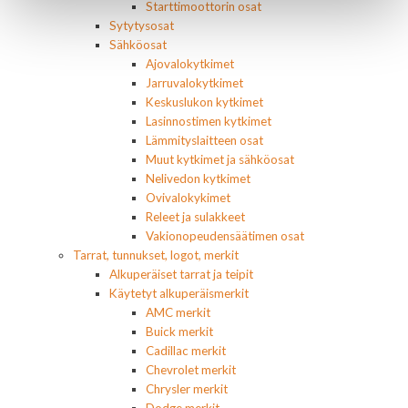
Starttimoottorin osat
Sytytysosat
Sähköosat
Ajovalokytkimet
Jarruvalokytkimet
Keskuslukon kytkimet
Lasinnostimen kytkimet
Lämmityslaitteen osat
Muut kytkimet ja sähköosat
Nelivedon kytkimet
Ovivalokykimet
Releet ja sulakkeet
Vakionopeudensäätimen osat
Tarrat, tunnukset, logot, merkit
Alkuperäiset tarrat ja teipit
Käytetyt alkuperäismerkit
AMC merkit
Buick merkit
Cadillac merkit
Chevrolet merkit
Chrysler merkit