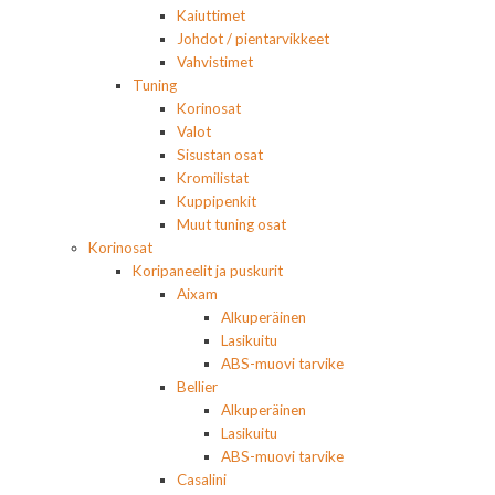
Kaiuttimet
Johdot / pientarvikkeet
Vahvistimet
Tuning
Korinosat
Valot
Sisustan osat
Kromilistat
Kuppipenkit
Muut tuning osat
Korinosat
Koripaneelit ja puskurit
Aixam
Alkuperäinen
Lasikuitu
ABS-muovi tarvike
Bellier
Alkuperäinen
Lasikuitu
ABS-muovi tarvike
Casalini