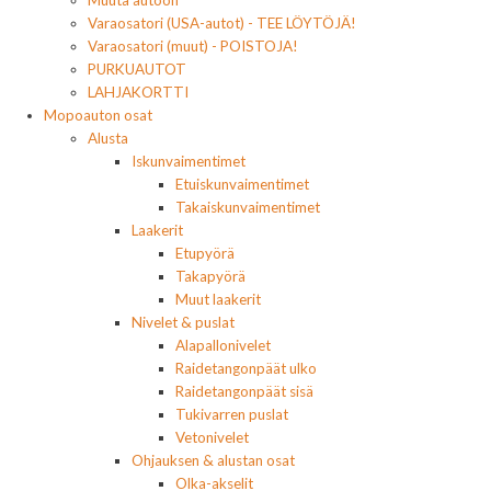
Muuta autoon
Varaosatori (USA-autot) - TEE LÖYTÖJÄ!
Varaosatori (muut) - POISTOJA!
PURKUAUTOT
LAHJAKORTTI
Mopoauton osat
Alusta
Iskunvaimentimet
Etuiskunvaimentimet
Takaiskunvaimentimet
Laakerit
Etupyörä
Takapyörä
Muut laakerit
Nivelet & puslat
Alapallonivelet
Raidetangonpäät ulko
Raidetangonpäät sisä
Tukivarren puslat
Vetonivelet
Ohjauksen & alustan osat
Olka-akselit