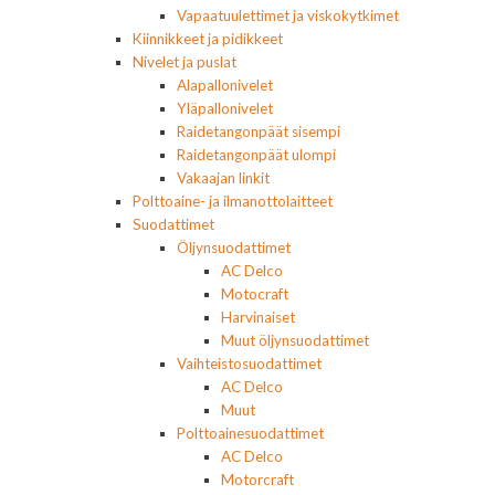
Vapaatuulettimet ja viskokytkimet
Kiinnikkeet ja pidikkeet
Nivelet ja puslat
Alapallonivelet
Yläpallonivelet
Raidetangonpäät sisempi
Raidetangonpäät ulompi
Vakaajan linkit
Polttoaine- ja ilmanottolaitteet
Suodattimet
Öljynsuodattimet
AC Delco
Motocraft
Harvinaiset
Muut öljynsuodattimet
Vaihteistosuodattimet
AC Delco
Muut
Polttoainesuodattimet
AC Delco
Motorcraft