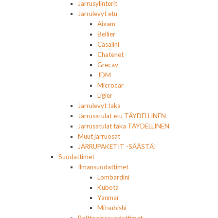
Jarrusylinterit
Jarrulevyt etu
Aixam
Bellier
Casalini
Chatenet
Grecav
JDM
Microcar
Ligier
Jarrulevyt taka
Jarrusatulat etu TÄYDELLINEN
Jarrusatulat taka TÄYDELLINEN
Muut jarruosat
JARRUPAKETIT -SÄÄSTÄ!
Suodattimet
Ilmansuodattimet
Lombardini
Kubota
Yanmar
Mitsubishi