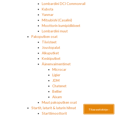
Lombardini DCI Commonrail
Kubota
Yanmar
Mitsubishi (Casalini)
Moottorin kumipidikkeet
Lombardini muut
Pakoputken osat
Tiivisteet
Joustopalat
Alkuputket
Keskiputket
Äänenvaimentimet
Microcar
Ligier
JDM
Chatenet
Bellier
Aixam
Muut pakoputken osat
Startit, laturit & laturin hihnat
Tilaa uutiskirje ›
Starttimoottorit