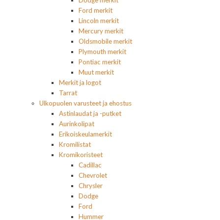
Dodge merkit
Ford merkit
Lincoln merkit
Mercury merkit
Oldsmobile merkit
Plymouth merkit
Pontiac merkit
Muut merkit
Merkit ja logot
Tarrat
Ulkopuolen varusteet ja ehostus
Astinlaudat ja -putket
Aurinkolipat
Erikoiskeulamerkit
Kromilistat
Kromikoristeet
Cadillac
Chevrolet
Chrysler
Dodge
Ford
Hummer