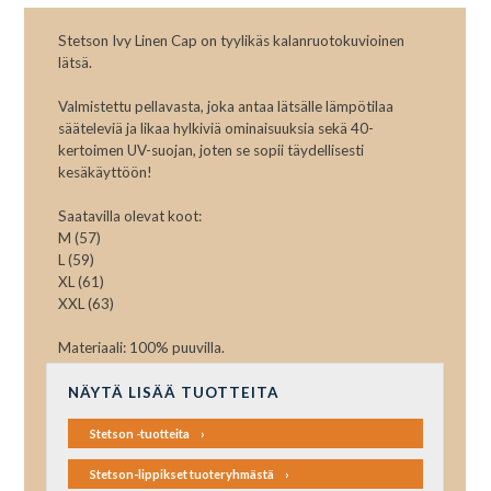
Stetson Ivy Linen Cap on tyylikäs kalanruotokuvioinen
lätsä.
Valmistettu pellavasta, joka antaa lätsälle lämpötilaa
sääteleviä ja likaa hylkiviä ominaisuuksia sekä 40-
kertoimen UV-suojan, joten se sopii täydellisesti
kesäkäyttöön!
Saatavilla olevat koot:
M (57)
L (59)
XL (61)
XXL (63)
Materiaali: 100% puuvilla.
NÄYTÄ LISÄÄ TUOTTEITA
Stetson -tuotteita
Stetson-lippikset tuoteryhmästä