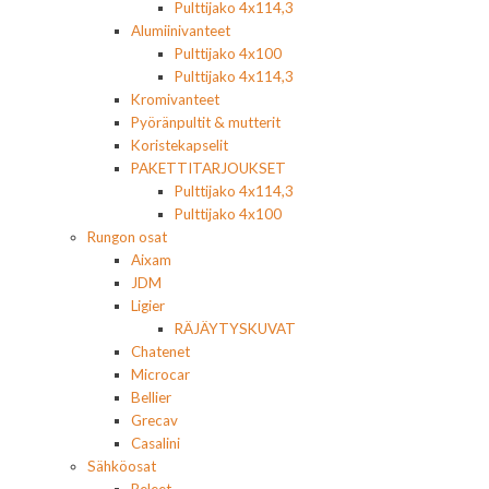
Pulttijako 4x114,3
Alumiinivanteet
Pulttijako 4x100
Pulttijako 4x114,3
Kromivanteet
Pyöränpultit & mutterit
Koristekapselit
PAKETTITARJOUKSET
Pulttijako 4x114,3
Pulttijako 4x100
Rungon osat
Aixam
JDM
Ligier
RÄJÄYTYSKUVAT
Chatenet
Microcar
Bellier
Grecav
Casalini
Sähköosat