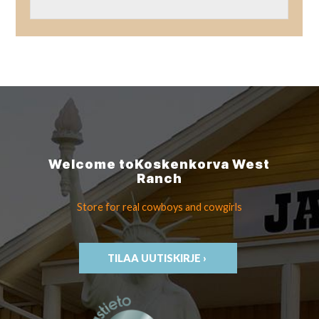
Welcome to
Koskenkorva
West
Ranch
Store for real cowboys
and cowgirls
TILAA UUTISKIRJE ›