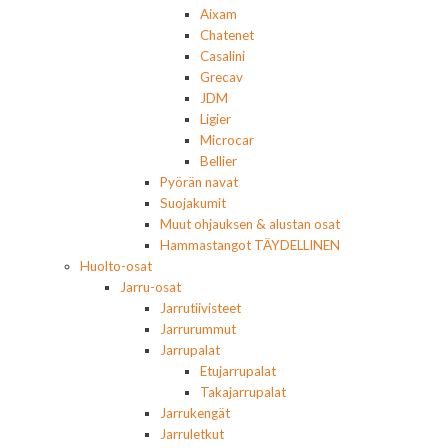
Aixam
Chatenet
Casalini
Grecav
JDM
Ligier
Microcar
Bellier
Pyörän navat
Suojakumit
Muut ohjauksen & alustan osat
Hammastangot TÄYDELLINEN
Huolto-osat
Jarru-osat
Jarrutiivisteet
Jarrurummut
Jarrupalat
Etujarrupalat
Takajarrupalat
Jarrukengät
Jarruletkut