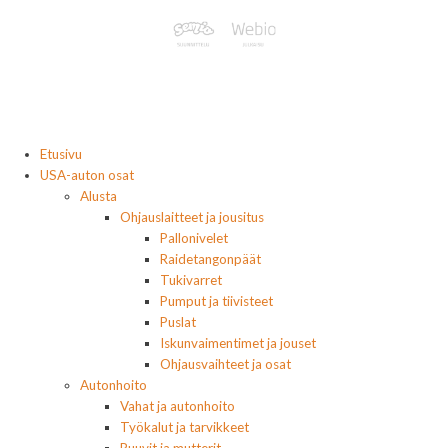
Etusivu
USA-auton osat
Alusta
Ohjauslaitteet ja jousitus
Pallonivelet
Raidetangonpäät
Tukivarret
Pumput ja tiivisteet
Puslat
Iskunvaimentimet ja jouset
Ohjausvaihteet ja osat
Autonhoito
Vahat ja autonhoito
Työkalut ja tarvikkeet