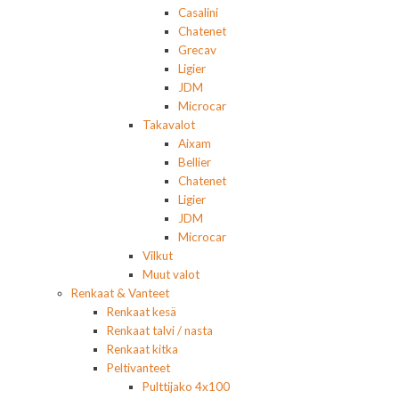
Casalini
Chatenet
Grecav
Ligier
JDM
Microcar
Takavalot
Aixam
Bellier
Chatenet
Ligier
JDM
Microcar
Vilkut
Muut valot
Renkaat & Vanteet
Renkaat kesä
Renkaat talvi / nasta
Renkaat kitka
Peltivanteet
Pulttijako 4x100