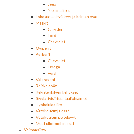
Jeep
Yleismalliset
Lokasuojanlevikkeet ja helman osat
Maskit
Chrysler
Ford
Chevrolet
Ovipeilit
Puskurit
Chevrolet
Dodge
Ford
Valoraudat
Roiskeläpät
Rekisterikilven kehykset
Sivulasivisiirit ja tuuliohjaimet
Työkalulaatikot
Vetokoukut ja osat
Vetokoukun peitelevyt
Muut ulkopuolen osat
Voimansiirto