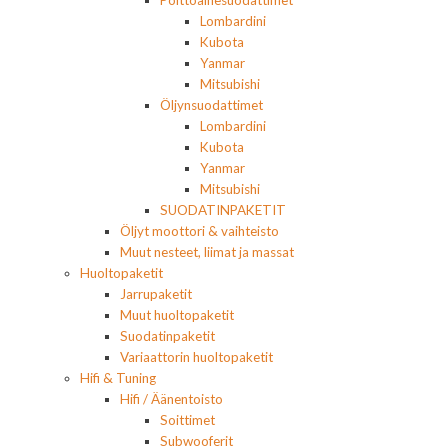
Polttoainesuodattimet
Lombardini
Kubota
Yanmar
Mitsubishi
Öljynsuodattimet
Lombardini
Kubota
Yanmar
Mitsubishi
SUODATINPAKETIT
Öljyt moottori & vaihteisto
Muut nesteet, liimat ja massat
Huoltopaketit
Jarrupaketit
Muut huoltopaketit
Suodatinpaketit
Variaattorin huoltopaketit
Hifi & Tuning
Hifi / Äänentoisto
Soittimet
Subwooferit