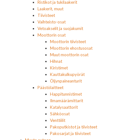
Ristikot ja tukilaakerit
Laakerit, muut
Tiivisteet
Vaihteisto-osat
Vetoakselit ja suojakumit
Moottorin osat
Moottorin tiivisteet
Moottorin ehostusosat
Muut moottorin osat
Hihnat
Kiristimet
Kauttakulkupyörät
Öljynpaineanturit
Päästölaitteet
Happitunnistimet
Ilmamäärämittarit
Katalysaattorit
Sähköosat
Venttiilit
Pakoputkistot ja tiivisteet
Pakosarjat ja tiivisteet