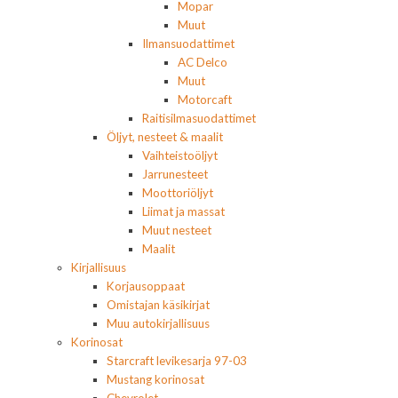
Mopar
Muut
Ilmansuodattimet
AC Delco
Muut
Motorcaft
Raitisilmasuodattimet
Öljyt, nesteet & maalit
Vaihteistoöljyt
Jarrunesteet
Moottoriöljyt
Liimat ja massat
Muut nesteet
Maalit
Kirjallisuus
Korjausoppaat
Omistajan käsikirjat
Muu autokirjallisuus
Korinosat
Starcraft levikesarja 97-03
Mustang korinosat