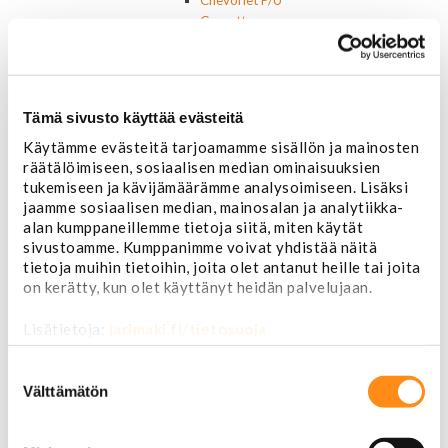
Chevorlet P/U
Corvette
Chevrolet muut
Chrysler
Dodge
Ford P/U
Tämä sivusto käyttää evästeitä
Ford muut
Käytämme evästeitä tarjoamamme sisällön ja mainosten
Lincoln
räätälöimiseen, sosiaalisen median ominaisuuksien
Hummer
tukemiseen ja kävijämäärämme analysoimiseen. Lisäksi
Jeep
jaamme sosiaalisen median, mainosalan ja analytiikka-
Takavalot
alan kumppaneillemme tietoja siitä, miten käytät
Cadillac
sivustoamme. Kumppanimme voivat yhdistää näitä
Chevrolet
tietoja muihin tietoihin, joita olet antanut heille tai joita
Corvette
on kerätty, kun olet käyttänyt heidän palvelujaan.
Chrysler
Dodge
Lisätietoja:
jarimaki.fi/tietosuoja
Ford P/U
Ford muut
Suostumuksen
Hummer
valinta
Välttämätön
Jeep
Lincoln
Muut