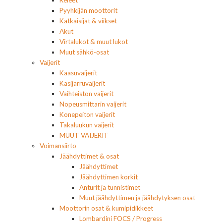
Releet
Pyyhkijän moottorit
Katkaisijat & viikset
Akut
Virtalukot & muut lukot
Muut sähkö-osat
Vaijerit
Kaasuvaijerit
Käsijarruvaijerit
Vaihteiston vaijerit
Nopeusmittarin vaijerit
Konepeiton vaijerit
Takaluukun vaijerit
MUUT VAIJERIT
Voimansiirto
Jäähdyttimet & osat
Jäähdyttimet
Jäähdyttimen korkit
Anturit ja tunnistimet
Muut jäähdyttimen ja jäähdytyksen osat
Moottorin osat & kumipidikkeet
Lombardini FOCS / Progress