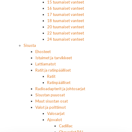
15 tuumaiset vanteet
16 tuumaiset vanteet
17 tuumaiset vanteet
18 tuumaiset vanteet
20 tuumaiset vanteet
22 tuumaiset vanteet
24 tuumaiset vanteet
Sisusta
Ehosteet
Istuimet ja tarvikkeet
Lattiamatot
Ratit ja ratinpäälliset
Ratit
Ratinpäälliset
Radioadapterit ja johtosarjat
Sisustan puuosat
Muut sisustan osat
Valot ja polttimot
Valosarjat
Ajovalot
Cadillac