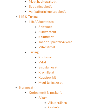
Muut huoltopaketit
Suodatinpaketit
Variaattorin huoltopaketit
Hifi & Tuning
Hifi / Äänentoisto
Soittimet
Subwooferit
Kaiuttimet
Johdot / pientarvikkeet
Vahvistimet
Tuning
Korinosat
Valot
Sisustan osat
Kromilistat
Kuppipenkit
Muut tuning osat
Korinosat
Koripaneelit ja puskurit
Aixam
Alkuperäinen
Lasikuitu