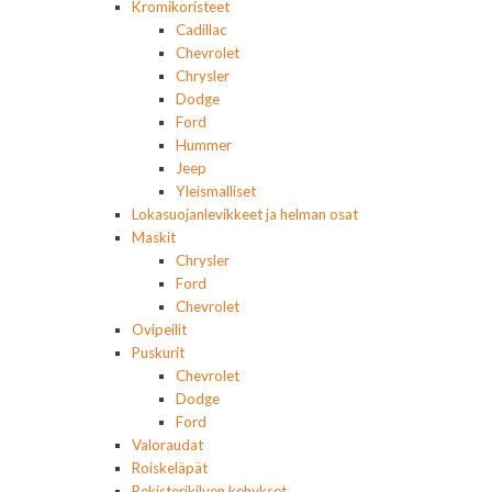
Kromikoristeet
Cadillac
Chevrolet
Chrysler
Dodge
Ford
Hummer
Jeep
Yleismalliset
Lokasuojanlevikkeet ja helman osat
Maskit
Chrysler
Ford
Chevrolet
Ovipeilit
Puskurit
Chevrolet
Dodge
Ford
Valoraudat
Roiskeläpät
Rekisterikilven kehykset