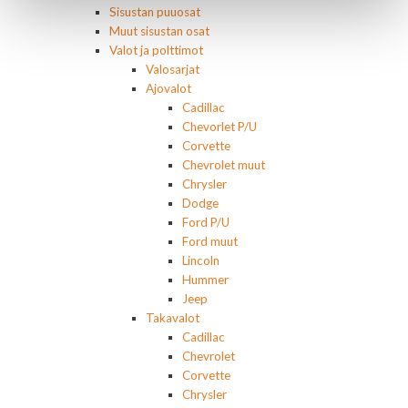
Sisustan puuosat
Muut sisustan osat
Valot ja polttimot
Valosarjat
Ajovalot
Cadillac
Chevorlet P/U
Corvette
Chevrolet muut
Chrysler
Dodge
Ford P/U
Ford muut
Lincoln
Hummer
Jeep
Takavalot
Cadillac
Chevrolet
Corvette
Chrysler