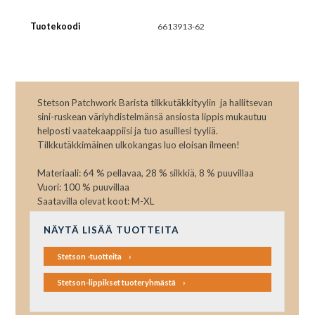
Tuotekoodi
6613913-62
Stetson Patchwork Barista tilkkutäkkityylin ja hallitsevan
sini-ruskean väriyhdistelmänsä ansiosta lippis mukautuu
helposti vaatekaappiisi ja tuo asuillesi tyyliä.
Tilkkutäkkimäinen ulkokangas luo eloisan ilmeen!
Materiaali: 64 % pellavaa, 28 % silkkiä, 8 % puuvillaa
Vuori: 100 % puuvillaa
Saatavilla olevat koot: M-XL
NÄYTÄ LISÄÄ TUOTTEITA
Stetson -tuotteita
Stetson-lippikset tuoteryhmästä