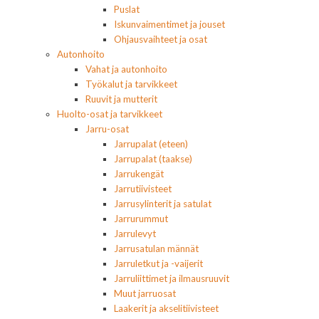
Puslat
Iskunvaimentimet ja jouset
Ohjausvaihteet ja osat
Autonhoito
Vahat ja autonhoito
Työkalut ja tarvikkeet
Ruuvit ja mutterit
Huolto-osat ja tarvikkeet
Jarru-osat
Jarrupalat (eteen)
Jarrupalat (taakse)
Jarrukengät
Jarrutiivisteet
Jarrusylinterit ja satulat
Jarrurummut
Jarrulevyt
Jarrusatulan männät
Jarruletkut ja -vaijerit
Jarruliittimet ja ilmausruuvit
Muut jarruosat
Laakerit ja akselitiivisteet