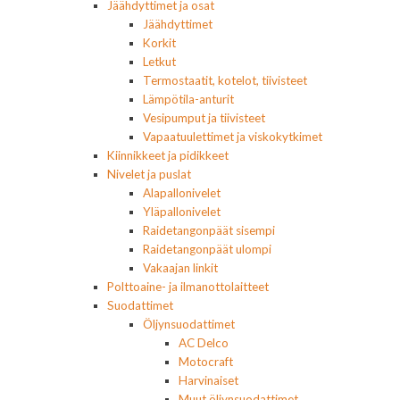
Jäähdyttimet ja osat
Jäähdyttimet
Korkit
Letkut
Termostaatit, kotelot, tiivisteet
Lämpötila-anturit
Vesipumput ja tiivisteet
Vapaatuulettimet ja viskokytkimet
Kiinnikkeet ja pidikkeet
Nivelet ja puslat
Alapallonivelet
Yläpallonivelet
Raidetangonpäät sisempi
Raidetangonpäät ulompi
Vakaajan linkit
Polttoaine- ja ilmanottolaitteet
Suodattimet
Öljynsuodattimet
AC Delco
Motocraft
Harvinaiset
Muut öljynsuodattimet