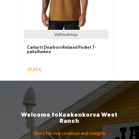
Vaihtoehtoja
Carhartt Dearborn Relaxed Pocket T-
paita Ruskea
35,00 €
Welcome to
Koskenkorva
West
Ranch
Store for real cowboys
and cowgirls