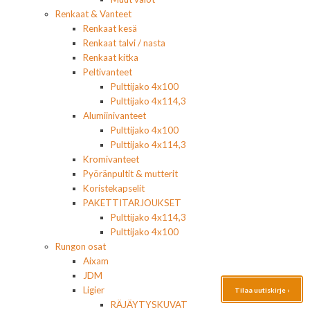
Renkaat & Vanteet
Renkaat kesä
Renkaat talvi / nasta
Renkaat kitka
Peltivanteet
Pulttijako 4x100
Pulttijako 4x114,3
Alumiinivanteet
Pulttijako 4x100
Pulttijako 4x114,3
Kromivanteet
Pyöränpultit & mutterit
Koristekapselit
PAKETTITARJOUKSET
Pulttijako 4x114,3
Pulttijako 4x100
Rungon osat
Aixam
JDM
Ligier
Tilaa uutiskirje ›
RÄJÄYTYSKUVAT