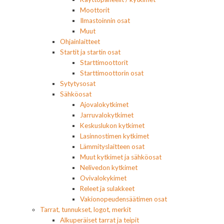
Moottorit
Ilmastoinnin osat
Muut
Ohjainlaitteet
Startit ja startin osat
Starttimoottorit
Starttimoottorin osat
Sytytysosat
Sähköosat
Ajovalokytkimet
Jarruvalokytkimet
Keskuslukon kytkimet
Lasinnostimen kytkimet
Lämmityslaitteen osat
Muut kytkimet ja sähköosat
Nelivedon kytkimet
Ovivalokykimet
Releet ja sulakkeet
Vakionopeudensäätimen osat
Tarrat, tunnukset, logot, merkit
Alkuperäiset tarrat ja teipit