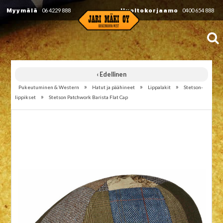
Myymälä
06 4229 888
Huoltokorjaamo
0400 654 888
‹ Edellinen
»
»
»
Pukeutuminen & Western
Hatut ja päähineet
Lippalakit
Stetson-
»
lippikset
Stetson Patchwork Barista Flat Cap