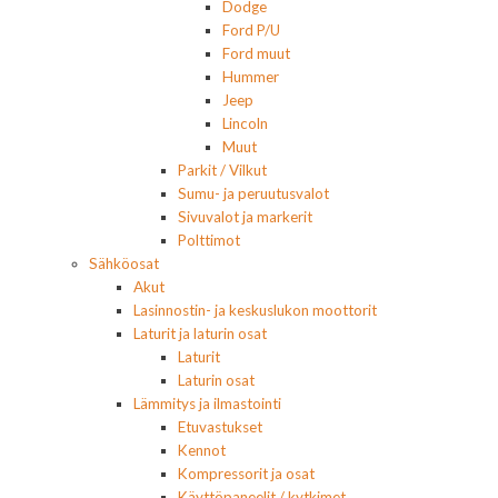
Dodge
Ford P/U
Ford muut
Hummer
Jeep
Lincoln
Muut
Parkit / Vilkut
Sumu- ja peruutusvalot
Sivuvalot ja markerit
Polttimot
Sähköosat
Akut
Lasinnostin- ja keskuslukon moottorit
Laturit ja laturin osat
Laturit
Laturin osat
Lämmitys ja ilmastointi
Etuvastukset
Kennot
Kompressorit ja osat
Käyttöpaneelit / kytkimet