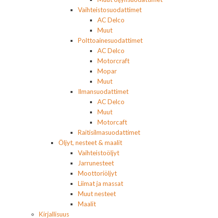
Vaihteistosuodattimet
AC Delco
Muut
Polttoainesuodattimet
AC Delco
Motorcraft
Mopar
Muut
Ilmansuodattimet
AC Delco
Muut
Motorcaft
Raitisilmasuodattimet
Öljyt, nesteet & maalit
Vaihteistoöljyt
Jarrunesteet
Moottoriöljyt
Liimat ja massat
Muut nesteet
Maalit
Kirjallisuus