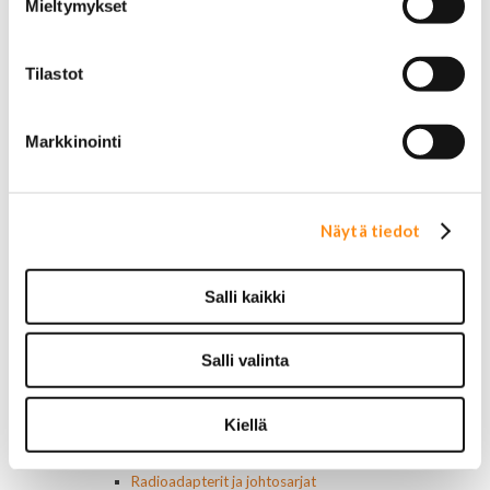
Mieltymykset
Renkaat 22"
Renkaat 24"
Vanteet ja tarvikkeet
Tilastot
Pölykapselit, keskiöt, spinnerit
Vannetarvikkeet
14 tuumaiset vanteet
Markkinointi
15 tuumaiset vanteet
16 tuumaiset vanteet
17 tuumaiset vanteet
18 tuumaiset vanteet
Näytä tiedot
20 tuumaiset vanteet
22 tuumaiset vanteet
Salli kaikki
24 tuumaiset vanteet
Sisusta
Ehosteet
Salli valinta
Istuimet ja tarvikkeet
Lattiamatot
Ratit ja ratinpäälliset
Kiellä
Ratit
Ratinpäälliset
Radioadapterit ja johtosarjat