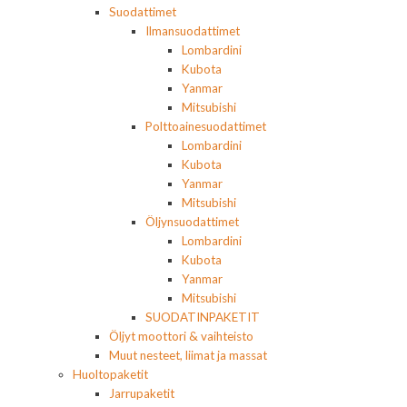
Suodattimet
Ilmansuodattimet
Lombardini
Kubota
Yanmar
Mitsubishi
Polttoainesuodattimet
Lombardini
Kubota
Yanmar
Mitsubishi
Öljynsuodattimet
Lombardini
Kubota
Yanmar
Mitsubishi
SUODATINPAKETIT
Öljyt moottori & vaihteisto
Muut nesteet, liimat ja massat
Huoltopaketit
Jarrupaketit