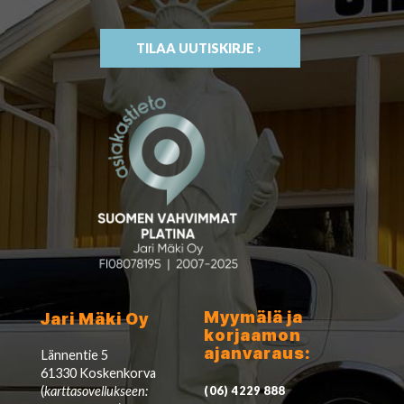
TILAA UUTISKIRJE ›
Myymälä ja
Jari Mäki Oy
korjaamon
ajanvaraus:
Lännentie 5
61330 Koskenkorva
(
karttasovellukseen:
(06) 4229 888