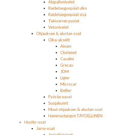
Alapallonivelet
Raidetangonpäät ulko
Raidetangonpäät sisä
Tukivarren puslat
Vetonivelet
Ohjauksen & alustan osat
Olka-akselit
Aixam
Chatenet
Casalini
Grecav
JDM
Ligier
Microcar
Bellier
Pyörän navat
Suojakumit
Muut ohjauksen & alustan osat
Hammastangot TÄYDELLINEN
Huolto-osat
Jarru-osat
Jarrutiivisteet