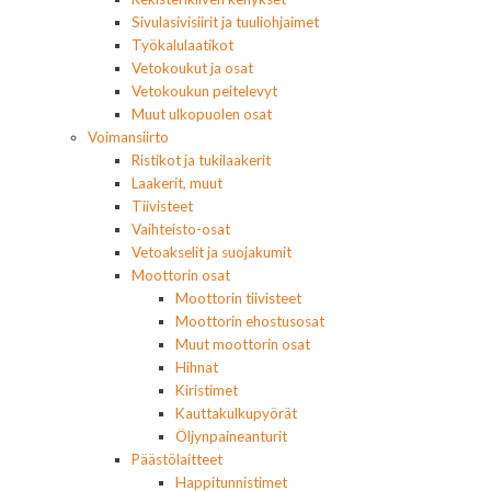
Sivulasivisiirit ja tuuliohjaimet
Työkalulaatikot
Vetokoukut ja osat
Vetokoukun peitelevyt
Muut ulkopuolen osat
Voimansiirto
Ristikot ja tukilaakerit
Laakerit, muut
Tiivisteet
Vaihteisto-osat
Vetoakselit ja suojakumit
Moottorin osat
Moottorin tiivisteet
Moottorin ehostusosat
Muut moottorin osat
Hihnat
Kiristimet
Kauttakulkupyörät
Öljynpaineanturit
Päästölaitteet
Happitunnistimet