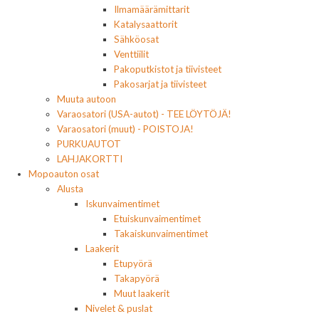
Ilmamäärämittarit
Katalysaattorit
Sähköosat
Venttiilit
Pakoputkistot ja tiivisteet
Pakosarjat ja tiivisteet
Muuta autoon
Varaosatori (USA-autot) - TEE LÖYTÖJÄ!
Varaosatori (muut) - POISTOJA!
PURKUAUTOT
LAHJAKORTTI
Mopoauton osat
Alusta
Iskunvaimentimet
Etuiskunvaimentimet
Takaiskunvaimentimet
Laakerit
Etupyörä
Takapyörä
Muut laakerit
Nivelet & puslat