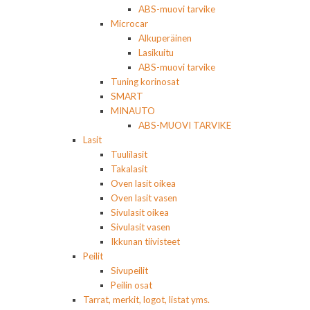
ABS-muovi tarvike
Microcar
Alkuperäinen
Lasikuitu
ABS-muovi tarvike
Tuning korinosat
SMART
MINAUTO
ABS-MUOVI TARVIKE
Lasit
Tuulilasit
Takalasit
Oven lasit oikea
Oven lasit vasen
Sivulasit oikea
Sivulasit vasen
Ikkunan tiivisteet
Peilit
Sivupeilit
Peilin osat
Tarrat, merkit, logot, listat yms.