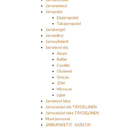
Jarrurummut
Jarrupalat
Etujarrupalat
Takajarrupalat
Jarrukengät
Jarruletkut
Jarrusylinterit
Jarrulevyt etu
Aixam
Bellier
Casalini
Chatenet
Grecav
JDM
Microcar
Ligier
Jarrulevyt taka
Jarrusatulat etu TÄYDELLINEN
Jarrusatulat taka TÄYDELLINEN
Muut jarruosat
JARRUPAKETIT -SÄÄSTÄ!