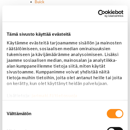
Buick
Jeep
Lasit, ikkunatarvikkeet
Sivulasit/takalasit
Tuulilasit
Tuulilasin pyyhkijän osat
Tämä sivusto käyttää evästeitä
Pyyhkijänsulat
Käytämme evästeitä tarjoamamme sisällön ja mainosten
Sivulasivisiirit ja tuuliohjaimet
räätälöimiseen, sosiaalisen median ominaisuuksien
Lavatarvikkeet PickUp:eihin
tukemiseen ja kävijämäärämme analysoimiseen. Lisäksi
Lavatarvikkeet
jaamme sosiaalisen median, mainosalan ja analytiikka-
Lavakatteet Pick Up:eihin
alan kumppaneillemme tietoja siitä, miten käytät
Renkaat ja vanteet
sivustoamme. Kumppanimme voivat yhdistää näitä
Renkaat ja tarvikkeet
tietoja muihin tietoihin, joita olet antanut heille tai joita
Varapyörätelineet
on kerätty, kun olet käyttänyt heidän palvelujaan.
Venttiilinhatut
Renkaat 14"
Lisätietoja:
jarimaki.fi/tietosuoja
Renkaat 15"
Renkaat 16"
Suostumuksen
Renkaat 16,5"
valinta
Välttämätön
Renkaat 17"
Renkaat 18"
Renkaat 20"