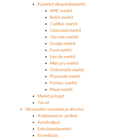
Käytetyt alkuperäismerkit
AMC merkit
Buick merkit
Cadillac merkit
Chevrolet merkit
Chrysler merkit
Dodge merkit
Ford merkit
Lincoln merkit
Mercury merkit
Oldsmobile merkit
Plymouth merkit
Pontiac merkit
Muut merkit
Merkit ja logot
Tarrat
Ulkopuolen varusteet ja ehostus
Astinlaudat ja -putket
Aurinkolipat
Erikoiskeulamerkit
Kromilistat