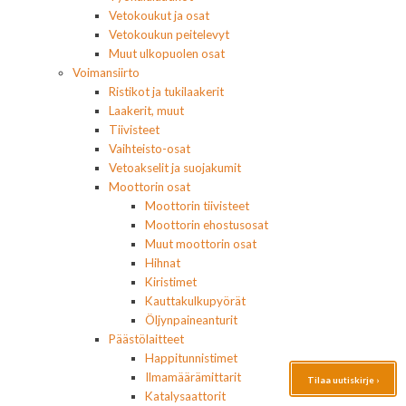
Vetokoukut ja osat
Vetokoukun peitelevyt
Muut ulkopuolen osat
Voimansiirto
Ristikot ja tukilaakerit
Laakerit, muut
Tiivisteet
Vaihteisto-osat
Vetoakselit ja suojakumit
Moottorin osat
Moottorin tiivisteet
Moottorin ehostusosat
Muut moottorin osat
Hihnat
Kiristimet
Kauttakulkupyörät
Öljynpaineanturit
Päästölaitteet
Happitunnistimet
Ilmamäärämittarit
Tilaa uutiskirje ›
Katalysaattorit