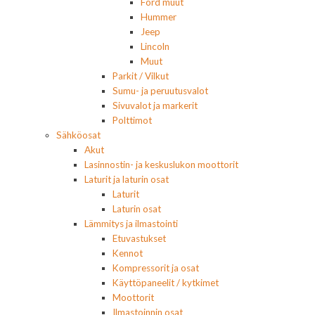
Ford muut
Hummer
Jeep
Lincoln
Muut
Parkit / Vilkut
Sumu- ja peruutusvalot
Sivuvalot ja markerit
Polttimot
Sähköosat
Akut
Lasinnostin- ja keskuslukon moottorit
Laturit ja laturin osat
Laturit
Laturin osat
Lämmitys ja ilmastointi
Etuvastukset
Kennot
Kompressorit ja osat
Käyttöpaneelit / kytkimet
Moottorit
Ilmastoinnin osat