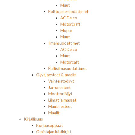
Muut
Polttoainesuodattimet
AC Delco
Motorcraft
Mopar
Muut
Ilmansuodattimet
AC Delco
Muut
Motorcaft
Raitisilmasuodattimet
Öljyt, nesteet & maalit
Vaihteistoöljyt
Jarrunesteet
Moottoriöljyt
Liimat ja massat
Muut nesteet
Maalit
Kirjallisuus
Korjausoppaat
Omistajan käsikirjat