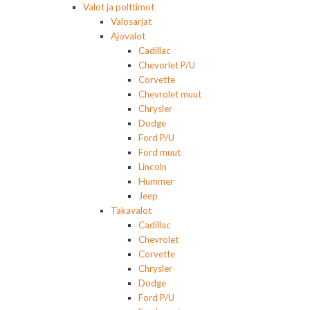
Valot ja polttimot
Valosarjat
Ajovalot
Cadillac
Chevorlet P/U
Corvette
Chevrolet muut
Chrysler
Dodge
Ford P/U
Ford muut
Lincoln
Hummer
Jeep
Takavalot
Cadillac
Chevrolet
Corvette
Chrysler
Dodge
Ford P/U