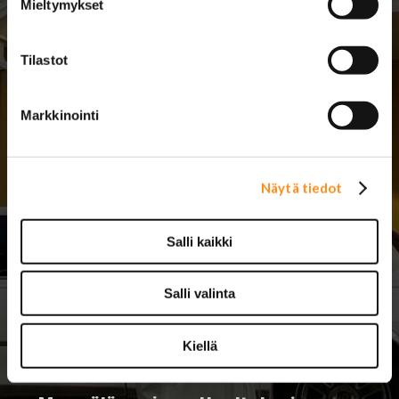
Mieltymykset
TILAA UUTISKIRJE ›
Tilastot
Markkinointi
Näytä tiedot
Salli kaikki
Myymälä ja
Jari Mäki Oy
korjaamon
Salli valinta
ajanvaraus:
Lännentie 5
61330 Koskenkorva
Kiellä
(
karttasovellukseen:
(06) 4229 888
Lasipajantie 5
)
mail@jarimaki.fi