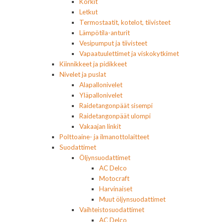
Korkit
Letkut
Termostaatit, kotelot, tiivisteet
Lämpötila-anturit
Vesipumput ja tiivisteet
Vapaatuulettimet ja viskokytkimet
Kiinnikkeet ja pidikkeet
Nivelet ja puslat
Alapallonivelet
Yläpallonivelet
Raidetangonpäät sisempi
Raidetangonpäät ulompi
Vakaajan linkit
Polttoaine- ja ilmanottolaitteet
Suodattimet
Öljynsuodattimet
AC Delco
Motocraft
Harvinaiset
Muut öljynsuodattimet
Vaihteistosuodattimet
AC Delco