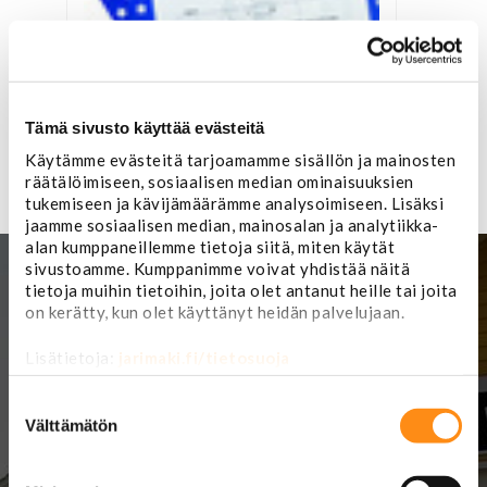
Vaihtoehtoja
Tämä sivusto käyttää evästeitä
Lahjakortti
Käytämme evästeitä tarjoamamme sisällön ja mainosten
räätälöimiseen, sosiaalisen median ominaisuuksien
ALK.
10,00 €
tukemiseen ja kävijämäärämme analysoimiseen. Lisäksi
jaamme sosiaalisen median, mainosalan ja analytiikka-
alan kumppaneillemme tietoja siitä, miten käytät
sivustoamme. Kumppanimme voivat yhdistää näitä
tietoja muihin tietoihin, joita olet antanut heille tai joita
on kerätty, kun olet käyttänyt heidän palvelujaan.
Welcome to
Koskenkorva
West
Lisätietoja:
jarimaki.fi/tietosuoja
Ranch
Suostumuksen
Store for real cowboys
and cowgirls
valinta
Välttämätön