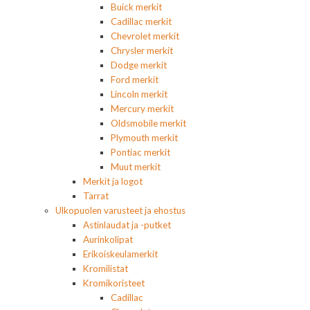
Buick merkit
Cadillac merkit
Chevrolet merkit
Chrysler merkit
Dodge merkit
Ford merkit
Lincoln merkit
Mercury merkit
Oldsmobile merkit
Plymouth merkit
Pontiac merkit
Muut merkit
Merkit ja logot
Tarrat
Ulkopuolen varusteet ja ehostus
Astinlaudat ja -putket
Aurinkolipat
Erikoiskeulamerkit
Kromilistat
Kromikoristeet
Cadillac