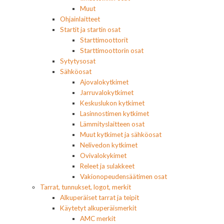
Muut
Ohjainlaitteet
Startit ja startin osat
Starttimoottorit
Starttimoottorin osat
Sytytysosat
Sähköosat
Ajovalokytkimet
Jarruvalokytkimet
Keskuslukon kytkimet
Lasinnostimen kytkimet
Lämmityslaitteen osat
Muut kytkimet ja sähköosat
Nelivedon kytkimet
Ovivalokykimet
Releet ja sulakkeet
Vakionopeudensäätimen osat
Tarrat, tunnukset, logot, merkit
Alkuperäiset tarrat ja teipit
Käytetyt alkuperäismerkit
AMC merkit