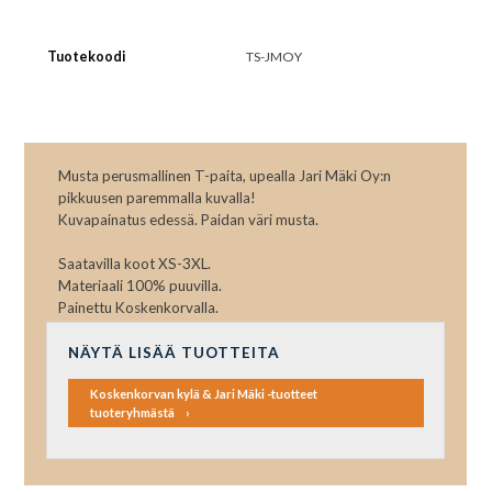
Tuotekoodi
TS-JMOY
Musta perusmallinen T-paita, upealla Jari Mäki Oy:n
pikkuusen paremmalla kuvalla!
Kuvapainatus edessä. Paidan väri musta.
Saatavilla koot XS-3XL.
Materiaali 100% puuvilla.
Painettu Koskenkorvalla.
NÄYTÄ LISÄÄ TUOTTEITA
Koskenkorvan kylä & Jari Mäki -tuotteet
tuoteryhmästä