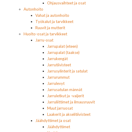
Ohjausvaihteet ja osat
Autonhoito
Vahat ja autonhoito
Työkalut ja tarvikkeet
Ruuvit ja mutterit
Huolto-osat ja tarvikkeet
Jarru-osat
Jarrupalat (eteen)
Jarrupalat (taakse)
Jarrukengät
Jarrutiivisteet
Jarrusylinterit ja satulat
Jarrurummut
Jarrulevyt
Jarrusatulan männät
Jarruletkut ja -vaijerit
Jarruliittimet ja ilmausruuvit
Muut jarruosat
Laakerit ja akselitiivisteet
Jäähdyttimet ja osat
Jäähdyttimet