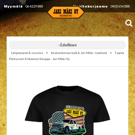
Myymälä
06 4229 888
Huoltokorjaamo
0400 654 888
‹ Edellinen
»
»
Lahjatavarat & sisustus
Koskenkorvan kylä & Jari Mäki -tuotteet
T-paita
Pikkuusen Erikoonen Kauppa - Jari Mäki Oy