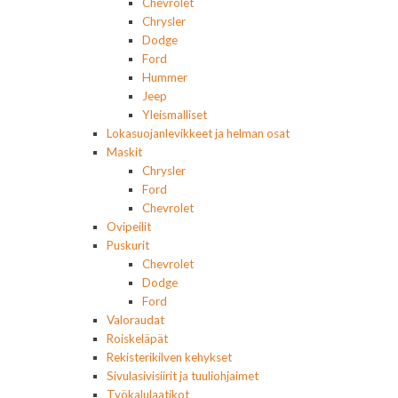
Chevrolet
Chrysler
Dodge
Ford
Hummer
Jeep
Yleismalliset
Lokasuojanlevikkeet ja helman osat
Maskit
Chrysler
Ford
Chevrolet
Ovipeilit
Puskurit
Chevrolet
Dodge
Ford
Valoraudat
Roiskeläpät
Rekisterikilven kehykset
Sivulasivisiirit ja tuuliohjaimet
Työkalulaatikot