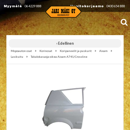
Myymälä
06 4229 888
Huoltokorjaamo
0400 654 888
‹ Edellinen
»
»
»
»
Mopoauton osat
Korinosat
Koripaneelit ja puskurit
Aixam
»
Lasikuitu
Takalokasuoja oikea Aixam A741/Crossline