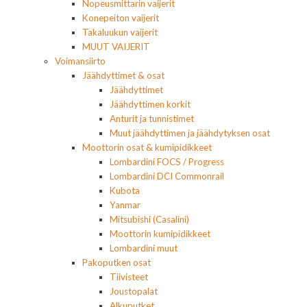
Nopeusmittarin vaijerit
Konepeiton vaijerit
Takaluukun vaijerit
MUUT VAIJERIT
Voimansiirto
Jäähdyttimet & osat
Jäähdyttimet
Jäähdyttimen korkit
Anturit ja tunnistimet
Muut jäähdyttimen ja jäähdytyksen osat
Moottorin osat & kumipidikkeet
Lombardini FOCS / Progress
Lombardini DCI Commonrail
Kubota
Yanmar
Mitsubishi (Casalini)
Moottorin kumipidikkeet
Lombardini muut
Pakoputken osat
Tiivisteet
Joustopalat
Alkuputket