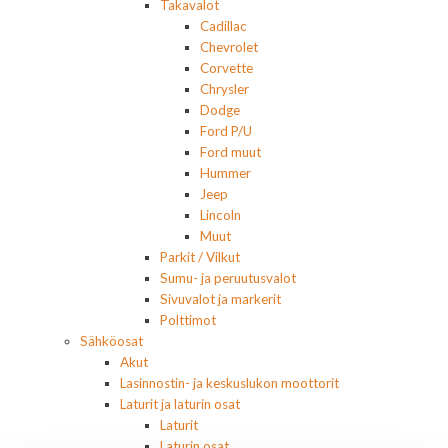
Takavalot
Cadillac
Chevrolet
Corvette
Chrysler
Dodge
Ford P/U
Ford muut
Hummer
Jeep
Lincoln
Muut
Parkit / Vilkut
Sumu- ja peruutusvalot
Sivuvalot ja markerit
Polttimot
Sähköosat
Akut
Lasinnostin- ja keskuslukon moottorit
Laturit ja laturin osat
Laturit
Laturin osat