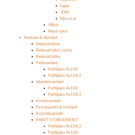
Ligier
JDM
Microcar
Vilkut
Muut valot
Renkaat & Vanteet
Renkaat kesä
Renkaat talvi / nasta
Renkaat kitka
Peltivanteet
Pulttijako 4x100
Pulttijako 4x114,3
Alumiinivanteet
Pulttijako 4x100
Pulttijako 4x114,3
Kromivanteet
Pyöränpultit & mutterit
Koristekapselit
PAKETTITARJOUKSET
Pulttijako 4x114,3
Pulttijako 4x100