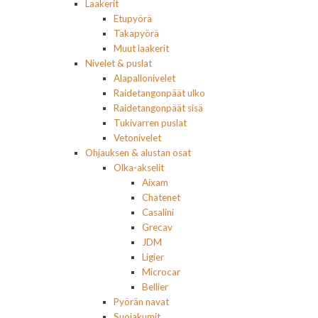
Laakerit
Etupyörä
Takapyörä
Muut laakerit
Nivelet & puslat
Alapallonivelet
Raidetangonpäät ulko
Raidetangonpäät sisä
Tukivarren puslat
Vetonivelet
Ohjauksen & alustan osat
Olka-akselit
Aixam
Chatenet
Casalini
Grecav
JDM
Ligier
Microcar
Bellier
Pyörän navat
Suojakumit