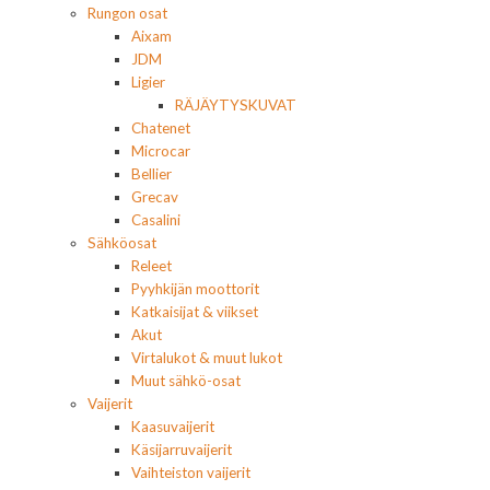
Rungon osat
Aixam
JDM
Ligier
RÄJÄYTYSKUVAT
Chatenet
Microcar
Bellier
Grecav
Casalini
Sähköosat
Releet
Pyyhkijän moottorit
Katkaisijat & viikset
Akut
Virtalukot & muut lukot
Muut sähkö-osat
Vaijerit
Kaasuvaijerit
Käsijarruvaijerit
Vaihteiston vaijerit