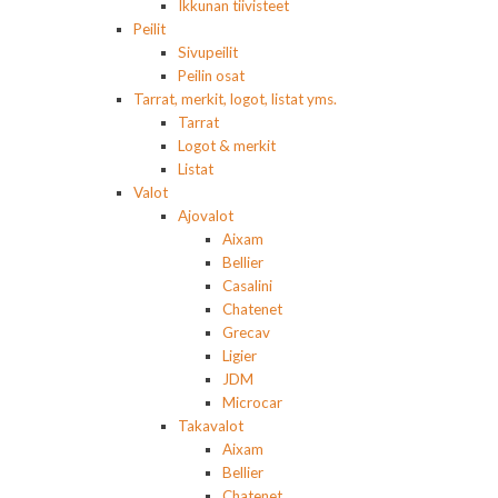
Ikkunan tiivisteet
Peilit
Sivupeilit
Peilin osat
Tarrat, merkit, logot, listat yms.
Tarrat
Logot & merkit
Listat
Valot
Ajovalot
Aixam
Bellier
Casalini
Chatenet
Grecav
Ligier
JDM
Microcar
Takavalot
Aixam
Bellier
Chatenet