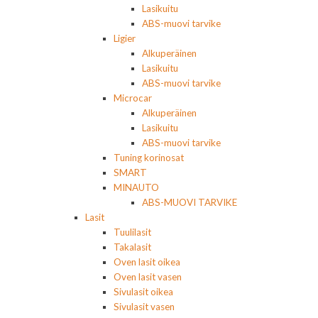
Lasikuitu
ABS-muovi tarvike
Ligier
Alkuperäinen
Lasikuitu
ABS-muovi tarvike
Microcar
Alkuperäinen
Lasikuitu
ABS-muovi tarvike
Tuning korinosat
SMART
MINAUTO
ABS-MUOVI TARVIKE
Lasit
Tuulilasit
Takalasit
Oven lasit oikea
Oven lasit vasen
Sivulasit oikea
Sivulasit vasen