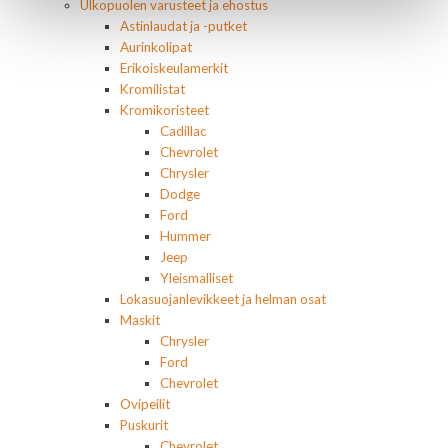
Ulkopuolen varusteet ja ehostus
Astinlaudat ja -putket
Aurinkolipat
Erikoiskeulamerkit
Kromilistat
Kromikoristeet
Cadillac
Chevrolet
Chrysler
Dodge
Ford
Hummer
Jeep
Yleismalliset
Lokasuojanlevikkeet ja helman osat
Maskit
Chrysler
Ford
Chevrolet
Ovipeilit
Puskurit
Chevrolet