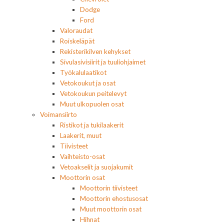
Dodge
Ford
Valoraudat
Roiskeläpät
Rekisterikilven kehykset
Sivulasivisiirit ja tuuliohjaimet
Työkalulaatikot
Vetokoukut ja osat
Vetokoukun peitelevyt
Muut ulkopuolen osat
Voimansiirto
Ristikot ja tukilaakerit
Laakerit, muut
Tiivisteet
Vaihteisto-osat
Vetoakselit ja suojakumit
Moottorin osat
Moottorin tiivisteet
Moottorin ehostusosat
Muut moottorin osat
Hihnat