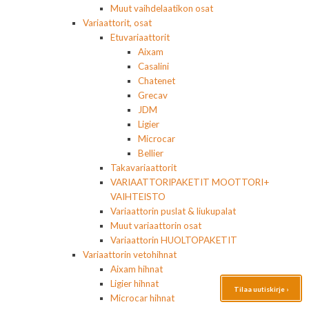
Muut vaihdelaatikon osat
Variaattorit, osat
Etuvariaattorit
Aixam
Casalini
Chatenet
Grecav
JDM
Ligier
Microcar
Bellier
Takavariaattorit
VARIAATTORIPAKETIT MOOTTORI+
VAIHTEISTO
Variaattorin puslat & liukupalat
Muut variaattorin osat
Variaattorin HUOLTOPAKETIT
Variaattorin vetohihnat
Aixam hihnat
Ligier hihnat
Tilaa uutiskirje ›
Microcar hihnat