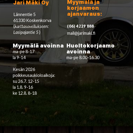
Myymälä ja
Jari Mäki Oy
korjaamon
ajanvaraus:
Lännentie 5
61330 Koskenkorva
(
karttasovellukseen:
(06) 4229 888
Lasipajantie 5
)
mail@jarimaki.fi
Myymälä avoinna
Huoltokorjaamo
avoinna
ma-pe 8-17
la 9-14
ma-pe 8.00-16.30
Kesän 2026
poikkeusaukioloaikoja:
su 26.7. 12-15
la 1.8. 9-16
ke 12.8. 8-18