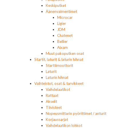
Keskiputket
Äänenvaimentimet
Microcar
Ligier
JDM
Chatenet
Bellier
Aixam
Muut pakoputken osat
Startit, laturit & laturin hihnat
Starttimoottorit
Laturit
Laturin hihnat
Vaihteistot, osat & tarvikkeet
Vaihdelaatikot
Rattaat
Akselit
Tiivisteet
Nopeusmittarin pyörittimet / anturit
Korjaussarjat
Vaihdelaatikon lohkot