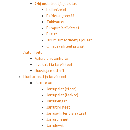
Ohjauslaitteet ja jousitus
Pallonivelet
Raidetangonpäät
Tukivarret
Pumput ja tiivisteet
Puslat
Iskunvaimentimet ja jouset
Ohjausvaihteet ja osat
Autonhoito
Vahat ja autonhoito
Työkalut ja tarvikkeet
Ruuvit ja mutterit
Huolto-osat ja tarvikkeet
Jarru-osat
Jarrupalat (eteen)
Jarrupalat (taakse)
Jarrukengät
Jarrutiivisteet
Jarrusylinterit ja satulat
Jarrurummut
Jarrulevyt