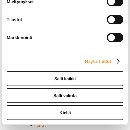
Mieltymykset
Ovivalokykimet
Releet ja sulakkeet
Vakionopeudensäätimen osat
Tilastot
Tarrat, tunnukset, logot, merkit
Alkuperäiset tarrat ja teipit
Käytetyt alkuperäismerkit
Markkinointi
AMC merkit
Buick merkit
Cadillac merkit
Chevrolet merkit
Näytä tiedot
Chrysler merkit
Dodge merkit
Ford merkit
Salli kaikki
Lincoln merkit
Mercury merkit
Oldsmobile merkit
Salli valinta
Plymouth merkit
Pontiac merkit
Kiellä
Muut merkit
Merkit ja logot
Tarrat