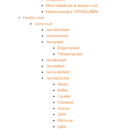
Muut ohjauksen & alustan osat
Hammastangot TÄYDELLINEN
Huolto-osat
Jarru-osat
Jarrutiivisteet
Jarrurummut
Jarrupalat
Etujarrupalat
Takajarrupalat
Jarrukengät
Jarruletkut
Jarrusylinterit
Jarrulevyt etu
Aixam
Bellier
Casalini
Chatenet
Grecav
JDM
Microcar
Ligier