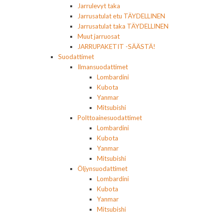
Jarrulevyt taka
Jarrusatulat etu TÄYDELLINEN
Jarrusatulat taka TÄYDELLINEN
Muut jarruosat
JARRUPAKETIT -SÄÄSTÄ!
Suodattimet
Ilmansuodattimet
Lombardini
Kubota
Yanmar
Mitsubishi
Polttoainesuodattimet
Lombardini
Kubota
Yanmar
Mitsubishi
Öljynsuodattimet
Lombardini
Kubota
Yanmar
Mitsubishi