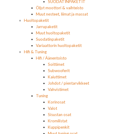
SUODATINPAKETIT
Öljyt moottori & vaihteisto
Muut nesteet, liimat ja massat
Huoltopaketit
Jarrupaketit
Muut huoltopaketit
Suodatinpaketit
Variaattorin huoltopaketit
Hifi & Tuning
Hifi / Äänentoisto
Soittimet
Subwooferit
Kaiuttimet
Johdot / pientarvikkeet
Vahvistimet
Tuning
Korinosat
Valot
Sisustan osat
Kromilistat
Kuppipenkit
Muut tuning osat