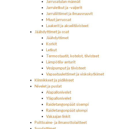
Jarrusatulan männät
Jarruletkut ja -vaijerit
Jarruliittimet ja ilmausruuvit
Muut jarruosat
Laakerit ja akselitiivisteet
Jäähdyttimet ja osat
Jäähdyttimet
Korkit
Letkut
Termostaatit, kotelot, tiivisteet
Lämpötila-anturit
Vesipumput ja tiivisteet
Vapaatuulettimet ja viskokytkimet
Kiinnikkeet ja pidikkeet
Nivelet ja puslat
Alapallonivelet
Yläpallonivelet
Raidetangonpäät sisempi
Raidetangonpäät ulompi
Vakaajan linkit
Polttoaine- ja ilmanottolaitteet
Suodattimet