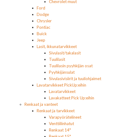
Chevrolet muut
Ford
Dodge
Chrysler
Pontiac
Buick
Jeep
Lasit, ikkunatarvikkeet
Sivulasit/takalasit
Tuulilasit
Tuulilasin pyyhkijän osat
Pyyhkijänsulat
Sivulasivisiirit ja tuuliohjaimet
Lavatarvikkeet PickUp:eihin
Lavatarvikkeet
Lavakatteet Pick Up:eihin
Renkaat ja vanteet
Renkaat ja tarvikkeet
Varapyörätelineet
Venttiilinhatut
Renkaat 14"
Renkaat 15"