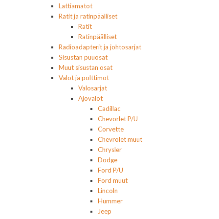
Lattiamatot
Ratit ja ratinpäälliset
Ratit
Ratinpäälliset
Radioadapterit ja johtosarjat
Sisustan puuosat
Muut sisustan osat
Valot ja polttimot
Valosarjat
Ajovalot
Cadillac
Chevorlet P/U
Corvette
Chevrolet muut
Chrysler
Dodge
Ford P/U
Ford muut
Lincoln
Hummer
Jeep