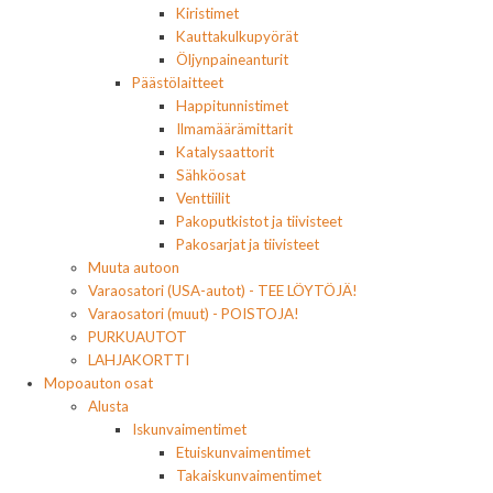
Kiristimet
Kauttakulkupyörät
Öljynpaineanturit
Päästölaitteet
Happitunnistimet
Ilmamäärämittarit
Katalysaattorit
Sähköosat
Venttiilit
Pakoputkistot ja tiivisteet
Pakosarjat ja tiivisteet
Muuta autoon
Varaosatori (USA-autot) - TEE LÖYTÖJÄ!
Varaosatori (muut) - POISTOJA!
PURKUAUTOT
LAHJAKORTTI
Mopoauton osat
Alusta
Iskunvaimentimet
Etuiskunvaimentimet
Takaiskunvaimentimet