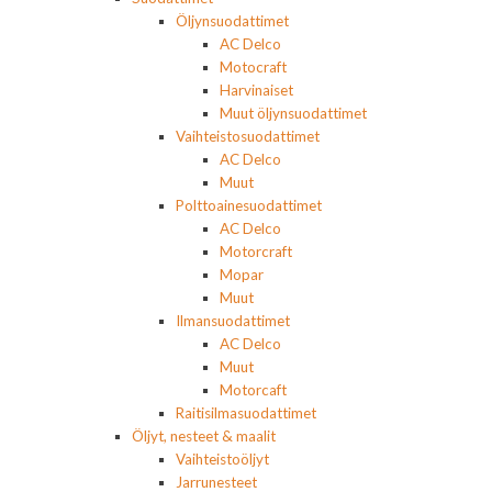
Öljynsuodattimet
AC Delco
Motocraft
Harvinaiset
Muut öljynsuodattimet
Vaihteistosuodattimet
AC Delco
Muut
Polttoainesuodattimet
AC Delco
Motorcraft
Mopar
Muut
Ilmansuodattimet
AC Delco
Muut
Motorcaft
Raitisilmasuodattimet
Öljyt, nesteet & maalit
Vaihteistoöljyt
Jarrunesteet