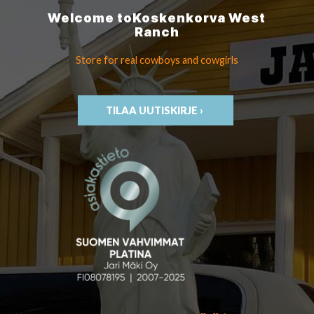
Welcome to
Koskenkorva
West
Ranch
Store for real cowboys
and cowgirls
TILAA UUTISKIRJE ›