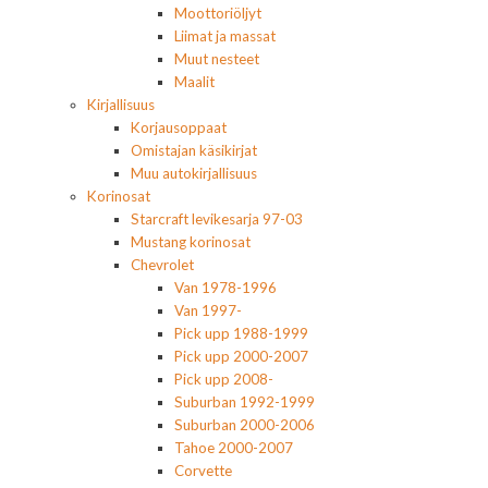
Moottoriöljyt
Liimat ja massat
Muut nesteet
Maalit
Kirjallisuus
Korjausoppaat
Omistajan käsikirjat
Muu autokirjallisuus
Korinosat
Starcraft levikesarja 97-03
Mustang korinosat
Chevrolet
Van 1978-1996
Van 1997-
Pick upp 1988-1999
Pick upp 2000-2007
Pick upp 2008-
Suburban 1992-1999
Suburban 2000-2006
Tahoe 2000-2007
Corvette