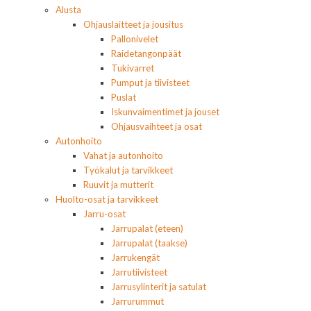
Alusta
Ohjauslaitteet ja jousitus
Pallonivelet
Raidetangonpäät
Tukivarret
Pumput ja tiivisteet
Puslat
Iskunvaimentimet ja jouset
Ohjausvaihteet ja osat
Autonhoito
Vahat ja autonhoito
Työkalut ja tarvikkeet
Ruuvit ja mutterit
Huolto-osat ja tarvikkeet
Jarru-osat
Jarrupalat (eteen)
Jarrupalat (taakse)
Jarrukengät
Jarrutiivisteet
Jarrusylinterit ja satulat
Jarrurummut