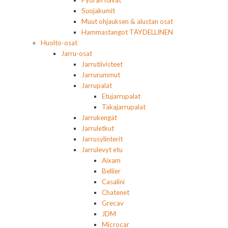
Pyörän navat
Suojakumit
Muut ohjauksen & alustan osat
Hammastangot TÄYDELLINEN
Huolto-osat
Jarru-osat
Jarrutiivisteet
Jarrurummut
Jarrupalat
Etujarrupalat
Takajarrupalat
Jarrukengät
Jarruletkut
Jarrusylinterit
Jarrulevyt etu
Aixam
Bellier
Casalini
Chatenet
Grecav
JDM
Microcar