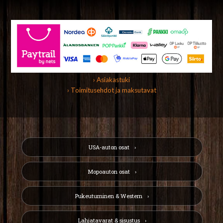
› Asiakastuki
› Toimitusehdot ja maksutavat
USA-auton osat
Mopoauton osat
Pukeutuminen & Western
Lahjatavarat & sisustus