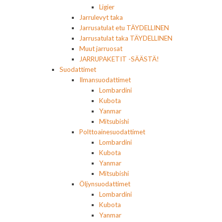
Ligier
Jarrulevyt taka
Jarrusatulat etu TÄYDELLINEN
Jarrusatulat taka TÄYDELLINEN
Muut jarruosat
JARRUPAKETIT -SÄÄSTÄ!
Suodattimet
Ilmansuodattimet
Lombardini
Kubota
Yanmar
Mitsubishi
Polttoainesuodattimet
Lombardini
Kubota
Yanmar
Mitsubishi
Öljynsuodattimet
Lombardini
Kubota
Yanmar