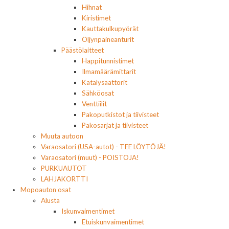
Hihnat
Kiristimet
Kauttakulkupyörät
Öljynpaineanturit
Päästölaitteet
Happitunnistimet
Ilmamäärämittarit
Katalysaattorit
Sähköosat
Venttiilit
Pakoputkistot ja tiivisteet
Pakosarjat ja tiivisteet
Muuta autoon
Varaosatori (USA-autot) - TEE LÖYTÖJÄ!
Varaosatori (muut) - POISTOJA!
PURKUAUTOT
LAHJAKORTTI
Mopoauton osat
Alusta
Iskunvaimentimet
Etuiskunvaimentimet