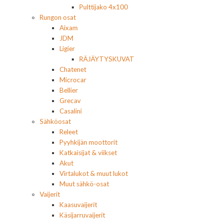
Pulttijako 4x100
Rungon osat
Aixam
JDM
Ligier
RÄJÄYTYSKUVAT
Chatenet
Microcar
Bellier
Grecav
Casalini
Sähköosat
Releet
Pyyhkijän moottorit
Katkaisijat & viikset
Akut
Virtalukot & muut lukot
Muut sähkö-osat
Vaijerit
Kaasuvaijerit
Käsijarruvaijerit