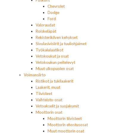
Puskurit
Chevrolet
Dodge
Ford
Valoraudat
Roiskeläpät
Rekisterikilven kehykset
Sivulasivisiirit ja tuuliohjaimet
Työkalulaatikot
Vetokoukut ja osat
Vetokoukun peitelevyt
Muut ulkopuolen osat
Voimansiirto
Ristikot ja tukilaakerit
Laakerit, muut
Tiivisteet
Vaihteisto-osat
Vetoakselit ja suojakumit
Moottorin osat
Moottorin tiivisteet
Moottorin ehostusosat
Muut moottorin osat