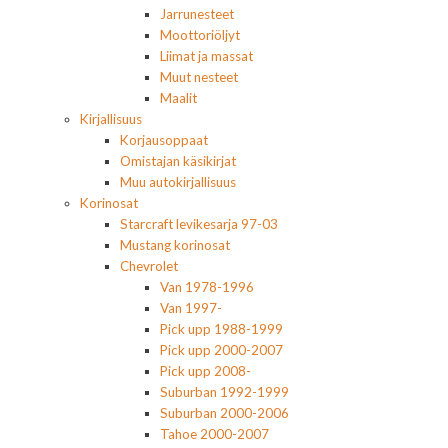
Jarrunesteet
Moottoriöljyt
Liimat ja massat
Muut nesteet
Maalit
Kirjallisuus
Korjausoppaat
Omistajan käsikirjat
Muu autokirjallisuus
Korinosat
Starcraft levikesarja 97-03
Mustang korinosat
Chevrolet
Van 1978-1996
Van 1997-
Pick upp 1988-1999
Pick upp 2000-2007
Pick upp 2008-
Suburban 1992-1999
Suburban 2000-2006
Tahoe 2000-2007