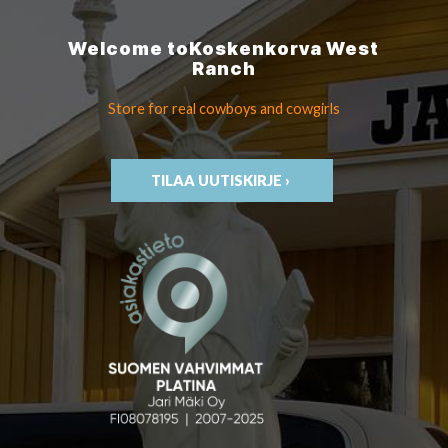
Welcome to
Koskenkorva
West
Ranch
Store for real cowboys
and cowgirls
TILAA UUTISKIRJE ›