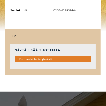
Tuotekoodi
C20B-6229394-A
L2
NÄYTÄ LISÄÄ TUOTTEITA
Ford merkit tuoteryhmästä