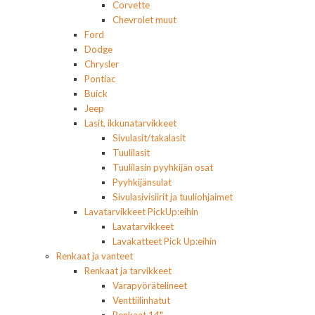
Corvette
Chevrolet muut
Ford
Dodge
Chrysler
Pontiac
Buick
Jeep
Lasit, ikkunatarvikkeet
Sivulasit/takalasit
Tuulilasit
Tuulilasin pyyhkijän osat
Pyyhkijänsulat
Sivulasivisiirit ja tuuliohjaimet
Lavatarvikkeet PickUp:eihin
Lavatarvikkeet
Lavakatteet Pick Up:eihin
Renkaat ja vanteet
Renkaat ja tarvikkeet
Varapyörätelineet
Venttiilinhatut