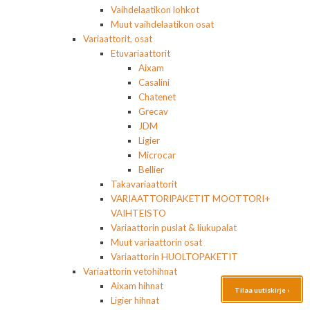
Vaihdelaatikon lohkot
Muut vaihdelaatikon osat
Variaattorit, osat
Etuvariaattorit
Aixam
Casalini
Chatenet
Grecav
JDM
Ligier
Microcar
Bellier
Takavariaattorit
VARIAATTORIPAKETIT MOOTTORI+
VAIHTEISTO
Variaattorin puslat & liukupalat
Muut variaattorin osat
Variaattorin HUOLTOPAKETIT
Variaattorin vetohihnat
Aixam hihnat
Tilaa uutiskirje ›
Ligier hihnat