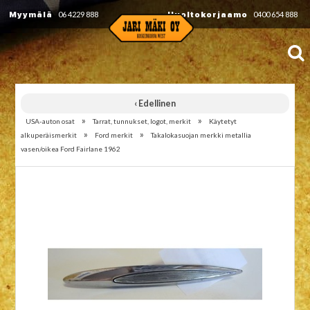
Myymälä
06 4229 888
Huoltokorjaamo
0400 654 888
‹ Edellinen
»
»
USA-auton osat
Tarrat, tunnukset, logot, merkit
Käytetyt
»
»
alkuperäismerkit
Ford merkit
Takalokasuojan merkki metallia
vasen/oikea Ford Fairlane 1962