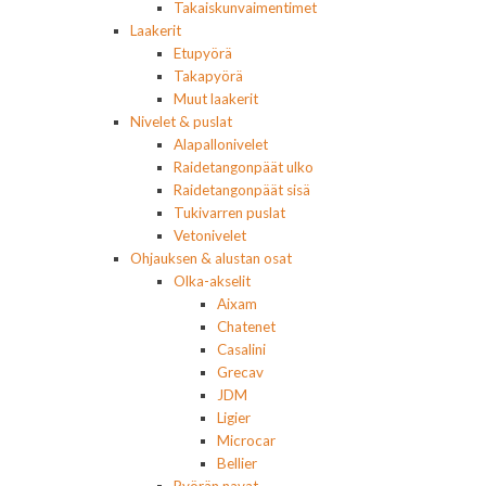
Takaiskunvaimentimet
Laakerit
Etupyörä
Takapyörä
Muut laakerit
Nivelet & puslat
Alapallonivelet
Raidetangonpäät ulko
Raidetangonpäät sisä
Tukivarren puslat
Vetonivelet
Ohjauksen & alustan osat
Olka-akselit
Aixam
Chatenet
Casalini
Grecav
JDM
Ligier
Microcar
Bellier