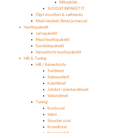
Mitsubishi
SUODATINPAKETIT
Öljyt moottori & vaihteisto
Muut nesteet, liimat ja massat
Huoltopaketit
Jarrupaketit
Muut huoltopaketit
Suodatinpaketit
Variaattorin huoltopaketit
Hifi & Tuning
Hifi / Äänentoisto
Soittimet
Subwooferit
Kaiuttimet
Johdot / pientarvikkeet
Vahvistimet
Tuning
Korinosat
Valot
Sisustan osat
Kromilistat