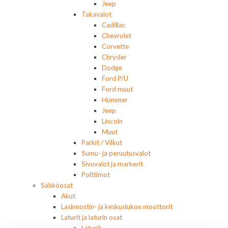
Jeep
Takavalot
Cadillac
Chevrolet
Corvette
Chrysler
Dodge
Ford P/U
Ford muut
Hummer
Jeep
Lincoln
Muut
Parkit / Vilkut
Sumu- ja peruutusvalot
Sivuvalot ja markerit
Polttimot
Sähköosat
Akut
Lasinnostin- ja keskuslukon moottorit
Laturit ja laturin osat