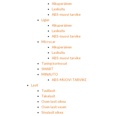
Alkuperäinen
Lasikuitu
ABS-muovi tarvike
Ligier
Alkuperäinen
Lasikuitu
ABS-muovi tarvike
Microcar
Alkuperäinen
Lasikuitu
ABS-muovi tarvike
Tuning korinosat
SMART
MINAUTO
ABS-MUOVI TARVIKE
Lasit
Tuulilasit
Takalasit
Oven lasit oikea
Oven lasit vasen
Sivulasit oikea