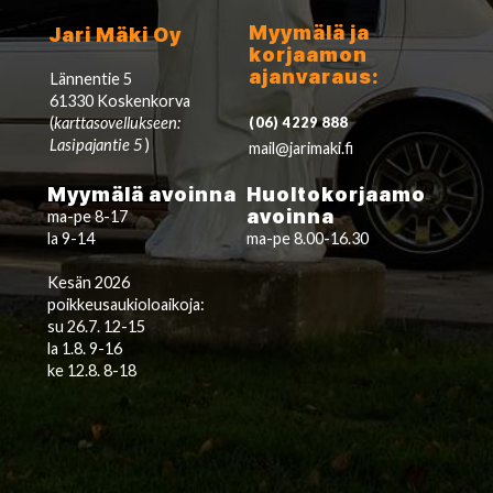
Myymälä ja
Jari Mäki Oy
korjaamon
ajanvaraus:
Lännentie 5
61330 Koskenkorva
(
karttasovellukseen:
(06) 4229 888
Lasipajantie 5
)
mail@jarimaki.fi
Myymälä avoinna
Huoltokorjaamo
avoinna
ma-pe 8-17
la 9-14
ma-pe 8.00-16.30
Kesän 2026
poikkeusaukioloaikoja:
su 26.7. 12-15
la 1.8. 9-16
ke 12.8. 8-18