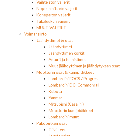
Vaihteiston vaijerit
Nopeusmittarin vaijerit
Konepeiton vaijerit
Takaluukun vaijerit
MUUT VAIJERIT
Voimansiirto
Jäähdyttimet & osat
Jäähdyttimet
Jäähdyttimen korkit
Anturit ja tunnistimet
Muut jäähdyttimen ja jäähdytyksen osat
Moottorin osat & kumipidikkeet
Lombardini FOCS / Progress
Lombardini DCI Commonrail
Kubota
Yanmar
Mitsubishi (Casalini)
Moottorin kumipidikkeet
Lombardini muut
Pakoputken osat
Tiivisteet