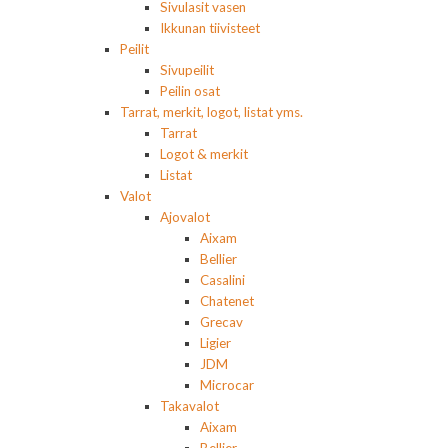
Sivulasit vasen
Ikkunan tiivisteet
Peilit
Sivupeilit
Peilin osat
Tarrat, merkit, logot, listat yms.
Tarrat
Logot & merkit
Listat
Valot
Ajovalot
Aixam
Bellier
Casalini
Chatenet
Grecav
Ligier
JDM
Microcar
Takavalot
Aixam