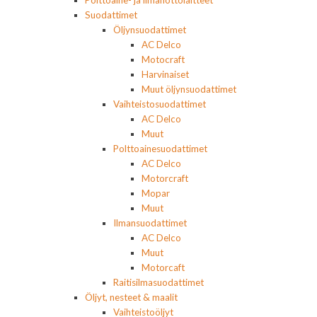
Polttoaine- ja ilmanottolaitteet
Suodattimet
Öljynsuodattimet
AC Delco
Motocraft
Harvinaiset
Muut öljynsuodattimet
Vaihteistosuodattimet
AC Delco
Muut
Polttoainesuodattimet
AC Delco
Motorcraft
Mopar
Muut
Ilmansuodattimet
AC Delco
Muut
Motorcaft
Raitisilmasuodattimet
Öljyt, nesteet & maalit
Vaihteistoöljyt