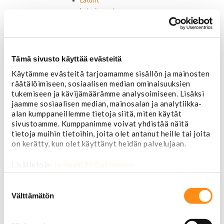
Laturit
Laturin osat
Lämmitys ja ilmastointi
Etuvastukset
Kennot
Kompressorit ja osat
Tämä sivusto käyttää evästeitä
Käyttöpaneelit / kytkimet
Käytämme evästeitä tarjoamamme sisällön ja mainosten
Moottorit
räätälöimiseen, sosiaalisen median ominaisuuksien
Ilmastoinnin osat
tukemiseen ja kävijämäärämme analysoimiseen. Lisäksi
Muut
jaamme sosiaalisen median, mainosalan ja analytiikka-
Ohjainlaitteet
alan kumppaneillemme tietoja siitä, miten käytät
Startit ja startin osat
sivustoamme. Kumppanimme voivat yhdistää näitä
Starttimoottorit
tietoja muihin tietoihin, joita olet antanut heille tai joita
Starttimoottorin osat
on kerätty, kun olet käyttänyt heidän palvelujaan.
Sytytysosat
Sähköosat
Lisätietoja:
jarimaki.fi/tietosuoja
Ajovalokytkimet
Jarruvalokytkimet
Suostumuksen
Keskuslukon kytkimet
valinta
Välttämätön
Lasinnostimen kytkimet
Lämmityslaitteen osat
Muut kytkimet ja sähköosat