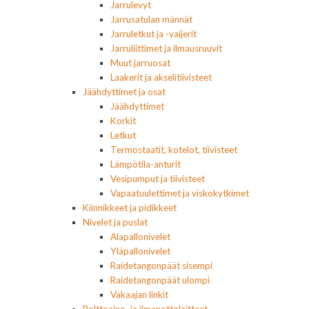
Jarrulevyt
Jarrusatulan männät
Jarruletkut ja -vaijerit
Jarruliittimet ja ilmausruuvit
Muut jarruosat
Laakerit ja akselitiivisteet
Jäähdyttimet ja osat
Jäähdyttimet
Korkit
Letkut
Termostaatit, kotelot, tiivisteet
Lämpötila-anturit
Vesipumput ja tiivisteet
Vapaatuulettimet ja viskokytkimet
Kiinnikkeet ja pidikkeet
Nivelet ja puslat
Alapallonivelet
Yläpallonivelet
Raidetangonpäät sisempi
Raidetangonpäät ulompi
Vakaajan linkit