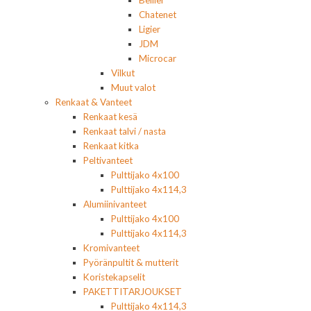
Bellier
Chatenet
Ligier
JDM
Microcar
Vilkut
Muut valot
Renkaat & Vanteet
Renkaat kesä
Renkaat talvi / nasta
Renkaat kitka
Peltivanteet
Pulttijako 4x100
Pulttijako 4x114,3
Alumiinivanteet
Pulttijako 4x100
Pulttijako 4x114,3
Kromivanteet
Pyöränpultit & mutterit
Koristekapselit
PAKETTITARJOUKSET
Pulttijako 4x114,3