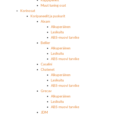
Kuppipenkit
Muut tuning osat
Korinosat
Koripaneelit ja puskurit
Aixam
Alkuperäinen
Lasikuitu
ABS-muovi tarvike
Bellier
Alkuperäinen
Lasikuitu
ABS-muovi tarvike
Casalini
Chatenet
Alkuperäinen
Lasikuitu
ABS-muovi tarvike
Grecav
Alkuperäinen
Lasikuitu
ABS-muovi tarvike
JDM