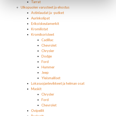
Tarrat
Ulkopuolen varusteet ja ehostus
Astinlaudat ja -putket
Aurinkolipat
Erikoiskeulamerkit
Kromilistat
Kromikoristeet
Cadillac
Chevrolet
Chrysler
Dodge
Ford
Hummer
Jeep
Yleismalliset
Lokasuojanlevikkeet ja helman osat
Maskit
Chrysler
Ford
Chevrolet
Ovipeilit