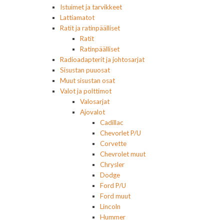
Istuimet ja tarvikkeet
Lattiamatot
Ratit ja ratinpäälliset
Ratit
Ratinpäälliset
Radioadapterit ja johtosarjat
Sisustan puuosat
Muut sisustan osat
Valot ja polttimot
Valosarjat
Ajovalot
Cadillac
Chevorlet P/U
Corvette
Chevrolet muut
Chrysler
Dodge
Ford P/U
Ford muut
Lincoln
Hummer