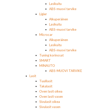
Lasikuitu
ABS-muovi tarvike
Ligier
Alkuperäinen
Lasikuitu
ABS-muovi tarvike
Microcar
Alkuperäinen
Lasikuitu
ABS-muovi tarvike
Tuning korinosat
SMART
MINAUTO
ABS-MUOVI TARVIKE
Lasit
Tuulilasit
Takalasit
Oven lasit oikea
Oven lasit vasen
Sivulasit oikea
Sivulasit vasen