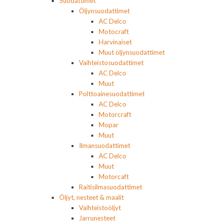
Suodattimet
Öljynsuodattimet
AC Delco
Motocraft
Harvinaiset
Muut öljynsuodattimet
Vaihteistosuodattimet
AC Delco
Muut
Polttoainesuodattimet
AC Delco
Motorcraft
Mopar
Muut
Ilmansuodattimet
AC Delco
Muut
Motorcaft
Raitisilmasuodattimet
Öljyt, nesteet & maalit
Vaihteistoöljyt
Jarrunesteet