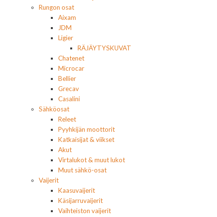
Rungon osat
Aixam
JDM
Ligier
RÄJÄYTYSKUVAT
Chatenet
Microcar
Bellier
Grecav
Casalini
Sähköosat
Releet
Pyyhkijän moottorit
Katkaisijat & viikset
Akut
Virtalukot & muut lukot
Muut sähkö-osat
Vaijerit
Kaasuvaijerit
Käsijarruvaijerit
Vaihteiston vaijerit