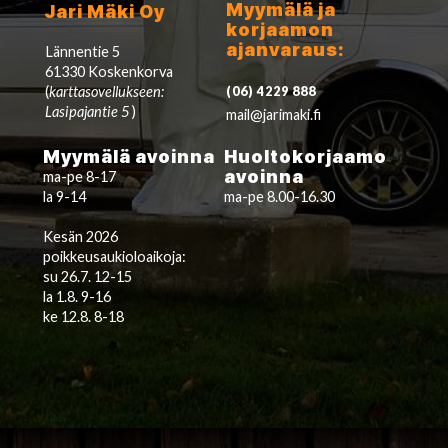
Myymälä ja
Jari Mäki Oy
korjaamon
ajanvaraus:
Lännentie 5
61330 Koskenkorva
(
karttasovellukseen:
(06) 4229 888
Lasipajantie 5
)
mail@jarimaki.fi
Myymälä avoinna
Huoltokorjaamo
avoinna
ma-pe 8-17
la 9-14
ma-pe 8.00-16.30
Kesän 2026
poikkeusaukioloaikoja:
su 26.7. 12-15
la 1.8. 9-16
ke 12.8. 8-18