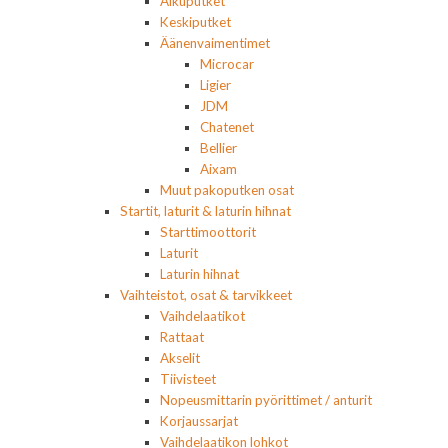
Alkuputket
Keskiputket
Äänenvaimentimet
Microcar
Ligier
JDM
Chatenet
Bellier
Aixam
Muut pakoputken osat
Startit, laturit & laturin hihnat
Starttimoottorit
Laturit
Laturin hihnat
Vaihteistot, osat & tarvikkeet
Vaihdelaatikot
Rattaat
Akselit
Tiivisteet
Nopeusmittarin pyörittimet / anturit
Korjaussarjat
Vaihdelaatikon lohkot