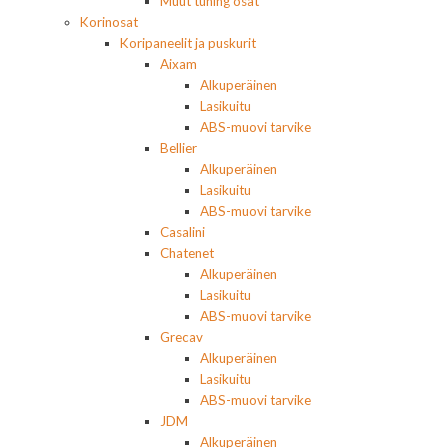
Muut tuning osat
Korinosat
Koripaneelit ja puskurit
Aixam
Alkuperäinen
Lasikuitu
ABS-muovi tarvike
Bellier
Alkuperäinen
Lasikuitu
ABS-muovi tarvike
Casalini
Chatenet
Alkuperäinen
Lasikuitu
ABS-muovi tarvike
Grecav
Alkuperäinen
Lasikuitu
ABS-muovi tarvike
JDM
Alkuperäinen