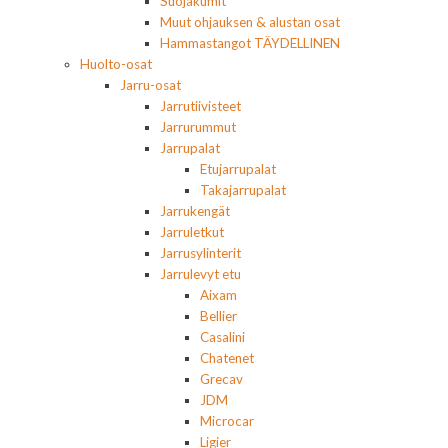
Suojakumit
Muut ohjauksen & alustan osat
Hammastangot TÄYDELLINEN
Huolto-osat
Jarru-osat
Jarrutiivisteet
Jarrurummut
Jarrupalat
Etujarrupalat
Takajarrupalat
Jarrukengät
Jarruletkut
Jarrusylinterit
Jarrulevyt etu
Aixam
Bellier
Casalini
Chatenet
Grecav
JDM
Microcar
Ligier