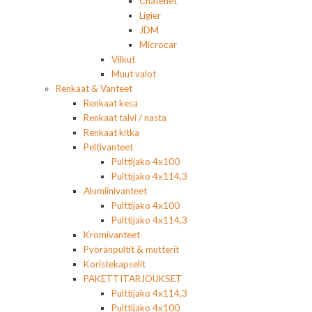
Chatenet
Ligier
JDM
Microcar
Vilkut
Muut valot
Renkaat & Vanteet
Renkaat kesä
Renkaat talvi / nasta
Renkaat kitka
Peltivanteet
Pulttijako 4x100
Pulttijako 4x114,3
Alumiinivanteet
Pulttijako 4x100
Pulttijako 4x114,3
Kromivanteet
Pyöränpultit & mutterit
Koristekapselit
PAKETTITARJOUKSET
Pulttijako 4x114,3
Pulttijako 4x100