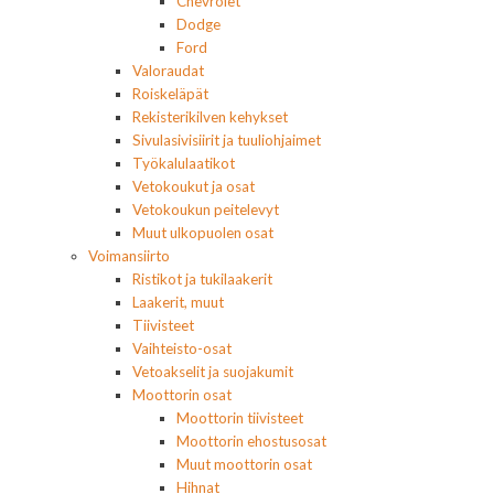
Chevrolet
Dodge
Ford
Valoraudat
Roiskeläpät
Rekisterikilven kehykset
Sivulasivisiirit ja tuuliohjaimet
Työkalulaatikot
Vetokoukut ja osat
Vetokoukun peitelevyt
Muut ulkopuolen osat
Voimansiirto
Ristikot ja tukilaakerit
Laakerit, muut
Tiivisteet
Vaihteisto-osat
Vetoakselit ja suojakumit
Moottorin osat
Moottorin tiivisteet
Moottorin ehostusosat
Muut moottorin osat
Hihnat