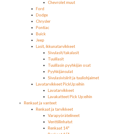
Chevrolet muut
Ford
Dodge
Chrysler
Pontiac
Buick
Jeep
Lasit, ikkunatarvikkeet
Sivulasit/takalasit
Tuulilasit
Tuulilasin pyyhkijän osat
Pyyhkijänsulat
Sivulasivisiirit ja tuuliohjaimet
Lavatarvikkeet PickUp:eihin
Lavatarvikkeet
Lavakatteet Pick Up:eihin
Renkaat ja vanteet
Renkaat ja tarvikkeet
Varapyörätelineet
Venttiilinhatut
Renkaat 14"