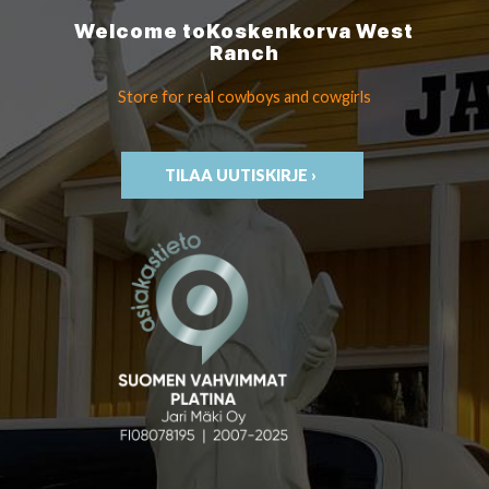
Welcome to
Koskenkorva
West
Ranch
Store for real cowboys
and cowgirls
TILAA UUTISKIRJE ›