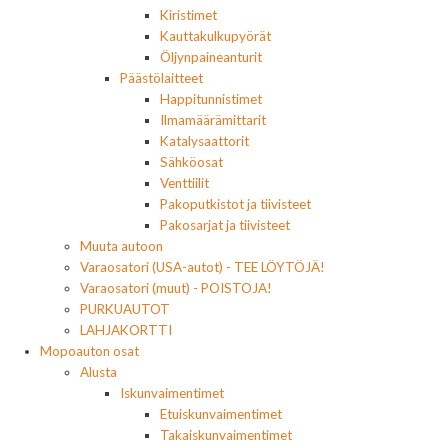
Kiristimet
Kauttakulkupyörät
Öljynpaineanturit
Päästölaitteet
Happitunnistimet
Ilmamäärämittarit
Katalysaattorit
Sähköosat
Venttiilit
Pakoputkistot ja tiivisteet
Pakosarjat ja tiivisteet
Muuta autoon
Varaosatori (USA-autot) - TEE LÖYTÖJÄ!
Varaosatori (muut) - POISTOJA!
PURKUAUTOT
LAHJAKORTTI
Mopoauton osat
Alusta
Iskunvaimentimet
Etuiskunvaimentimet
Takaiskunvaimentimet