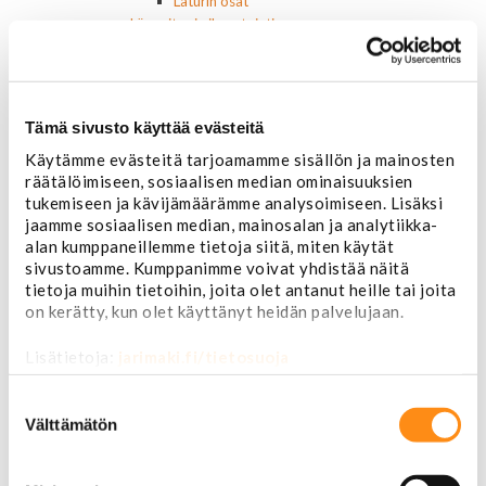
Laturin osat
Lämmitys ja ilmastointi
Etuvastukset
Kennot
Kompressorit ja osat
Käyttöpaneelit / kytkimet
Tämä sivusto käyttää evästeitä
Moottorit
Käytämme evästeitä tarjoamamme sisällön ja mainosten
Ilmastoinnin osat
räätälöimiseen, sosiaalisen median ominaisuuksien
Muut
tukemiseen ja kävijämäärämme analysoimiseen. Lisäksi
Ohjainlaitteet
jaamme sosiaalisen median, mainosalan ja analytiikka-
Startit ja startin osat
alan kumppaneillemme tietoja siitä, miten käytät
Starttimoottorit
sivustoamme. Kumppanimme voivat yhdistää näitä
Starttimoottorin osat
tietoja muihin tietoihin, joita olet antanut heille tai joita
Sytytysosat
on kerätty, kun olet käyttänyt heidän palvelujaan.
Sähköosat
Ajovalokytkimet
Lisätietoja:
jarimaki.fi/tietosuoja
Jarruvalokytkimet
Keskuslukon kytkimet
Suostumuksen
Lasinnostimen kytkimet
valinta
Välttämätön
Lämmityslaitteen osat
Muut kytkimet ja sähköosat
Nelivedon kytkimet