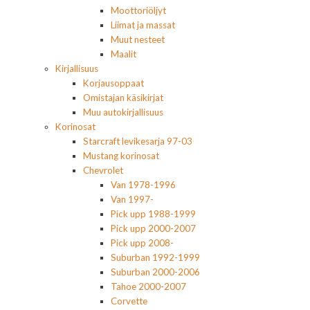
Moottoriöljyt
Liimat ja massat
Muut nesteet
Maalit
Kirjallisuus
Korjausoppaat
Omistajan käsikirjat
Muu autokirjallisuus
Korinosat
Starcraft levikesarja 97-03
Mustang korinosat
Chevrolet
Van 1978-1996
Van 1997-
Pick upp 1988-1999
Pick upp 2000-2007
Pick upp 2008-
Suburban 1992-1999
Suburban 2000-2006
Tahoe 2000-2007
Corvette