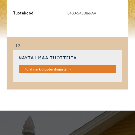
Tuotekoodi
L40B-545B86-AA
L2
NÄYTÄ LISÄÄ TUOTTEITA
Ford merkit tuoteryhmästä