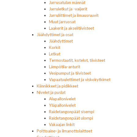
Jarrusatulan männät
Jarruletkut ja -vaijerit
Jarruliittimet ja ilmausruuvit
Muut jarruosat
Laakerit ja akselitiivisteet
Jäähdyttimet ja osat
Jäähdyttimet
Korkit
Letkut
Termostaatit, kotelot, tiivisteet
Lämpötila-anturit
Vesipumput ja tiivisteet
Vapaatuulettimet ja viskokytkimet
Kiinnikkeet ja pidikkeet
Nivelet ja puslat
Alapallonivelet
Yläpallonivelet
Raidetangonpäät sisempi
Raidetangonpäät ulompi
Vakaajan linkit
Polttoaine- ja ilmanottolaitteet