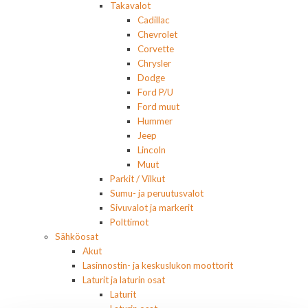
Takavalot
Cadillac
Chevrolet
Corvette
Chrysler
Dodge
Ford P/U
Ford muut
Hummer
Jeep
Lincoln
Muut
Parkit / Vilkut
Sumu- ja peruutusvalot
Sivuvalot ja markerit
Polttimot
Sähköosat
Akut
Lasinnostin- ja keskuslukon moottorit
Laturit ja laturin osat
Laturit