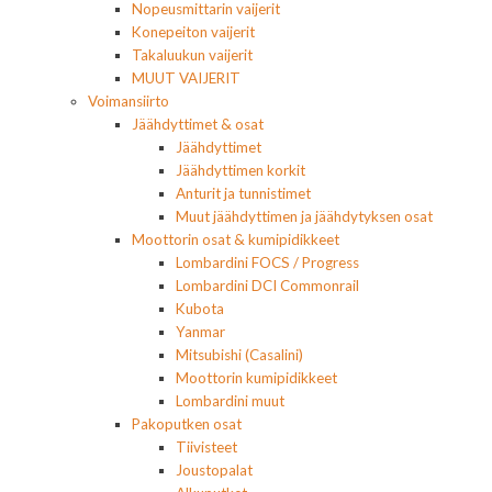
Nopeusmittarin vaijerit
Konepeiton vaijerit
Takaluukun vaijerit
MUUT VAIJERIT
Voimansiirto
Jäähdyttimet & osat
Jäähdyttimet
Jäähdyttimen korkit
Anturit ja tunnistimet
Muut jäähdyttimen ja jäähdytyksen osat
Moottorin osat & kumipidikkeet
Lombardini FOCS / Progress
Lombardini DCI Commonrail
Kubota
Yanmar
Mitsubishi (Casalini)
Moottorin kumipidikkeet
Lombardini muut
Pakoputken osat
Tiivisteet
Joustopalat