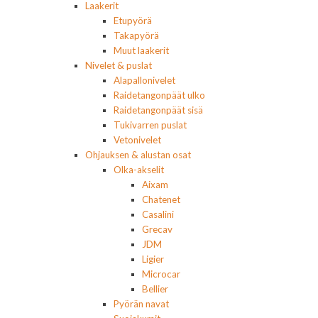
Laakerit
Etupyörä
Takapyörä
Muut laakerit
Nivelet & puslat
Alapallonivelet
Raidetangonpäät ulko
Raidetangonpäät sisä
Tukivarren puslat
Vetonivelet
Ohjauksen & alustan osat
Olka-akselit
Aixam
Chatenet
Casalini
Grecav
JDM
Ligier
Microcar
Bellier
Pyörän navat