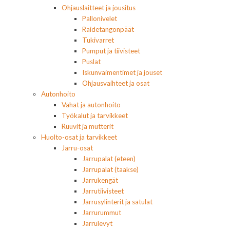
Ohjauslaitteet ja jousitus
Pallonivelet
Raidetangonpäät
Tukivarret
Pumput ja tiivisteet
Puslat
Iskunvaimentimet ja jouset
Ohjausvaihteet ja osat
Autonhoito
Vahat ja autonhoito
Työkalut ja tarvikkeet
Ruuvit ja mutterit
Huolto-osat ja tarvikkeet
Jarru-osat
Jarrupalat (eteen)
Jarrupalat (taakse)
Jarrukengät
Jarrutiivisteet
Jarrusylinterit ja satulat
Jarrurummut
Jarrulevyt