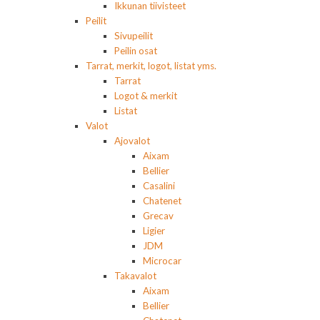
Ikkunan tiivisteet
Peilit
Sivupeilit
Peilin osat
Tarrat, merkit, logot, listat yms.
Tarrat
Logot & merkit
Listat
Valot
Ajovalot
Aixam
Bellier
Casalini
Chatenet
Grecav
Ligier
JDM
Microcar
Takavalot
Aixam
Bellier