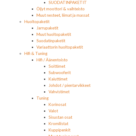
SUODATINPAKETIT
Öljyt moottori & vaihteisto
Muut nesteet, liimat ja massat
Huoltopaketit
Jarrupaketit
Muut huoltopaketit
Suodatinpaketit
Variaattorin huoltopaketit
Hifi & Tuning
Hifi / Äänentoisto
Soittimet
Subwooferit
Kaiuttimet
Johdot / pientarvikkeet
Vahvistimet
Tuning
Korinosat
Valot
Sisustan osat
Kromilistat
Kuppipenkit