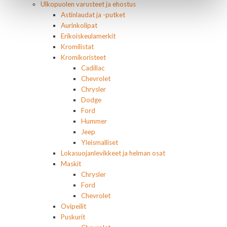
Ulkopuolen varusteet ja ehostus
Astinlaudat ja -putket
Aurinkolipat
Erikoiskeulamerkit
Kromilistat
Kromikoristeet
Cadillac
Chevrolet
Chrysler
Dodge
Ford
Hummer
Jeep
Yleismalliset
Lokasuojanlevikkeet ja helman osat
Maskit
Chrysler
Ford
Chevrolet
Ovipeilit
Puskurit