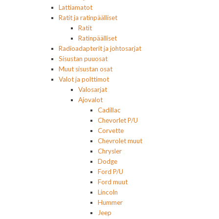
Lattiamatot
Ratit ja ratinpäälliset
Ratit
Ratinpäälliset
Radioadapterit ja johtosarjat
Sisustan puuosat
Muut sisustan osat
Valot ja polttimot
Valosarjat
Ajovalot
Cadillac
Chevorlet P/U
Corvette
Chevrolet muut
Chrysler
Dodge
Ford P/U
Ford muut
Lincoln
Hummer
Jeep