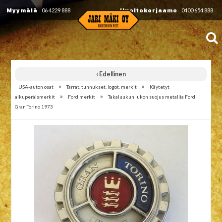
Myymälä
06 4229 888
Huoltokorjaamo
0400 654 888
‹ Edellinen
»
»
USA-auton osat
Tarrat, tunnukset, logot, merkit
Käytetyt
»
»
alkuperäismerkit
Ford merkit
Takaluukun lukon suojus metallia Ford
Gran Torino 1973