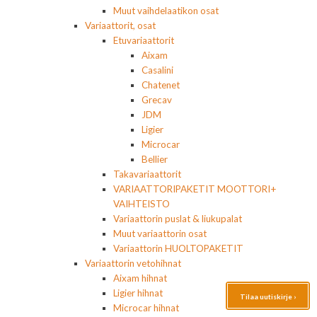
Muut vaihdelaatikon osat
Variaattorit, osat
Etuvariaattorit
Aixam
Casalini
Chatenet
Grecav
JDM
Ligier
Microcar
Bellier
Takavariaattorit
VARIAATTORIPAKETIT MOOTTORI+
VAIHTEISTO
Variaattorin puslat & liukupalat
Muut variaattorin osat
Variaattorin HUOLTOPAKETIT
Variaattorin vetohihnat
Aixam hihnat
Ligier hihnat
Tilaa uutiskirje ›
Microcar hihnat