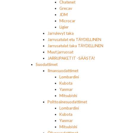
Chatenet
Grecav
JDM
Microcar
Ligier
Jarrulevyt taka
Jarrusatulat etu TÄYDELLINEN
Jarrusatulat taka TÄYDELLINEN
Muut jarruosat
JARRUPAKETIT -SÄÄSTÄ!
Suodattimet
Ilmansuodattimet
Lombardini
Kubota
Yanmar
Mitsubishi
Polttoainesuodattimet
Lombardini
Kubota
Yanmar
Mitsubishi