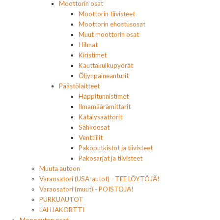
Moottorin osat
Moottorin tiivisteet
Moottorin ehostusosat
Muut moottorin osat
Hihnat
Kiristimet
Kauttakulkupyörät
Öljynpaineanturit
Päästölaitteet
Happitunnistimet
Ilmamäärämittarit
Katalysaattorit
Sähköosat
Venttiilit
Pakoputkistot ja tiivisteet
Pakosarjat ja tiivisteet
Muuta autoon
Varaosatori (USA-autot) - TEE LÖYTÖJÄ!
Varaosatori (muut) - POISTOJA!
PURKUAUTOT
LAHJAKORTTI