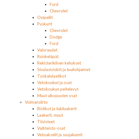
Ford
Chevrolet
Ovipeilit
Puskurit
Chevrolet
Dodge
Ford
Valoraudat
Roiskeläpät
Rekisterikilven kehykset
Sivulasivisiirit ja tuuliohjaimet
Työkalulaatikot
Vetokoukut ja osat
Vetokoukun peitelevyt
Muut ulkopuolen osat
Voimansiirto
Ristikot ja tukilaakerit
Laakerit, muut
Tiivisteet
Vaihteisto-osat
Vetoakselit ja suojakumit