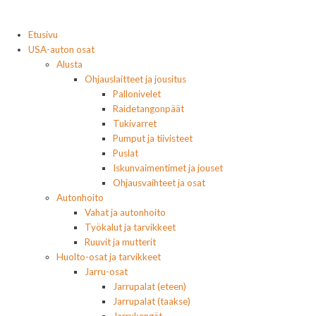
Etusivu
USA-auton osat
Alusta
Ohjauslaitteet ja jousitus
Pallonivelet
Raidetangonpäät
Tukivarret
Pumput ja tiivisteet
Puslat
Iskunvaimentimet ja jouset
Ohjausvaihteet ja osat
Autonhoito
Vahat ja autonhoito
Työkalut ja tarvikkeet
Ruuvit ja mutterit
Huolto-osat ja tarvikkeet
Jarru-osat
Jarrupalat (eteen)
Jarrupalat (taakse)