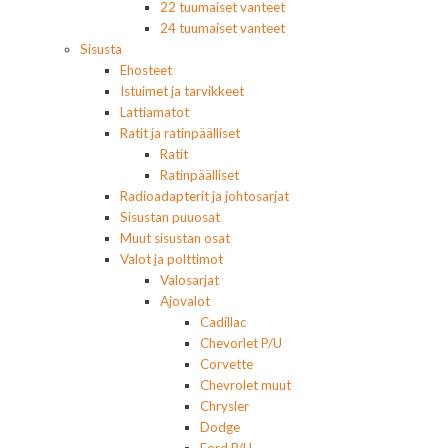
22 tuumaiset vanteet
24 tuumaiset vanteet
Sisusta
Ehosteet
Istuimet ja tarvikkeet
Lattiamatot
Ratit ja ratinpäälliset
Ratit
Ratinpäälliset
Radioadapterit ja johtosarjat
Sisustan puuosat
Muut sisustan osat
Valot ja polttimot
Valosarjat
Ajovalot
Cadillac
Chevorlet P/U
Corvette
Chevrolet muut
Chrysler
Dodge