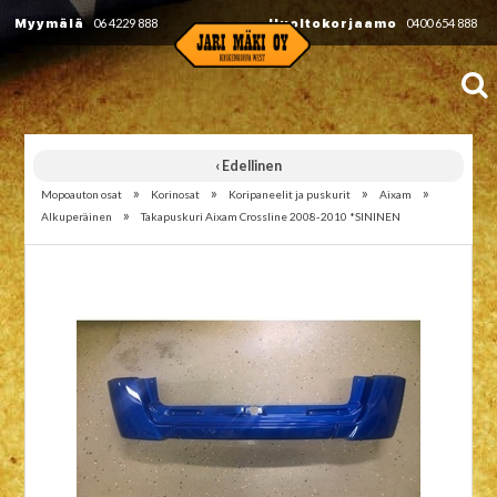
Myymälä
06 4229 888
Huoltokorjaamo
0400 654 888
‹ Edellinen
»
»
»
»
Mopoauton osat
Korinosat
Koripaneelit ja puskurit
Aixam
»
Alkuperäinen
Takapuskuri Aixam Crossline 2008-2010 *SININEN