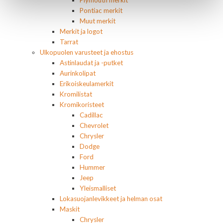
Plymouth merkit
Pontiac merkit
Muut merkit
Merkit ja logot
Tarrat
Ulkopuolen varusteet ja ehostus
Astinlaudat ja -putket
Aurinkolipat
Erikoiskeulamerkit
Kromilistat
Kromikoristeet
Cadillac
Chevrolet
Chrysler
Dodge
Ford
Hummer
Jeep
Yleismalliset
Lokasuojanlevikkeet ja helman osat
Maskit
Chrysler