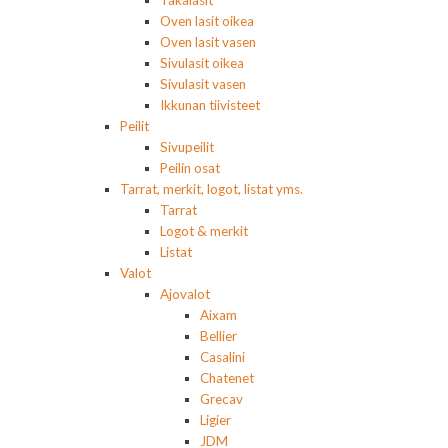
Takalasit
Oven lasit oikea
Oven lasit vasen
Sivulasit oikea
Sivulasit vasen
Ikkunan tiivisteet
Peilit
Sivupeilit
Peilin osat
Tarrat, merkit, logot, listat yms.
Tarrat
Logot & merkit
Listat
Valot
Ajovalot
Aixam
Bellier
Casalini
Chatenet
Grecav
Ligier
JDM