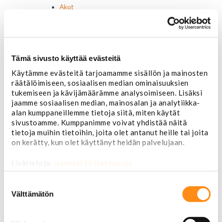
Akut
Lasinnostin- ja keskuslukon moottorit
Laturit ja laturin osat
Laturit
Laturin osat
Tämä sivusto käyttää evästeitä
Lämmitys ja ilmastointi
Etuvastukset
Käytämme evästeitä tarjoamamme sisällön ja mainosten
Kennot
räätälöimiseen, sosiaalisen median ominaisuuksien
Kompressorit ja osat
tukemiseen ja kävijämäärämme analysoimiseen. Lisäksi
Käyttöpaneelit / kytkimet
jaamme sosiaalisen median, mainosalan ja analytiikka-
Moottorit
alan kumppaneillemme tietoja siitä, miten käytät
Ilmastoinnin osat
sivustoamme. Kumppanimme voivat yhdistää näitä
tietoja muihin tietoihin, joita olet antanut heille tai joita
Muut
on kerätty, kun olet käyttänyt heidän palvelujaan.
Ohjainlaitteet
Startit ja startin osat
Lisätietoja:
jarimaki.fi/tietosuoja
Starttimoottorit
Starttimoottorin osat
Suostumuksen
Sytytysosat
valinta
Välttämätön
Sähköosat
Ajovalokytkimet
Jarruvalokytkimet