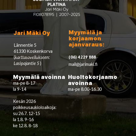
Myymälä ja
Jari Mäki Oy
korjaamon
ajanvaraus:
Lännentie 5
61330 Koskenkorva
(
karttasovellukseen:
(06) 4229 888
Lasipajantie 5
)
mail@jarimaki.fi
Myymälä avoinna
Huoltokorjaamo
avoinna
ma-pe 8-17
la 9-14
ma-pe 8.00-16.30
Kesän 2026
poikkeusaukioloaikoja:
su 26.7. 12-15
la 1.8. 9-16
ke 12.8. 8-18