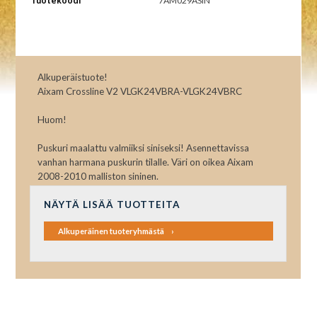
Tuotekoodi
7AM029ASIN
Alkuperäistuote!
Aixam Crossline V2 VLGK24VBRA-VLGK24VBRC
Huom!
Puskuri maalattu valmiiksi siniseksi! Asennettavissa
vanhan harmana puskurin tilalle. Väri on oikea Aixam
2008-2010 malliston sininen.
NÄYTÄ LISÄÄ TUOTTEITA
Alkuperäinen tuoteryhmästä