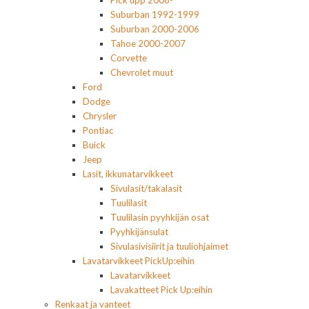
Pick upp 2008-
Suburban 1992-1999
Suburban 2000-2006
Tahoe 2000-2007
Corvette
Chevrolet muut
Ford
Dodge
Chrysler
Pontiac
Buick
Jeep
Lasit, ikkunatarvikkeet
Sivulasit/takalasit
Tuulilasit
Tuulilasin pyyhkijän osat
Pyyhkijänsulat
Sivulasivisiirit ja tuuliohjaimet
Lavatarvikkeet PickUp:eihin
Lavatarvikkeet
Lavakatteet Pick Up:eihin
Renkaat ja vanteet