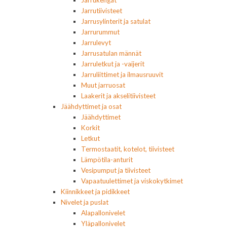
Jarrukengät
Jarrutiivisteet
Jarrusylinterit ja satulat
Jarrurummut
Jarrulevyt
Jarrusatulan männät
Jarruletkut ja -vaijerit
Jarruliittimet ja ilmausruuvit
Muut jarruosat
Laakerit ja akselitiivisteet
Jäähdyttimet ja osat
Jäähdyttimet
Korkit
Letkut
Termostaatit, kotelot, tiivisteet
Lämpötila-anturit
Vesipumput ja tiivisteet
Vapaatuulettimet ja viskokytkimet
Kiinnikkeet ja pidikkeet
Nivelet ja puslat
Alapallonivelet
Yläpallonivelet