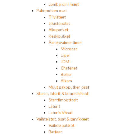
Lombardini muut
Pakoputken osat
Tiivisteet
Joustopalat
Alkuputket
Keskiputket
Äänenvaimentimet
Microcar
Ligier
JDM
Chatenet
Bellier
Aixam
Muut pakoputken osat
Startit, laturit & laturin hihnat
Starttimoottorit
Laturit
Laturin hihnat
Vaihteistot, osat & tarvikkeet
Vaihdelaatikot
Rattaat