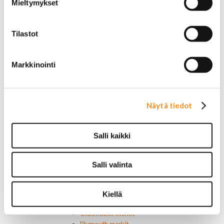
Mieltymykset
Keskuslukon kytkimet
Lasinnostimen kytkimet
Lämmityslaitteen osat
Tilastot
Muut kytkimet ja sähköosat
Nelivedon kytkimet
Ovivalokykimet
Markkinointi
Releet ja sulakkeet
Vakionopeudensäätimen osat
Tarrat, tunnukset, logot, merkit
Alkuperäiset tarrat ja teipit
Näytä tiedot
Käytetyt alkuperäismerkit
AMC merkit
Buick merkit
Salli kaikki
Cadillac merkit
Chevrolet merkit
Chrysler merkit
Salli valinta
Dodge merkit
Ford merkit
Lincoln merkit
Kiellä
Mercury merkit
Oldsmobile merkit