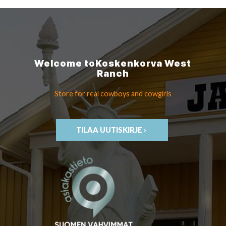
Welcome to
Koskenkorva
West
Ranch
Store for real cowboys
and cowgirls
TILAA UUTISKIRJE ›