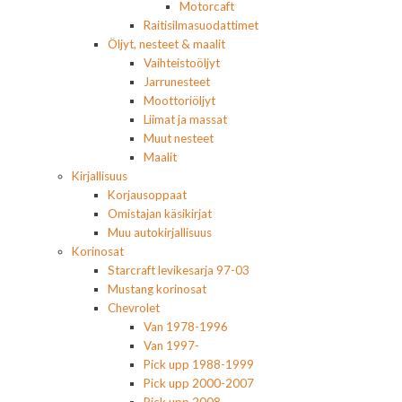
Motorcaft
Raitisilmasuodattimet
Öljyt, nesteet & maalit
Vaihteistoöljyt
Jarrunesteet
Moottoriöljyt
Liimat ja massat
Muut nesteet
Maalit
Kirjallisuus
Korjausoppaat
Omistajan käsikirjat
Muu autokirjallisuus
Korinosat
Starcraft levikesarja 97-03
Mustang korinosat
Chevrolet
Van 1978-1996
Van 1997-
Pick upp 1988-1999
Pick upp 2000-2007