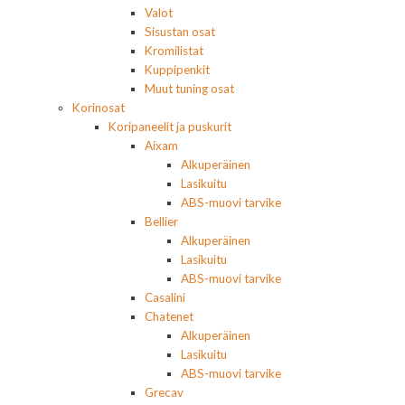
Valot
Sisustan osat
Kromilistat
Kuppipenkit
Muut tuning osat
Korinosat
Koripaneelit ja puskurit
Aixam
Alkuperäinen
Lasikuitu
ABS-muovi tarvike
Bellier
Alkuperäinen
Lasikuitu
ABS-muovi tarvike
Casalini
Chatenet
Alkuperäinen
Lasikuitu
ABS-muovi tarvike
Grecav