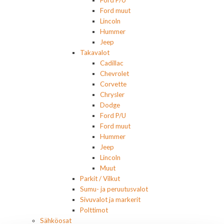
Ford P/U
Ford muut
Lincoln
Hummer
Jeep
Takavalot
Cadillac
Chevrolet
Corvette
Chrysler
Dodge
Ford P/U
Ford muut
Hummer
Jeep
Lincoln
Muut
Parkit / Vilkut
Sumu- ja peruutusvalot
Sivuvalot ja markerit
Polttimot
Sähköosat