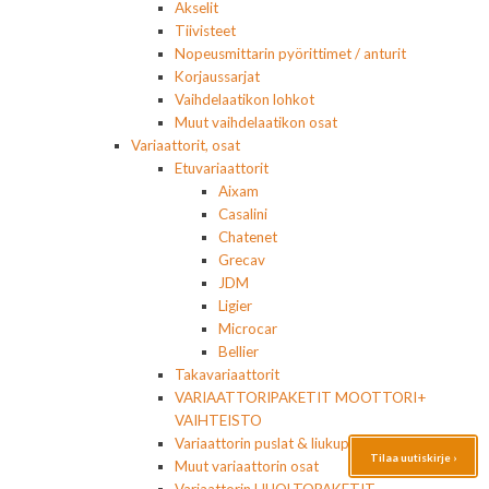
Akselit
Tiivisteet
Nopeusmittarin pyörittimet / anturit
Korjaussarjat
Vaihdelaatikon lohkot
Muut vaihdelaatikon osat
Variaattorit, osat
Etuvariaattorit
Aixam
Casalini
Chatenet
Grecav
JDM
Ligier
Microcar
Bellier
Takavariaattorit
VARIAATTORIPAKETIT MOOTTORI+
VAIHTEISTO
Variaattorin puslat & liukupalat
Tilaa uutiskirje ›
Muut variaattorin osat