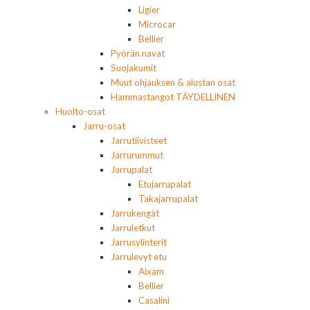
Ligier
Microcar
Bellier
Pyörän navat
Suojakumit
Muut ohjauksen & alustan osat
Hammastangot TÄYDELLINEN
Huolto-osat
Jarru-osat
Jarrutiivisteet
Jarrurummut
Jarrupalat
Etujarrupalat
Takajarrupalat
Jarrukengät
Jarruletkut
Jarrusylinterit
Jarrulevyt etu
Aixam
Bellier
Casalini