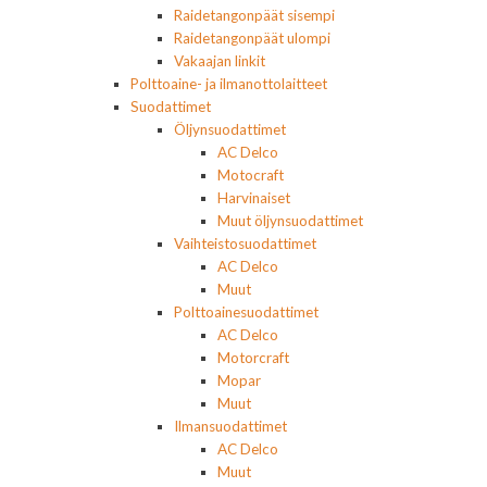
Raidetangonpäät sisempi
Raidetangonpäät ulompi
Vakaajan linkit
Polttoaine- ja ilmanottolaitteet
Suodattimet
Öljynsuodattimet
AC Delco
Motocraft
Harvinaiset
Muut öljynsuodattimet
Vaihteistosuodattimet
AC Delco
Muut
Polttoainesuodattimet
AC Delco
Motorcraft
Mopar
Muut
Ilmansuodattimet
AC Delco
Muut