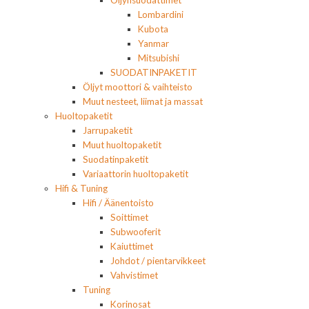
Öljynsuodattimet
Lombardini
Kubota
Yanmar
Mitsubishi
SUODATINPAKETIT
Öljyt moottori & vaihteisto
Muut nesteet, liimat ja massat
Huoltopaketit
Jarrupaketit
Muut huoltopaketit
Suodatinpaketit
Variaattorin huoltopaketit
Hifi & Tuning
Hifi / Äänentoisto
Soittimet
Subwooferit
Kaiuttimet
Johdot / pientarvikkeet
Vahvistimet
Tuning
Korinosat