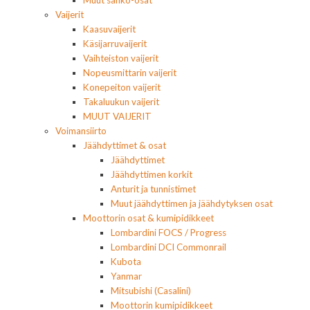
Muut sähkö-osat
Vaijerit
Kaasuvaijerit
Käsijarruvaijerit
Vaihteiston vaijerit
Nopeusmittarin vaijerit
Konepeiton vaijerit
Takaluukun vaijerit
MUUT VAIJERIT
Voimansiirto
Jäähdyttimet & osat
Jäähdyttimet
Jäähdyttimen korkit
Anturit ja tunnistimet
Muut jäähdyttimen ja jäähdytyksen osat
Moottorin osat & kumipidikkeet
Lombardini FOCS / Progress
Lombardini DCI Commonrail
Kubota
Yanmar
Mitsubishi (Casalini)
Moottorin kumipidikkeet