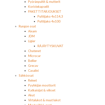
Pyöränpultit & mutterit
Koristekapselit
PAKETTITARJOUKSET
Pulttijako 4x114,3
Pulttijako 4x100
Rungon osat
Aixam
JDM
Ligier
RÄJÄYTYSKUVAT
Chatenet
Microcar
Bellier
Grecav
Casalini
Sähköosat
Releet
Pyyhkijän moottorit
Katkaisijat & viikset
Akut
Virtalukot & muut lukot