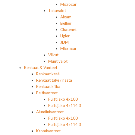
Microcar
Takavalot
Aixam
Bellier
Chatenet
Ligier
JDM
Microcar
Vilkut
Muut valot
Renkaat & Vanteet
Renkaat kesä
Renkaat talvi / nasta
Renkaat kitka
Peltivanteet
Pulttijako 4x100
Pulttijako 4x114,3
Alumiinivanteet
Pulttijako 4x100
Pulttijako 4x114,3
Kromivanteet