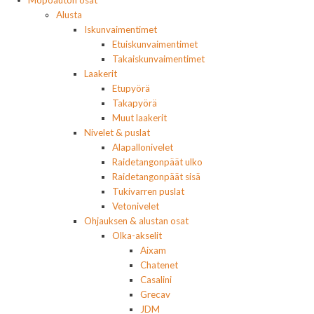
Mopoauton osat
Alusta
Iskunvaimentimet
Etuiskunvaimentimet
Takaiskunvaimentimet
Laakerit
Etupyörä
Takapyörä
Muut laakerit
Nivelet & puslat
Alapallonivelet
Raidetangonpäät ulko
Raidetangonpäät sisä
Tukivarren puslat
Vetonivelet
Ohjauksen & alustan osat
Olka-akselit
Aixam
Chatenet
Casalini
Grecav
JDM