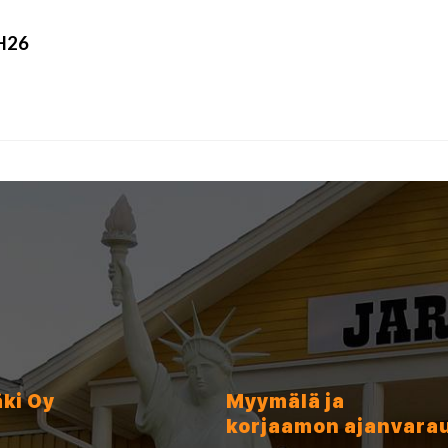
H26
äki Oy
Myymälä ja
korjaamon ajanvara