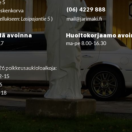
e 5
(06) 4229 888
skenkorva
ellukseen: Lasipajantie 5
)
mail@jarimaki.fi
ä avoinna
Huoltokorjaamo avo
17
ma-pe 8.00-16.30
6 poikkeusaukioloaikoja:
12-15
16
-18