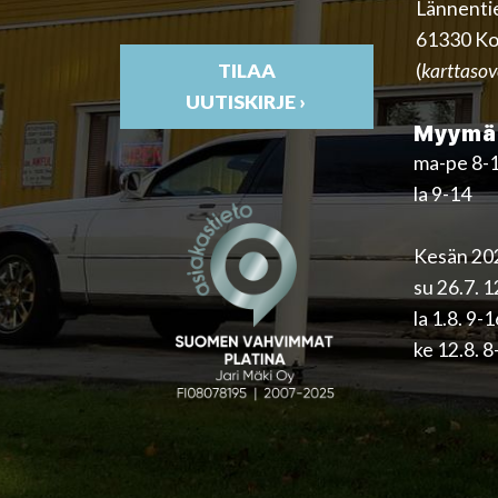
Lännenti
61330 Ko
(
karttasov
TILAA
UUTISKIRJE ›
Myymäl
ma-pe 8-
la 9-14
Kesän 202
su 26.7. 
la 1.8. 9-
ke 12.8. 8