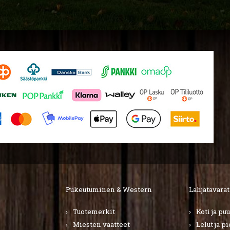
Pukeutuminen & Western
Lahjatavarat
Tuotemerkit
Koti ja pu
Miesten vaatteet
Lelut ja p