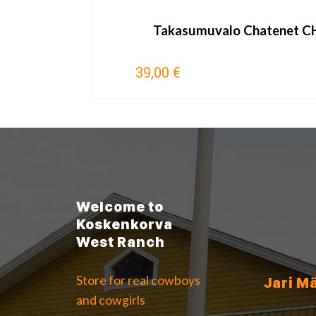
Takasumuvalo Chatenet C
39,00 €
Welcome to
Koskenkorva
West Ranch
Store for real cowboys
Jari M
and cowgirls