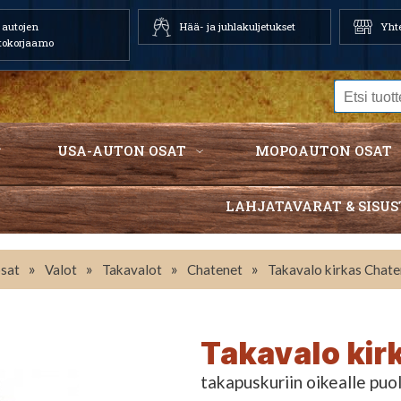
autojen
Hää- ja juhlakuljetukset
Yhte
tokorjaamo
USA-AUTON OSAT
MOPOAUTON OSAT
LAHJATAVARAT & SISUS
»
»
»
»
sat
Valot
Takavalot
Chatenet
Takavalo kirkas Chat
Takavalo ki
takapuskuriin oikealle puol