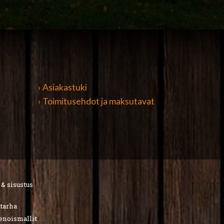
› Asiakastuki
› Toimitusehdot ja maksutavat
 & sisustus
utarha
ienoismallit