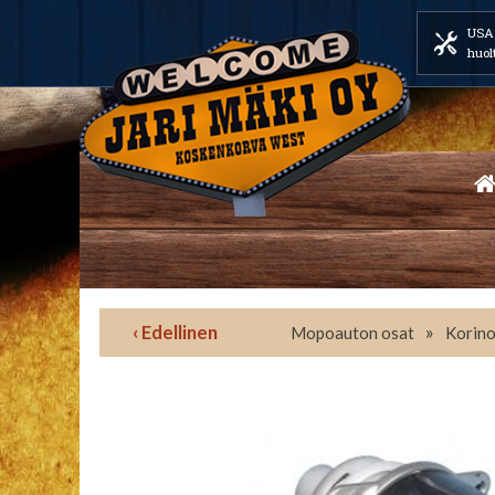
USA 
huol
‹ Edellinen
»
Mopoauton osat
Korino