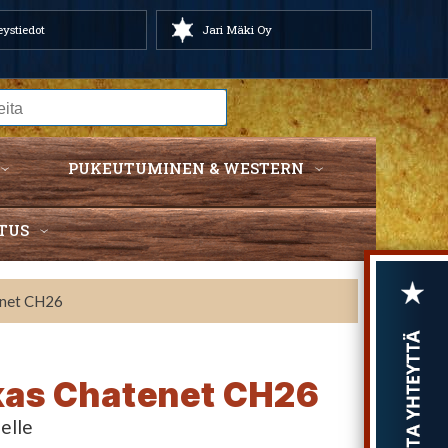
ystiedot
Jari Mäki Oy
PUKEUTUMINEN & WESTERN
TUS
enet CH26
rkas Chatenet CH26
elle