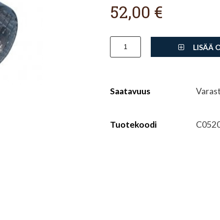
52,00 €
LISÄÄ 
Saatavuus
Varas
Tuotekoodi
C052