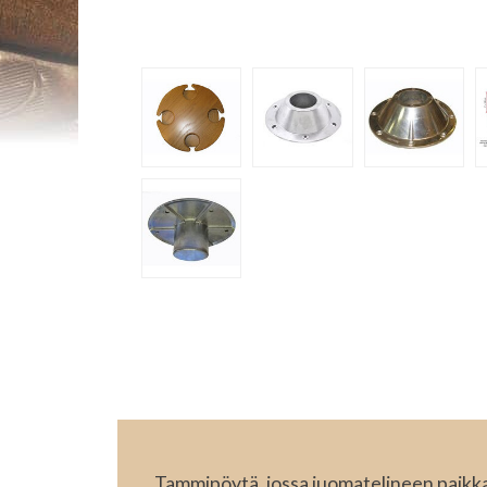
Tammipöytä, jossa juomatelineen paikka 