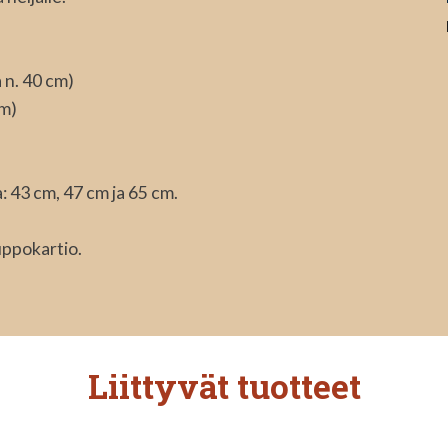
 n. 40 cm)
cm)
 43 cm, 47 cm ja 65 cm.
uppokartio.
Liittyvät tuotteet