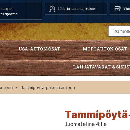
autojen
Hää- ja juhlakuljetukset
Yhte
tokorjaamo
USA-AUTON OSAT
MOPOAUTON OSAT
LAHJATAVARAT & SISUS
»
autoon
Tammipöytä-paketti autoon
Tammipöytä-
Juomateline 4:lle