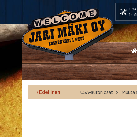
USA 
huol
‹ Edellinen
»
USA-auton osat
Muuta 