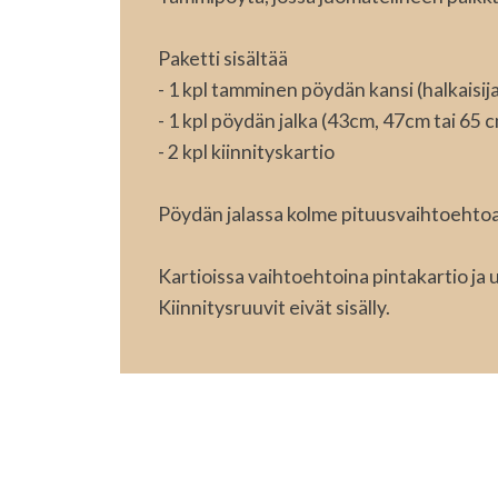
Paketti sisältää
- 1 kpl tamminen pöydän kansi (halkaisija
- 1 kpl pöydän jalka (43cm, 47cm tai 65 
- 2 kpl kiinnityskartio
Pöydän jalassa kolme pituusvaihtoehtoa:
Kartioissa vaihtoehtoina pintakartio ja 
Kiinnitysruuvit eivät sisälly.