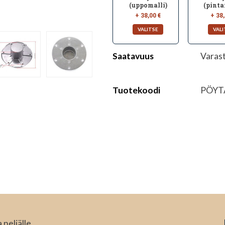
(uppomalli)
(pinta
+ 38,00 €
+ 38,
Saatavuus
Varas
Tuotekoodi
PÖYT
neljälle.