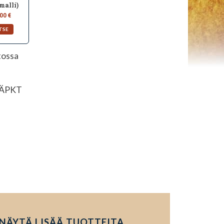
malli)
00 €
tossa
ÄPKT
NÄYTÄ LISÄÄ TUOTTEITA