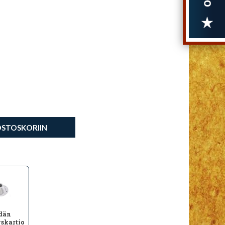
OSTOSKORIIN
dän
skartio