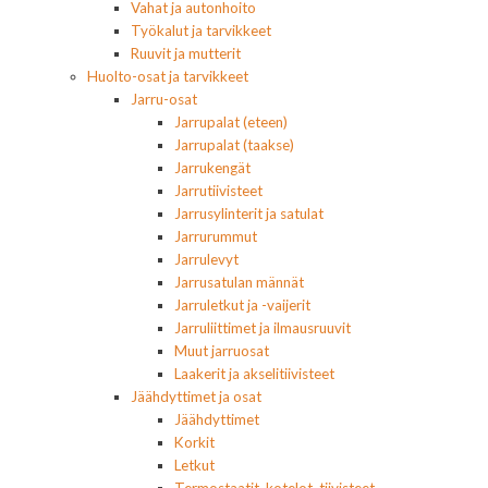
Vahat ja autonhoito
Työkalut ja tarvikkeet
Ruuvit ja mutterit
Huolto-osat ja tarvikkeet
Jarru-osat
Jarrupalat (eteen)
Jarrupalat (taakse)
Jarrukengät
Jarrutiivisteet
Jarrusylinterit ja satulat
Jarrurummut
Jarrulevyt
Jarrusatulan männät
Jarruletkut ja -vaijerit
Jarruliittimet ja ilmausruuvit
Muut jarruosat
Laakerit ja akselitiivisteet
Jäähdyttimet ja osat
Jäähdyttimet
Korkit
Letkut
Termostaatit, kotelot, tiivisteet