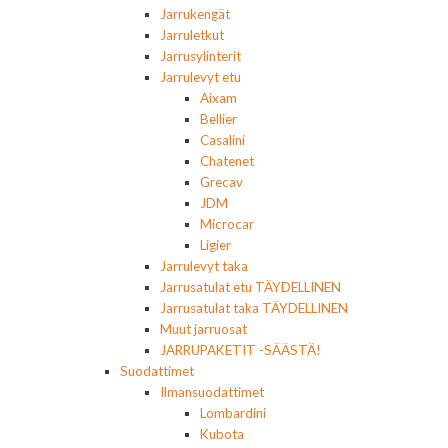
Jarrukengät
Jarruletkut
Jarrusylinterit
Jarrulevyt etu
Aixam
Bellier
Casalini
Chatenet
Grecav
JDM
Microcar
Ligier
Jarrulevyt taka
Jarrusatulat etu TÄYDELLINEN
Jarrusatulat taka TÄYDELLINEN
Muut jarruosat
JARRUPAKETIT -SÄÄSTÄ!
Suodattimet
Ilmansuodattimet
Lombardini
Kubota