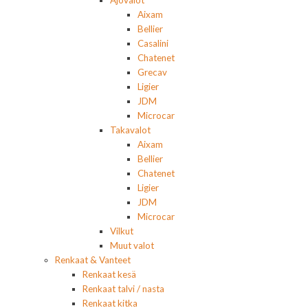
Aixam
Bellier
Casalini
Chatenet
Grecav
Ligier
JDM
Microcar
Takavalot
Aixam
Bellier
Chatenet
Ligier
JDM
Microcar
Vilkut
Muut valot
Renkaat & Vanteet
Renkaat kesä
Renkaat talvi / nasta
Renkaat kitka