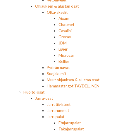
Ohjauksen & alustan osat
Olka-akselit
Aixam
Chatenet
Casalini
Grecav
JDM
Ligier
Microcar
Bellier
Pyörän navat
Suojakumit
Muut ohjauksen & alustan osat
Hammastangot TÄYDELLINEN
Huolto-osat
Jarru-osat
Jarrutiivisteet
Jarrurummut
Jarrupalat
Etujarrupalat
Takajarrupalat