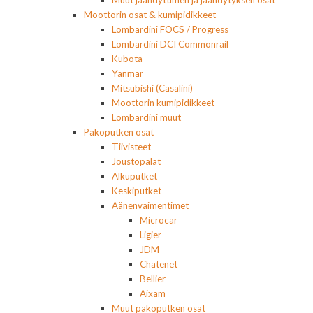
Moottorin osat & kumipidikkeet
Lombardini FOCS / Progress
Lombardini DCI Commonrail
Kubota
Yanmar
Mitsubishi (Casalini)
Moottorin kumipidikkeet
Lombardini muut
Pakoputken osat
Tiivisteet
Joustopalat
Alkuputket
Keskiputket
Äänenvaimentimet
Microcar
Ligier
JDM
Chatenet
Bellier
Aixam
Muut pakoputken osat