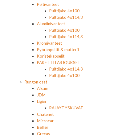
Peltivanteet
Pulttijako 4x100
Pulttijako 4x114,3
Alumiinivanteet
Pulttijako 4x100
Pulttijako 4x114,3
Kromivanteet
Pyöränpultit & mutterit
Koristekapselit
PAKETTITARJOUKSET
Pulttijako 4x114,3
Pulttijako 4x100
Rungon osat
Aixam
JDM
Ligier
RÄJÄYTYSKUVAT
Chatenet
Microcar
Bellier
Grecav