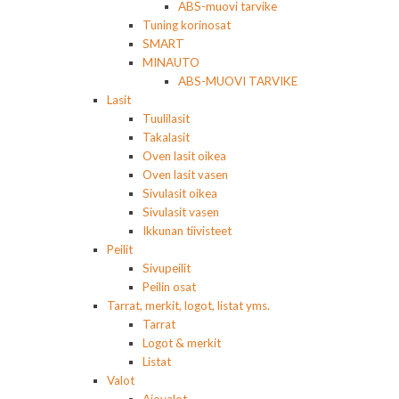
ABS-muovi tarvike
Tuning korinosat
SMART
MINAUTO
ABS-MUOVI TARVIKE
Lasit
Tuulilasit
Takalasit
Oven lasit oikea
Oven lasit vasen
Sivulasit oikea
Sivulasit vasen
Ikkunan tiivisteet
Peilit
Sivupeilit
Peilin osat
Tarrat, merkit, logot, listat yms.
Tarrat
Logot & merkit
Listat
Valot
Ajovalot