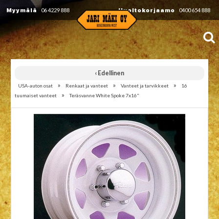
Myymälä
06 4229 888
Huoltokorjaamo
0400 654 888
‹ Edellinen
»
»
»
USA-auton osat
Renkaat ja vanteet
Vanteet ja tarvikkeet
16
»
tuumaiset vanteet
Teräsvanne White Spoke 7x16"