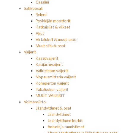
Casalini
Sähköosat
Releet
Pyyhkijän moottorit
Katkaisijat & viikset
Akut
Virtalukot & muut lukot
Muut sähkö-osat
Vaijerit
Kaasuvaijerit
Käsijarruvaijerit
Vaihteiston vaijerit
Nopeusmittarin vaijerit
Konepeiton vaijerit
Takaluukun vaijerit
MUUT VAIJERIT
Voimansiirto
Jäähdyttimet & osat
Jäähdyttimet
Jäähdyttimen korkit
Anturit ja tunnistimet
Muut jäähdyttimen ja jäähdytyksen osat