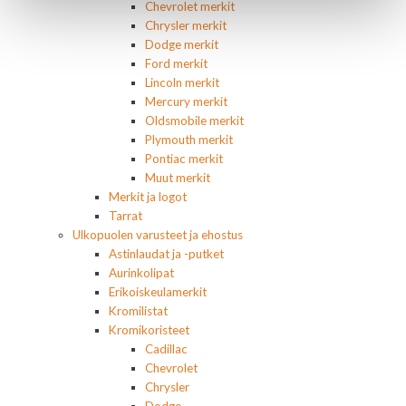
Chevrolet merkit
Chrysler merkit
Dodge merkit
Ford merkit
Lincoln merkit
Mercury merkit
Oldsmobile merkit
Plymouth merkit
Pontiac merkit
Muut merkit
Merkit ja logot
Tarrat
Ulkopuolen varusteet ja ehostus
Astinlaudat ja -putket
Aurinkolipat
Erikoiskeulamerkit
Kromilistat
Kromikoristeet
Cadillac
Chevrolet
Chrysler
Dodge