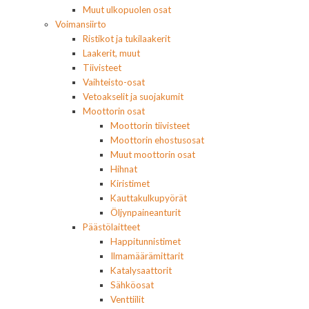
Muut ulkopuolen osat
Voimansiirto
Ristikot ja tukilaakerit
Laakerit, muut
Tiivisteet
Vaihteisto-osat
Vetoakselit ja suojakumit
Moottorin osat
Moottorin tiivisteet
Moottorin ehostusosat
Muut moottorin osat
Hihnat
Kiristimet
Kauttakulkupyörät
Öljynpaineanturit
Päästölaitteet
Happitunnistimet
Ilmamäärämittarit
Katalysaattorit
Sähköosat
Venttiilit