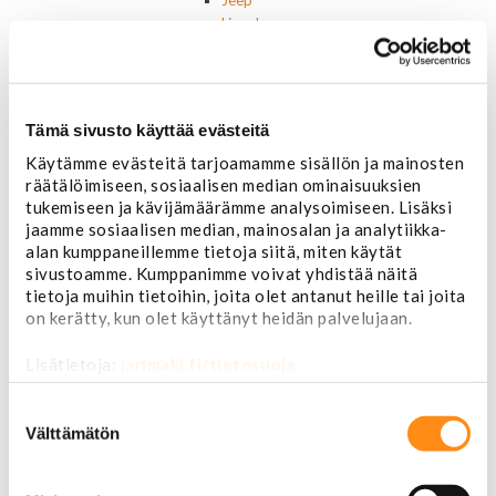
Lincoln
Muut
Parkit / Vilkut
Sumu- ja peruutusvalot
Sivuvalot ja markerit
Tämä sivusto käyttää evästeitä
Polttimot
Käytämme evästeitä tarjoamamme sisällön ja mainosten
Sähköosat
räätälöimiseen, sosiaalisen median ominaisuuksien
Akut
tukemiseen ja kävijämäärämme analysoimiseen. Lisäksi
Lasinnostin- ja keskuslukon moottorit
jaamme sosiaalisen median, mainosalan ja analytiikka-
Laturit ja laturin osat
alan kumppaneillemme tietoja siitä, miten käytät
Laturit
sivustoamme. Kumppanimme voivat yhdistää näitä
Laturin osat
tietoja muihin tietoihin, joita olet antanut heille tai joita
Lämmitys ja ilmastointi
on kerätty, kun olet käyttänyt heidän palvelujaan.
Etuvastukset
Kennot
Lisätietoja:
jarimaki.fi/tietosuoja
Kompressorit ja osat
Käyttöpaneelit / kytkimet
Suostumuksen
Moottorit
valinta
Välttämätön
Ilmastoinnin osat
Muut
Ohjainlaitteet