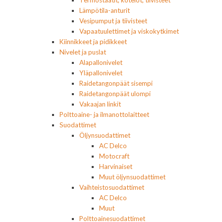
Lämpötila-anturit
Vesipumput ja tiivisteet
Vapaatuulettimet ja viskokytkimet
Kiinnikkeet ja pidikkeet
Nivelet ja puslat
Alapallonivelet
Yläpallonivelet
Raidetangonpäät sisempi
Raidetangonpäät ulompi
Vakaajan linkit
Polttoaine- ja ilmanottolaitteet
Suodattimet
Öljynsuodattimet
AC Delco
Motocraft
Harvinaiset
Muut öljynsuodattimet
Vaihteistosuodattimet
AC Delco
Muut
Polttoainesuodattimet