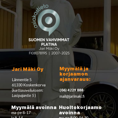
Myymälä ja
Jari Mäki Oy
korjaamon
ajanvaraus:
Lännentie 5
61330 Koskenkorva
(
karttasovellukseen:
(06) 4229 888
Lasipajantie 5
)
mail@jarimaki.fi
Myymälä avoinna
Huoltokorjaamo
avoinna
ma-pe 8-17
la 9-14
ma-pe 8.00-16.30