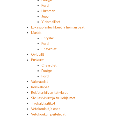
Ford
Hummer
Jeep
Yleismalliset
Lokasuojanlevikkeet ja helman osat
Maskit
Chrysler
Ford
Chevrolet
Ovipeilit
Puskurit
Chevrolet
Dodge
Ford
Valoraudat
Roiskeläpät
Rekisterikilven kehykset
Sivulasivisiirit ja tuuliohjaimet
Työkalulaatikot
Vetokoukut ja osat
Vetokoukun peitelevyt