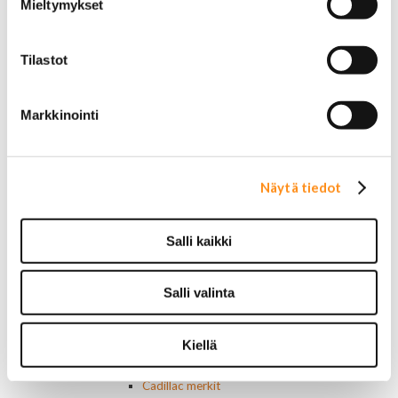
Mieltymykset
Startit ja startin osat
Starttimoottorit
Starttimoottorin osat
Tilastot
Sytytysosat
Sähköosat
Ajovalokytkimet
Markkinointi
Jarruvalokytkimet
Keskuslukon kytkimet
Lasinnostimen kytkimet
Lämmityslaitteen osat
Näytä tiedot
Muut kytkimet ja sähköosat
Nelivedon kytkimet
Ovivalokykimet
Salli kaikki
Releet ja sulakkeet
Vakionopeudensäätimen osat
Tarrat, tunnukset, logot, merkit
Salli valinta
Alkuperäiset tarrat ja teipit
Käytetyt alkuperäismerkit
Kiellä
AMC merkit
Buick merkit
Cadillac merkit