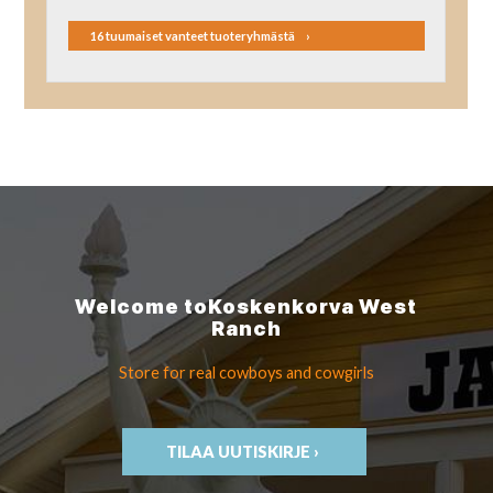
16 tuumaiset vanteet tuoteryhmästä
Welcome to
Koskenkorva
West
Ranch
Store for real cowboys
and cowgirls
TILAA UUTISKIRJE ›