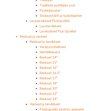
Tuulilasin pyyhkijän osat
Pyyhkijänsulat
Sivulasivisiirit ja tuuliohjaimet
Lavatarvikkeet PickUp:eihin
Lavatarvikkeet
Lavakatteet Pick Up:eihin
Renkaat ja vanteet
Renkaat ja tarvikkeet
Varapyörätelineet
Venttiilinhatut
Renkaat 14"
Renkaat 15"
Renkaat 16"
Renkaat 16,5"
Renkaat 17"
Renkaat 18"
Renkaat 20"
Renkaat 22"
Renkaat 24"
Vanteet ja tarvikkeet
Pölykapselit, keskiöt, spinnerit