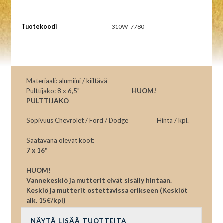
Tuotekoodi
310W-7780
Materiaali: alumiini / kiiltävä
Pulttijako: 8 x 6,5"
HUOM!
PULTTIJAKO
Sopivuus Chevrolet / Ford / Dodge Hinta / kpl.
Saatavana olevat koot:
7 x 16"
HUOM!
Vannekeskiö ja mutterit eivät sisälly hintaan.
Keskiö ja mutterit ostettavissa erikseen (Keskiöt
alk. 15€/kpl)
NÄYTÄ LISÄÄ TUOTTEITA