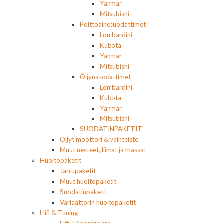
Yanmar
Mitsubishi
Polttoainesuodattimet
Lombardini
Kubota
Yanmar
Mitsubishi
Öljynsuodattimet
Lombardini
Kubota
Yanmar
Mitsubishi
SUODATINPAKETIT
Öljyt moottori & vaihteisto
Muut nesteet, liimat ja massat
Huoltopaketit
Jarrupaketit
Muut huoltopaketit
Suodatinpaketit
Variaattorin huoltopaketit
Hifi & Tuning
Hifi / Äänentoisto