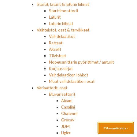
Startit, laturit & laturin hihnat
Starttimoottorit
Laturit
Laturin hihnat
Vaihteistot, osat & tarvikkeet
Vaihdelaatikot
Rattaat
Akselit
Tiivisteet
Nopeusmittarin pyörittimet / anturit
Korjaussarjat
Vaihdelaatikon lohkot
Muut vaihdelaatikon osat
Variaattorit, osat
Etuvariaattorit
Aixam
Casalini
Chatenet
Grecav
JDM
Tilaa uutiskirje ›
Ligier