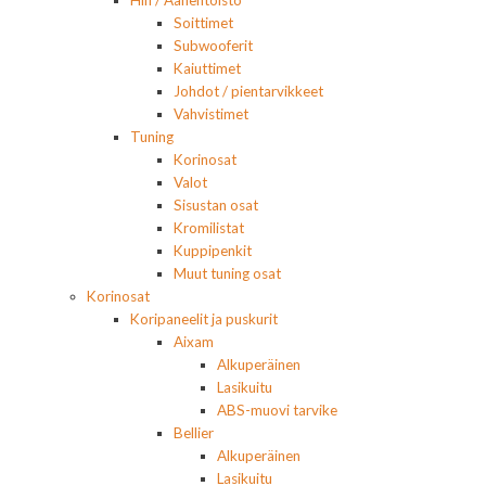
Soittimet
Subwooferit
Kaiuttimet
Johdot / pientarvikkeet
Vahvistimet
Tuning
Korinosat
Valot
Sisustan osat
Kromilistat
Kuppipenkit
Muut tuning osat
Korinosat
Koripaneelit ja puskurit
Aixam
Alkuperäinen
Lasikuitu
ABS-muovi tarvike
Bellier
Alkuperäinen
Lasikuitu