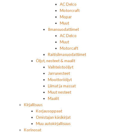
AC Delco
Motorcraft
Mopar
Muut
Ilmansuodattimet
AC Delco
Muut
Motorcaft
Raitisilmasuodattimet
Öljyt, nesteet & maalit
Vaihteistoöljyt
Jarrunesteet
Moottoriöljyt
Liimat ja massat
Muut nesteet
Maalit
Kirjallisuus
Korjausoppaat
Omistajan käsikirjat
Muu autokirjallisuus
Korinosat