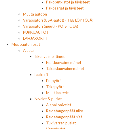
Pakoputkistot ja tiivisteet
Pakosarjat ja tiivisteet
Muuta autoon
Varaosatori (USA-autot) - TEE LÖYTÖJÄ!
Varaosatori (muut) - POISTOJA!
PURKUAUTOT
LAHJAKORTTI
Mopoauton osat
Alusta
Iskunvaimentimet
Etuiskunvaimentimet
Takaiskunvaimentimet
Laakerit
Etupyörä
Takapyörä
Muut laakerit
Nivelet & puslat
Alapallonivelet
Raidetangonpäät ulko
Raidetangonpäät sisä
Tukivarren puslat
Vetonivelet