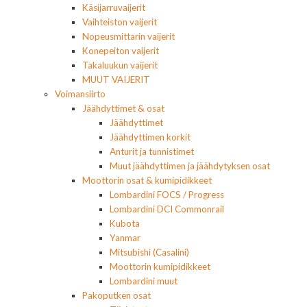
Käsijarruvaijerit
Vaihteiston vaijerit
Nopeusmittarin vaijerit
Konepeiton vaijerit
Takaluukun vaijerit
MUUT VAIJERIT
Voimansiirto
Jäähdyttimet & osat
Jäähdyttimet
Jäähdyttimen korkit
Anturit ja tunnistimet
Muut jäähdyttimen ja jäähdytyksen osat
Moottorin osat & kumipidikkeet
Lombardini FOCS / Progress
Lombardini DCI Commonrail
Kubota
Yanmar
Mitsubishi (Casalini)
Moottorin kumipidikkeet
Lombardini muut
Pakoputken osat