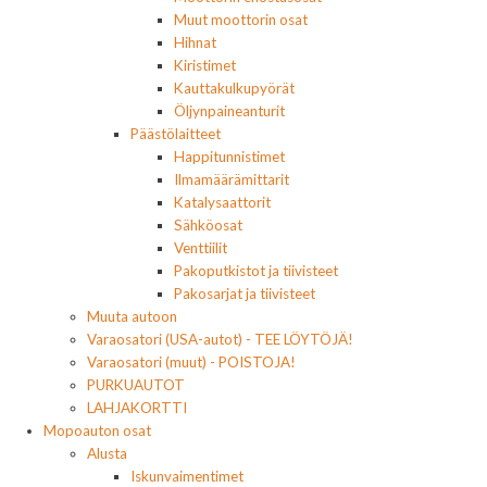
Muut moottorin osat
Hihnat
Kiristimet
Kauttakulkupyörät
Öljynpaineanturit
Päästölaitteet
Happitunnistimet
Ilmamäärämittarit
Katalysaattorit
Sähköosat
Venttiilit
Pakoputkistot ja tiivisteet
Pakosarjat ja tiivisteet
Muuta autoon
Varaosatori (USA-autot) - TEE LÖYTÖJÄ!
Varaosatori (muut) - POISTOJA!
PURKUAUTOT
LAHJAKORTTI
Mopoauton osat
Alusta
Iskunvaimentimet