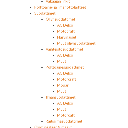
Vakaajan linkit
Polttoaine- ja ilmanottolaitteet
Suodattimet
Öljynsuodattimet
AC Delco
Motocraft
Harvinaiset
Muut öljynsuodattimet
Vaihteistosuodattimet
AC Delco
Muut
Polttoainesuodattimet
AC Delco
Motorcraft
Mopar
Muut
Ilmansuodattimet
AC Delco
Muut
Motorcaft
Raitisilmasuodattimet
Öljyt, nesteet & maalit