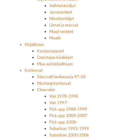
Vaihteistoöljyt
Jarrunesteet
Moottoriöljyt
Liimat ja massat
Muut nesteet
Maalit
Kirjallisuus
Korjausoppaat
Omistajan käsikirjat
Muu autokirjallisuus
Korinosat
Starcraft levikesarja 97-03
Mustang korinosat
Chevrolet
Van 1978-1996
Van 1997-
Pick upp 1988-1999
Pick upp 2000-2007
Pick upp 2008-
Suburban 1992-1999
Suburban 2000-2006