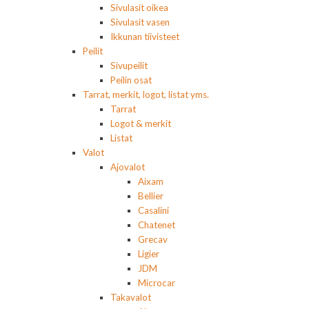
Sivulasit oikea
Sivulasit vasen
Ikkunan tiivisteet
Peilit
Sivupeilit
Peilin osat
Tarrat, merkit, logot, listat yms.
Tarrat
Logot & merkit
Listat
Valot
Ajovalot
Aixam
Bellier
Casalini
Chatenet
Grecav
Ligier
JDM
Microcar
Takavalot