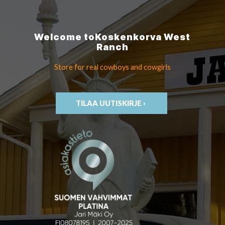
Welcome to
Koskenkorva
West
Ranch
Store for real cowboys
and cowgirls
TILAA UUTISKIRJE ›