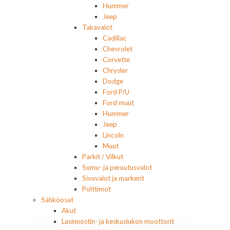
Hummer
Jeep
Takavalot
Cadillac
Chevrolet
Corvette
Chrysler
Dodge
Ford P/U
Ford muut
Hummer
Jeep
Lincoln
Muut
Parkit / Vilkut
Sumu- ja peruutusvalot
Sivuvalot ja markerit
Polttimot
Sähköosat
Akut
Lasinnostin- ja keskuslukon moottorit