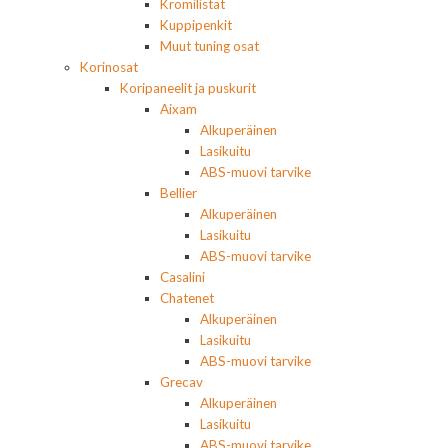
Kromilistat
Kuppipenkit
Muut tuning osat
Korinosat
Koripaneelit ja puskurit
Aixam
Alkuperäinen
Lasikuitu
ABS-muovi tarvike
Bellier
Alkuperäinen
Lasikuitu
ABS-muovi tarvike
Casalini
Chatenet
Alkuperäinen
Lasikuitu
ABS-muovi tarvike
Grecav
Alkuperäinen
Lasikuitu
ABS-muovi tarvike