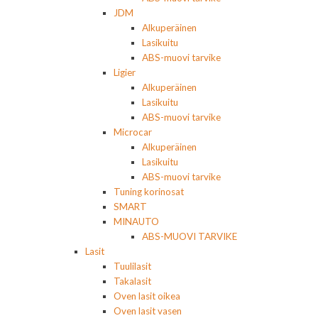
JDM
Alkuperäinen
Lasikuitu
ABS-muovi tarvike
Ligier
Alkuperäinen
Lasikuitu
ABS-muovi tarvike
Microcar
Alkuperäinen
Lasikuitu
ABS-muovi tarvike
Tuning korinosat
SMART
MINAUTO
ABS-MUOVI TARVIKE
Lasit
Tuulilasit
Takalasit
Oven lasit oikea
Oven lasit vasen