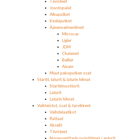
Tiivisteet
Joustopalat
Alkuputket
Keskiputket
Äänenvaimentimet
Microcar
Ligier
JDM
Chatenet
Bellier
Aixam
Muut pakoputken osat
Startit, laturit & laturin hihnat
Starttimoottorit
Laturit
Laturin hihnat
Vaihteistot, osat & tarvikkeet
Vaihdelaatikot
Rattaat
Akselit
Tiivisteet
Nopeusmittarin pyörittimet / anturit