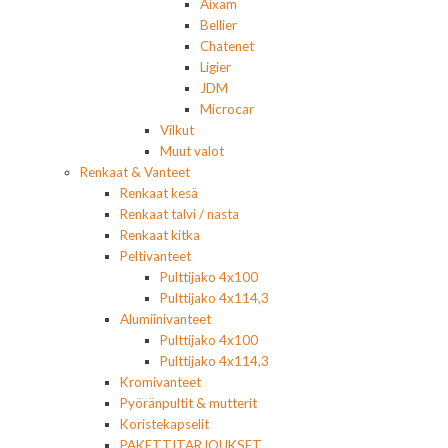
Aixam
Bellier
Chatenet
Ligier
JDM
Microcar
Vilkut
Muut valot
Renkaat & Vanteet
Renkaat kesä
Renkaat talvi / nasta
Renkaat kitka
Peltivanteet
Pulttijako 4x100
Pulttijako 4x114,3
Alumiinivanteet
Pulttijako 4x100
Pulttijako 4x114,3
Kromivanteet
Pyöränpultit & mutterit
Koristekapselit
PAKETTITARJOUKSET