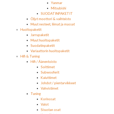
Yanmar
Mitsubishi
SUODATINPAKETIT
Öljyt moottori & vaihteisto
Muut nesteet, liimat ja massat
Huoltopaketit
Jarrupaketit
Muut huoltopaketit
Suodatinpaketit
Variaattorin huoltopaketit
Hifi & Tuning
Hifi / Äänentoisto
Soittimet
Subwooferit
Kaiuttimet
Johdot / pientarvikkeet
Vahvistimet
Tuning
Korinosat
Valot
Sisustan osat