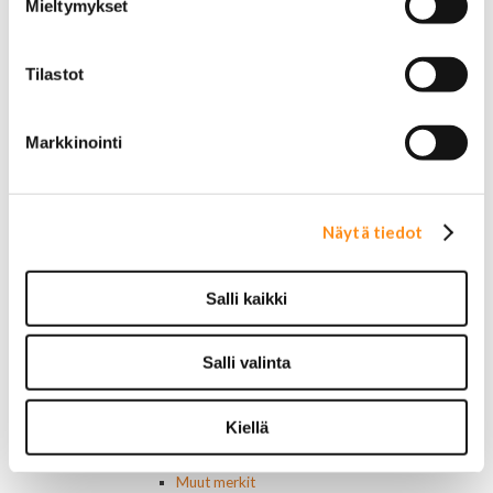
Mieltymykset
Muut kytkimet ja sähköosat
Nelivedon kytkimet
Ovivalokykimet
Tilastot
Releet ja sulakkeet
Vakionopeudensäätimen osat
Tarrat, tunnukset, logot, merkit
Markkinointi
Alkuperäiset tarrat ja teipit
Käytetyt alkuperäismerkit
AMC merkit
Buick merkit
Näytä tiedot
Cadillac merkit
Chevrolet merkit
Chrysler merkit
Salli kaikki
Dodge merkit
Ford merkit
Salli valinta
Lincoln merkit
Mercury merkit
Oldsmobile merkit
Kiellä
Plymouth merkit
Pontiac merkit
Muut merkit