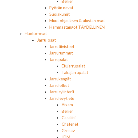
Bellier
Pyörän navat
Suojakumit
Muut ohjauksen & alustan osat
Hammastangot TÄYDELLINEN
Huolto-osat
Jarru-osat
Jarrutiivisteet
Jarrurummut
Jarrupalat
Etujarrupalat
Takajarrupalat
Jarrukengät
Jarruletkut
Jarrusylinterit
Jarrulevyt etu
Aixam
Bellier
Casalini
Chatenet
Grecav
JDM