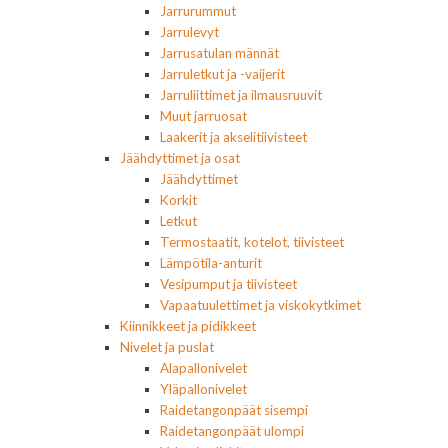
Jarrurummut
Jarrulevyt
Jarrusatulan männät
Jarruletkut ja -vaijerit
Jarruliittimet ja ilmausruuvit
Muut jarruosat
Laakerit ja akselitiivisteet
Jäähdyttimet ja osat
Jäähdyttimet
Korkit
Letkut
Termostaatit, kotelot, tiivisteet
Lämpötila-anturit
Vesipumput ja tiivisteet
Vapaatuulettimet ja viskokytkimet
Kiinnikkeet ja pidikkeet
Nivelet ja puslat
Alapallonivelet
Yläpallonivelet
Raidetangonpäät sisempi
Raidetangonpäät ulompi