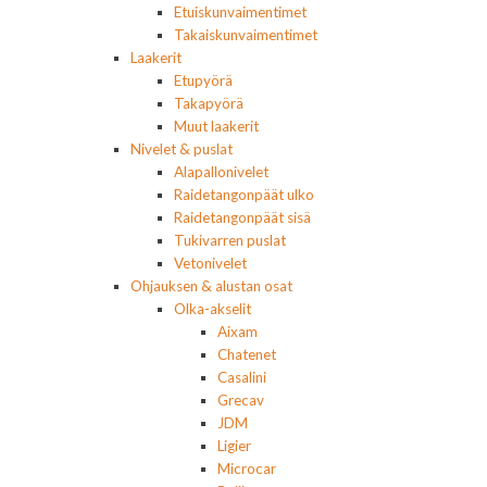
Etuiskunvaimentimet
Takaiskunvaimentimet
Laakerit
Etupyörä
Takapyörä
Muut laakerit
Nivelet & puslat
Alapallonivelet
Raidetangonpäät ulko
Raidetangonpäät sisä
Tukivarren puslat
Vetonivelet
Ohjauksen & alustan osat
Olka-akselit
Aixam
Chatenet
Casalini
Grecav
JDM
Ligier
Microcar