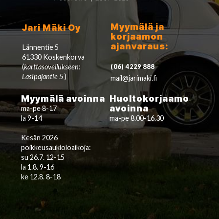
Myymälä ja
Jari Mäki Oy
korjaamon
ajanvaraus:
Lännentie 5
61330 Koskenkorva
(
karttasovellukseen:
(06) 4229 888
Lasipajantie 5
)
mail@jarimaki.fi
Myymälä avoinna
Huoltokorjaamo
avoinna
ma-pe 8-17
la 9-14
ma-pe 8.00-16.30
Kesän 2026
poikkeusaukioloaikoja:
su 26.7. 12-15
la 1.8. 9-16
ke 12.8. 8-18