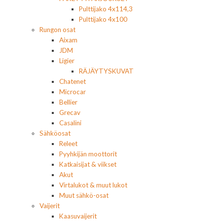
Pulttijako 4x114,3
Pulttijako 4x100
Rungon osat
Aixam
JDM
Ligier
RÄJÄYTYSKUVAT
Chatenet
Microcar
Bellier
Grecav
Casalini
Sähköosat
Releet
Pyyhkijän moottorit
Katkaisijat & viikset
Akut
Virtalukot & muut lukot
Muut sähkö-osat
Vaijerit
Kaasuvaijerit