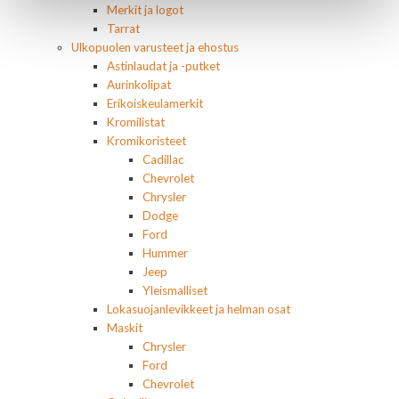
Merkit ja logot
Tarrat
Ulkopuolen varusteet ja ehostus
Astinlaudat ja -putket
Aurinkolipat
Erikoiskeulamerkit
Kromilistat
Kromikoristeet
Cadillac
Chevrolet
Chrysler
Dodge
Ford
Hummer
Jeep
Yleismalliset
Lokasuojanlevikkeet ja helman osat
Maskit
Chrysler
Ford
Chevrolet