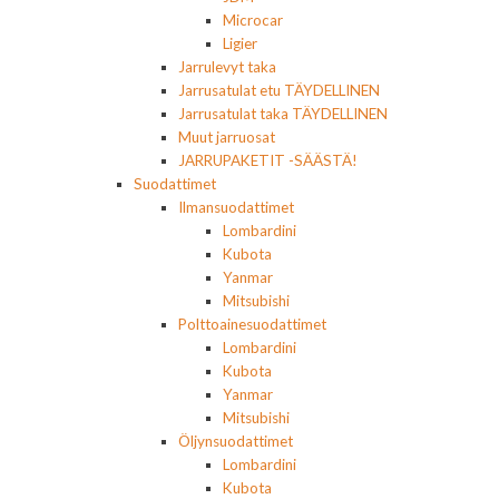
Microcar
Ligier
Jarrulevyt taka
Jarrusatulat etu TÄYDELLINEN
Jarrusatulat taka TÄYDELLINEN
Muut jarruosat
JARRUPAKETIT -SÄÄSTÄ!
Suodattimet
Ilmansuodattimet
Lombardini
Kubota
Yanmar
Mitsubishi
Polttoainesuodattimet
Lombardini
Kubota
Yanmar
Mitsubishi
Öljynsuodattimet
Lombardini
Kubota