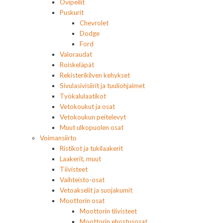
Ovipeilit
Puskurit
Chevrolet
Dodge
Ford
Valoraudat
Roiskeläpät
Rekisterikilven kehykset
Sivulasivisiirit ja tuuliohjaimet
Työkalulaatikot
Vetokoukut ja osat
Vetokoukun peitelevyt
Muut ulkopuolen osat
Voimansiirto
Ristikot ja tukilaakerit
Laakerit, muut
Tiivisteet
Vaihteisto-osat
Vetoakselit ja suojakumit
Moottorin osat
Moottorin tiivisteet
Moottorin ehostusosat