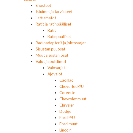
Ehosteet
Istuimet ja tarvikkeet
Lattiamatot
Ratit ja ratinpäälliset
Ratit
Ratinpäälliset
Radioadapterit ja johtosarjat
Sisustan puuosat
Muut sisustan osat
Valot ja polttimot
Valosarjat
Ajovalot
Cadillac
Chevorlet P/U
Corvette
Chevrolet muut
Chrysler
Dodge
Ford P/U
Ford muut
Lincoln