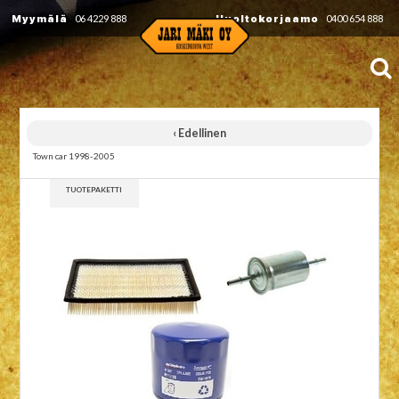
Myymälä
06 4229 888
Huoltokorjaamo
0400 654 888
‹ Edellinen
Town car 1998-2005
TUOTEPAKETTI