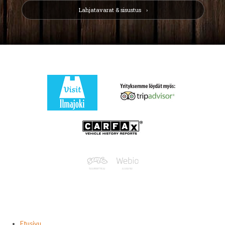
Lahjatavarat & sisustus
Etusivu