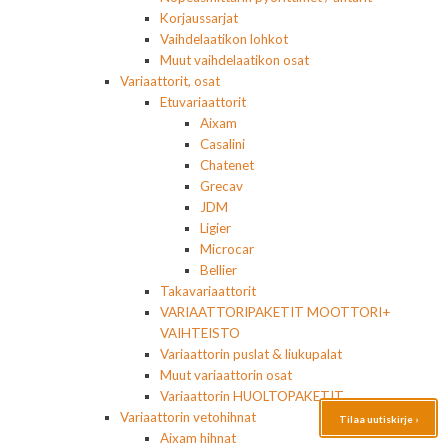
Korjaussarjat
Vaihdelaatikon lohkot
Muut vaihdelaatikon osat
Variaattorit, osat
Etuvariaattorit
Aixam
Casalini
Chatenet
Grecav
JDM
Ligier
Microcar
Bellier
Takavariaattorit
VARIAATTORIPAKETIT MOOTTORI+
VAIHTEISTO
Variaattorin puslat & liukupalat
Muut variaattorin osat
Variaattorin HUOLTOPAKETIT
Variaattorin vetohihnat
Tilaa uutiskirje ›
Aixam hihnat