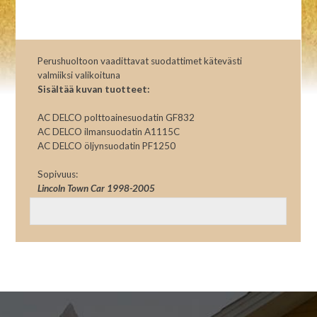
Perushuoltoon vaadittavat suodattimet kätevästi
valmiiksi valikoituna
Sisältää kuvan tuotteet:
AC DELCO polttoainesuodatin GF832
AC DELCO ilmansuodatin A1115C
AC DELCO öljynsuodatin PF1250
Sopivuus:
Lincoln Town Car 1998-2005