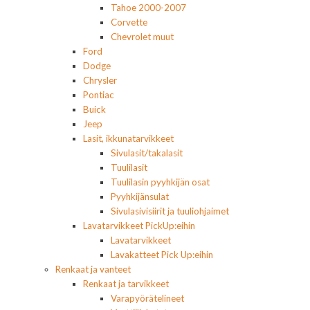
Tahoe 2000-2007
Corvette
Chevrolet muut
Ford
Dodge
Chrysler
Pontiac
Buick
Jeep
Lasit, ikkunatarvikkeet
Sivulasit/takalasit
Tuulilasit
Tuulilasin pyyhkijän osat
Pyyhkijänsulat
Sivulasivisiirit ja tuuliohjaimet
Lavatarvikkeet PickUp:eihin
Lavatarvikkeet
Lavakatteet Pick Up:eihin
Renkaat ja vanteet
Renkaat ja tarvikkeet
Varapyörätelineet