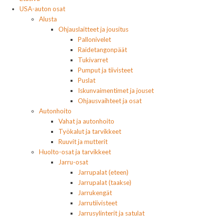
USA-auton osat
Alusta
Ohjauslaitteet ja jousitus
Pallonivelet
Raidetangonpäät
Tukivarret
Pumput ja tiivisteet
Puslat
Iskunvaimentimet ja jouset
Ohjausvaihteet ja osat
Autonhoito
Vahat ja autonhoito
Työkalut ja tarvikkeet
Ruuvit ja mutterit
Huolto-osat ja tarvikkeet
Jarru-osat
Jarrupalat (eteen)
Jarrupalat (taakse)
Jarrukengät
Jarrutiivisteet
Jarrusylinterit ja satulat