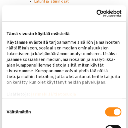
Laturit ja laturin osat
Laturit
Laturin osat
Lämmitys ja ilmastointi
Etuvastukset
Kennot
Tämä sivusto käyttää evästeitä
Kompressorit ja osat
Käytämme evästeitä tarjoamamme sisällön ja mainosten
Käyttöpaneelit / kytkimet
räätälöimiseen, sosiaalisen median ominaisuuksien
Moottorit
tukemiseen ja kävijämäärämme analysoimiseen. Lisäksi
Ilmastoinnin osat
jaamme sosiaalisen median, mainosalan ja analytiikka-
Muut
alan kumppaneillemme tietoja siitä, miten käytät
Ohjainlaitteet
sivustoamme. Kumppanimme voivat yhdistää näitä
Startit ja startin osat
tietoja muihin tietoihin, joita olet antanut heille tai joita
Starttimoottorit
on kerätty, kun olet käyttänyt heidän palvelujaan.
Starttimoottorin osat
Sytytysosat
Lisätietoja:
jarimaki.fi/tietosuoja
Sähköosat
Ajovalokytkimet
Suostumuksen
Jarruvalokytkimet
valinta
Välttämätön
Keskuslukon kytkimet
Lasinnostimen kytkimet
Lämmityslaitteen osat