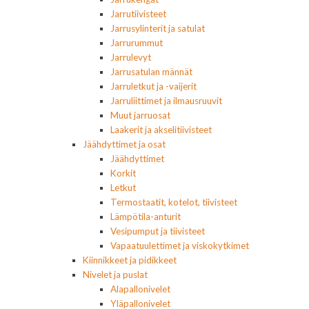
Jarrutiivisteet
Jarrusylinterit ja satulat
Jarrurummut
Jarrulevyt
Jarrusatulan männät
Jarruletkut ja -vaijerit
Jarruliittimet ja ilmausruuvit
Muut jarruosat
Laakerit ja akselitiivisteet
Jäähdyttimet ja osat
Jäähdyttimet
Korkit
Letkut
Termostaatit, kotelot, tiivisteet
Lämpötila-anturit
Vesipumput ja tiivisteet
Vapaatuulettimet ja viskokytkimet
Kiinnikkeet ja pidikkeet
Nivelet ja puslat
Alapallonivelet
Yläpallonivelet