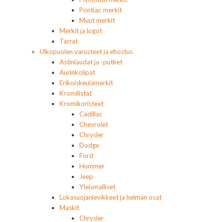
Pontiac merkit
Muut merkit
Merkit ja logot
Tarrat
Ulkopuolen varusteet ja ehostus
Astinlaudat ja -putket
Aurinkolipat
Erikoiskeulamerkit
Kromilistat
Kromikoristeet
Cadillac
Chevrolet
Chrysler
Dodge
Ford
Hummer
Jeep
Yleismalliset
Lokasuojanlevikkeet ja helman osat
Maskit
Chrysler