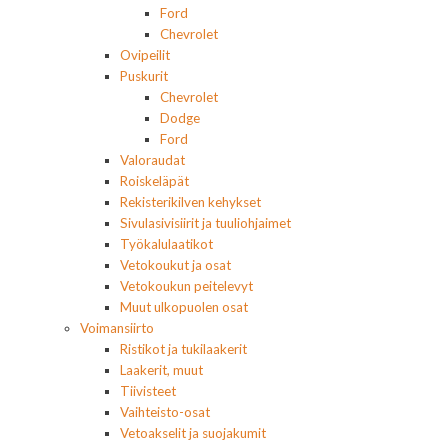
Ford
Chevrolet
Ovipeilit
Puskurit
Chevrolet
Dodge
Ford
Valoraudat
Roiskeläpät
Rekisterikilven kehykset
Sivulasivisiirit ja tuuliohjaimet
Työkalulaatikot
Vetokoukut ja osat
Vetokoukun peitelevyt
Muut ulkopuolen osat
Voimansiirto
Ristikot ja tukilaakerit
Laakerit, muut
Tiivisteet
Vaihteisto-osat
Vetoakselit ja suojakumit