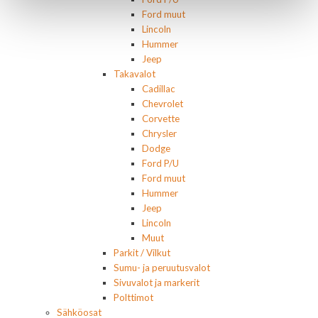
Ford muut
Lincoln
Hummer
Jeep
Takavalot
Cadillac
Chevrolet
Corvette
Chrysler
Dodge
Ford P/U
Ford muut
Hummer
Jeep
Lincoln
Muut
Parkit / Vilkut
Sumu- ja peruutusvalot
Sivuvalot ja markerit
Polttimot
Sähköosat