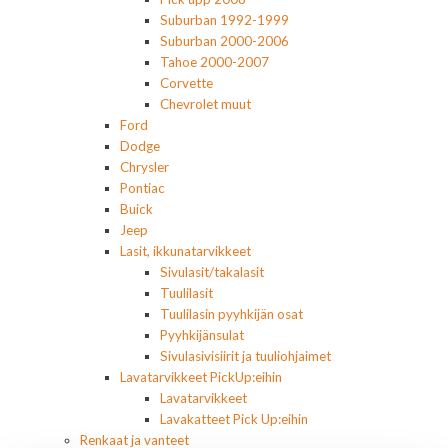
Suburban 1992-1999
Suburban 2000-2006
Tahoe 2000-2007
Corvette
Chevrolet muut
Ford
Dodge
Chrysler
Pontiac
Buick
Jeep
Lasit, ikkunatarvikkeet
Sivulasit/takalasit
Tuulilasit
Tuulilasin pyyhkijän osat
Pyyhkijänsulat
Sivulasivisiirit ja tuuliohjaimet
Lavatarvikkeet PickUp:eihin
Lavatarvikkeet
Lavakatteet Pick Up:eihin
Renkaat ja vanteet