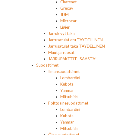
Chatenet
Grecav
JDM
Microcar
Ligier
Jarrulevyt taka
Jarrusatulat etu TÄYDELLINEN
Jarrusatulat taka TÄYDELLINEN
Muut jarruosat
JARRUPAKETIT -SÄÄSTÄ!
Suodattimet
Ilmansuodattimet
Lombardini
Kubota
Yanmar
Mitsubishi
Polttoainesuodattimet
Lombardini
Kubota
Yanmar
Mitsubishi
Öljynsuodattimet