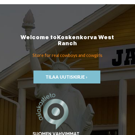
Welcome to
Koskenkorva
West
Ranch
Store for real cowboys
and cowgirls
TILAA UUTISKIRJE ›