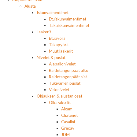
Alusta
Iskunvaimentimet
Etuiskunvaimentimet
Takaiskunvaimentimet
Laakerit
Etupyörä
Takapyörä
Muut laakerit
Nivelet & puslat
Alapallonivelet
Raidetangonpäät ulko
Raidetangonpäät sisä
Tukivarren puslat
Vetonivelet
Ohjauksen & alustan osat
Olka-akselit
Aixam
Chatenet
Casalini
Grecav
JDM