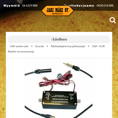
Myymälä
06 4229 888
Huoltokorjaamo
0400 654 888
‹ Edellinen
»
»
»
USA-auton osat
Sisusta
Radioadapterit ja johtosarjat
USA - EUR
Radion muunnossarja