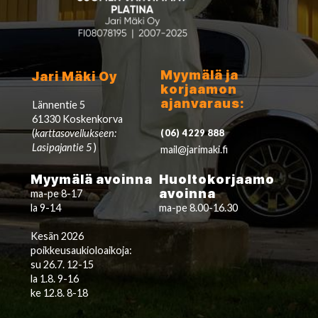
Myymälä ja
Jari Mäki Oy
korjaamon
ajanvaraus:
Lännentie 5
61330 Koskenkorva
(
karttasovellukseen:
(06) 4229 888
Lasipajantie 5
)
mail@jarimaki.fi
Myymälä avoinna
Huoltokorjaamo
avoinna
ma-pe 8-17
la 9-14
ma-pe 8.00-16.30
Kesän 2026
poikkeusaukioloaikoja:
su 26.7. 12-15
la 1.8. 9-16
ke 12.8. 8-18