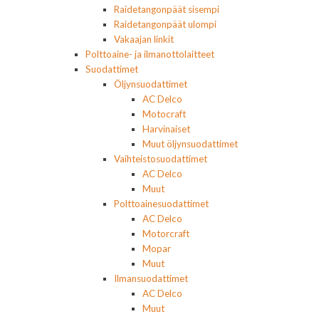
Raidetangonpäät sisempi
Raidetangonpäät ulompi
Vakaajan linkit
Polttoaine- ja ilmanottolaitteet
Suodattimet
Öljynsuodattimet
AC Delco
Motocraft
Harvinaiset
Muut öljynsuodattimet
Vaihteistosuodattimet
AC Delco
Muut
Polttoainesuodattimet
AC Delco
Motorcraft
Mopar
Muut
Ilmansuodattimet
AC Delco
Muut