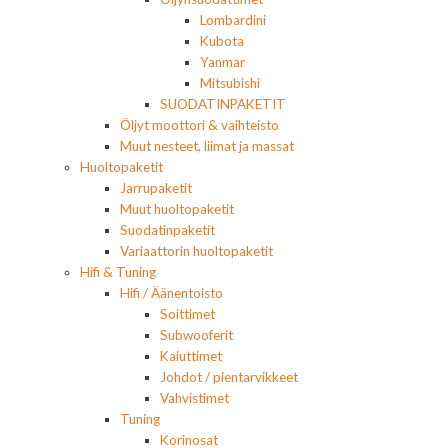
Lombardini
Kubota
Yanmar
Mitsubishi
SUODATINPAKETIT
Öljyt moottori & vaihteisto
Muut nesteet, liimat ja massat
Huoltopaketit
Jarrupaketit
Muut huoltopaketit
Suodatinpaketit
Variaattorin huoltopaketit
Hifi & Tuning
Hifi / Äänentoisto
Soittimet
Subwooferit
Kaiuttimet
Johdot / pientarvikkeet
Vahvistimet
Tuning
Korinosat