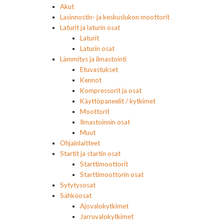
Akut
Lasinnostin- ja keskuslukon moottorit
Laturit ja laturin osat
Laturit
Laturin osat
Lämmitys ja ilmastointi
Etuvastukset
Kennot
Kompressorit ja osat
Käyttöpaneelit / kytkimet
Moottorit
Ilmastoinnin osat
Muut
Ohjainlaitteet
Startit ja startin osat
Starttimoottorit
Starttimoottorin osat
Sytytysosat
Sähköosat
Ajovalokytkimet
Jarruvalokytkimet