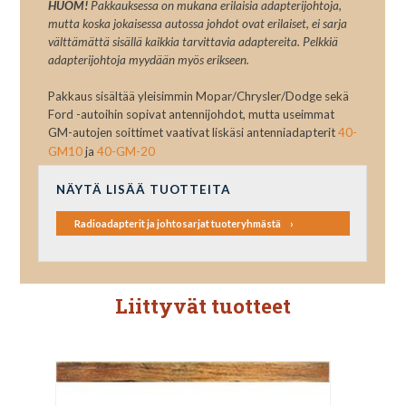
HUOM!
Pakkauksessa on mukana erilaisia adapterijohtoja,
mutta koska jokaisessa autossa johdot ovat erilaiset, ei sarja
välttämättä sisällä kaikkia tarvittavia adaptereita. Pelkkiä
adapterijohtoja myydään myös erikseen.
Pakkaus sisältää yleisimmin Mopar/Chrysler/Dodge sekä
Ford -autoihin sopivat antennijohdot, mutta useimmat
GM-autojen soittimet vaativat liskäsi antenniadapterit
40-
GM10
ja
40-GM-20
NÄYTÄ LISÄÄ TUOTTEITA
Radioadapterit ja johtosarjat tuoteryhmästä
Liittyvät tuotteet