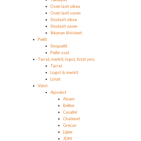
Oven lasit oikea
Oven lasit vasen
Sivulasit oikea
Sivulasit vasen
Ikkunan tiivisteet
Peilit
Sivupeilit
Peilin osat
Tarrat, merkit, logot, listat yms.
Tarrat
Logot & merkit
Listat
Valot
Ajovalot
Aixam
Bellier
Casalini
Chatenet
Grecav
Ligier
JDM