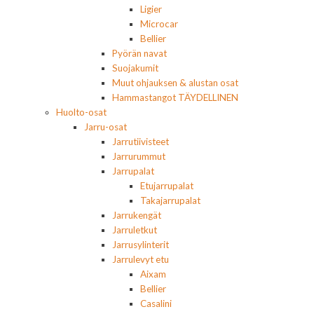
Ligier
Microcar
Bellier
Pyörän navat
Suojakumit
Muut ohjauksen & alustan osat
Hammastangot TÄYDELLINEN
Huolto-osat
Jarru-osat
Jarrutiivisteet
Jarrurummut
Jarrupalat
Etujarrupalat
Takajarrupalat
Jarrukengät
Jarruletkut
Jarrusylinterit
Jarrulevyt etu
Aixam
Bellier
Casalini