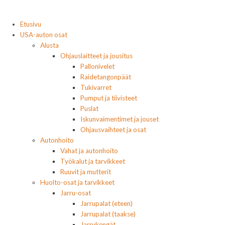
Etusivu
USA-auton osat
Alusta
Ohjauslaitteet ja jousitus
Pallonivelet
Raidetangonpäät
Tukivarret
Pumput ja tiivisteet
Puslat
Iskunvaimentimet ja jouset
Ohjausvaihteet ja osat
Autonhoito
Vahat ja autonhoito
Työkalut ja tarvikkeet
Ruuvit ja mutterit
Huolto-osat ja tarvikkeet
Jarru-osat
Jarrupalat (eteen)
Jarrupalat (taakse)
Jarrukengät