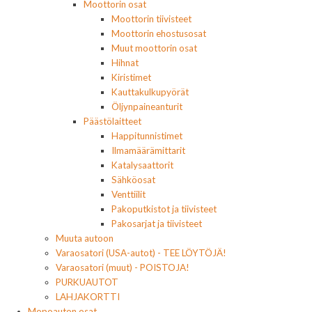
Moottorin osat
Moottorin tiivisteet
Moottorin ehostusosat
Muut moottorin osat
Hihnat
Kiristimet
Kauttakulkupyörät
Öljynpaineanturit
Päästölaitteet
Happitunnistimet
Ilmamäärämittarit
Katalysaattorit
Sähköosat
Venttiilit
Pakoputkistot ja tiivisteet
Pakosarjat ja tiivisteet
Muuta autoon
Varaosatori (USA-autot) - TEE LÖYTÖJÄ!
Varaosatori (muut) - POISTOJA!
PURKUAUTOT
LAHJAKORTTI
Mopoauton osat