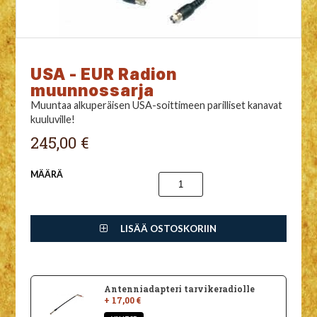
USA - EUR Radion
muunnossarja
Muuntaa alkuperäisen USA-soittimeen parilliset kanavat
kuuluville!
245,00 €
MÄÄRÄ
LISÄÄ OSTOSKORIIN
Antenniadapteri tarvikeradiolle
+ 17,00 €