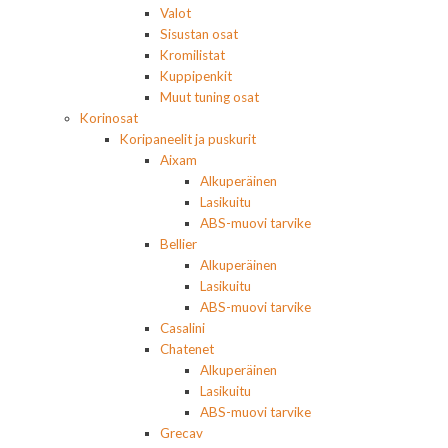
Valot
Sisustan osat
Kromilistat
Kuppipenkit
Muut tuning osat
Korinosat
Koripaneelit ja puskurit
Aixam
Alkuperäinen
Lasikuitu
ABS-muovi tarvike
Bellier
Alkuperäinen
Lasikuitu
ABS-muovi tarvike
Casalini
Chatenet
Alkuperäinen
Lasikuitu
ABS-muovi tarvike
Grecav