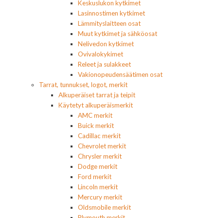
Keskuslukon kytkimet
Lasinnostimen kytkimet
Lämmityslaitteen osat
Muut kytkimet ja sähköosat
Nelivedon kytkimet
Ovivalokykimet
Releet ja sulakkeet
Vakionopeudensäätimen osat
Tarrat, tunnukset, logot, merkit
Alkuperäiset tarrat ja teipit
Käytetyt alkuperäismerkit
AMC merkit
Buick merkit
Cadillac merkit
Chevrolet merkit
Chrysler merkit
Dodge merkit
Ford merkit
Lincoln merkit
Mercury merkit
Oldsmobile merkit
Plymouth merkit