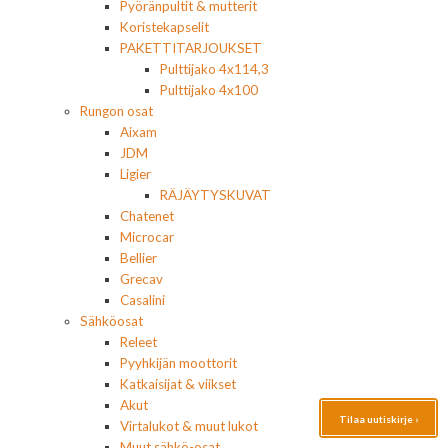
Pyöränpultit & mutterit
Koristekapselit
PAKETTITARJOUKSET
Pulttijako 4x114,3
Pulttijako 4x100
Rungon osat
Aixam
JDM
Ligier
RÄJÄYTYSKUVAT
Chatenet
Microcar
Bellier
Grecav
Casalini
Sähköosat
Releet
Pyyhkijän moottorit
Katkaisijat & viikset
Akut
Tilaa uutiskirje ›
Virtalukot & muut lukot
Muut sähkö-osat