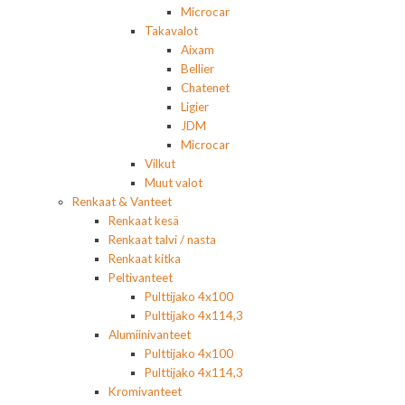
Microcar
Takavalot
Aixam
Bellier
Chatenet
Ligier
JDM
Microcar
Vilkut
Muut valot
Renkaat & Vanteet
Renkaat kesä
Renkaat talvi / nasta
Renkaat kitka
Peltivanteet
Pulttijako 4x100
Pulttijako 4x114,3
Alumiinivanteet
Pulttijako 4x100
Pulttijako 4x114,3
Kromivanteet