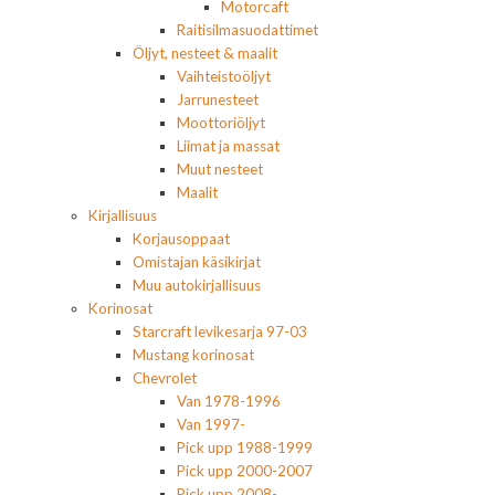
Motorcaft
Raitisilmasuodattimet
Öljyt, nesteet & maalit
Vaihteistoöljyt
Jarrunesteet
Moottoriöljyt
Liimat ja massat
Muut nesteet
Maalit
Kirjallisuus
Korjausoppaat
Omistajan käsikirjat
Muu autokirjallisuus
Korinosat
Starcraft levikesarja 97-03
Mustang korinosat
Chevrolet
Van 1978-1996
Van 1997-
Pick upp 1988-1999
Pick upp 2000-2007
Pick upp 2008-