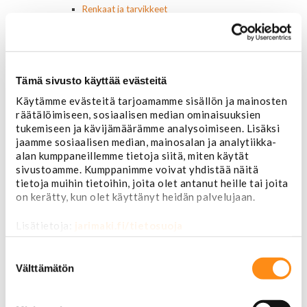
Renkaat ja tarvikkeet
Varapyörätelineet
Venttiilinhatut
Renkaat 14"
Renkaat 15"
Tämä sivusto käyttää evästeitä
Renkaat 16"
Renkaat 16,5"
Käytämme evästeitä tarjoamamme sisällön ja mainosten
Renkaat 17"
räätälöimiseen, sosiaalisen median ominaisuuksien
Renkaat 18"
tukemiseen ja kävijämäärämme analysoimiseen. Lisäksi
Renkaat 20"
jaamme sosiaalisen median, mainosalan ja analytiikka-
Renkaat 22"
alan kumppaneillemme tietoja siitä, miten käytät
Renkaat 24"
sivustoamme. Kumppanimme voivat yhdistää näitä
Vanteet ja tarvikkeet
tietoja muihin tietoihin, joita olet antanut heille tai joita
Pölykapselit, keskiöt, spinnerit
on kerätty, kun olet käyttänyt heidän palvelujaan.
Vannetarvikkeet
14 tuumaiset vanteet
Lisätietoja:
jarimaki.fi/tietosuoja
15 tuumaiset vanteet
Suostumuksen
16 tuumaiset vanteet
valinta
Välttämätön
17 tuumaiset vanteet
18 tuumaiset vanteet
20 tuumaiset vanteet