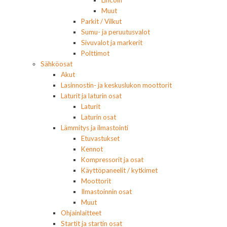
Muut
Parkit / Vilkut
Sumu- ja peruutusvalot
Sivuvalot ja markerit
Polttimot
Sähköosat
Akut
Lasinnostin- ja keskuslukon moottorit
Laturit ja laturin osat
Laturit
Laturin osat
Lämmitys ja ilmastointi
Etuvastukset
Kennot
Kompressorit ja osat
Käyttöpaneelit / kytkimet
Moottorit
Ilmastoinnin osat
Muut
Ohjainlaitteet
Startit ja startin osat