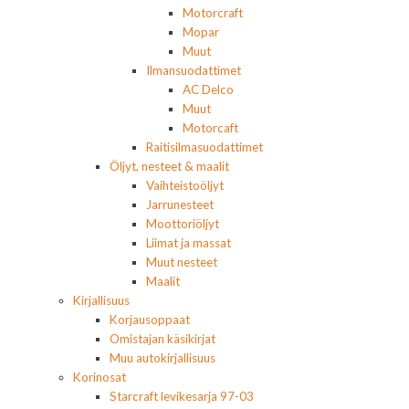
Motorcraft
Mopar
Muut
Ilmansuodattimet
AC Delco
Muut
Motorcaft
Raitisilmasuodattimet
Öljyt, nesteet & maalit
Vaihteistoöljyt
Jarrunesteet
Moottoriöljyt
Liimat ja massat
Muut nesteet
Maalit
Kirjallisuus
Korjausoppaat
Omistajan käsikirjat
Muu autokirjallisuus
Korinosat
Starcraft levikesarja 97-03