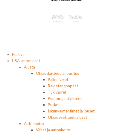
Etusivu
USA-auton osat
Alusta
Ohjauslaitteet ja jousitus
Pallonivelet
Raidetangonpäät
Tukivarret
Pumput ja tiivisteet
Puslat
Iskunvaimentimet ja jouset
Ohjausvaihteet ja osat
Autonhoito
Vahat ja autonhoito