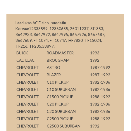
Laadukas AC Delco -suodatin.
Korvaa:12333599, 12360655, 25011237, 3I1353,
8642933, 8647972, 8647995, 8657926, 8667687,
8667689, FT1074, FT1074A, HF7820, TF15024,
TF216, TF235,58897.
BUICK
ROADMASTER
1993
CADILLAC
BROUGHAM
1992
CHEVROLET
ASTRO
1987-1992
CHEVROLET
BLAZER
1987-1992
CHEVROLET
C10 PICKUP
1982-1986
CHEVROLET
C10 SUBURBAN
1982-1986
CHEVROLET
C1500 PICKUP
1988-1992
CHEVROLET
C20 PICKUP
1982-1986
CHEVROLET
C20 SUBURBAN
1982-1986
CHEVROLET
C2500 PICKUP
1988-1992
CHEVROLET
C2500 SUBURBAN
1992