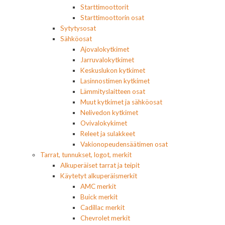
Starttimoottorit
Starttimoottorin osat
Sytytysosat
Sähköosat
Ajovalokytkimet
Jarruvalokytkimet
Keskuslukon kytkimet
Lasinnostimen kytkimet
Lämmityslaitteen osat
Muut kytkimet ja sähköosat
Nelivedon kytkimet
Ovivalokykimet
Releet ja sulakkeet
Vakionopeudensäätimen osat
Tarrat, tunnukset, logot, merkit
Alkuperäiset tarrat ja teipit
Käytetyt alkuperäismerkit
AMC merkit
Buick merkit
Cadillac merkit
Chevrolet merkit