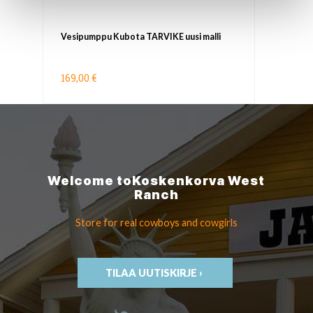
Vesipumppu Kubota TARVIKE uusi malli
169,00 €
Welcome to
Koskenkorva
West
Ranch
Store for real cowboys
and cowgirls
TILAA UUTISKIRJE ›