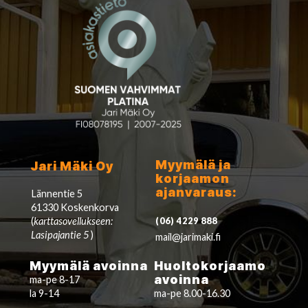
Myymälä ja
Jari Mäki Oy
korjaamon
ajanvaraus:
Lännentie 5
61330 Koskenkorva
(
karttasovellukseen:
(06) 4229 888
Lasipajantie 5
)
mail@jarimaki.fi
Myymälä avoinna
Huoltokorjaamo
avoinna
ma-pe 8-17
la 9-14
ma-pe 8.00-16.30