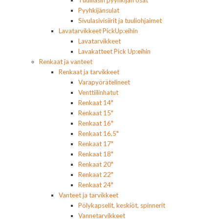
Pyyhkijänsulat
Sivulasivisiirit ja tuuliohjaimet
Lavatarvikkeet PickUp:eihin
Lavatarvikkeet
Lavakatteet Pick Up:eihin
Renkaat ja vanteet
Renkaat ja tarvikkeet
Varapyörätelineet
Venttiilinhatut
Renkaat 14"
Renkaat 15"
Renkaat 16"
Renkaat 16,5"
Renkaat 17"
Renkaat 18"
Renkaat 20"
Renkaat 22"
Renkaat 24"
Vanteet ja tarvikkeet
Pölykapselit, keskiöt, spinnerit
Vannetarvikkeet