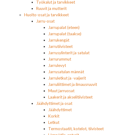
Työkalut ja tarvikkeet
Ruuvit ja mutterit
Huolto-osat ja tarvikkeet
Jarru-osat
Jarrupalat (eteen)
Jarrupalat (taakse)
Jarrukengät
Jarrutiivisteet
Jarrusylinterit ja satulat
Jarrurummut
Jarrulevyt
Jarrusatulan männät
Jarruletkut ja -vaijerit
Jarruliittimet ja ilmausruuvit
Muut jarruosat
Laakerit ja akselitiivisteet
Jäähdyttimet ja osat
Jäähdyttimet
Korkit
Letkut
Termostaatit, kotelot, tiivisteet
Lämpötila-anturit