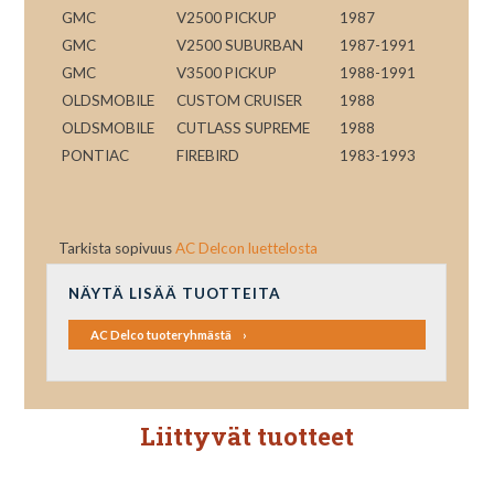
GMC
V2500 PICKUP
1987
GMC
V2500 SUBURBAN
1987-1991
GMC
V3500 PICKUP
1988-1991
OLDSMOBILE
CUSTOM CRUISER
1988
OLDSMOBILE
CUTLASS SUPREME
1988
PONTIAC
FIREBIRD
1983-1993
Tarkista sopivuus
AC Delcon luettelosta
NÄYTÄ LISÄÄ TUOTTEITA
AC Delco tuoteryhmästä
Liittyvät tuotteet