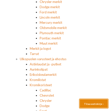
Chrysler merkit
Dodge merkit
Ford merkit
Lincoln merkit
Mercury merkit
Oldsmobile merkit
Plymouth merkit
Pontiac merkit
Muut merkit
Merkit ja logot
Tarrat
Ulkopuolen varusteet ja ehostus
Astinlaudat ja -putket
Aurinkolipat
Erikoiskeulamerkit
Kromilistat
Kromikoristeet
Cadillac
Chevrolet
Chrysler
Tilaa uutiskirje ›
Dodge
Ford