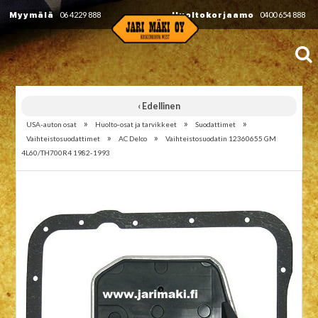
Myymälä
06 4229 888
Huoltokorjaamo
0400 654 888
‹ Edellinen
»
»
»
USA-auton osat
Huolto-osat ja tarvikkeet
Suodattimet
»
»
Vaihteistosuodattimet
AC Delco
Vaihteistosuodatin 12360655 GM
4L60/TH700R4 1982-1993