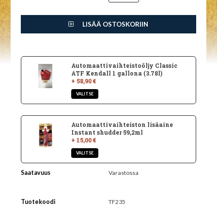
LISÄÄ OSTOSKORIIN
Automaattivaihteistoöljy Classic
ATF Kendall 1 gallona (3.78l)
+ 58,90 €
Automaattivaihteiston lisäaine
Instant shudder 59,2ml
+ 15,00 €
Saatavuus
Varastossa
Tuotekoodi
TF235