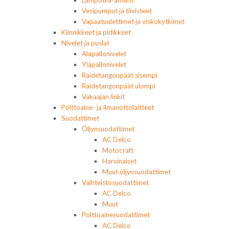
Vesipumput ja tiivisteet
Vapaatuulettimet ja viskokytkimet
Kiinnikkeet ja pidikkeet
Nivelet ja puslat
Alapallonivelet
Yläpallonivelet
Raidetangonpäät sisempi
Raidetangonpäät ulompi
Vakaajan linkit
Polttoaine- ja ilmanottolaitteet
Suodattimet
Öljynsuodattimet
AC Delco
Motocraft
Harvinaiset
Muut öljynsuodattimet
Vaihteistosuodattimet
AC Delco
Muut
Polttoainesuodattimet
AC Delco