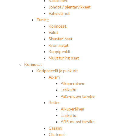
Kaiuttimet
Johdot / pientarvikkeet
Vahvistimet
Tuning
Korinosat
Valot
Sisustan osat
Kromilistat
Kuppipenkit
Muut tuning osat
Korinosat
Koripaneelit ja puskurit
Aixam
Alkuperäinen
Lasikuitu
ABS-muovi tarvike
Bellier
Alkuperäinen
Lasikuitu
ABS-muovi tarvike
Casalini
Chatenet