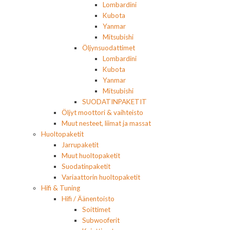
Lombardini
Kubota
Yanmar
Mitsubishi
Öljynsuodattimet
Lombardini
Kubota
Yanmar
Mitsubishi
SUODATINPAKETIT
Öljyt moottori & vaihteisto
Muut nesteet, liimat ja massat
Huoltopaketit
Jarrupaketit
Muut huoltopaketit
Suodatinpaketit
Variaattorin huoltopaketit
Hifi & Tuning
Hifi / Äänentoisto
Soittimet
Subwooferit