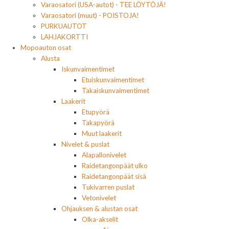
Varaosatori (USA-autot) - TEE LÖYTÖJÄ!
Varaosatori (muut) - POISTOJA!
PURKUAUTOT
LAHJAKORTTI
Mopoauton osat
Alusta
Iskunvaimentimet
Etuiskunvaimentimet
Takaiskunvaimentimet
Laakerit
Etupyörä
Takapyörä
Muut laakerit
Nivelet & puslat
Alapallonivelet
Raidetangonpäät ulko
Raidetangonpäät sisä
Tukivarren puslat
Vetonivelet
Ohjauksen & alustan osat
Olka-akselit