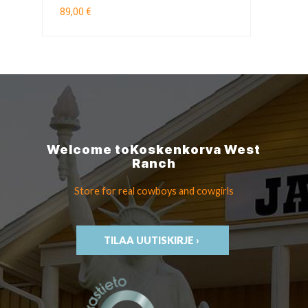
89,00 €
Welcome to
Koskenkorva
West
Ranch
Store for real cowboys
and cowgirls
TILAA UUTISKIRJE ›