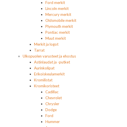
Ford merkit
Lincoln merkit
Mercury merkit
Oldsmobile merkit
Plymouth merkit
Pontiac merkit
Muut merkit
Merkit ja logot
Tarrat
Ulkopuolen varusteet ja ehostus
Astinlaudat ja -putket
Aurinkolipat
Erikoiskeulamerkit
Kromilistat
Kromikoristeet
Cadillac
Chevrolet
Chrysler
Dodge
Ford
Hummer