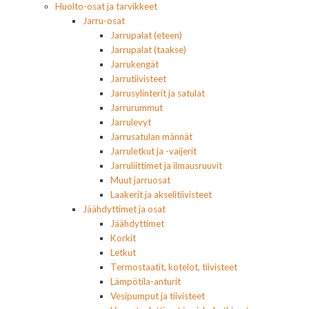
Huolto-osat ja tarvikkeet
Jarru-osat
Jarrupalat (eteen)
Jarrupalat (taakse)
Jarrukengät
Jarrutiivisteet
Jarrusylinterit ja satulat
Jarrurummut
Jarrulevyt
Jarrusatulan männät
Jarruletkut ja -vaijerit
Jarruliittimet ja ilmausruuvit
Muut jarruosat
Laakerit ja akselitiivisteet
Jäähdyttimet ja osat
Jäähdyttimet
Korkit
Letkut
Termostaatit, kotelot, tiivisteet
Lämpötila-anturit
Vesipumput ja tiivisteet