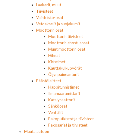
Laakerit, muut
Tiivisteet
Vaihteisto-osat
Vetoakselit ja suojakumit
Moottorin osat
Moottorin tiivisteet
Moottorin ehostusosat
Muut moottorin osat
Hihnat
Kiristimet
Kauttakulkupyörät
Öljynpaineanturit
Päästölaitteet
Happitunnistimet
Ilmamäärämittarit
Katalysaattorit
Sähköosat
Venttiilit
Pakoputkistot ja tiivisteet
Pakosarjat ja tiivisteet
Muuta autoon