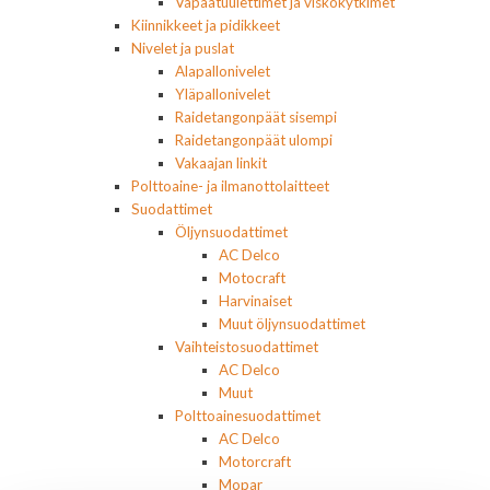
Vapaatuulettimet ja viskokytkimet
Kiinnikkeet ja pidikkeet
Nivelet ja puslat
Alapallonivelet
Yläpallonivelet
Raidetangonpäät sisempi
Raidetangonpäät ulompi
Vakaajan linkit
Polttoaine- ja ilmanottolaitteet
Suodattimet
Öljynsuodattimet
AC Delco
Motocraft
Harvinaiset
Muut öljynsuodattimet
Vaihteistosuodattimet
AC Delco
Muut
Polttoainesuodattimet
AC Delco
Motorcraft
Mopar