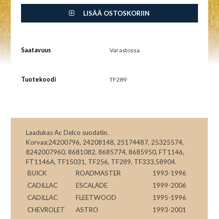
LISÄÄ OSTOSKORIIN
Saatavuus
Varastossa
Tuotekoodi
TF289
Laadukas Ac Delco suodatin.
Korvaa:24200796, 24208148, 25174487, 25325574,
8242007960, 8681082, 8685774, 8685950, FT1146,
FT1146A, TF15031, TF256, TF289, TF333,58904.
BUICK
ROADMASTER
1993-1996
CADILLAC
ESCALADE
1999-2006
CADILLAC
FLEETWOOD
1995-1996
CHEVROLET
ASTRO
1993-2001