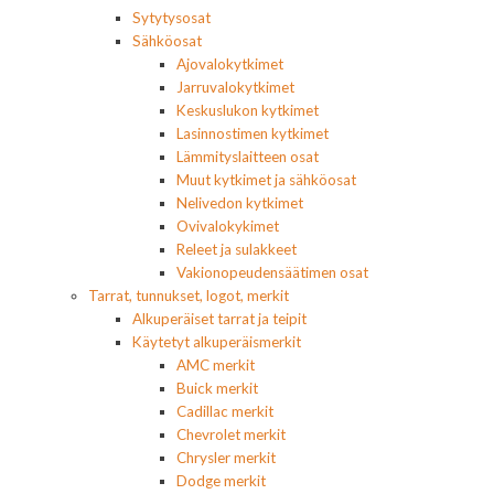
Sytytysosat
Sähköosat
Ajovalokytkimet
Jarruvalokytkimet
Keskuslukon kytkimet
Lasinnostimen kytkimet
Lämmityslaitteen osat
Muut kytkimet ja sähköosat
Nelivedon kytkimet
Ovivalokykimet
Releet ja sulakkeet
Vakionopeudensäätimen osat
Tarrat, tunnukset, logot, merkit
Alkuperäiset tarrat ja teipit
Käytetyt alkuperäismerkit
AMC merkit
Buick merkit
Cadillac merkit
Chevrolet merkit
Chrysler merkit
Dodge merkit