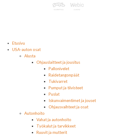
Etusivu
USA-auton osat
Alusta
Ohjauslaitteet ja jousitus
Pallonivelet
Raidetangonpäät
Tukivarret
Pumput ja tiivisteet
Puslat
Iskunvaimentimet ja jouset
Ohjausvaihteet ja osat
Autonhoito
Vahat ja autonhoito
Työkalut ja tarvikkeet
Ruuvit ja mutterit