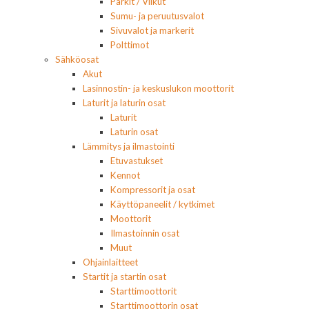
Parkit / Vilkut
Sumu- ja peruutusvalot
Sivuvalot ja markerit
Polttimot
Sähköosat
Akut
Lasinnostin- ja keskuslukon moottorit
Laturit ja laturin osat
Laturit
Laturin osat
Lämmitys ja ilmastointi
Etuvastukset
Kennot
Kompressorit ja osat
Käyttöpaneelit / kytkimet
Moottorit
Ilmastoinnin osat
Muut
Ohjainlaitteet
Startit ja startin osat
Starttimoottorit
Starttimoottorin osat