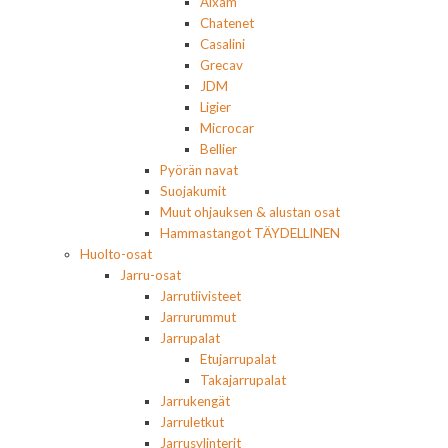
Aixam
Chatenet
Casalini
Grecav
JDM
Ligier
Microcar
Bellier
Pyörän navat
Suojakumit
Muut ohjauksen & alustan osat
Hammastangot TÄYDELLINEN
Huolto-osat
Jarru-osat
Jarrutiivisteet
Jarrurummut
Jarrupalat
Etujarrupalat
Takajarrupalat
Jarrukengät
Jarruletkut
Jarrusylinterit