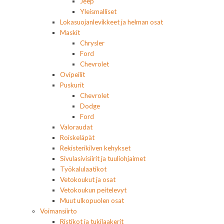
Jeep
Yleismalliset
Lokasuojanlevikkeet ja helman osat
Maskit
Chrysler
Ford
Chevrolet
Ovipeilit
Puskurit
Chevrolet
Dodge
Ford
Valoraudat
Roiskeläpät
Rekisterikilven kehykset
Sivulasivisiirit ja tuuliohjaimet
Työkalulaatikot
Vetokoukut ja osat
Vetokoukun peitelevyt
Muut ulkopuolen osat
Voimansiirto
Ristikot ja tukilaakerit