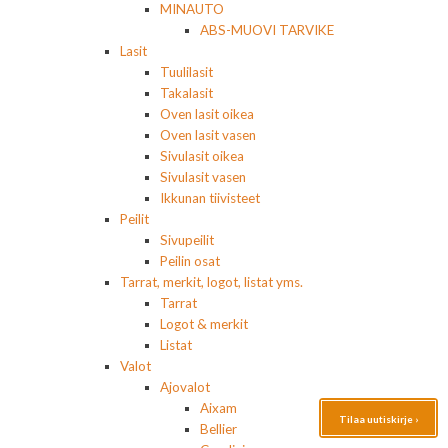
MINAUTO
ABS-MUOVI TARVIKE
Lasit
Tuulilasit
Takalasit
Oven lasit oikea
Oven lasit vasen
Sivulasit oikea
Sivulasit vasen
Ikkunan tiivisteet
Peilit
Sivupeilit
Peilin osat
Tarrat, merkit, logot, listat yms.
Tarrat
Logot & merkit
Listat
Valot
Ajovalot
Aixam
Tilaa uutiskirje ›
Bellier