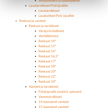
Sivulasivisiirit ja tuuliohjaimet
Lavatarvikkeet PickUp:eihin
Lavatarvikkeet
Lavakatteet Pick Up:eihin
Renkaat ja vanteet
Renkaat ja tarvikkeet
Varapyörätelineet
Venttiilinhatut
Renkaat 14"
Renkaat 15"
Renkaat 16"
Renkaat 16,5"
Renkaat 17"
Renkaat 18"
Renkaat 20"
Renkaat 22"
Renkaat 24"
Vanteet ja tarvikkeet
Pölykapselit, keskiöt, spinnerit
Vannetarvikkeet
14 tuumaiset vanteet
15 tuumaiset vanteet