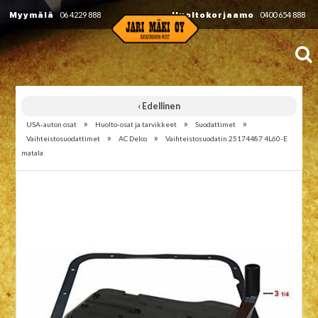
Myymälä
06 4229 888
Huoltokorjaamo
0400 654 888
‹ Edellinen
»
»
»
USA-auton osat
Huolto-osat ja tarvikkeet
Suodattimet
»
»
Vaihteistosuodattimet
AC Delco
Vaihteistosuodatin 25174487 4L60-E
matala