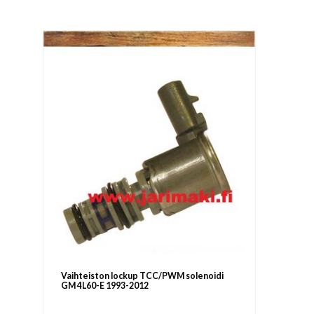
Vaihteiston lockup TCC/PWM solenoidi
GM 4L60-E 1993-2012