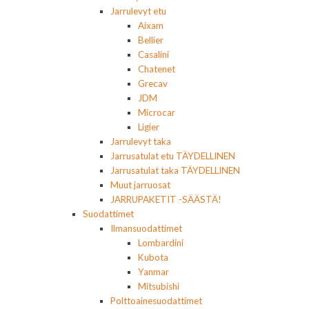
Jarrulevyt etu
Aixam
Bellier
Casalini
Chatenet
Grecav
JDM
Microcar
Ligier
Jarrulevyt taka
Jarrusatulat etu TÄYDELLINEN
Jarrusatulat taka TÄYDELLINEN
Muut jarruosat
JARRUPAKETIT -SÄÄSTÄ!
Suodattimet
Ilmansuodattimet
Lombardini
Kubota
Yanmar
Mitsubishi
Polttoainesuodattimet