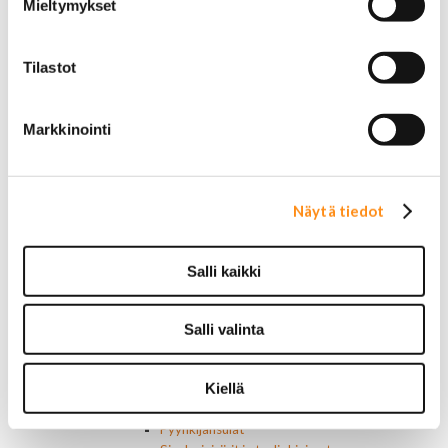
Mieltymykset
Van 1978-1996
Van 1997-
Pick upp 1988-1999
Tilastot
Pick upp 2000-2007
Pick upp 2008-
Suburban 1992-1999
Markkinointi
Suburban 2000-2006
Tahoe 2000-2007
Corvette
Chevrolet muut
Näytä tiedot
Ford
Dodge
Chrysler
Salli kaikki
Pontiac
Buick
Jeep
Salli valinta
Lasit, ikkunatarvikkeet
Sivulasit/takalasit
Tuulilasit
Kiellä
Tuulilasin pyyhkijän osat
Pyyhkijänsulat