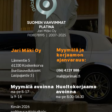
Myymälä ja
Jari Mäki Oy
korjaamon
ajanvaraus:
Lännentie 5
61330 Koskenkorva
(
karttasovellukseen:
(06) 4229 888
Lasipajantie 5
)
mail@jarimaki.fi
Myymälä avoinna
Huoltokorjaamo
avoinna
ma-pe 8-17
la 9-14
ma-pe 8.00-16.30
Kesän 2026
poikkeusaukioloaikoja: