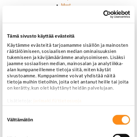
Muut
Ilmansuodattimet
AC Delco
Muut
Motorcaft
Tämä sivusto käyttää evästeitä
Raitisilmasuodattimet
Öljyt, nesteet & maalit
Käytämme evästeitä tarjoamamme sisällön ja mainosten
Vaihteistoöljyt
räätälöimiseen, sosiaalisen median ominaisuuksien
Jarrunesteet
tukemiseen ja kävijämäärämme analysoimiseen. Lisäksi
Moottoriöljyt
jaamme sosiaalisen median, mainosalan ja analytiikka-
Liimat ja massat
alan kumppaneillemme tietoja siitä, miten käytät
sivustoamme. Kumppanimme voivat yhdistää näitä
Muut nesteet
tietoja muihin tietoihin, joita olet antanut heille tai joita
Maalit
on kerätty, kun olet käyttänyt heidän palvelujaan.
Kirjallisuus
Korjausoppaat
Lisätietoja:
jarimaki.fi/tietosuoja
Omistajan käsikirjat
Muu autokirjallisuus
Suostumuksen
Korinosat
valinta
Välttämätön
Starcraft levikesarja 97-03
Mustang korinosat
Chevrolet