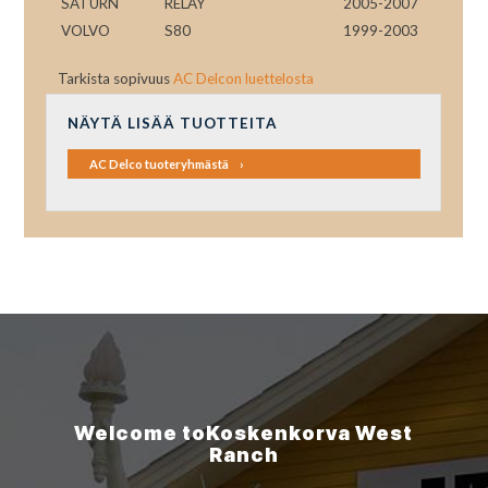
SATURN
RELAY
2005-2007
VOLVO
S80
1999-2003
Tarkista sopivuus
AC Delcon luettelosta
NÄYTÄ LISÄÄ TUOTTEITA
AC Delco tuoteryhmästä
Welcome to
Koskenkorva
West
Ranch