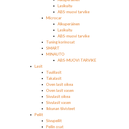
Lasikuitu
ABS-muovi tarvike
Microcar
Alkuperäinen
Lasikuitu
ABS-muovi tarvike
Tuning korinosat
SMART
MINAUTO
ABS-MUOVI TARVIKE
Lasit
Tuulilasit
Takalasit
Oven lasit oikea
Oven lasit vasen
Sivulasit oikea
Sivulasit vasen
Ikkunan tiivisteet
Peilit
Sivupeilit
Peilin osat