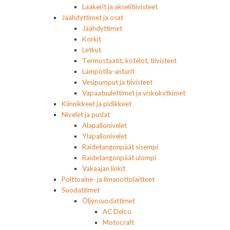
Laakerit ja akselitiivisteet
Jäähdyttimet ja osat
Jäähdyttimet
Korkit
Letkut
Termostaatit, kotelot, tiivisteet
Lämpötila-anturit
Vesipumput ja tiivisteet
Vapaatuulettimet ja viskokytkimet
Kiinnikkeet ja pidikkeet
Nivelet ja puslat
Alapallonivelet
Yläpallonivelet
Raidetangonpäät sisempi
Raidetangonpäät ulompi
Vakaajan linkit
Polttoaine- ja ilmanottolaitteet
Suodattimet
Öljynsuodattimet
AC Delco
Motocraft