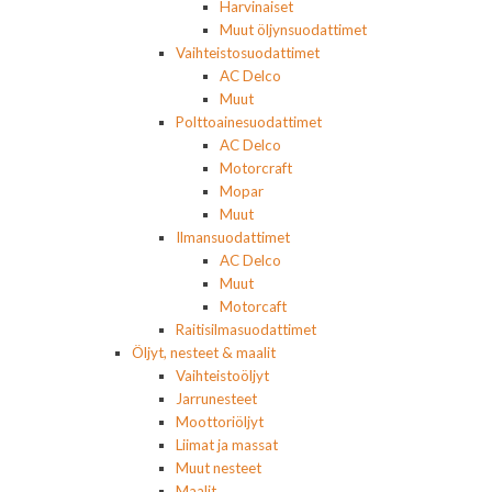
Harvinaiset
Muut öljynsuodattimet
Vaihteistosuodattimet
AC Delco
Muut
Polttoainesuodattimet
AC Delco
Motorcraft
Mopar
Muut
Ilmansuodattimet
AC Delco
Muut
Motorcaft
Raitisilmasuodattimet
Öljyt, nesteet & maalit
Vaihteistoöljyt
Jarrunesteet
Moottoriöljyt
Liimat ja massat
Muut nesteet
Maalit