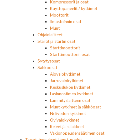
Kompressorit ja osat
Käyttöpaneelit / kytkimet
Moottorit
Ilmastoinnin osat
Muut
Ohjainlaitteet
Startit ja startin osat
Starttimoottorit
Starttimoottorin osat
Sytytysosat
Sähköosat
Ajovalokytkimet
Jarruvalokytkimet
Keskuslukon kytkimet
Lasinnostimen kytkimet
Lämmityslaitteen osat
Muut kytkimet ja sähköosat
Nelivedon kytkimet
Ovivalokykimet
Releet ja sulakkeet
Vakionopeudensäätimen osat
Tarrat, tunnukset, logot, merkit