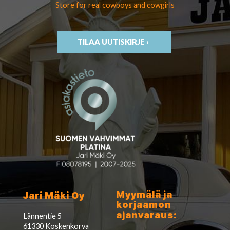
Store for real cowboys
and cowgirls
TILAA UUTISKIRJE ›
Myymälä ja
Jari Mäki Oy
korjaamon
ajanvaraus:
Lännentie 5
61330 Koskenkorva