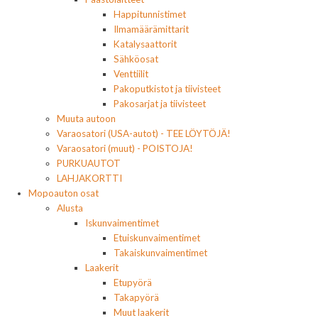
Happitunnistimet
Ilmamäärämittarit
Katalysaattorit
Sähköosat
Venttiilit
Pakoputkistot ja tiivisteet
Pakosarjat ja tiivisteet
Muuta autoon
Varaosatori (USA-autot) - TEE LÖYTÖJÄ!
Varaosatori (muut) - POISTOJA!
PURKUAUTOT
LAHJAKORTTI
Mopoauton osat
Alusta
Iskunvaimentimet
Etuiskunvaimentimet
Takaiskunvaimentimet
Laakerit
Etupyörä
Takapyörä
Muut laakerit