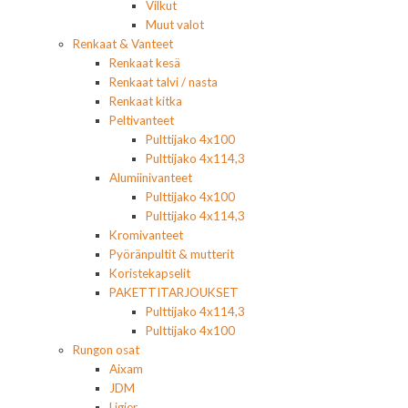
Vilkut
Muut valot
Renkaat & Vanteet
Renkaat kesä
Renkaat talvi / nasta
Renkaat kitka
Peltivanteet
Pulttijako 4x100
Pulttijako 4x114,3
Alumiinivanteet
Pulttijako 4x100
Pulttijako 4x114,3
Kromivanteet
Pyöränpultit & mutterit
Koristekapselit
PAKETTITARJOUKSET
Pulttijako 4x114,3
Pulttijako 4x100
Rungon osat
Aixam
JDM
Ligier