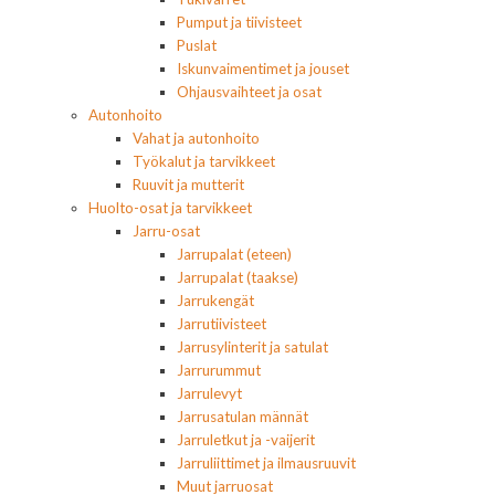
Pumput ja tiivisteet
Puslat
Iskunvaimentimet ja jouset
Ohjausvaihteet ja osat
Autonhoito
Vahat ja autonhoito
Työkalut ja tarvikkeet
Ruuvit ja mutterit
Huolto-osat ja tarvikkeet
Jarru-osat
Jarrupalat (eteen)
Jarrupalat (taakse)
Jarrukengät
Jarrutiivisteet
Jarrusylinterit ja satulat
Jarrurummut
Jarrulevyt
Jarrusatulan männät
Jarruletkut ja -vaijerit
Jarruliittimet ja ilmausruuvit
Muut jarruosat