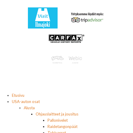
Etusivu
USA-auton osat
Alusta
Ohjauslaitteet ja jousitus
Pallonivelet
Raidetangonpäät
Tukivarret