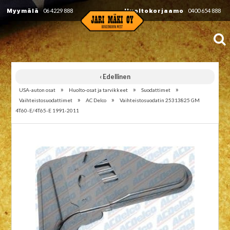
Myymälä
06 4229 888
Huoltokorjaamo
0400 654 888
‹ Edellinen
»
»
»
USA-auton osat
Huolto-osat ja tarvikkeet
Suodattimet
»
»
Vaihteistosuodattimet
AC Delco
Vaihteistosuodatin 25313825 GM
4T60-E/4T65-E 1991-2011