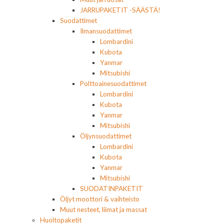
JARRUPAKETIT -SÄÄSTÄ!
Suodattimet
Ilmansuodattimet
Lombardini
Kubota
Yanmar
Mitsubishi
Polttoainesuodattimet
Lombardini
Kubota
Yanmar
Mitsubishi
Öljynsuodattimet
Lombardini
Kubota
Yanmar
Mitsubishi
SUODATINPAKETIT
Öljyt moottori & vaihteisto
Muut nesteet, liimat ja massat
Huoltopaketit