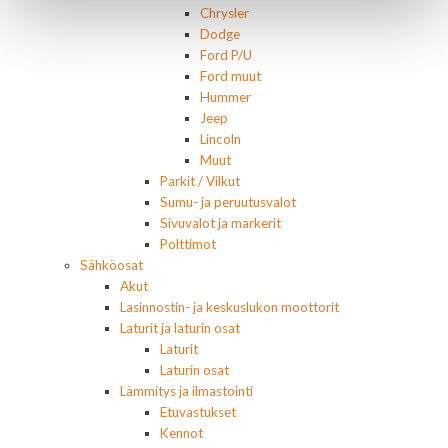
Chrysler
Dodge
Ford P/U
Ford muut
Hummer
Jeep
Lincoln
Muut
Parkit / Vilkut
Sumu- ja peruutusvalot
Sivuvalot ja markerit
Polttimot
Sähköosat
Akut
Lasinnostin- ja keskuslukon moottorit
Laturit ja laturin osat
Laturit
Laturin osat
Lämmitys ja ilmastointi
Etuvastukset
Kennot