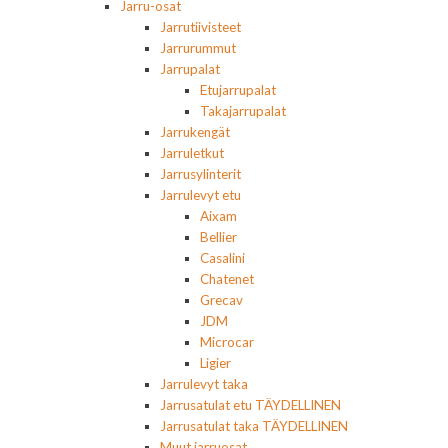
Jarru-osat
Jarrutiivisteet
Jarrurummut
Jarrupalat
Etujarrupalat
Takajarrupalat
Jarrukengät
Jarruletkut
Jarrusylinterit
Jarrulevyt etu
Aixam
Bellier
Casalini
Chatenet
Grecav
JDM
Microcar
Ligier
Jarrulevyt taka
Jarrusatulat etu TÄYDELLINEN
Jarrusatulat taka TÄYDELLINEN
Muut jarruosat