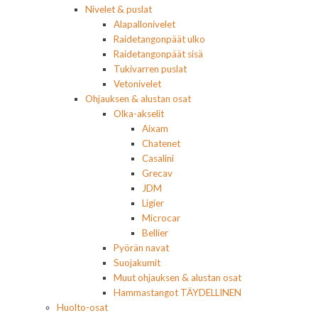
Nivelet & puslat
Alapallonivelet
Raidetangonpäät ulko
Raidetangonpäät sisä
Tukivarren puslat
Vetonivelet
Ohjauksen & alustan osat
Olka-akselit
Aixam
Chatenet
Casalini
Grecav
JDM
Ligier
Microcar
Bellier
Pyörän navat
Suojakumit
Muut ohjauksen & alustan osat
Hammastangot TÄYDELLINEN
Huolto-osat