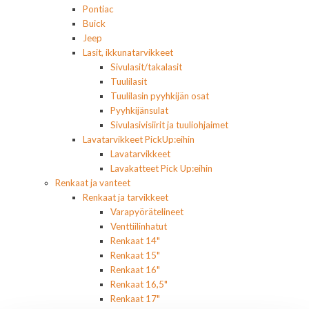
Pontiac
Buick
Jeep
Lasit, ikkunatarvikkeet
Sivulasit/takalasit
Tuulilasit
Tuulilasin pyyhkijän osat
Pyyhkijänsulat
Sivulasivisiirit ja tuuliohjaimet
Lavatarvikkeet PickUp:eihin
Lavatarvikkeet
Lavakatteet Pick Up:eihin
Renkaat ja vanteet
Renkaat ja tarvikkeet
Varapyörätelineet
Venttiilinhatut
Renkaat 14"
Renkaat 15"
Renkaat 16"
Renkaat 16,5"
Renkaat 17"