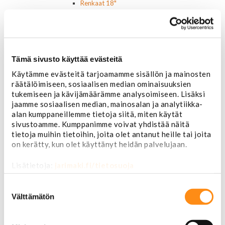
Renkaat 18"
Renkaat 20"
Renkaat 22"
Renkaat 24"
Vanteet ja tarvikkeet
Pölykapselit, keskiöt, spinnerit
Tämä sivusto käyttää evästeitä
Vannetarvikkeet
Käytämme evästeitä tarjoamamme sisällön ja mainosten
14 tuumaiset vanteet
räätälöimiseen, sosiaalisen median ominaisuuksien
15 tuumaiset vanteet
tukemiseen ja kävijämäärämme analysoimiseen. Lisäksi
16 tuumaiset vanteet
jaamme sosiaalisen median, mainosalan ja analytiikka-
17 tuumaiset vanteet
alan kumppaneillemme tietoja siitä, miten käytät
18 tuumaiset vanteet
sivustoamme. Kumppanimme voivat yhdistää näitä
20 tuumaiset vanteet
tietoja muihin tietoihin, joita olet antanut heille tai joita
22 tuumaiset vanteet
on kerätty, kun olet käyttänyt heidän palvelujaan.
24 tuumaiset vanteet
Sisusta
Lisätietoja:
jarimaki.fi/tietosuoja
Ehosteet
Istuimet ja tarvikkeet
Suostumuksen
Lattiamatot
valinta
Välttämätön
Ratit ja ratinpäälliset
Ratit
Ratinpäälliset