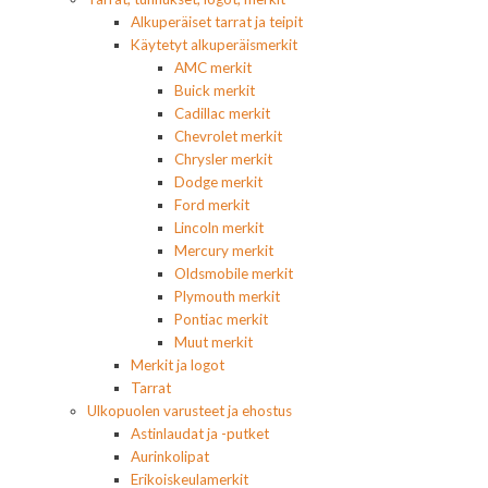
Alkuperäiset tarrat ja teipit
Käytetyt alkuperäismerkit
AMC merkit
Buick merkit
Cadillac merkit
Chevrolet merkit
Chrysler merkit
Dodge merkit
Ford merkit
Lincoln merkit
Mercury merkit
Oldsmobile merkit
Plymouth merkit
Pontiac merkit
Muut merkit
Merkit ja logot
Tarrat
Ulkopuolen varusteet ja ehostus
Astinlaudat ja -putket
Aurinkolipat
Erikoiskeulamerkit