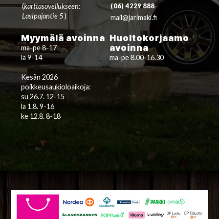
(
karttasovellukseen:
(06) 4229 888
Lasipajantie 5
)
mail@jarimaki.fi
Myymälä avoinna
Huoltokorjaamo
avoinna
ma-pe 8-17
la 9-14
ma-pe 8.00-16.30
Kesän 2026
poikkeusaukioloaikoja:
su 26.7. 12-15
la 1.8. 9-16
ke 12.8. 8-18