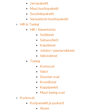
Jarrupaketit
Muut huoltopaketit
Suodatinpaketit
Variaattorin huoltopaketit
Hifi & Tuning
Hifi / Äänentoisto
Soittimet
Subwooferit
Kaiuttimet
Johdot / pientarvikkeet
Vahvistimet
Tuning
Korinosat
Valot
Sisustan osat
Kromilistat
Kuppipenkit
Muut tuning osat
Korinosat
Koripaneelit ja puskurit
Aixam