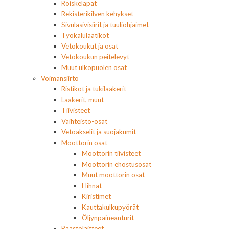
Roiskeläpät
Rekisterikilven kehykset
Sivulasivisiirit ja tuuliohjaimet
Työkalulaatikot
Vetokoukut ja osat
Vetokoukun peitelevyt
Muut ulkopuolen osat
Voimansiirto
Ristikot ja tukilaakerit
Laakerit, muut
Tiivisteet
Vaihteisto-osat
Vetoakselit ja suojakumit
Moottorin osat
Moottorin tiivisteet
Moottorin ehostusosat
Muut moottorin osat
Hihnat
Kiristimet
Kauttakulkupyörät
Öljynpaineanturit
Päästölaitteet