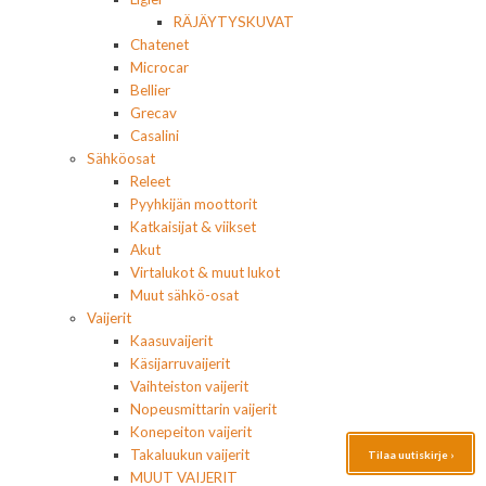
RÄJÄYTYSKUVAT
Chatenet
Microcar
Bellier
Grecav
Casalini
Sähköosat
Releet
Pyyhkijän moottorit
Katkaisijat & viikset
Akut
Virtalukot & muut lukot
Muut sähkö-osat
Vaijerit
Kaasuvaijerit
Käsijarruvaijerit
Vaihteiston vaijerit
Nopeusmittarin vaijerit
Konepeiton vaijerit
Takaluukun vaijerit
Tilaa uutiskirje ›
MUUT VAIJERIT