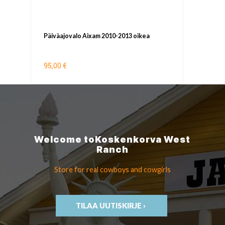
Päiväajovalo Aixam 2010-2013 oikea
95,00 €
Welcome to
Koskenkorva
West
Ranch
Store for real cowboys
and cowgirls
TILAA UUTISKIRJE ›