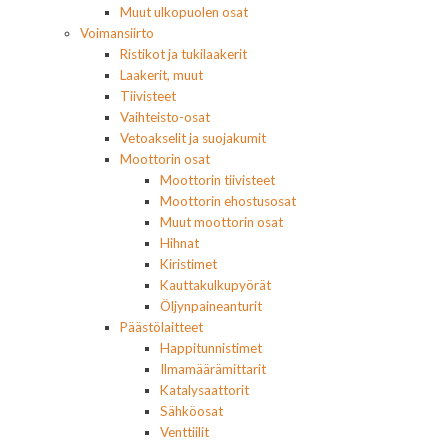
Muut ulkopuolen osat
Voimansiirto
Ristikot ja tukilaakerit
Laakerit, muut
Tiivisteet
Vaihteisto-osat
Vetoakselit ja suojakumit
Moottorin osat
Moottorin tiivisteet
Moottorin ehostusosat
Muut moottorin osat
Hihnat
Kiristimet
Kauttakulkupyörät
Öljynpaineanturit
Päästölaitteet
Happitunnistimet
Ilmamäärämittarit
Katalysaattorit
Sähköosat
Venttiilit