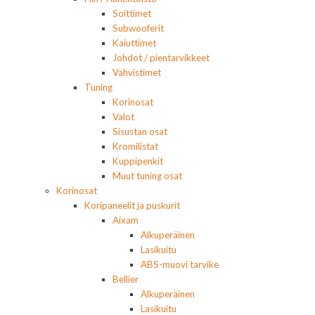
Soittimet
Subwooferit
Kaiuttimet
Johdot / pientarvikkeet
Vahvistimet
Tuning
Korinosat
Valot
Sisustan osat
Kromilistat
Kuppipenkit
Muut tuning osat
Korinosat
Koripaneelit ja puskurit
Aixam
Alkuperäinen
Lasikuitu
ABS-muovi tarvike
Bellier
Alkuperäinen
Lasikuitu