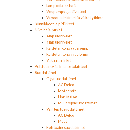
Lämpötila-anturit
Vesipumput ja tiivisteet
Vapaatuulettimet ja viskokytkimet
Kiinnikkeet ja pidikkeet
Nivelet ja puslat
Alapallonivelet
Yläpallonivelet
Raidetangonpäät sisempi
Raidetangonpäät ulompi
Vakaajan linkit
Polttoaine- ja ilmanottolaitteet
Suodattimet
Öljynsuodattimet
AC Delco
Motocraft
Harvinaiset
Muut öljynsuodattimet
Vaihteistosuodattimet
AC Delco
Muut
Polttoainesuodattimet