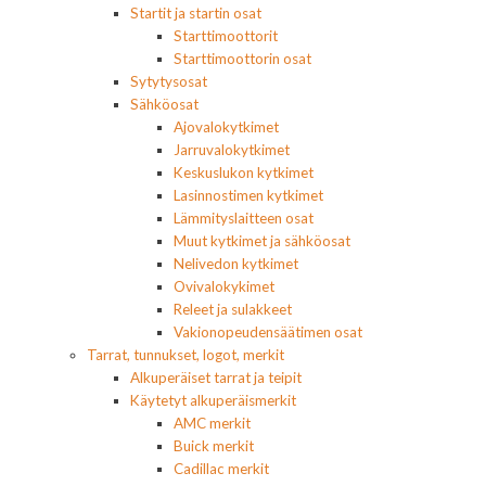
Startit ja startin osat
Starttimoottorit
Starttimoottorin osat
Sytytysosat
Sähköosat
Ajovalokytkimet
Jarruvalokytkimet
Keskuslukon kytkimet
Lasinnostimen kytkimet
Lämmityslaitteen osat
Muut kytkimet ja sähköosat
Nelivedon kytkimet
Ovivalokykimet
Releet ja sulakkeet
Vakionopeudensäätimen osat
Tarrat, tunnukset, logot, merkit
Alkuperäiset tarrat ja teipit
Käytetyt alkuperäismerkit
AMC merkit
Buick merkit
Cadillac merkit