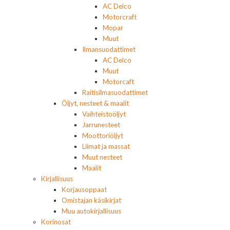
AC Delco
Motorcraft
Mopar
Muut
Ilmansuodattimet
AC Delco
Muut
Motorcaft
Raitisilmasuodattimet
Öljyt, nesteet & maalit
Vaihteistoöljyt
Jarrunesteet
Moottoriöljyt
Liimat ja massat
Muut nesteet
Maalit
Kirjallisuus
Korjausoppaat
Omistajan käsikirjat
Muu autokirjallisuus
Korinosat