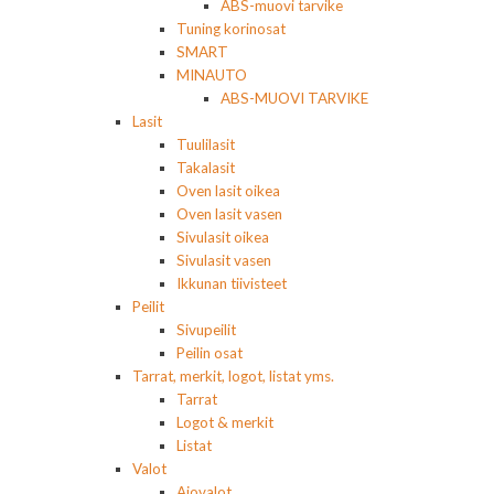
ABS-muovi tarvike
Tuning korinosat
SMART
MINAUTO
ABS-MUOVI TARVIKE
Lasit
Tuulilasit
Takalasit
Oven lasit oikea
Oven lasit vasen
Sivulasit oikea
Sivulasit vasen
Ikkunan tiivisteet
Peilit
Sivupeilit
Peilin osat
Tarrat, merkit, logot, listat yms.
Tarrat
Logot & merkit
Listat
Valot
Ajovalot