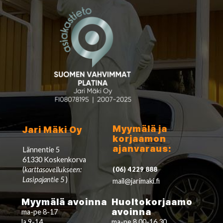
Myymälä ja
Jari Mäki Oy
korjaamon
ajanvaraus:
Lännentie 5
61330 Koskenkorva
(
karttasovellukseen:
(06) 4229 888
Lasipajantie 5
)
mail@jarimaki.fi
Myymälä avoinna
Huoltokorjaamo
avoinna
ma-pe 8-17
la 9-14
ma-pe 8.00-16.30