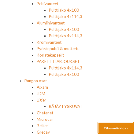
Peltivanteet
Pulttijako 4x100
Pulttijako 4x114,3
Alumiinivanteet
Pulttijako 4x100
Pulttijako 4x114,3
Kromivanteet
Pyöränpultit & mutterit
Koristekapselit
PAKETTITARJOUKSET
Pulttijako 4x114,3
Pulttijako 4x100
Rungon osat
Aixam
JDM
Ligier
RÄJÄYTYSKUVAT
Chatenet
Microcar
Bellier
Tilaa uutiskirje ›
Grecav