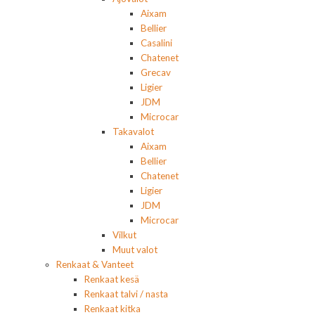
Aixam
Bellier
Casalini
Chatenet
Grecav
Ligier
JDM
Microcar
Takavalot
Aixam
Bellier
Chatenet
Ligier
JDM
Microcar
Vilkut
Muut valot
Renkaat & Vanteet
Renkaat kesä
Renkaat talvi / nasta
Renkaat kitka