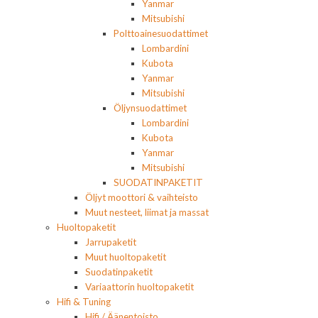
Yanmar
Mitsubishi
Polttoainesuodattimet
Lombardini
Kubota
Yanmar
Mitsubishi
Öljynsuodattimet
Lombardini
Kubota
Yanmar
Mitsubishi
SUODATINPAKETIT
Öljyt moottori & vaihteisto
Muut nesteet, liimat ja massat
Huoltopaketit
Jarrupaketit
Muut huoltopaketit
Suodatinpaketit
Variaattorin huoltopaketit
Hifi & Tuning
Hifi / Äänentoisto