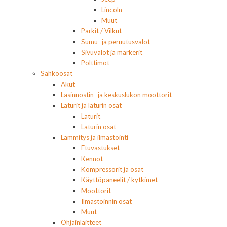
Lincoln
Muut
Parkit / Vilkut
Sumu- ja peruutusvalot
Sivuvalot ja markerit
Polttimot
Sähköosat
Akut
Lasinnostin- ja keskuslukon moottorit
Laturit ja laturin osat
Laturit
Laturin osat
Lämmitys ja ilmastointi
Etuvastukset
Kennot
Kompressorit ja osat
Käyttöpaneelit / kytkimet
Moottorit
Ilmastoinnin osat
Muut
Ohjainlaitteet