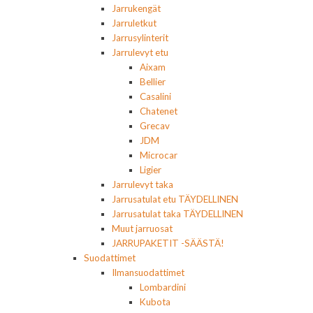
Jarrukengät
Jarruletkut
Jarrusylinterit
Jarrulevyt etu
Aixam
Bellier
Casalini
Chatenet
Grecav
JDM
Microcar
Ligier
Jarrulevyt taka
Jarrusatulat etu TÄYDELLINEN
Jarrusatulat taka TÄYDELLINEN
Muut jarruosat
JARRUPAKETIT -SÄÄSTÄ!
Suodattimet
Ilmansuodattimet
Lombardini
Kubota