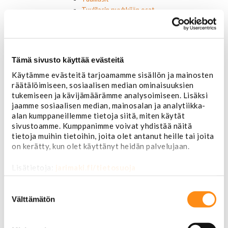
Tuulilasin pyyhkijän osat
Pyyhkijänsulat
Sivulasivisiirit ja tuuliohjaimet
Lavatarvikkeet PickUp:eihin
Lavatarvikkeet
Tämä sivusto käyttää evästeitä
Lavakatteet Pick Up:eihin
Renkaat ja vanteet
Käytämme evästeitä tarjoamamme sisällön ja mainosten
räätälöimiseen, sosiaalisen median ominaisuuksien
Renkaat ja tarvikkeet
tukemiseen ja kävijämäärämme analysoimiseen. Lisäksi
Varapyörätelineet
jaamme sosiaalisen median, mainosalan ja analytiikka-
Venttiilinhatut
alan kumppaneillemme tietoja siitä, miten käytät
Renkaat 14"
sivustoamme. Kumppanimme voivat yhdistää näitä
Renkaat 15"
tietoja muihin tietoihin, joita olet antanut heille tai joita
Renkaat 16"
on kerätty, kun olet käyttänyt heidän palvelujaan.
Renkaat 16,5"
Renkaat 17"
Lisätietoja:
jarimaki.fi/tietosuoja
Renkaat 18"
Renkaat 20"
Suostumuksen
Renkaat 22"
valinta
Välttämätön
Renkaat 24"
Vanteet ja tarvikkeet
Pölykapselit, keskiöt, spinnerit