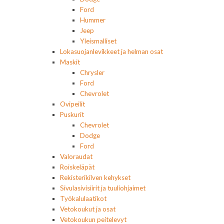
Ford
Hummer
Jeep
Yleismalliset
Lokasuojanlevikkeet ja helman osat
Maskit
Chrysler
Ford
Chevrolet
Ovipeilit
Puskurit
Chevrolet
Dodge
Ford
Valoraudat
Roiskeläpät
Rekisterikilven kehykset
Sivulasivisiirit ja tuuliohjaimet
Työkalulaatikot
Vetokoukut ja osat
Vetokoukun peitelevyt