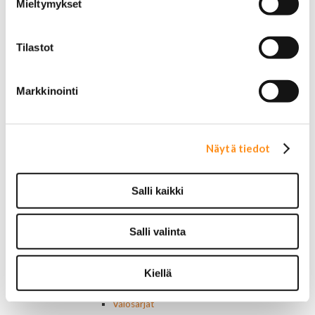
Mieltymykset
Vannetarvikkeet
14 tuumaiset vanteet
15 tuumaiset vanteet
Tilastot
16 tuumaiset vanteet
17 tuumaiset vanteet
18 tuumaiset vanteet
Markkinointi
20 tuumaiset vanteet
22 tuumaiset vanteet
24 tuumaiset vanteet
Sisusta
Näytä tiedot
Ehosteet
Istuimet ja tarvikkeet
Lattiamatot
Salli kaikki
Ratit ja ratinpäälliset
Ratit
Ratinpäälliset
Salli valinta
Radioadapterit ja johtosarjat
Sisustan puuosat
Kiellä
Muut sisustan osat
Valot ja polttimot
Valosarjat