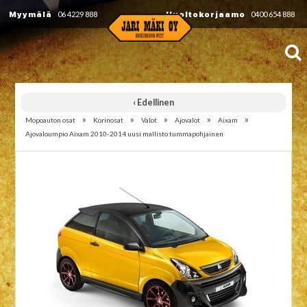
Myymälä
06 4229 888
Huoltokorjaamo
0400 654 888
‹ Edellinen
»
»
»
»
»
Mopoauton osat
Korinosat
Valot
Ajovalot
Aixam
Ajovaloumpio Aixam 2010-2014 uusi mallisto tummapohjainen