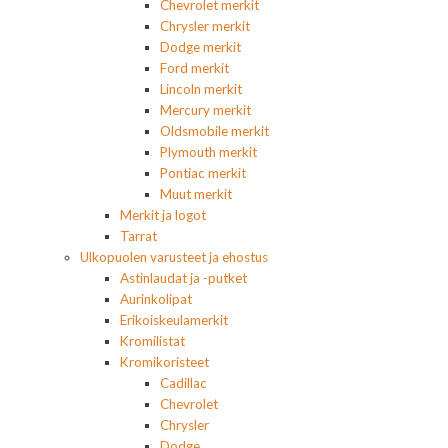
Chevrolet merkit
Chrysler merkit
Dodge merkit
Ford merkit
Lincoln merkit
Mercury merkit
Oldsmobile merkit
Plymouth merkit
Pontiac merkit
Muut merkit
Merkit ja logot
Tarrat
Ulkopuolen varusteet ja ehostus
Astinlaudat ja -putket
Aurinkolipat
Erikoiskeulamerkit
Kromilistat
Kromikoristeet
Cadillac
Chevrolet
Chrysler
Dodge