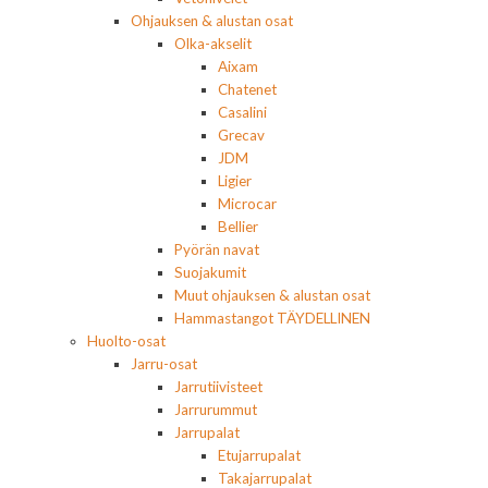
Ohjauksen & alustan osat
Olka-akselit
Aixam
Chatenet
Casalini
Grecav
JDM
Ligier
Microcar
Bellier
Pyörän navat
Suojakumit
Muut ohjauksen & alustan osat
Hammastangot TÄYDELLINEN
Huolto-osat
Jarru-osat
Jarrutiivisteet
Jarrurummut
Jarrupalat
Etujarrupalat
Takajarrupalat