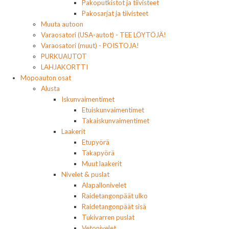
Pakoputkistot ja tiivisteet
Pakosarjat ja tiivisteet
Muuta autoon
Varaosatori (USA-autot) - TEE LÖYTÖJÄ!
Varaosatori (muut) - POISTOJA!
PURKUAUTOT
LAHJAKORTTI
Mopoauton osat
Alusta
Iskunvaimentimet
Etuiskunvaimentimet
Takaiskunvaimentimet
Laakerit
Etupyörä
Takapyörä
Muut laakerit
Nivelet & puslat
Alapallonivelet
Raidetangonpäät ulko
Raidetangonpäät sisä
Tukivarren puslat
Vetonivelet