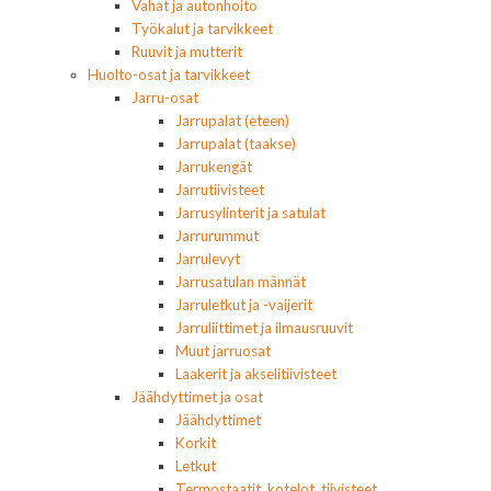
Vahat ja autonhoito
Työkalut ja tarvikkeet
Ruuvit ja mutterit
Huolto-osat ja tarvikkeet
Jarru-osat
Jarrupalat (eteen)
Jarrupalat (taakse)
Jarrukengät
Jarrutiivisteet
Jarrusylinterit ja satulat
Jarrurummut
Jarrulevyt
Jarrusatulan männät
Jarruletkut ja -vaijerit
Jarruliittimet ja ilmausruuvit
Muut jarruosat
Laakerit ja akselitiivisteet
Jäähdyttimet ja osat
Jäähdyttimet
Korkit
Letkut
Termostaatit, kotelot, tiivisteet