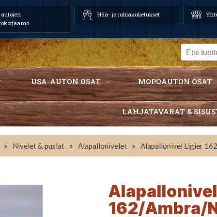
autojen
Hää- ja juhlakuljetukset
Yhte
tokorjaamo
USA-AUTON OSAT
MOPOAUTON OSAT
LAHJATAVARAT & SISUS
»
»
»
Nivelet & puslat
Alapallonivelet
Alapallonivel Ligier 
Alapallonivel
162/Ambra/