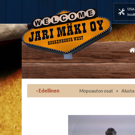
USA 
huol
‹ Edellinen
»
Mopoauton osat
Alusta