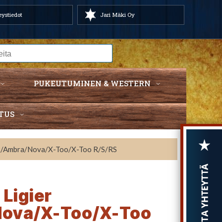
ystiedot
Jari Mäki Oy
PUKEUTUMINEN & WESTERN
TUS
162/Ambra/Nova/X-Too/X-Too R/S/RS
 Ligier
Nova/X-Too/X-Too