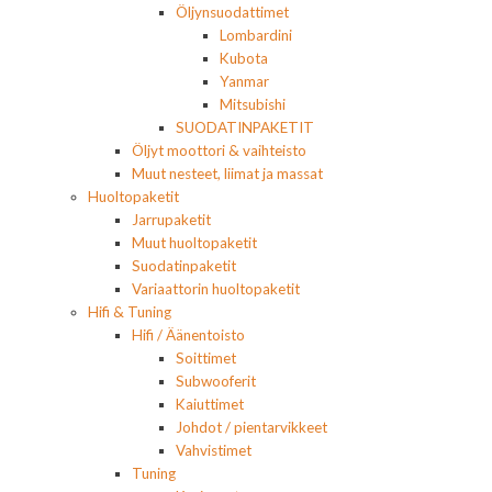
Öljynsuodattimet
Lombardini
Kubota
Yanmar
Mitsubishi
SUODATINPAKETIT
Öljyt moottori & vaihteisto
Muut nesteet, liimat ja massat
Huoltopaketit
Jarrupaketit
Muut huoltopaketit
Suodatinpaketit
Variaattorin huoltopaketit
Hifi & Tuning
Hifi / Äänentoisto
Soittimet
Subwooferit
Kaiuttimet
Johdot / pientarvikkeet
Vahvistimet
Tuning