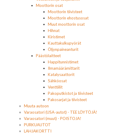
Moottorin osat
Moottorin tiivisteet
Moottorin ehostusosat
Muut moottorin osat
Hihnat
Kiristimet
Kauttakulkupyörät
Öljynpaineanturit
Päästölaitteet
Happitunnistimet
Ilmamäärämittarit
Katalysaattorit
Sähköosat
Venttiilit
Pakoputkistot ja tiivisteet
Pakosarjat ja tiivisteet
Muuta autoon
Varaosatori (USA-autot) - TEE LÖYTÖJÄ!
Varaosatori (muut) - POISTOJA!
PURKUAUTOT
LAHJAKORTTI