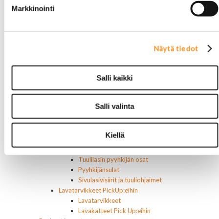
Pick upp 2008-
Markkinointi
Suburban 1992-1999
Suburban 2000-2006
Tahoe 2000-2007
Corvette
Näytä tiedot
Chevrolet muut
Ford
Dodge
Salli kaikki
Chrysler
Pontiac
Salli valinta
Buick
Jeep
Lasit, ikkunatarvikkeet
Kiellä
Sivulasit/takalasit
Tuulilasit
Tuulilasin pyyhkijän osat
Pyyhkijänsulat
Sivulasivisiirit ja tuuliohjaimet
Lavatarvikkeet PickUp:eihin
Lavatarvikkeet
Lavakatteet Pick Up:eihin