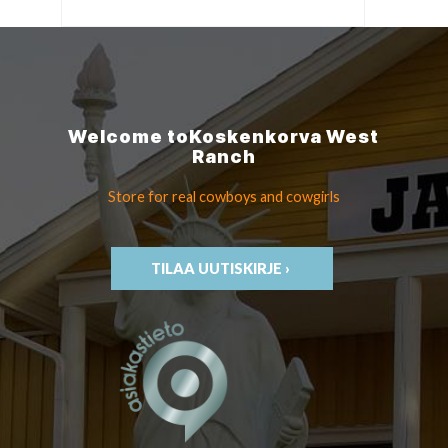
Welcome to
Koskenkorva
West
Ranch
Store for real cowboys
and cowgirls
TILAA UUTISKIRJE ›