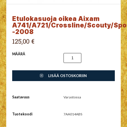
Etulokasuoja oikea Aixam
A741/A721/Crossline/Scouty/Spo
-2008
125,00 €
MÄÄRÄ
LISÄÄ OSTOSKORIIN
Saatavuus
Varastossa
Tuotekoodi
7AA014ABS