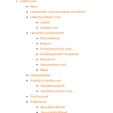
Sähköosat
Akut
Lasinnostin- ja keskuslukon moottorit
Laturit ja laturin osat
Laturit
Laturin osat
Lämmitys ja ilmastointi
Etuvastukset
Kennot
Kompressorit ja osat
Käyttöpaneelit / kytkimet
Moottorit
Ilmastoinnin osat
Muut
Ohjainlaitteet
Startit ja startin osat
Starttimoottorit
Starttimoottorin osat
Sytytysosat
Sähköosat
Ajovalokytkimet
Jarruvalokytkimet