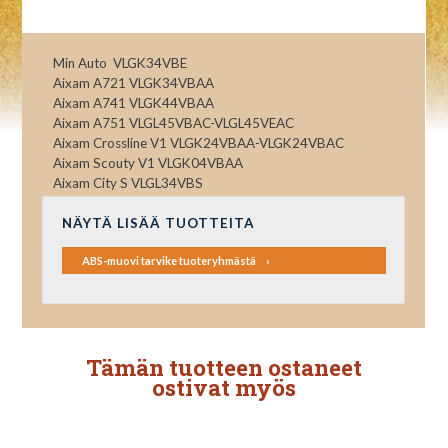
Min Auto VLGK34VBE
Aixam A721 VLGK34VBAA
Aixam A741 VLGK44VBAA
Aixam A751 VLGL45VBAC-VLGL45VEAC
Aixam Crossline V1 VLGK24VBAA-VLGK24VBAC
Aixam Scouty V1 VLGK04VBAA
Aixam City S VLGL34VBS
NÄYTÄ LISÄÄ TUOTTEITA
ABS-muovi tarvike tuoteryhmästä
Tämän tuotteen ostaneet
ostivat myös