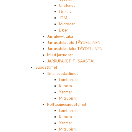
Chatenet
Grecav
JDM
Microcar
Ligier
Jarrulevyt taka
Jarrusatulat etu TÄYDELLINEN
Jarrusatulat taka TÄYDELLINEN
Muut jarruosat
JARRUPAKETIT -SÄÄSTÄ!
Suodattimet
Ilmansuodattimet
Lombardini
Kubota
Yanmar
Mitsubishi
Polttoainesuodattimet
Lombardini
Kubota
Yanmar
Mitsubishi