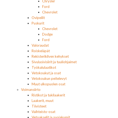
Chrysler
Ford
Chevrolet
Ovipeilit
Puskurit
Chevrolet
Dodge
Ford
Valoraudat
Roiskeläpät
Rekisterikilven kehykset
Sivulasivisiirit ja tuuliohjaimet
Työkalulaatikot
Vetokoukut ja osat
Vetokoukun peitelevyt
Muut ulkopuolen osat
Voimansiirto
Ristikot ja tukilaakerit
Laakerit, muut
Tiivisteet
Vaihteisto-osat
Vetoakselit ja suojakumit