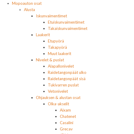
Mopoauton osat
Alusta
Iskunvaimentimet
Etuiskunvaimentimet
Takaiskunvaimentimet
Laakerit
Etupyörä
Takapyörä
Muut laakerit
Nivelet & puslat
Alapallonivelet
Raidetangonpäät ulko
Raidetangonpäät sisä
Tukivarren puslat
Vetonivelet
Ohjauksen & alustan osat
Olka-akselit
Aixam
Chatenet
Casalini
Grecav