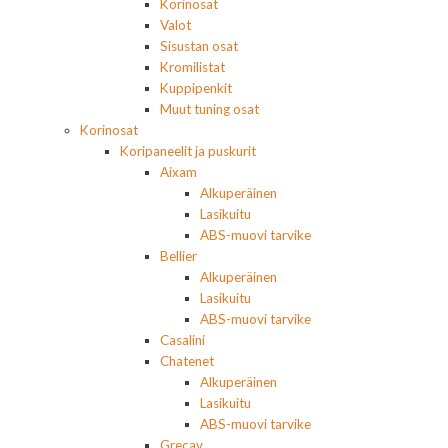
Korinosat
Valot
Sisustan osat
Kromilistat
Kuppipenkit
Muut tuning osat
Korinosat
Koripaneelit ja puskurit
Aixam
Alkuperäinen
Lasikuitu
ABS-muovi tarvike
Bellier
Alkuperäinen
Lasikuitu
ABS-muovi tarvike
Casalini
Chatenet
Alkuperäinen
Lasikuitu
ABS-muovi tarvike
Grecav