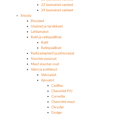
22 tuumaiset vanteet
24 tuumaiset vanteet
Sisusta
Ehosteet
Istuimet ja tarvikkeet
Lattiamatot
Ratit ja ratinpäälliset
Ratit
Ratinpäälliset
Radioadapterit ja johtosarjat
Sisustan puuosat
Muut sisustan osat
Valot ja polttimot
Valosarjat
Ajovalot
Cadillac
Chevorlet P/U
Corvette
Chevrolet muut
Chrysler
Dodge