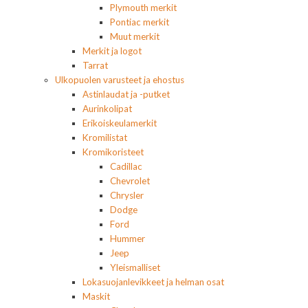
Plymouth merkit
Pontiac merkit
Muut merkit
Merkit ja logot
Tarrat
Ulkopuolen varusteet ja ehostus
Astinlaudat ja -putket
Aurinkolipat
Erikoiskeulamerkit
Kromilistat
Kromikoristeet
Cadillac
Chevrolet
Chrysler
Dodge
Ford
Hummer
Jeep
Yleismalliset
Lokasuojanlevikkeet ja helman osat
Maskit