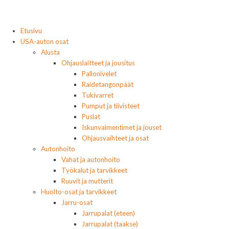
Etusivu
USA-auton osat
Alusta
Ohjauslaitteet ja jousitus
Pallonivelet
Raidetangonpäät
Tukivarret
Pumput ja tiivisteet
Puslat
Iskunvaimentimet ja jouset
Ohjausvaihteet ja osat
Autonhoito
Vahat ja autonhoito
Työkalut ja tarvikkeet
Ruuvit ja mutterit
Huolto-osat ja tarvikkeet
Jarru-osat
Jarrupalat (eteen)
Jarrupalat (taakse)