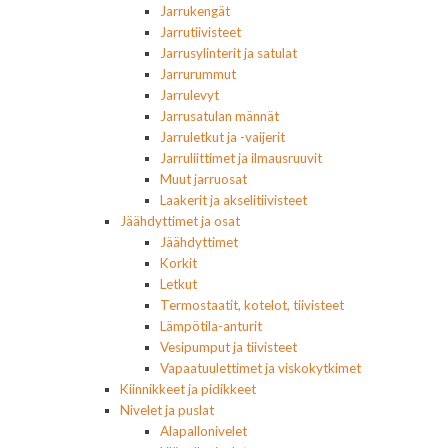
Jarrukengät
Jarrutiivisteet
Jarrusylinterit ja satulat
Jarrurummut
Jarrulevyt
Jarrusatulan männät
Jarruletkut ja -vaijerit
Jarruliittimet ja ilmausruuvit
Muut jarruosat
Laakerit ja akselitiivisteet
Jäähdyttimet ja osat
Jäähdyttimet
Korkit
Letkut
Termostaatit, kotelot, tiivisteet
Lämpötila-anturit
Vesipumput ja tiivisteet
Vapaatuulettimet ja viskokytkimet
Kiinnikkeet ja pidikkeet
Nivelet ja puslat
Alapallonivelet