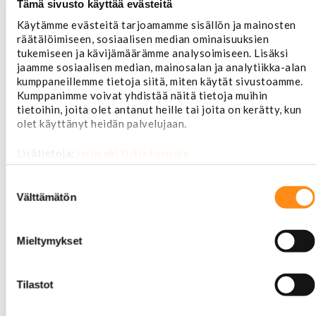
Tämä sivusto käyttää evästeitä
Motorcaft
Käytämme evästeitä tarjoamamme sisällön ja mainosten
Raitisilmasuodattimet
räätälöimiseen, sosiaalisen median ominaisuuksien
Öljyt, nesteet & maalit
tukemiseen ja kävijämäärämme analysoimiseen. Lisäksi
Vaihteistoöljyt
jaamme sosiaalisen median, mainosalan ja analytiikka-alan
Jarrunesteet
kumppaneillemme tietoja siitä, miten käytät sivustoamme.
Moottoriöljyt
Kumppanimme voivat yhdistää näitä tietoja muihin
Liimat ja massat
tietoihin, joita olet antanut heille tai joita on kerätty, kun
Muut nesteet
olet käyttänyt heidän palvelujaan.
Maalit
Kirjallisuus
Lisätietoja:
jarimaki.fi/tietosuoja
Korjausoppaat
Omistajan käsikirjat
Suostumuksen
Muu autokirjallisuus
valinta
Välttämätön
Korinosat
Starcraft levikesarja 97-03
Mustang korinosat
Mieltymykset
Chevrolet
Van 1978-1996
Van 1997-
Tilastot
Pick upp 1988-1999
Pick upp 2000-2007