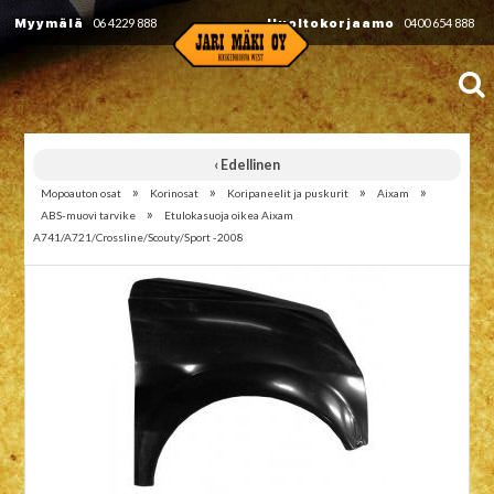
Myymälä
06 4229 888
Huoltokorjaamo
0400 654 888
‹ Edellinen
»
»
»
»
Mopoauton osat
Korinosat
Koripaneelit ja puskurit
Aixam
»
ABS-muovi tarvike
Etulokasuoja oikea Aixam
A741/A721/Crossline/Scouty/Sport -2008