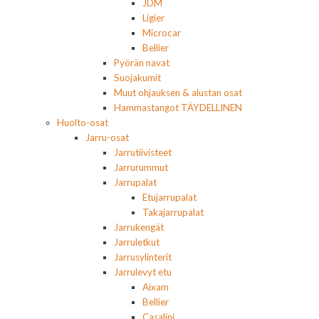
JDM
Ligier
Microcar
Bellier
Pyörän navat
Suojakumit
Muut ohjauksen & alustan osat
Hammastangot TÄYDELLINEN
Huolto-osat
Jarru-osat
Jarrutiivisteet
Jarrurummut
Jarrupalat
Etujarrupalat
Takajarrupalat
Jarrukengät
Jarruletkut
Jarrusylinterit
Jarrulevyt etu
Aixam
Bellier
Casalini