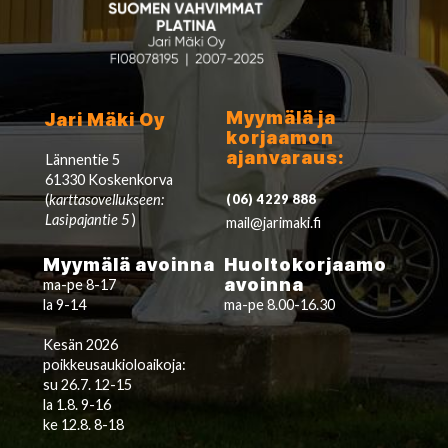
Myymälä ja
Jari Mäki Oy
korjaamon
ajanvaraus:
Lännentie 5
61330 Koskenkorva
(
karttasovellukseen:
(06) 4229 888
Lasipajantie 5
)
mail@jarimaki.fi
Myymälä avoinna
Huoltokorjaamo
avoinna
ma-pe 8-17
la 9-14
ma-pe 8.00-16.30
Kesän 2026
poikkeusaukioloaikoja:
su 26.7. 12-15
la 1.8. 9-16
ke 12.8. 8-18