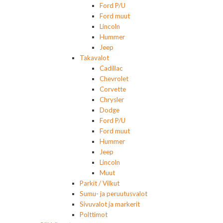
Ford P/U
Ford muut
Lincoln
Hummer
Jeep
Takavalot
Cadillac
Chevrolet
Corvette
Chrysler
Dodge
Ford P/U
Ford muut
Hummer
Jeep
Lincoln
Muut
Parkit / Vilkut
Sumu- ja peruutusvalot
Sivuvalot ja markerit
Polttimot