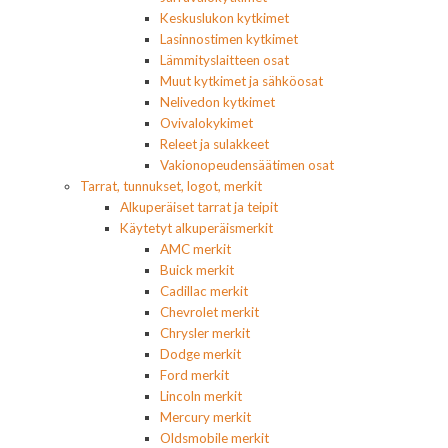
Keskuslukon kytkimet
Lasinnostimen kytkimet
Lämmityslaitteen osat
Muut kytkimet ja sähköosat
Nelivedon kytkimet
Ovivalokykimet
Releet ja sulakkeet
Vakionopeudensäätimen osat
Tarrat, tunnukset, logot, merkit
Alkuperäiset tarrat ja teipit
Käytetyt alkuperäismerkit
AMC merkit
Buick merkit
Cadillac merkit
Chevrolet merkit
Chrysler merkit
Dodge merkit
Ford merkit
Lincoln merkit
Mercury merkit
Oldsmobile merkit