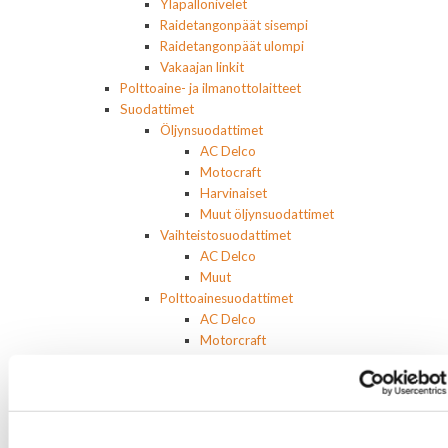
Yläpallonivelet
Raidetangonpäät sisempi
Raidetangonpäät ulompi
Vakaajan linkit
Polttoaine- ja ilmanottolaitteet
Suodattimet
Öljynsuodattimet
AC Delco
Motocraft
Harvinaiset
Muut öljynsuodattimet
Vaihteistosuodattimet
AC Delco
Muut
Polttoainesuodattimet
AC Delco
Motorcraft
Mopar
Muut
Ilmansuodattimet
AC Delco
Muut