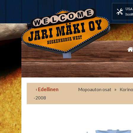
USA 
huol
‹ Edellinen
»
Mopoauton osat
Korino
-2008