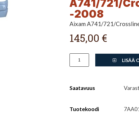
A741/721/Cr
-2008
Aixam A741/721/Crossline
145,00 €
LISÄÄ 
Saatavuus
Varas
Tuotekoodi
7AA0