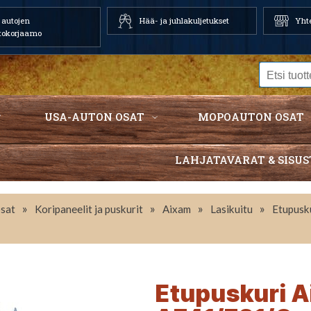
autojen
Hää- ja juhlakuljetukset
Yhte
tokorjaamo
USA-AUTON OSAT
MOPOAUTON OSAT
LAHJATAVARAT & SISUS
»
»
»
»
sat
Koripaneelit ja puskurit
Aixam
Lasikuitu
Etupusk
Etupuskuri 