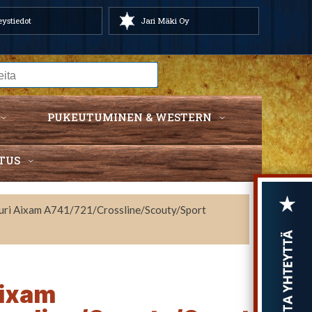
ystiedot
Jari Mäki Oy
PUKEUTUMINEN & WESTERN
TUS
uri Aixam A741/721/Crossline/Scouty/Sport
Aixam