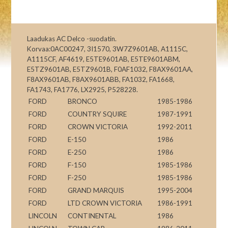
Laadukas AC Delco -suodatin.
Korvaa:0AC00247, 3I1570, 3W7Z9601AB, A1115C,
A1115CF, AF4619, E5TE9601AB, E5TE9601ABM,
E5TZ9601AB, E5TZ9601B, F0AF1032, F8AX9601AA,
F8AX9601AB, F8AX9601ABB, FA1032, FA1668,
FA1743, FA1776, LX2925, P528228.
FORD
BRONCO
1985-1986
FORD
COUNTRY SQUIRE
1987-1991
FORD
CROWN VICTORIA
1992-2011
FORD
E-150
1986
FORD
E-250
1986
FORD
F-150
1985-1986
FORD
F-250
1985-1986
FORD
GRAND MARQUIS
1995-2004
FORD
LTD CROWN VICTORIA
1986-1991
LINCOLN
CONTINENTAL
1986