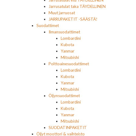
Jarrusatulat etu TÄYDELLINEN
Jarrusatulat taka TÄYDELLINEN
Muut jarruosat
JARRUPAKETIT -SÄÄSTÄ!
Suodattimet
Ilmansuodattimet
Lombardini
Kubota
Yanmar
Mitsubishi
Polttoainesuodattimet
Lombardini
Kubota
Yanmar
Mitsubishi
Öljynsuodattimet
Lombardini
Kubota
Yanmar
Mitsubishi
SUODATINPAKETIT
Öljyt moottori & vaihteisto