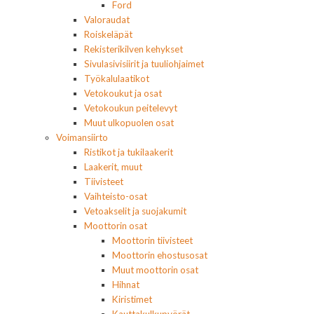
Ford
Valoraudat
Roiskeläpät
Rekisterikilven kehykset
Sivulasivisiirit ja tuuliohjaimet
Työkalulaatikot
Vetokoukut ja osat
Vetokoukun peitelevyt
Muut ulkopuolen osat
Voimansiirto
Ristikot ja tukilaakerit
Laakerit, muut
Tiivisteet
Vaihteisto-osat
Vetoakselit ja suojakumit
Moottorin osat
Moottorin tiivisteet
Moottorin ehostusosat
Muut moottorin osat
Hihnat
Kiristimet