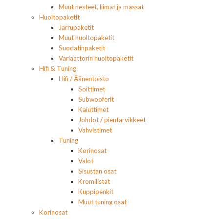
Muut nesteet, liimat ja massat
Huoltopaketit
Jarrupaketit
Muut huoltopaketit
Suodatinpaketit
Variaattorin huoltopaketit
Hifi & Tuning
Hifi / Äänentoisto
Soittimet
Subwooferit
Kaiuttimet
Johdot / pientarvikkeet
Vahvistimet
Tuning
Korinosat
Valot
Sisustan osat
Kromilistat
Kuppipenkit
Muut tuning osat
Korinosat