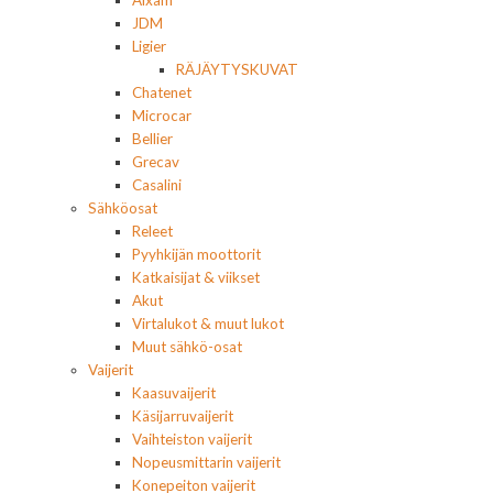
Aixam
JDM
Ligier
RÄJÄYTYSKUVAT
Chatenet
Microcar
Bellier
Grecav
Casalini
Sähköosat
Releet
Pyyhkijän moottorit
Katkaisijat & viikset
Akut
Virtalukot & muut lukot
Muut sähkö-osat
Vaijerit
Kaasuvaijerit
Käsijarruvaijerit
Vaihteiston vaijerit
Nopeusmittarin vaijerit
Konepeiton vaijerit