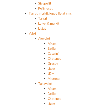
Sivupeilit
Peilin osat
Tarrat, merkit, logot, listat yms.
Tarrat
Logot & merkit
Listat
Valot
Ajovalot
Aixam
Bellier
Casalini
Chatenet
Grecav
Ligier
JDM
Microcar
Takavalot
Aixam
Bellier
Chatenet
Ligier