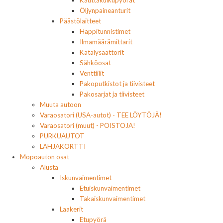
Kauttakulkupyörät
Öljynpaineanturit
Päästölaitteet
Happitunnistimet
Ilmamäärämittarit
Katalysaattorit
Sähköosat
Venttiilit
Pakoputkistot ja tiivisteet
Pakosarjat ja tiivisteet
Muuta autoon
Varaosatori (USA-autot) - TEE LÖYTÖJÄ!
Varaosatori (muut) - POISTOJA!
PURKUAUTOT
LAHJAKORTTI
Mopoauton osat
Alusta
Iskunvaimentimet
Etuiskunvaimentimet
Takaiskunvaimentimet
Laakerit
Etupyörä