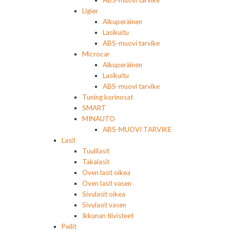
ABS-muovi tarvike
Ligier
Alkuperäinen
Lasikuitu
ABS-muovi tarvike
Microcar
Alkuperäinen
Lasikuitu
ABS-muovi tarvike
Tuning korinosat
SMART
MINAUTO
ABS-MUOVI TARVIKE
Lasit
Tuulilasit
Takalasit
Oven lasit oikea
Oven lasit vasen
Sivulasit oikea
Sivulasit vasen
Ikkunan tiivisteet
Peilit