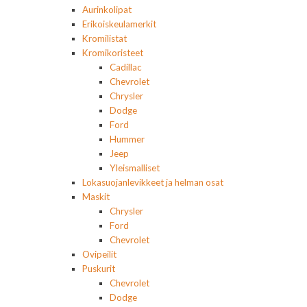
Aurinkolipat
Erikoiskeulamerkit
Kromilistat
Kromikoristeet
Cadillac
Chevrolet
Chrysler
Dodge
Ford
Hummer
Jeep
Yleismalliset
Lokasuojanlevikkeet ja helman osat
Maskit
Chrysler
Ford
Chevrolet
Ovipeilit
Puskurit
Chevrolet
Dodge