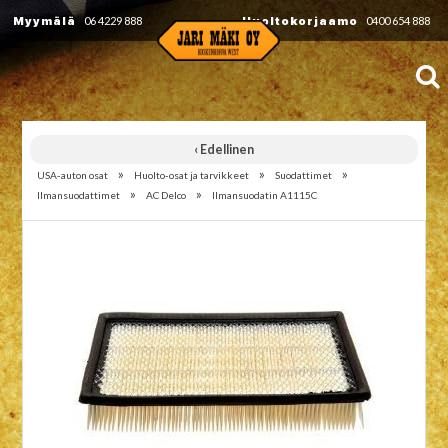
Myymälä
06 4229 888
Huoltokorjaamo
0400 654 888
‹ Edellinen
»
»
»
USA-auton osat
Huolto-osat ja tarvikkeet
Suodattimet
»
»
Ilmansuodattimet
AC Delco
Ilmansuodatin A1115C