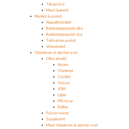
Takapyörä
Muut laakerit
Nivelet & puslat
Alapallonivelet
Raidetangonpäät ulko
Raidetangonpäät sisä
Tukivarren puslat
Vetonivelet
Ohjauksen & alustan osat
Olka-akselit
Aixam
Chatenet
Casalini
Grecav
JDM
Ligier
Microcar
Bellier
Pyörän navat
Suojakumit
Muut ohjauksen & alustan osat