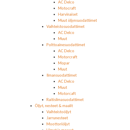
AC Delco
Motocraft
Harvinaiset
Muut öljynsuodattimet
Vaihteistosuodattimet
AC Delco
Muut
Polttoainesuodattimet
AC Delco
Motorcraft
Mopar
Muut
Ilmansuodattimet
AC Delco
Muut
Motorcaft
Raitisilmasuodattimet
Öljyt, nesteet & maalit
Vaihteistoöljyt
Jarrunesteet
Moottoriöljyt