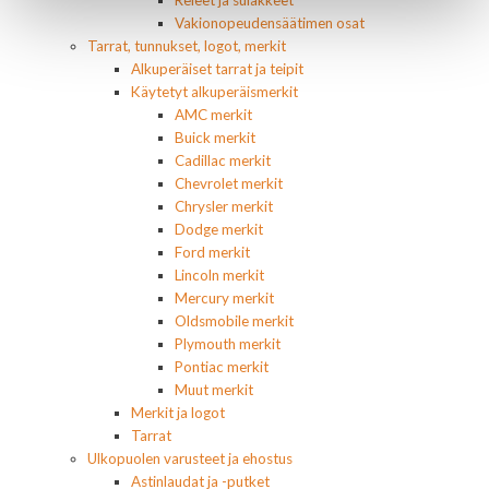
Releet ja sulakkeet
Vakionopeudensäätimen osat
Tarrat, tunnukset, logot, merkit
Alkuperäiset tarrat ja teipit
Käytetyt alkuperäismerkit
AMC merkit
Buick merkit
Cadillac merkit
Chevrolet merkit
Chrysler merkit
Dodge merkit
Ford merkit
Lincoln merkit
Mercury merkit
Oldsmobile merkit
Plymouth merkit
Pontiac merkit
Muut merkit
Merkit ja logot
Tarrat
Ulkopuolen varusteet ja ehostus
Astinlaudat ja -putket