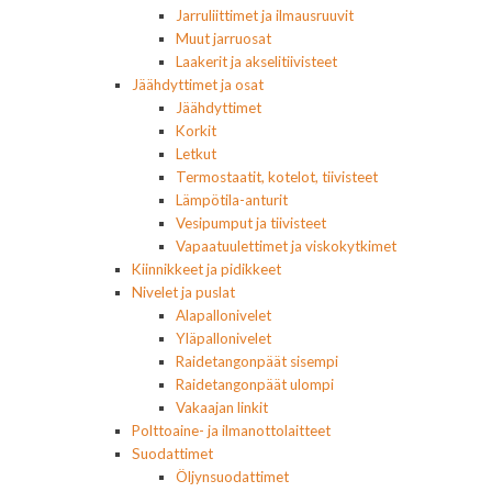
Jarruliittimet ja ilmausruuvit
Muut jarruosat
Laakerit ja akselitiivisteet
Jäähdyttimet ja osat
Jäähdyttimet
Korkit
Letkut
Termostaatit, kotelot, tiivisteet
Lämpötila-anturit
Vesipumput ja tiivisteet
Vapaatuulettimet ja viskokytkimet
Kiinnikkeet ja pidikkeet
Nivelet ja puslat
Alapallonivelet
Yläpallonivelet
Raidetangonpäät sisempi
Raidetangonpäät ulompi
Vakaajan linkit
Polttoaine- ja ilmanottolaitteet
Suodattimet
Öljynsuodattimet