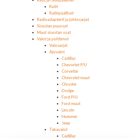
Ratit ja ratinpäälliset
Ratit
Ratinpäälliset
Radioadapterit ja johtosarjat
Sisustan puuosat
Muut sisustan osat
Valot ja polttimot
Valosarjat
Ajovalot
Cadillac
Chevorlet P/U
Corvette
Chevrolet muut
Chrysler
Dodge
Ford P/U
Ford muut
Lincoln
Hummer
Jeep
Takavalot
Cadillac