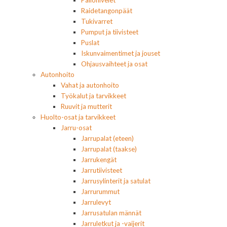
Pallonivelet
Raidetangonpäät
Tukivarret
Pumput ja tiivisteet
Puslat
Iskunvaimentimet ja jouset
Ohjausvaihteet ja osat
Autonhoito
Vahat ja autonhoito
Työkalut ja tarvikkeet
Ruuvit ja mutterit
Huolto-osat ja tarvikkeet
Jarru-osat
Jarrupalat (eteen)
Jarrupalat (taakse)
Jarrukengät
Jarrutiivisteet
Jarrusylinterit ja satulat
Jarrurummut
Jarrulevyt
Jarrusatulan männät
Jarruletkut ja -vaijerit