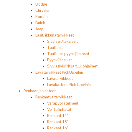
Dodge
Chrysler
Pontiac
Buick
Jeep
Lasit, ikkunatarvikkeet
Sivulasit/takalasit
Tuulilasit
Tuulilasin pyyhkijän osat
Pyyhkijänsulat
Sivulasivisiirit ja tuuliohjaimet
Lavatarvikkeet PickUp:eihin
Lavatarvikkeet
Lavakatteet Pick Up:eihin
Renkaat ja vanteet
Renkaat ja tarvikkeet
Varapyörätelineet
Venttiilinhatut
Renkaat 14"
Renkaat 15"
Renkaat 16"