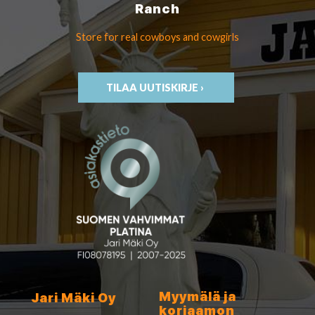
Ranch
Store for real cowboys
and cowgirls
TILAA UUTISKIRJE ›
Myymälä ja
Jari Mäki Oy
korjaamon