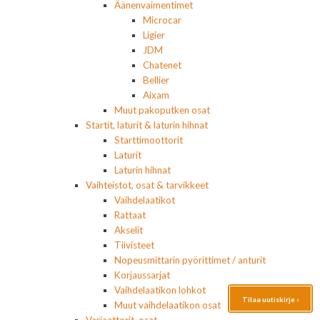
Äänenvaimentimet
Microcar
Ligier
JDM
Chatenet
Bellier
Aixam
Muut pakoputken osat
Startit, laturit & laturin hihnat
Starttimoottorit
Laturit
Laturin hihnat
Vaihteistot, osat & tarvikkeet
Vaihdelaatikot
Rattaat
Akselit
Tiivisteet
Nopeusmittarin pyörittimet / anturit
Korjaussarjat
Vaihdelaatikon lohkot
Tilaa uutiskirje ›
Muut vaihdelaatikon osat