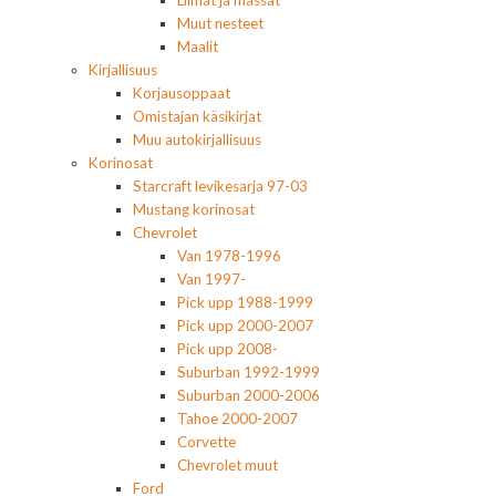
Liimat ja massat
Muut nesteet
Maalit
Kirjallisuus
Korjausoppaat
Omistajan käsikirjat
Muu autokirjallisuus
Korinosat
Starcraft levikesarja 97-03
Mustang korinosat
Chevrolet
Van 1978-1996
Van 1997-
Pick upp 1988-1999
Pick upp 2000-2007
Pick upp 2008-
Suburban 1992-1999
Suburban 2000-2006
Tahoe 2000-2007
Corvette
Chevrolet muut
Ford