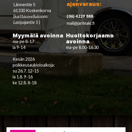
ajanvaraus:
Lännentie 5
61330 Koskenkorva
(
karttasovellukseen:
(06) 4229 888
Lasipajantie 5
)
mail@jarimaki.fi
Myymälä avoinna
Huoltokorjaamo
avoinna
ma-pe 8-17
la 9-14
ma-pe 8.00-16.30
Kesän 2026
poikkeusaukioloaikoja:
su 26.7. 12-15
la 1.8. 9-16
ke 12.8. 8-18