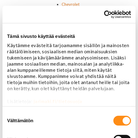
Chevrolet
Corvette
Chrysler
Dodge
Ford P/U
Tämä sivusto käyttää evästeitä
Ford muut
Hummer
Käytämme evästeitä tarjoamamme sisällön ja mainosten
Jeep
räätälöimiseen, sosiaalisen median ominaisuuksien
Lincoln
tukemiseen ja kävijämäärämme analysoimiseen. Lisäksi
Muut
jaamme sosiaalisen median, mainosalan ja analytiikka-
Parkit / Vilkut
alan kumppaneillemme tietoja siitä, miten käytät
Sumu- ja peruutusvalot
sivustoamme. Kumppanimme voivat yhdistää näitä
tietoja muihin tietoihin, joita olet antanut heille tai joita
Sivuvalot ja markerit
on kerätty, kun olet käyttänyt heidän palvelujaan.
Polttimot
Sähköosat
Lisätietoja:
jarimaki.fi/tietosuoja
Akut
Lasinnostin- ja keskuslukon moottorit
Suostumuksen
Laturit ja laturin osat
valinta
Välttämätön
Laturit
Laturin osat
Lämmitys ja ilmastointi