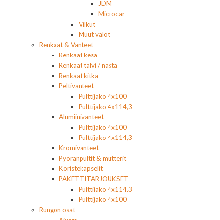
JDM
Microcar
Vilkut
Muut valot
Renkaat & Vanteet
Renkaat kesä
Renkaat talvi / nasta
Renkaat kitka
Peltivanteet
Pulttijako 4x100
Pulttijako 4x114,3
Alumiinivanteet
Pulttijako 4x100
Pulttijako 4x114,3
Kromivanteet
Pyöränpultit & mutterit
Koristekapselit
PAKETTITARJOUKSET
Pulttijako 4x114,3
Pulttijako 4x100
Rungon osat