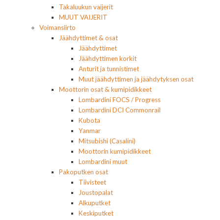
Takaluukun vaijerit
MUUT VAIJERIT
Voimansiirto
Jäähdyttimet & osat
Jäähdyttimet
Jäähdyttimen korkit
Anturit ja tunnistimet
Muut jäähdyttimen ja jäähdytyksen osat
Moottorin osat & kumipidikkeet
Lombardini FOCS / Progress
Lombardini DCI Commonrail
Kubota
Yanmar
Mitsubishi (Casalini)
Moottorin kumipidikkeet
Lombardini muut
Pakoputken osat
Tiivisteet
Joustopalat
Alkuputket
Keskiputket