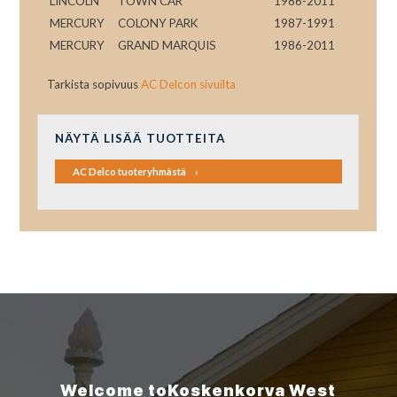
LINCOLN
TOWN CAR
1986-2011
MERCURY
COLONY PARK
1987-1991
MERCURY
GRAND MARQUIS
1986-2011
Tarkista sopivuus
AC Delcon sivuilta
NÄYTÄ LISÄÄ TUOTTEITA
AC Delco tuoteryhmästä
Welcome to
Koskenkorva
West