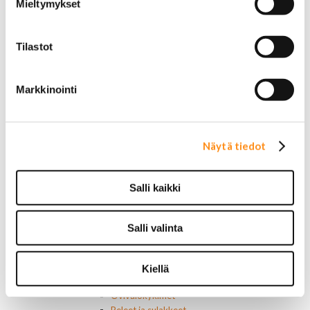
Mieltymykset
Etuvastukset
Kennot
Kompressorit ja osat
Tilastot
Käyttöpaneelit / kytkimet
Moottorit
Ilmastoinnin osat
Markkinointi
Muut
Ohjainlaitteet
Startit ja startin osat
Starttimoottorit
Näytä tiedot
Starttimoottorin osat
Sytytysosat
Sähköosat
Salli kaikki
Ajovalokytkimet
Jarruvalokytkimet
Keskuslukon kytkimet
Salli valinta
Lasinnostimen kytkimet
Lämmityslaitteen osat
Muut kytkimet ja sähköosat
Kiellä
Nelivedon kytkimet
Ovivalokykimet