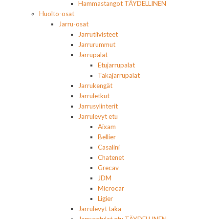
Hammastangot TÄYDELLINEN
Huolto-osat
Jarru-osat
Jarrutiivisteet
Jarrurummut
Jarrupalat
Etujarrupalat
Takajarrupalat
Jarrukengät
Jarruletkut
Jarrusylinterit
Jarrulevyt etu
Aixam
Bellier
Casalini
Chatenet
Grecav
JDM
Microcar
Ligier
Jarrulevyt taka