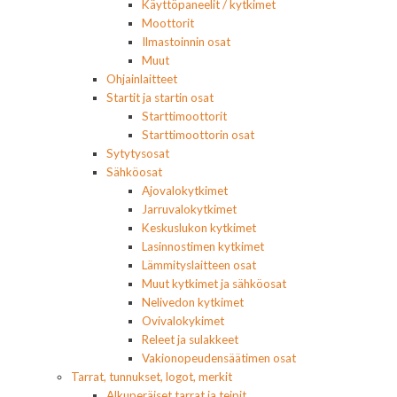
Käyttöpaneelit / kytkimet
Moottorit
Ilmastoinnin osat
Muut
Ohjainlaitteet
Startit ja startin osat
Starttimoottorit
Starttimoottorin osat
Sytytysosat
Sähköosat
Ajovalokytkimet
Jarruvalokytkimet
Keskuslukon kytkimet
Lasinnostimen kytkimet
Lämmityslaitteen osat
Muut kytkimet ja sähköosat
Nelivedon kytkimet
Ovivalokykimet
Releet ja sulakkeet
Vakionopeudensäätimen osat
Tarrat, tunnukset, logot, merkit
Alkuperäiset tarrat ja teipit