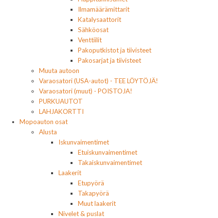
Ilmamäärämittarit
Katalysaattorit
Sähköosat
Venttiilit
Pakoputkistot ja tiivisteet
Pakosarjat ja tiivisteet
Muuta autoon
Varaosatori (USA-autot) - TEE LÖYTÖJÄ!
Varaosatori (muut) - POISTOJA!
PURKUAUTOT
LAHJAKORTTI
Mopoauton osat
Alusta
Iskunvaimentimet
Etuiskunvaimentimet
Takaiskunvaimentimet
Laakerit
Etupyörä
Takapyörä
Muut laakerit
Nivelet & puslat