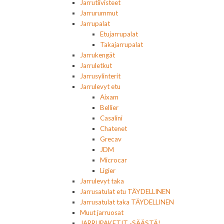
Jarrutiivisteet
Jarrurummut
Jarrupalat
Etujarrupalat
Takajarrupalat
Jarrukengät
Jarruletkut
Jarrusylinterit
Jarrulevyt etu
Aixam
Bellier
Casalini
Chatenet
Grecav
JDM
Microcar
Ligier
Jarrulevyt taka
Jarrusatulat etu TÄYDELLINEN
Jarrusatulat taka TÄYDELLINEN
Muut jarruosat
JARRUPAKETIT -SÄÄSTÄ!