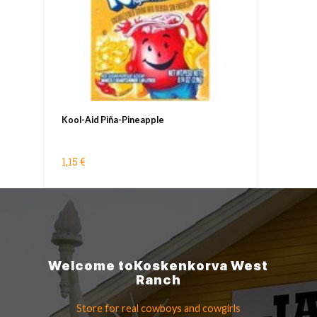
Kool-Aid Piña-Pineapple
1,15 €
Welcome to
Koskenkorva
West
Ranch
Store for real cowboys
and cowgirls