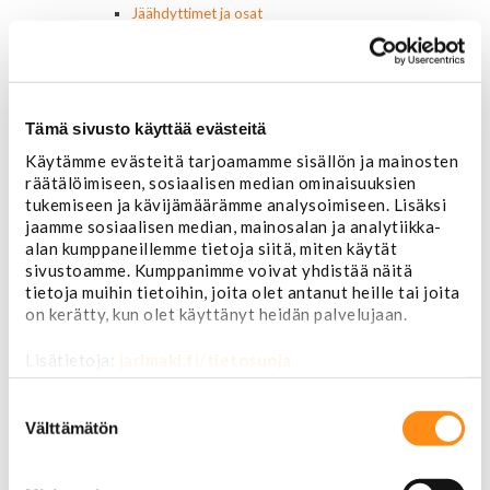
Jäähdyttimet ja osat
Jäähdyttimet
Korkit
Letkut
Termostaatit, kotelot, tiivisteet
Tämä sivusto käyttää evästeitä
Lämpötila-anturit
Vesipumput ja tiivisteet
Käytämme evästeitä tarjoamamme sisällön ja mainosten
Vapaatuulettimet ja viskokytkimet
räätälöimiseen, sosiaalisen median ominaisuuksien
Kiinnikkeet ja pidikkeet
tukemiseen ja kävijämäärämme analysoimiseen. Lisäksi
Nivelet ja puslat
jaamme sosiaalisen median, mainosalan ja analytiikka-
Alapallonivelet
alan kumppaneillemme tietoja siitä, miten käytät
Yläpallonivelet
sivustoamme. Kumppanimme voivat yhdistää näitä
Raidetangonpäät sisempi
tietoja muihin tietoihin, joita olet antanut heille tai joita
Raidetangonpäät ulompi
on kerätty, kun olet käyttänyt heidän palvelujaan.
Vakaajan linkit
Polttoaine- ja ilmanottolaitteet
Lisätietoja:
jarimaki.fi/tietosuoja
Suodattimet
Suostumuksen
Öljynsuodattimet
valinta
AC Delco
Välttämätön
Motocraft
Harvinaiset