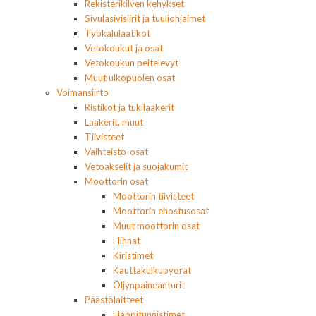
Rekisterikilven kehykset
Sivulasivisiirit ja tuuliohjaimet
Työkalulaatikot
Vetokoukut ja osat
Vetokoukun peitelevyt
Muut ulkopuolen osat
Voimansiirto
Ristikot ja tukilaakerit
Laakerit, muut
Tiivisteet
Vaihteisto-osat
Vetoakselit ja suojakumit
Moottorin osat
Moottorin tiivisteet
Moottorin ehostusosat
Muut moottorin osat
Hihnat
Kiristimet
Kauttakulkupyörät
Öljynpaineanturit
Päästölaitteet
Happitunnistimet