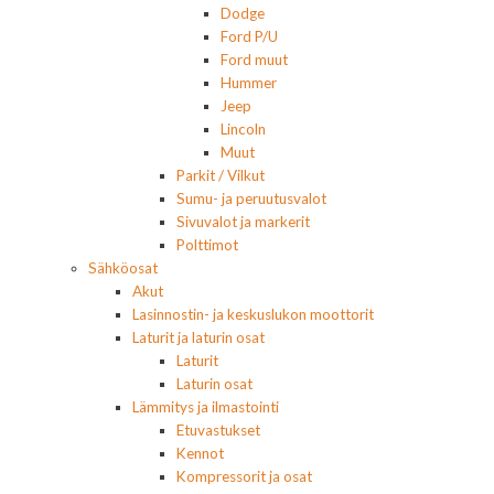
Dodge
Ford P/U
Ford muut
Hummer
Jeep
Lincoln
Muut
Parkit / Vilkut
Sumu- ja peruutusvalot
Sivuvalot ja markerit
Polttimot
Sähköosat
Akut
Lasinnostin- ja keskuslukon moottorit
Laturit ja laturin osat
Laturit
Laturin osat
Lämmitys ja ilmastointi
Etuvastukset
Kennot
Kompressorit ja osat