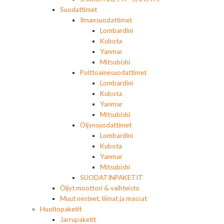
Suodattimet
Ilmansuodattimet
Lombardini
Kubota
Yanmar
Mitsubishi
Polttoainesuodattimet
Lombardini
Kubota
Yanmar
Mitsubishi
Öljynsuodattimet
Lombardini
Kubota
Yanmar
Mitsubishi
SUODATINPAKETIT
Öljyt moottori & vaihteisto
Muut nesteet, liimat ja massat
Huoltopaketit
Jarrupaketit