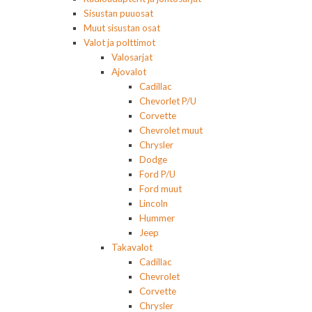
Sisustan puuosat
Muut sisustan osat
Valot ja polttimot
Valosarjat
Ajovalot
Cadillac
Chevorlet P/U
Corvette
Chevrolet muut
Chrysler
Dodge
Ford P/U
Ford muut
Lincoln
Hummer
Jeep
Takavalot
Cadillac
Chevrolet
Corvette
Chrysler