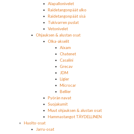
Alapallonivelet
Raidetangonpäät ulko
Raidetangonpäät sisä
Tukivarren puslat
Vetonivelet
Ohjauksen & alustan osat
Olka-akselit
Aixam
Chatenet
Casalini
Grecav
JDM
Ligier
Microcar
Bellier
Pyörän navat
Suojakumit
Muut ohjauksen & alustan osat
Hammastangot TÄYDELLINEN
Huolto-osat
Jarru-osat