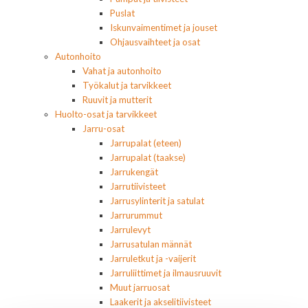
Puslat
Iskunvaimentimet ja jouset
Ohjausvaihteet ja osat
Autonhoito
Vahat ja autonhoito
Työkalut ja tarvikkeet
Ruuvit ja mutterit
Huolto-osat ja tarvikkeet
Jarru-osat
Jarrupalat (eteen)
Jarrupalat (taakse)
Jarrukengät
Jarrutiivisteet
Jarrusylinterit ja satulat
Jarrurummut
Jarrulevyt
Jarrusatulan männät
Jarruletkut ja -vaijerit
Jarruliittimet ja ilmausruuvit
Muut jarruosat
Laakerit ja akselitiivisteet