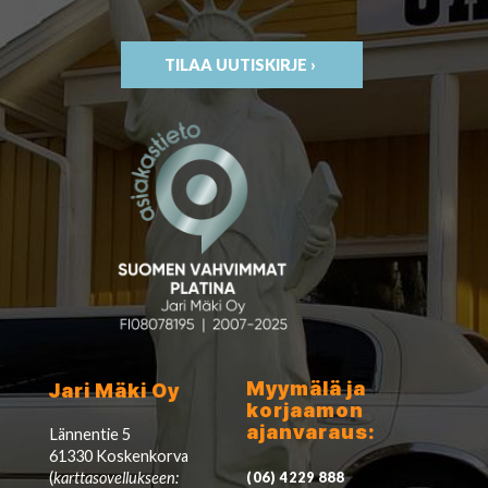
TILAA UUTISKIRJE ›
Myymälä ja
Jari Mäki Oy
korjaamon
ajanvaraus:
Lännentie 5
61330 Koskenkorva
(
karttasovellukseen:
(06) 4229 888