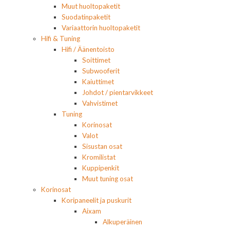
Muut huoltopaketit
Suodatinpaketit
Variaattorin huoltopaketit
Hifi & Tuning
Hifi / Äänentoisto
Soittimet
Subwooferit
Kaiuttimet
Johdot / pientarvikkeet
Vahvistimet
Tuning
Korinosat
Valot
Sisustan osat
Kromilistat
Kuppipenkit
Muut tuning osat
Korinosat
Koripaneelit ja puskurit
Aixam
Alkuperäinen