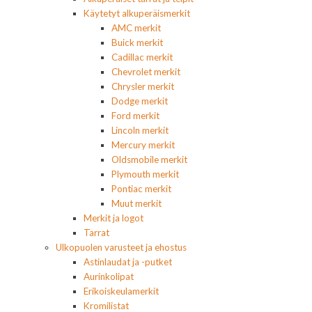
Käytetyt alkuperäismerkit
AMC merkit
Buick merkit
Cadillac merkit
Chevrolet merkit
Chrysler merkit
Dodge merkit
Ford merkit
Lincoln merkit
Mercury merkit
Oldsmobile merkit
Plymouth merkit
Pontiac merkit
Muut merkit
Merkit ja logot
Tarrat
Ulkopuolen varusteet ja ehostus
Astinlaudat ja -putket
Aurinkolipat
Erikoiskeulamerkit
Kromilistat