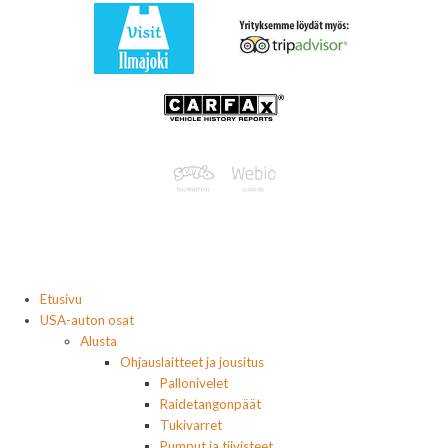
Etusivu
USA-auton osat
Alusta
Ohjauslaitteet ja jousitus
Pallonivelet
Raidetangonpäät
Tukivarret
Pumput ja tiivisteet