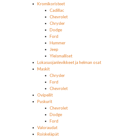
Kromikoristeet
Cadillac
Chevrolet
Chrysler
Dodge
Ford
Hummer
Jeep
Yleismalliset
Lokasuojanlevikkeet ja helman osat
Maskit
Chrysler
Ford
Chevrolet
Ovipeilit
Puskurit
Chevrolet
Dodge
Ford
Valoraudat
Roiskeläpät