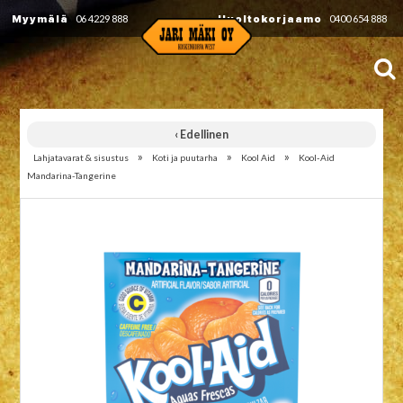
Myymälä
06 4229 888
Huoltokorjaamo
0400 654 888
‹ Edellinen
»
»
»
Lahjatavarat & sisustus
Koti ja puutarha
Kool Aid
Kool-Aid
Mandarina-Tangerine