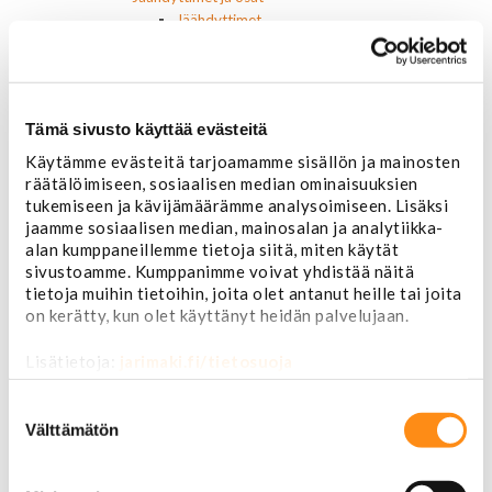
Jäähdyttimet
Korkit
Letkut
Termostaatit, kotelot, tiivisteet
Lämpötila-anturit
Tämä sivusto käyttää evästeitä
Vesipumput ja tiivisteet
Vapaatuulettimet ja viskokytkimet
Käytämme evästeitä tarjoamamme sisällön ja mainosten
Kiinnikkeet ja pidikkeet
räätälöimiseen, sosiaalisen median ominaisuuksien
Nivelet ja puslat
tukemiseen ja kävijämäärämme analysoimiseen. Lisäksi
jaamme sosiaalisen median, mainosalan ja analytiikka-
Alapallonivelet
alan kumppaneillemme tietoja siitä, miten käytät
Yläpallonivelet
sivustoamme. Kumppanimme voivat yhdistää näitä
Raidetangonpäät sisempi
tietoja muihin tietoihin, joita olet antanut heille tai joita
Raidetangonpäät ulompi
on kerätty, kun olet käyttänyt heidän palvelujaan.
Vakaajan linkit
Polttoaine- ja ilmanottolaitteet
Lisätietoja:
jarimaki.fi/tietosuoja
Suodattimet
Öljynsuodattimet
Suostumuksen
AC Delco
valinta
Välttämätön
Motocraft
Harvinaiset
Muut öljynsuodattimet