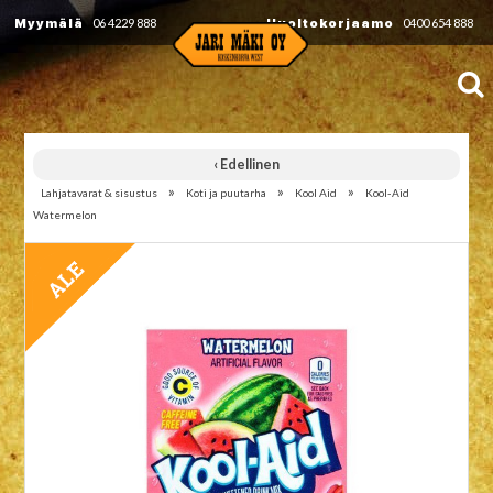
Myymälä
06 4229 888
Huoltokorjaamo
0400 654 888
‹ Edellinen
»
»
»
Lahjatavarat & sisustus
Koti ja puutarha
Kool Aid
Kool-Aid
Watermelon
TARJOUS