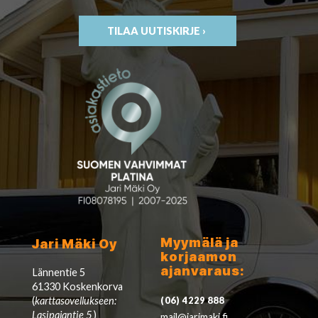
TILAA UUTISKIRJE ›
Myymälä ja
Jari Mäki Oy
korjaamon
ajanvaraus:
Lännentie 5
61330 Koskenkorva
(
karttasovellukseen:
(06) 4229 888
Lasipajantie 5
)
mail@jarimaki.fi