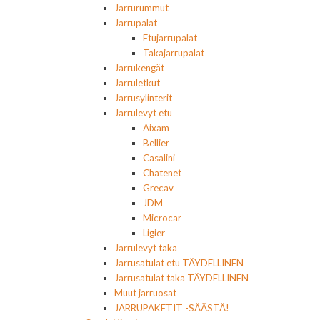
Jarrurummut
Jarrupalat
Etujarrupalat
Takajarrupalat
Jarrukengät
Jarruletkut
Jarrusylinterit
Jarrulevyt etu
Aixam
Bellier
Casalini
Chatenet
Grecav
JDM
Microcar
Ligier
Jarrulevyt taka
Jarrusatulat etu TÄYDELLINEN
Jarrusatulat taka TÄYDELLINEN
Muut jarruosat
JARRUPAKETIT -SÄÄSTÄ!