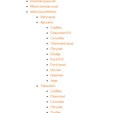
Sisustan puuosat
Muut sisustan osat
Valot ja polttimot
Valosarjat
Ajovalot
Cadillac
Chevorlet P/U
Corvette
Chevrolet muut
Chrysler
Dodge
Ford P/U
Ford muut
Lincoln
Hummer
Jeep
Takavalot
Cadillac
Chevrolet
Corvette
Chrysler
Dodge