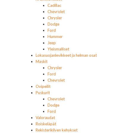
Cadillac
Chevrolet
Chrysler
Dodge
Ford
Hummer
Jeep
Yleismalliset
Lokasuojanlevikkeet ja helman osat
Maskit
Chrysler
Ford
Chevrolet
Ovipeilit
Puskurit
Chevrolet
Dodge
Ford
Valoraudat
Roiskeläpät
Rekisterikilven kehykset