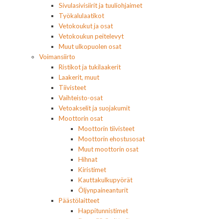
Sivulasivisiirit ja tuuliohjaimet
Työkalulaatikot
Vetokoukut ja osat
Vetokoukun peitelevyt
Muut ulkopuolen osat
Voimansiirto
Ristikot ja tukilaakerit
Laakerit, muut
Tiivisteet
Vaihteisto-osat
Vetoakselit ja suojakumit
Moottorin osat
Moottorin tiivisteet
Moottorin ehostusosat
Muut moottorin osat
Hihnat
Kiristimet
Kauttakulkupyörät
Öljynpaineanturit
Päästölaitteet
Happitunnistimet