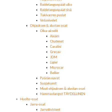
Raidetangonpäät ulko
Raidetangonpäät sisä
Tukivarren puslat
Vetonivelet
Ohjauksen & alustan osat
Olka-akselit
Aixam
Chatenet
Casalini
Grecav
JDM
Ligier
Microcar
Bellier
Pyörän navat
Suojakumit
Muut ohjauksen & alustan osat
Hammastangot TÄYDELLINEN
Huolto-osat
Jarru-osat
Jarrutiivisteet