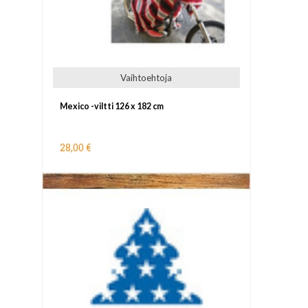
Vaihtoehtoja
Mexico -viltti 126 x 182 cm
28,00 €