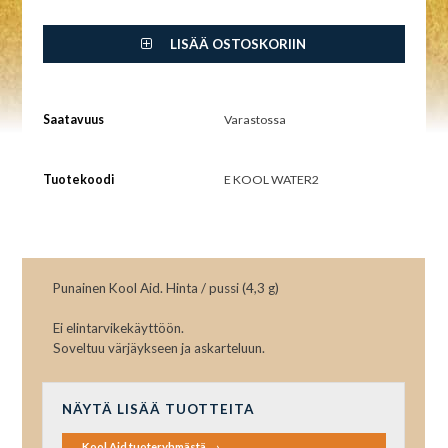
LISÄÄ OSTOSKORIIN
Saatavuus
Varastossa
Tuotekoodi
E KOOL WATER2
Punainen Kool Aid. Hinta / pussi (4,3 g)
Ei elintarvikekäyttöön.
Soveltuu värjäykseen ja askarteluun.
NÄYTÄ LISÄÄ TUOTTEITA
Kool Aid tuoteryhmästä