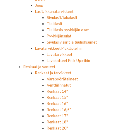
Jeep
Lasit, ikkunatarvikkeet
Sivulasit/takalasit
Tuulilasit
Tuulilasin pyyhkijän osat
Pyyhkijänsulat
Sivulasivisiirit ja tuuliohjaimet
Lavatarvikkeet PickUp:eihin
Lavatarvikkeet
Lavakatteet Pick Up:eihin
Renkaat ja vanteet
Renkaat ja tarvikkeet
Varapyörätelineet
Venttiilinhatut
Renkaat 14"
Renkaat 15"
Renkaat 16"
Renkaat 16,5"
Renkaat 17"
Renkaat 18"
Renkaat 20"