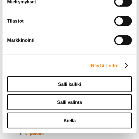
Mieltymykset
Vaihteistosuodattimet
AC Delco
Muut
Tilastot
Polttoainesuodattimet
AC Delco
Motorcraft
Markkinointi
Mopar
Muut
Ilmansuodattimet
AC Delco
Näytä tiedot
Muut
Motorcaft
Raitisilmasuodattimet
Salli kaikki
Öljyt, nesteet & maalit
Vaihteistoöljyt
Jarrunesteet
Salli valinta
Moottoriöljyt
Liimat ja massat
Kiellä
Muut nesteet
Maalit
Kirjallisuus