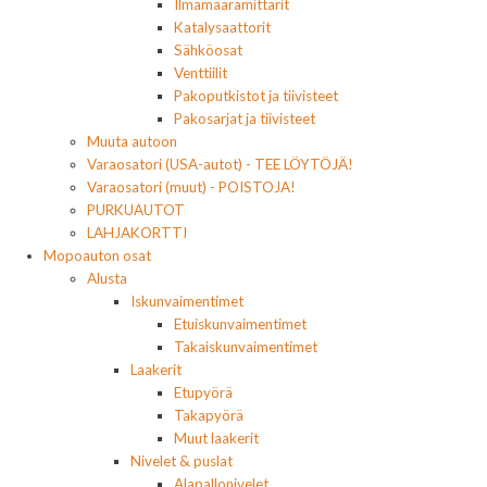
Ilmamäärämittarit
Katalysaattorit
Sähköosat
Venttiilit
Pakoputkistot ja tiivisteet
Pakosarjat ja tiivisteet
Muuta autoon
Varaosatori (USA-autot) - TEE LÖYTÖJÄ!
Varaosatori (muut) - POISTOJA!
PURKUAUTOT
LAHJAKORTTI
Mopoauton osat
Alusta
Iskunvaimentimet
Etuiskunvaimentimet
Takaiskunvaimentimet
Laakerit
Etupyörä
Takapyörä
Muut laakerit
Nivelet & puslat
Alapallonivelet