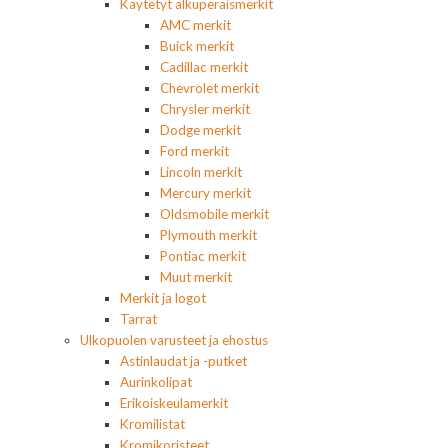
Käytetyt alkuperäismerkit
AMC merkit
Buick merkit
Cadillac merkit
Chevrolet merkit
Chrysler merkit
Dodge merkit
Ford merkit
Lincoln merkit
Mercury merkit
Oldsmobile merkit
Plymouth merkit
Pontiac merkit
Muut merkit
Merkit ja logot
Tarrat
Ulkopuolen varusteet ja ehostus
Astinlaudat ja -putket
Aurinkolipat
Erikoiskeulamerkit
Kromilistat
Kromikoristeet