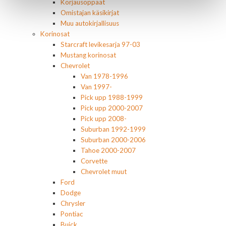
Korjausoppaat
Omistajan käsikirjat
Muu autokirjallisuus
Korinosat
Starcraft levikesarja 97-03
Mustang korinosat
Chevrolet
Van 1978-1996
Van 1997-
Pick upp 1988-1999
Pick upp 2000-2007
Pick upp 2008-
Suburban 1992-1999
Suburban 2000-2006
Tahoe 2000-2007
Corvette
Chevrolet muut
Ford
Dodge
Chrysler
Pontiac
Buick