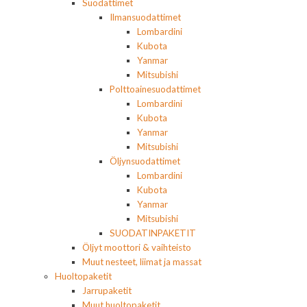
Suodattimet
Ilmansuodattimet
Lombardini
Kubota
Yanmar
Mitsubishi
Polttoainesuodattimet
Lombardini
Kubota
Yanmar
Mitsubishi
Öljynsuodattimet
Lombardini
Kubota
Yanmar
Mitsubishi
SUODATINPAKETIT
Öljyt moottori & vaihteisto
Muut nesteet, liimat ja massat
Huoltopaketit
Jarrupaketit
Muut huoltopaketit