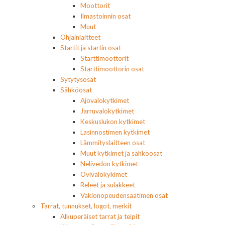
Moottorit
Ilmastoinnin osat
Muut
Ohjainlaitteet
Startit ja startin osat
Starttimoottorit
Starttimoottorin osat
Sytytysosat
Sähköosat
Ajovalokytkimet
Jarruvalokytkimet
Keskuslukon kytkimet
Lasinnostimen kytkimet
Lämmityslaitteen osat
Muut kytkimet ja sähköosat
Nelivedon kytkimet
Ovivalokykimet
Releet ja sulakkeet
Vakionopeudensäätimen osat
Tarrat, tunnukset, logot, merkit
Alkuperäiset tarrat ja teipit