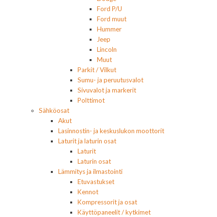
Ford P/U
Ford muut
Hummer
Jeep
Lincoln
Muut
Parkit / Vilkut
Sumu- ja peruutusvalot
Sivuvalot ja markerit
Polttimot
Sähköosat
Akut
Lasinnostin- ja keskuslukon moottorit
Laturit ja laturin osat
Laturit
Laturin osat
Lämmitys ja ilmastointi
Etuvastukset
Kennot
Kompressorit ja osat
Käyttöpaneelit / kytkimet