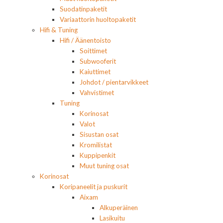
Suodatinpaketit
Variaattorin huoltopaketit
Hifi & Tuning
Hifi / Äänentoisto
Soittimet
Subwooferit
Kaiuttimet
Johdot / pientarvikkeet
Vahvistimet
Tuning
Korinosat
Valot
Sisustan osat
Kromilistat
Kuppipenkit
Muut tuning osat
Korinosat
Koripaneelit ja puskurit
Aixam
Alkuperäinen
Lasikuitu