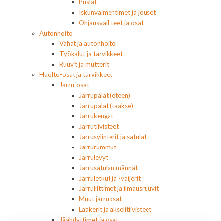
Puslat
Iskunvaimentimet ja jouset
Ohjausvaihteet ja osat
Autonhoito
Vahat ja autonhoito
Työkalut ja tarvikkeet
Ruuvit ja mutterit
Huolto-osat ja tarvikkeet
Jarru-osat
Jarrupalat (eteen)
Jarrupalat (taakse)
Jarrukengät
Jarrutiivisteet
Jarrusylinterit ja satulat
Jarrurummut
Jarrulevyt
Jarrusatulan männät
Jarruletkut ja -vaijerit
Jarruliittimet ja ilmausruuvit
Muut jarruosat
Laakerit ja akselitiivisteet
Jäähdyttimet ja osat