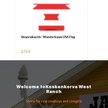
Ilmanraikastin - Wunderbaum USA Flag
2,70 €
Welcome to
Koskenkorva
West
Ranch
Store for real cowboys
and cowgirls