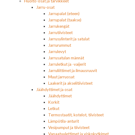
Huolto-osat ja tarvikkeet
Jarru-osat
Jarrupalat (eteen)
Jarrupalat (taakse)
Jarrukengät
Jarrutiivisteet
Jarrusylinterit ja satulat
Jarrurummut
Jarrulevyt
Jarrusatulan männät
Jarruletkut ja -vaijerit
Jarruliittimet ja ilmausruuvit
Muut jarruosat
Laakerit ja akselitiivisteet
Jäähdyttimet ja osat
Jäähdyttimet
Korkit
Letkut
Termostaatit, kotelot, tiivisteet
Lämpötila-anturit
Vesipumput ja tiivisteet
Vapaatuulettimet ja viskokytkimet