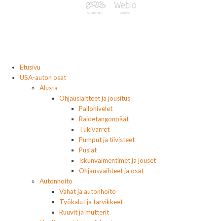
Etusivu
USA-auton osat
Alusta
Ohjauslaitteet ja jousitus
Pallonivelet
Raidetangonpäät
Tukivarret
Pumput ja tiivisteet
Puslat
Iskunvaimentimet ja jouset
Ohjausvaihteet ja osat
Autonhoito
Vahat ja autonhoito
Työkalut ja tarvikkeet
Ruuvit ja mutterit