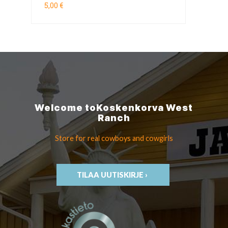
5,00 €
Welcome to
Koskenkorva
West
Ranch
Store for real cowboys
and cowgirls
TILAA UUTISKIRJE ›