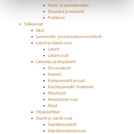
Sumu- ja peruutusvalot
Sivuvalot ja markerit
Polttimot
Sähköosat
Akut
Lasinnostin- ja keskuslukon moottorit
Laturit ja laturin osat
Laturit
Laturin osat
Lämmitys ja ilmastointi
Etuvastukset
Kennot
Kompressorit ja osat
Käyttöpaneelit / kytkimet
Moottorit
Ilmastoinnin osat
Muut
Ohjainlaitteet
Startit ja startin osat
Starttimoottorit
Starttimoottorin osat