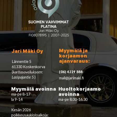
Myymälä ja
Jari Mäki Oy
korjaamon
ajanvaraus:
Lännentie 5
61330 Koskenkorva
(
karttasovellukseen:
(06) 4229 888
Lasipajantie 5
)
mail@jarimaki.fi
Myymälä avoinna
Huoltokorjaamo
avoinna
ma-pe 8-17
la 9-14
ma-pe 8.00-16.30
Kesän 2026
poikkeusaukioloaikoja: