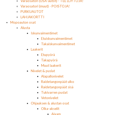
Varaosatori (USA-autot) - TEE LÖYTÖJÄ!
Varaosatori (muut) - POISTOJA!
PURKUAUTOT
LAHJAKORTTI
Mopoauton osat
Alusta
Iskunvaimentimet
Etuiskunvaimentimet
Takaiskunvaimentimet
Laakerit
Etupyörä
Takapyörä
Muut laakerit
Nivelet & puslat
Alapallonivelet
Raidetangonpäät ulko
Raidetangonpäät sisä
Tukivarren puslat
Vetonivelet
Ohjauksen & alustan osat
Olka-akselit
Aixam