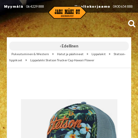
Myymälä
06 4229 888
Huoltokorjaamo
0400 654 888
‹ Edellinen
»
»
»
Pukeutuminen & Western
Hatut ja päähineet
Lippalakit
Stetson-
»
lippikset
Lippalakki Stetson Trucker Cap Hawaii Flower