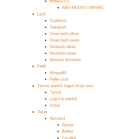
MINAUTO
ABS-MUOVI TARVIKE
Lasit
Tuulilasit
Takalasit
Oven lasit oikea
Oven lasit vasen
Sivulasit oikea
Sivulasit vasen
Ikkunan tiivisteet
Peilit
Sivupeilit
Peilin osat
Tarrat, merkit, logot, listat yms.
Tarrat
Logot & merkit
Listat
Valot
Ajovalot
Aixam
Bellier
Casalini