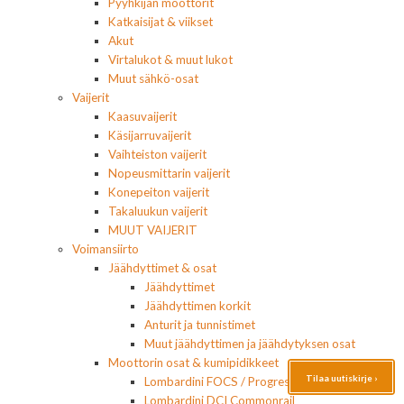
Pyyhkijän moottorit
Katkaisijat & viikset
Akut
Virtalukot & muut lukot
Muut sähkö-osat
Vaijerit
Kaasuvaijerit
Käsijarruvaijerit
Vaihteiston vaijerit
Nopeusmittarin vaijerit
Konepeiton vaijerit
Takaluukun vaijerit
MUUT VAIJERIT
Voimansiirto
Jäähdyttimet & osat
Jäähdyttimet
Jäähdyttimen korkit
Anturit ja tunnistimet
Muut jäähdyttimen ja jäähdytyksen osat
Moottorin osat & kumipidikkeet
Tilaa uutiskirje ›
Lombardini FOCS / Progress
Lombardini DCI Commonrail