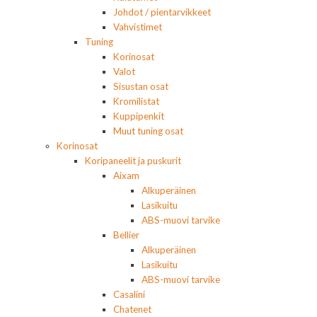
Johdot / pientarvikkeet
Vahvistimet
Tuning
Korinosat
Valot
Sisustan osat
Kromilistat
Kuppipenkit
Muut tuning osat
Korinosat
Koripaneelit ja puskurit
Aixam
Alkuperäinen
Lasikuitu
ABS-muovi tarvike
Bellier
Alkuperäinen
Lasikuitu
ABS-muovi tarvike
Casalini
Chatenet