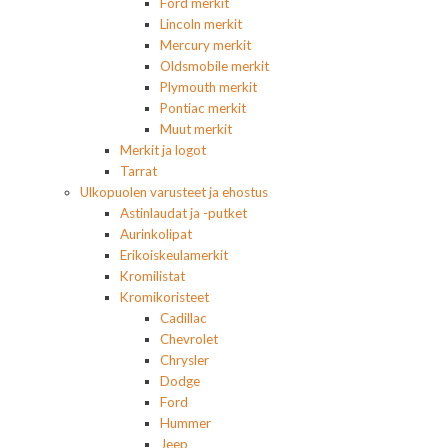
Ford merkit
Lincoln merkit
Mercury merkit
Oldsmobile merkit
Plymouth merkit
Pontiac merkit
Muut merkit
Merkit ja logot
Tarrat
Ulkopuolen varusteet ja ehostus
Astinlaudat ja -putket
Aurinkolipat
Erikoiskeulamerkit
Kromilistat
Kromikoristeet
Cadillac
Chevrolet
Chrysler
Dodge
Ford
Hummer
Jeep