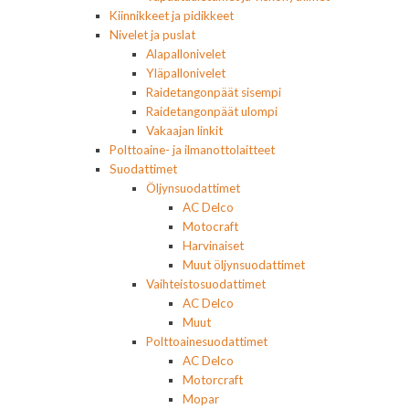
Kiinnikkeet ja pidikkeet
Nivelet ja puslat
Alapallonivelet
Yläpallonivelet
Raidetangonpäät sisempi
Raidetangonpäät ulompi
Vakaajan linkit
Polttoaine- ja ilmanottolaitteet
Suodattimet
Öljynsuodattimet
AC Delco
Motocraft
Harvinaiset
Muut öljynsuodattimet
Vaihteistosuodattimet
AC Delco
Muut
Polttoainesuodattimet
AC Delco
Motorcraft
Mopar