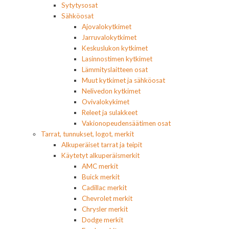
Sytytysosat
Sähköosat
Ajovalokytkimet
Jarruvalokytkimet
Keskuslukon kytkimet
Lasinnostimen kytkimet
Lämmityslaitteen osat
Muut kytkimet ja sähköosat
Nelivedon kytkimet
Ovivalokykimet
Releet ja sulakkeet
Vakionopeudensäätimen osat
Tarrat, tunnukset, logot, merkit
Alkuperäiset tarrat ja teipit
Käytetyt alkuperäismerkit
AMC merkit
Buick merkit
Cadillac merkit
Chevrolet merkit
Chrysler merkit
Dodge merkit