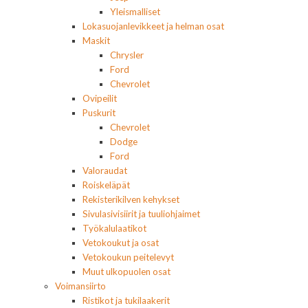
Yleismalliset
Lokasuojanlevikkeet ja helman osat
Maskit
Chrysler
Ford
Chevrolet
Ovipeilit
Puskurit
Chevrolet
Dodge
Ford
Valoraudat
Roiskeläpät
Rekisterikilven kehykset
Sivulasivisiirit ja tuuliohjaimet
Työkalulaatikot
Vetokoukut ja osat
Vetokoukun peitelevyt
Muut ulkopuolen osat
Voimansiirto
Ristikot ja tukilaakerit