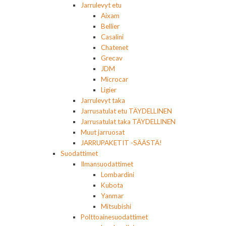
Jarrulevyt etu
Aixam
Bellier
Casalini
Chatenet
Grecav
JDM
Microcar
Ligier
Jarrulevyt taka
Jarrusatulat etu TÄYDELLINEN
Jarrusatulat taka TÄYDELLINEN
Muut jarruosat
JARRUPAKETIT -SÄÄSTÄ!
Suodattimet
Ilmansuodattimet
Lombardini
Kubota
Yanmar
Mitsubishi
Polttoainesuodattimet