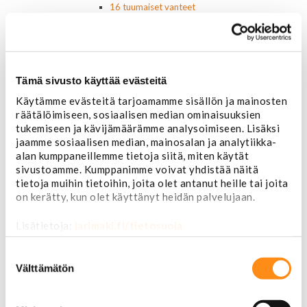
16 tuumaiset vanteet
17 tuumaiset vanteet
18 tuumaiset vanteet
20 tuumaiset vanteet
22 tuumaiset vanteet
24 tuumaiset vanteet
Tämä sivusto käyttää evästeitä
Sisusta
Käytämme evästeitä tarjoamamme sisällön ja mainosten
Ehosteet
räätälöimiseen, sosiaalisen median ominaisuuksien
Istuimet ja tarvikkeet
tukemiseen ja kävijämäärämme analysoimiseen. Lisäksi
Lattiamatot
jaamme sosiaalisen median, mainosalan ja analytiikka-
Ratit ja ratinpäälliset
alan kumppaneillemme tietoja siitä, miten käytät
Ratit
sivustoamme. Kumppanimme voivat yhdistää näitä
Ratinpäälliset
tietoja muihin tietoihin, joita olet antanut heille tai joita
Radioadapterit ja johtosarjat
on kerätty, kun olet käyttänyt heidän palvelujaan.
Sisustan puuosat
Muut sisustan osat
Lisätietoja:
jarimaki.fi/tietosuoja
Valot ja polttimot
Valosarjat
Suostumuksen
Ajovalot
valinta
Välttämätön
Cadillac
Chevorlet P/U