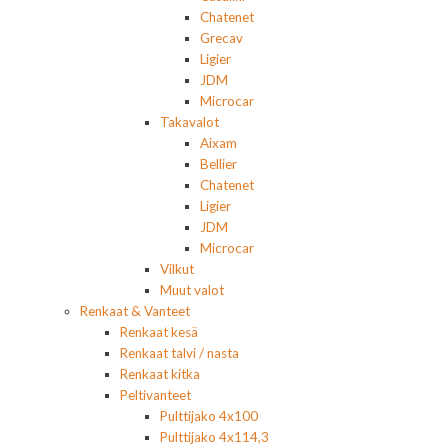
Chatenet
Grecav
Ligier
JDM
Microcar
Takavalot
Aixam
Bellier
Chatenet
Ligier
JDM
Microcar
Vilkut
Muut valot
Renkaat & Vanteet
Renkaat kesä
Renkaat talvi / nasta
Renkaat kitka
Peltivanteet
Pulttijako 4x100
Pulttijako 4x114,3