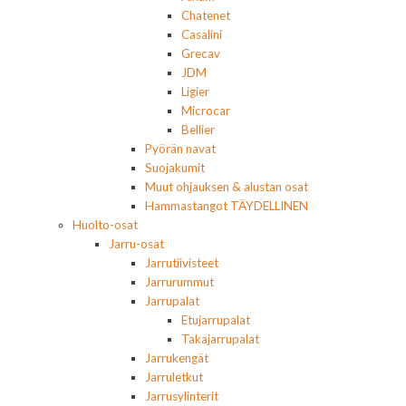
Chatenet
Casalini
Grecav
JDM
Ligier
Microcar
Bellier
Pyörän navat
Suojakumit
Muut ohjauksen & alustan osat
Hammastangot TÄYDELLINEN
Huolto-osat
Jarru-osat
Jarrutiivisteet
Jarrurummut
Jarrupalat
Etujarrupalat
Takajarrupalat
Jarrukengät
Jarruletkut
Jarrusylinterit