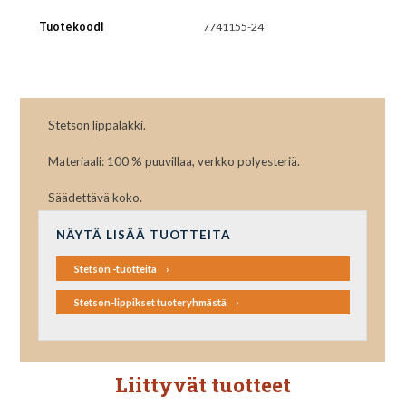
Tuotekoodi
7741155-24
Stetson lippalakki.
Materiaali: 100 % puuvillaa, verkko polyesteriä.
Säädettävä koko.
NÄYTÄ LISÄÄ TUOTTEITA
Stetson -tuotteita
Stetson-lippikset tuoteryhmästä
Liittyvät tuotteet