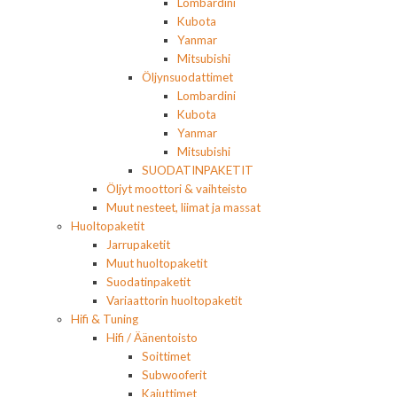
Lombardini
Kubota
Yanmar
Mitsubishi
Öljynsuodattimet
Lombardini
Kubota
Yanmar
Mitsubishi
SUODATINPAKETIT
Öljyt moottori & vaihteisto
Muut nesteet, liimat ja massat
Huoltopaketit
Jarrupaketit
Muut huoltopaketit
Suodatinpaketit
Variaattorin huoltopaketit
Hifi & Tuning
Hifi / Äänentoisto
Soittimet
Subwooferit
Kaiuttimet