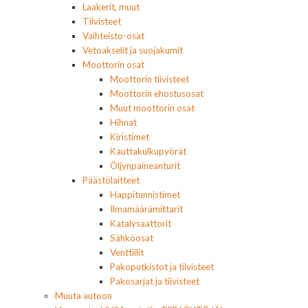
Laakerit, muut
Tiivisteet
Vaihteisto-osat
Vetoakselit ja suojakumit
Moottorin osat
Moottorin tiivisteet
Moottorin ehostusosat
Muut moottorin osat
Hihnat
Kiristimet
Kauttakulkupyörät
Öljynpaineanturit
Päästölaitteet
Happitunnistimet
Ilmamäärämittarit
Katalysaattorit
Sähköosat
Venttiilit
Pakoputkistot ja tiivisteet
Pakosarjat ja tiivisteet
Muuta autoon