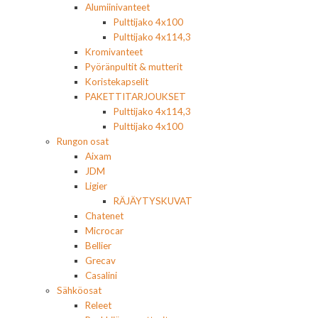
Alumiinivanteet
Pulttijako 4x100
Pulttijako 4x114,3
Kromivanteet
Pyöränpultit & mutterit
Koristekapselit
PAKETTITARJOUKSET
Pulttijako 4x114,3
Pulttijako 4x100
Rungon osat
Aixam
JDM
Ligier
RÄJÄYTYSKUVAT
Chatenet
Microcar
Bellier
Grecav
Casalini
Sähköosat
Releet