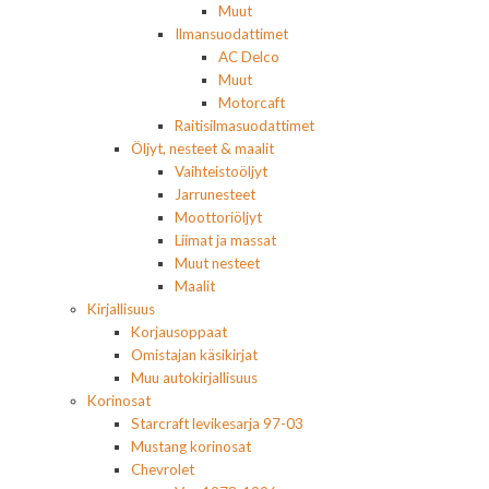
Muut
Ilmansuodattimet
AC Delco
Muut
Motorcaft
Raitisilmasuodattimet
Öljyt, nesteet & maalit
Vaihteistoöljyt
Jarrunesteet
Moottoriöljyt
Liimat ja massat
Muut nesteet
Maalit
Kirjallisuus
Korjausoppaat
Omistajan käsikirjat
Muu autokirjallisuus
Korinosat
Starcraft levikesarja 97-03
Mustang korinosat
Chevrolet