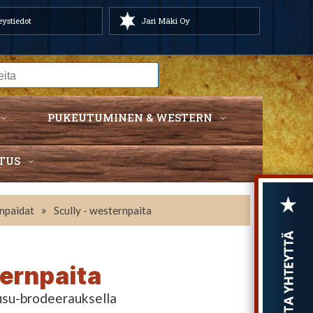
ystiedot
Jari Mäki Oy
PUKEUTUMINEN & WESTERN
TUS
»
rnpaidat
Scully - westernpaita
ternpaita
uusu-brodeerauksella