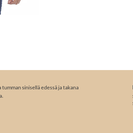
a tumman sinisellä edessä ja takana
a.