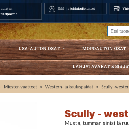
autojen
Hää- ja juhlakuljetukset
Yhte
tokorjaamo
USA-AUTON OSAT
MOPOAUTON OSAT
LAHJATAVARAT & SISUS
»
»
»
Miesten vaatteet
Western- ja kauluspaidat
Scully -weste
Scully - wes
Musta, tumman sinisillä r