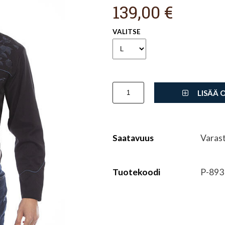
139,00 €
VALITSE
LISÄÄ 
Saatavuus
Varas
Tuotekoodi
P-893