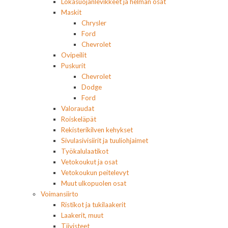
Lokasuojanlevikkeet ja helman osat
Maskit
Chrysler
Ford
Chevrolet
Ovipeilit
Puskurit
Chevrolet
Dodge
Ford
Valoraudat
Roiskeläpät
Rekisterikilven kehykset
Sivulasivisiirit ja tuuliohjaimet
Työkalulaatikot
Vetokoukut ja osat
Vetokoukun peitelevyt
Muut ulkopuolen osat
Voimansiirto
Ristikot ja tukilaakerit
Laakerit, muut
Tiivisteet