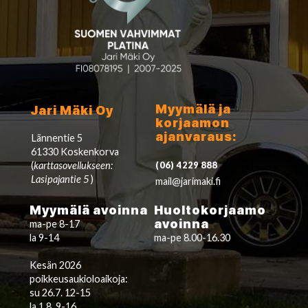
Myymälä ja
Jari Mäki Oy
korjaamon
ajanvaraus:
Lännentie 5
61330 Koskenkorva
(
karttasovellukseen:
(06) 4229 888
Lasipajantie 5
)
mail@jarimaki.fi
Myymälä avoinna
Huoltokorjaamo
avoinna
ma-pe 8-17
la 9-14
ma-pe 8.00-16.30
Kesän 2026
poikkeusaukioloaikoja:
su 26.7. 12-15
la 1.8. 9-16