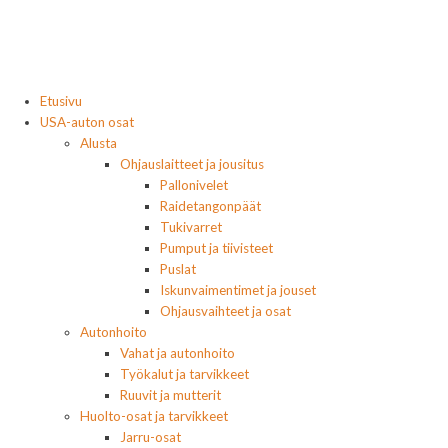
Etusivu
USA-auton osat
Alusta
Ohjauslaitteet ja jousitus
Pallonivelet
Raidetangonpäät
Tukivarret
Pumput ja tiivisteet
Puslat
Iskunvaimentimet ja jouset
Ohjausvaihteet ja osat
Autonhoito
Vahat ja autonhoito
Työkalut ja tarvikkeet
Ruuvit ja mutterit
Huolto-osat ja tarvikkeet
Jarru-osat