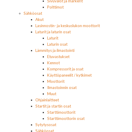
Sivuvalot ja markerit
Polttimot
Sähköosat
Akut
Lasinnostin- ja keskuslukon moottorit
Laturit ja laturin osat
Laturit
Laturin osat
Lämmitys ja ilmastointi
Etuvastukset
Kennot
Kompressorit ja osat
Käyttöpaneelit / kytkimet
Moottorit
Ilmastoinnin osat
Muut
Ohjainlaitteet
Startit ja startin osat
Starttimoottorit
Starttimoottorin osat
Sytytysosat
Sähköosat