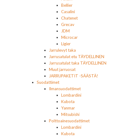
Bellier
Casalini
Chatenet
Grecav
JDM
Microcar
Ligier
Jarrulevyt taka
Jarrusatulat etu TÄYDELLINEN
Jarrusatulat taka TÄYDELLINEN
Muut jarruosat
JARRUPAKETIT -SÄÄSTÄ!
Suodattimet
Ilmansuodattimet
Lombardini
Kubota
Yanmar
Mitsubishi
Polttoainesuodattimet
Lombardini
Kubota