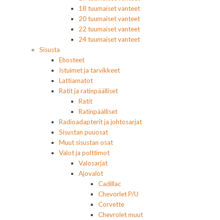
18 tuumaiset vanteet
20 tuumaiset vanteet
22 tuumaiset vanteet
24 tuumaiset vanteet
Sisusta
Ehosteet
Istuimet ja tarvikkeet
Lattiamatot
Ratit ja ratinpäälliset
Ratit
Ratinpäälliset
Radioadapterit ja johtosarjat
Sisustan puuosat
Muut sisustan osat
Valot ja polttimot
Valosarjat
Ajovalot
Cadillac
Chevorlet P/U
Corvette
Chevrolet muut