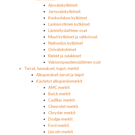
Ajovalokytkimet
Jarruvalokytkimet
Keskuslukon kytkimet
Lasinnostimen kytkimet
Lämmityslaitteen osat
Muut kytkimet ja sähköosat
Nelivedon kytkimet
Ovivalokykimet
Releet ja sulakkeet
Vakionopeudensäätimen osat
Tarrat, tunnukset, logot, merkit
Alkuperäiset tarrat ja teipit
Käytetyt alkuperäismerkit
AMC merkit
Buick merkit
Cadillac merkit
Chevrolet merkit
Chrysler merkit
Dodge merkit
Ford merkit
Lincoln merkit