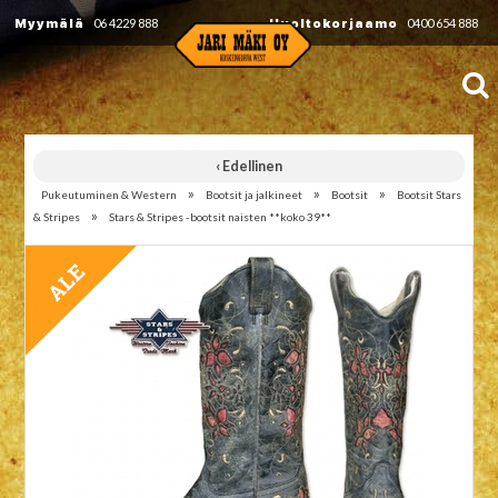
Myymälä
06 4229 888
Huoltokorjaamo
0400 654 888
‹ Edellinen
»
»
»
Pukeutuminen & Western
Bootsit ja jalkineet
Bootsit
Bootsit Stars
»
& Stripes
Stars & Stripes -bootsit naisten **koko 39**
TARJOUS