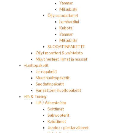
Yanmar
Mitsubishi
Öljynsuodattimet
Lombardini
Kubota
Yanmar
Mitsubishi
SUODATINPAKETIT
Öljyt moottori & vaihteisto
Muut nesteet, liimat ja massat
Huoltopaketit
Jarrupaketit
Muut huoltopaketit
Suodatinpaketit
Variaattorin huoltopaketit
Hifi & Tuning
Hifi / Äänentoisto
Soittimet
Subwooferit
Kaiuttimet
Johdot / pientarvikkeet