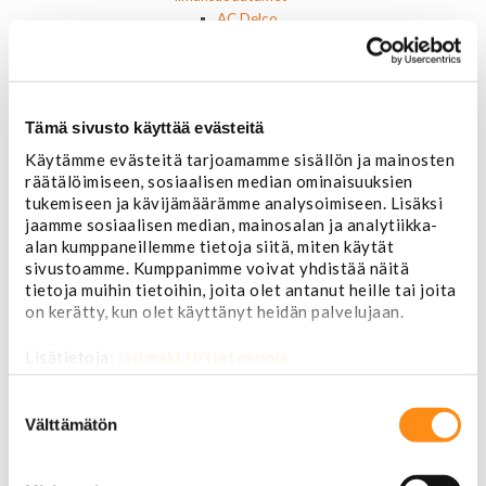
AC Delco
Muut
Motorcaft
Raitisilmasuodattimet
Öljyt, nesteet & maalit
Tämä sivusto käyttää evästeitä
Vaihteistoöljyt
Jarrunesteet
Käytämme evästeitä tarjoamamme sisällön ja mainosten
Moottoriöljyt
räätälöimiseen, sosiaalisen median ominaisuuksien
Liimat ja massat
tukemiseen ja kävijämäärämme analysoimiseen. Lisäksi
Muut nesteet
jaamme sosiaalisen median, mainosalan ja analytiikka-
alan kumppaneillemme tietoja siitä, miten käytät
Maalit
sivustoamme. Kumppanimme voivat yhdistää näitä
Kirjallisuus
tietoja muihin tietoihin, joita olet antanut heille tai joita
Korjausoppaat
on kerätty, kun olet käyttänyt heidän palvelujaan.
Omistajan käsikirjat
Muu autokirjallisuus
Lisätietoja:
jarimaki.fi/tietosuoja
Korinosat
Starcraft levikesarja 97-03
Suostumuksen
Mustang korinosat
valinta
Välttämätön
Chevrolet
Van 1978-1996
Van 1997-