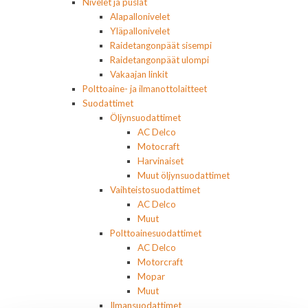
Nivelet ja puslat
Alapallonivelet
Yläpallonivelet
Raidetangonpäät sisempi
Raidetangonpäät ulompi
Vakaajan linkit
Polttoaine- ja ilmanottolaitteet
Suodattimet
Öljynsuodattimet
AC Delco
Motocraft
Harvinaiset
Muut öljynsuodattimet
Vaihteistosuodattimet
AC Delco
Muut
Polttoainesuodattimet
AC Delco
Motorcraft
Mopar
Muut
Ilmansuodattimet