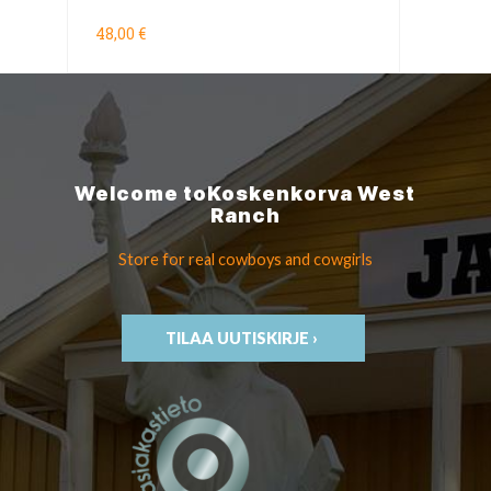
48,00 €
Welcome to
Koskenkorva
West
Ranch
Store for real cowboys
and cowgirls
TILAA UUTISKIRJE ›