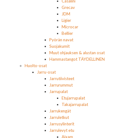
Casalini
Grecav
JDM
Ligier
Microcar
Bellier
Pyörän navat
Suojakumit
Muut ohjauksen & alustan osat
Hammastangot TÄYDELLINEN
Huolto-osat
Jarru-osat
Jarrutiivisteet
Jarrurummut
Jarrupalat
Etujarrupalat
Takajarrupalat
Jarrukengät
Jarruletkut
Jarrusylinterit
Jarrulevyt etu
Aixam