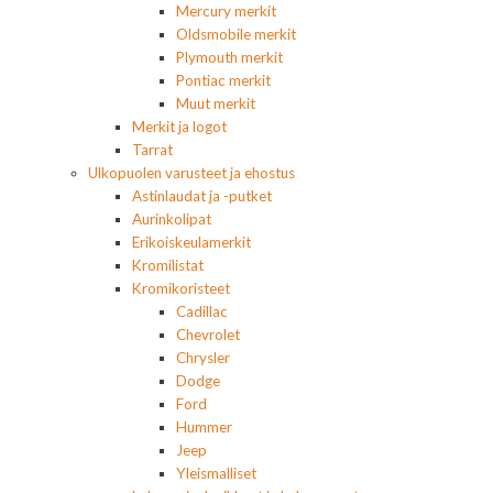
Mercury merkit
Oldsmobile merkit
Plymouth merkit
Pontiac merkit
Muut merkit
Merkit ja logot
Tarrat
Ulkopuolen varusteet ja ehostus
Astinlaudat ja -putket
Aurinkolipat
Erikoiskeulamerkit
Kromilistat
Kromikoristeet
Cadillac
Chevrolet
Chrysler
Dodge
Ford
Hummer
Jeep
Yleismalliset