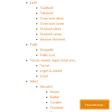
Lasit
Tuulilasit
Takalasit
Oven lasit oikea
Oven lasit vasen
Sivulasit oikea
Sivulasit vasen
Ikkunan tiivisteet
Peilit
Sivupeilit
Peilin osat
Tarrat, merkit, logot, listat yms.
Tarrat
Logot & merkit
Listat
Valot
Ajovalot
Aixam
Bellier
Casalini
Tilaa uutiskirje ›
Chatenet