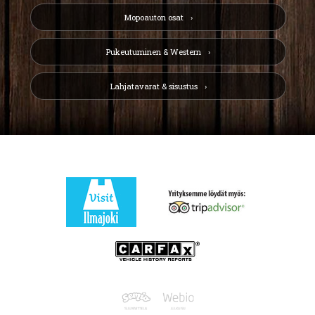
Mopoauton osat
Pukeutuminen & Western
Lahjatavarat & sisustus