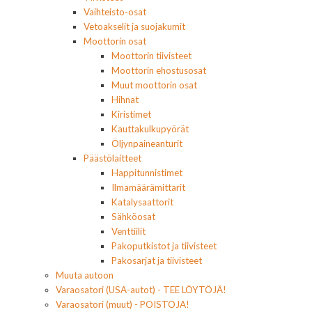
Vaihteisto-osat
Vetoakselit ja suojakumit
Moottorin osat
Moottorin tiivisteet
Moottorin ehostusosat
Muut moottorin osat
Hihnat
Kiristimet
Kauttakulkupyörät
Öljynpaineanturit
Päästölaitteet
Happitunnistimet
Ilmamäärämittarit
Katalysaattorit
Sähköosat
Venttiilit
Pakoputkistot ja tiivisteet
Pakosarjat ja tiivisteet
Muuta autoon
Varaosatori (USA-autot) - TEE LÖYTÖJÄ!
Varaosatori (muut) - POISTOJA!