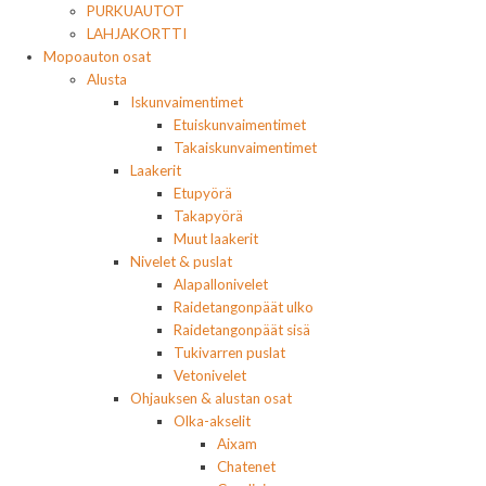
PURKUAUTOT
LAHJAKORTTI
Mopoauton osat
Alusta
Iskunvaimentimet
Etuiskunvaimentimet
Takaiskunvaimentimet
Laakerit
Etupyörä
Takapyörä
Muut laakerit
Nivelet & puslat
Alapallonivelet
Raidetangonpäät ulko
Raidetangonpäät sisä
Tukivarren puslat
Vetonivelet
Ohjauksen & alustan osat
Olka-akselit
Aixam
Chatenet