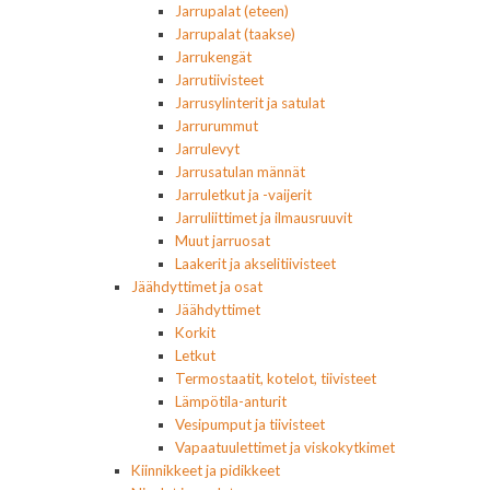
Jarrupalat (eteen)
Jarrupalat (taakse)
Jarrukengät
Jarrutiivisteet
Jarrusylinterit ja satulat
Jarrurummut
Jarrulevyt
Jarrusatulan männät
Jarruletkut ja -vaijerit
Jarruliittimet ja ilmausruuvit
Muut jarruosat
Laakerit ja akselitiivisteet
Jäähdyttimet ja osat
Jäähdyttimet
Korkit
Letkut
Termostaatit, kotelot, tiivisteet
Lämpötila-anturit
Vesipumput ja tiivisteet
Vapaatuulettimet ja viskokytkimet
Kiinnikkeet ja pidikkeet