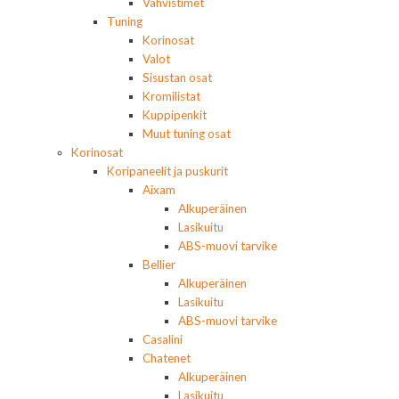
Vahvistimet
Tuning
Korinosat
Valot
Sisustan osat
Kromilistat
Kuppipenkit
Muut tuning osat
Korinosat
Koripaneelit ja puskurit
Aixam
Alkuperäinen
Lasikuitu
ABS-muovi tarvike
Bellier
Alkuperäinen
Lasikuitu
ABS-muovi tarvike
Casalini
Chatenet
Alkuperäinen
Lasikuitu