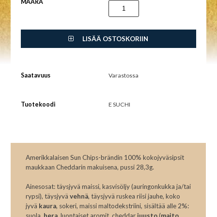
MÄÄRÄ
LISÄÄ OSTOSKORIIN
Saatavuus
Varastossa
Tuotekoodi
E SUCHI
Amerikkalaisen Sun Chips-brändin 100% kokojyväsipsit
maukkaan Cheddarin makuisena, pussi 28,3g.
Ainesosat: täysjyvä maissi, kasvisöljy (auringonkukka ja/tai
rypsi), täysjyvä
vehnä
, täysjyvä ruskea riisi jauhe, koko
jyvä
kaura
, sokeri, maissi maltodekstriini, sisältää alle 2%:
suola,
hera
, luontaiset aromit, cheddar
juusto
(
maito
,