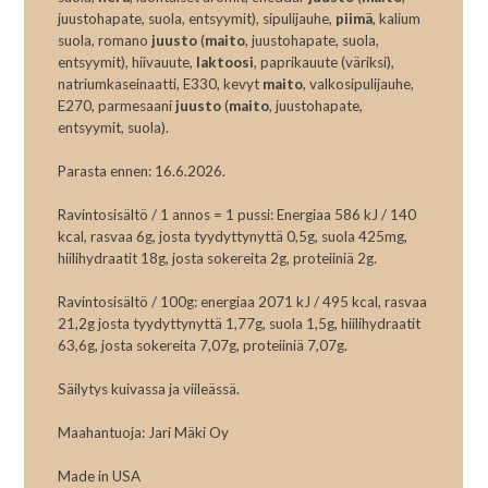
juustohapate, suola, entsyymit), sipulijauhe,
piimä
, kalium
suola, romano
juusto
(
maito
, juustohapate, suola,
entsyymit), hiivauute,
laktoosi
, paprikauute (väriksi),
natriumkaseinaatti, E330, kevyt
maito
, valkosipulijauhe,
E270, parmesaani
juusto
(
maito
, juustohapate,
entsyymit, suola).
Parasta ennen: 16.6.2026.
Ravintosisältö / 1 annos = 1 pussi: Energiaa 586 kJ / 140
kcal, rasvaa 6g, josta tyydyttynyttä 0,5g, suola 425mg,
hiilihydraatit 18g, josta sokereita 2g, proteiiniä 2g.
Ravintosisältö / 100g: energiaa 2071 kJ / 495 kcal, rasvaa
21,2g josta tyydyttynyttä 1,77g, suola 1,5g, hiilihydraatit
63,6g, josta sokereita 7,07g, proteiiniä 7,07g.
Säilytys kuivassa ja viileässä.
Maahantuoja: Jari Mäki Oy
Made in USA