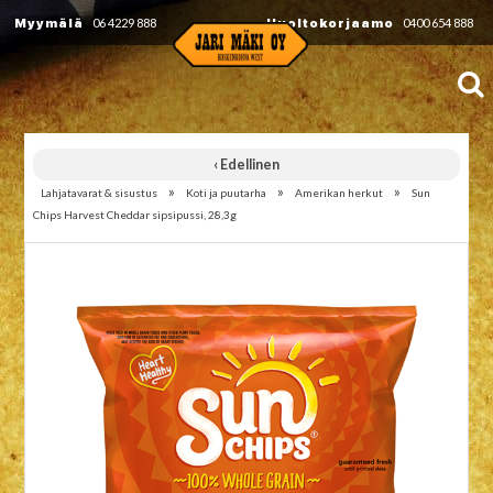
Myymälä
06 4229 888
Huoltokorjaamo
0400 654 888
‹ Edellinen
»
»
»
Lahjatavarat & sisustus
Koti ja puutarha
Amerikan herkut
Sun
Chips Harvest Cheddar sipsipussi, 28,3g