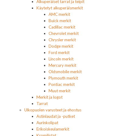
Alkuperäiset tarrat ja teipit
Käytetyt alkuperäismerkit
AMC merkit
Buick merkit
Cadillac merkit
Chevrolet merkit
Chrysler merkit
Dodge merkit
Ford merkit
Lincoln merkit
Mercury merkit
Oldsmobile merkit
Plymouth merkit
Pontiac merkit
Muut merkit
Merkit ja logot
Tarrat
Ulkopuolen varusteet ja ehostus
Astinlaudat ja -putket
Aurinkolipat
Erikoiskeulamerkit
Kromilistat