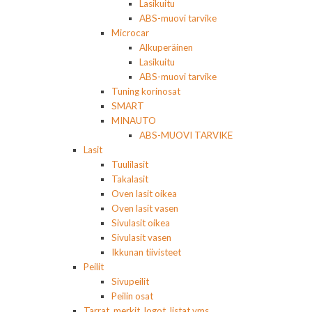
Lasikuitu
ABS-muovi tarvike
Microcar
Alkuperäinen
Lasikuitu
ABS-muovi tarvike
Tuning korinosat
SMART
MINAUTO
ABS-MUOVI TARVIKE
Lasit
Tuulilasit
Takalasit
Oven lasit oikea
Oven lasit vasen
Sivulasit oikea
Sivulasit vasen
Ikkunan tiivisteet
Peilit
Sivupeilit
Peilin osat
Tarrat, merkit, logot, listat yms.