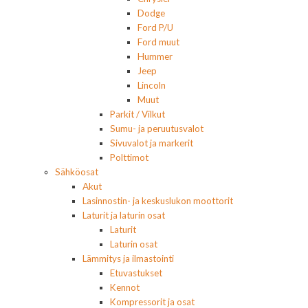
Dodge
Ford P/U
Ford muut
Hummer
Jeep
Lincoln
Muut
Parkit / Vilkut
Sumu- ja peruutusvalot
Sivuvalot ja markerit
Polttimot
Sähköosat
Akut
Lasinnostin- ja keskuslukon moottorit
Laturit ja laturin osat
Laturit
Laturin osat
Lämmitys ja ilmastointi
Etuvastukset
Kennot
Kompressorit ja osat