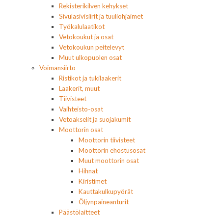
Rekisterikilven kehykset
Sivulasivisiirit ja tuuliohjaimet
Työkalulaatikot
Vetokoukut ja osat
Vetokoukun peitelevyt
Muut ulkopuolen osat
Voimansiirto
Ristikot ja tukilaakerit
Laakerit, muut
Tiivisteet
Vaihteisto-osat
Vetoakselit ja suojakumit
Moottorin osat
Moottorin tiivisteet
Moottorin ehostusosat
Muut moottorin osat
Hihnat
Kiristimet
Kauttakulkupyörät
Öljynpaineanturit
Päästölaitteet