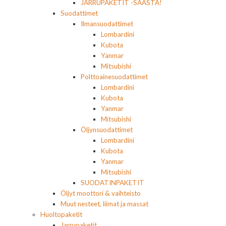
JARRUPAKETIT -SÄÄSTÄ!
Suodattimet
Ilmansuodattimet
Lombardini
Kubota
Yanmar
Mitsubishi
Polttoainesuodattimet
Lombardini
Kubota
Yanmar
Mitsubishi
Öljynsuodattimet
Lombardini
Kubota
Yanmar
Mitsubishi
SUODATINPAKETIT
Öljyt moottori & vaihteisto
Muut nesteet, liimat ja massat
Huoltopaketit
Jarrupaketit