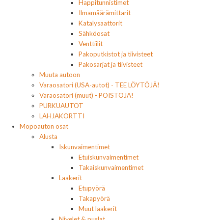
Happitunnistimet
Ilmamäärämittarit
Katalysaattorit
Sähköosat
Venttiilit
Pakoputkistot ja tiivisteet
Pakosarjat ja tiivisteet
Muuta autoon
Varaosatori (USA-autot) - TEE LÖYTÖJÄ!
Varaosatori (muut) - POISTOJA!
PURKUAUTOT
LAHJAKORTTI
Mopoauton osat
Alusta
Iskunvaimentimet
Etuiskunvaimentimet
Takaiskunvaimentimet
Laakerit
Etupyörä
Takapyörä
Muut laakerit
Nivelet & puslat