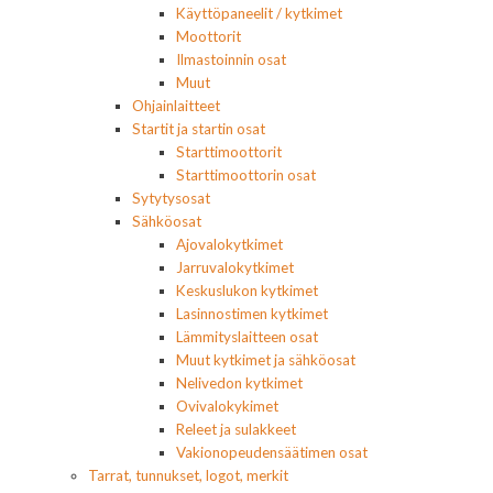
Käyttöpaneelit / kytkimet
Moottorit
Ilmastoinnin osat
Muut
Ohjainlaitteet
Startit ja startin osat
Starttimoottorit
Starttimoottorin osat
Sytytysosat
Sähköosat
Ajovalokytkimet
Jarruvalokytkimet
Keskuslukon kytkimet
Lasinnostimen kytkimet
Lämmityslaitteen osat
Muut kytkimet ja sähköosat
Nelivedon kytkimet
Ovivalokykimet
Releet ja sulakkeet
Vakionopeudensäätimen osat
Tarrat, tunnukset, logot, merkit