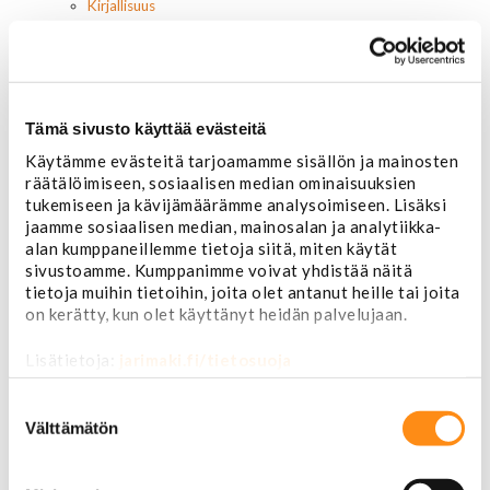
Kirjallisuus
Korjausoppaat
Omistajan käsikirjat
Muu autokirjallisuus
Korinosat
Starcraft levikesarja 97-03
Tämä sivusto käyttää evästeitä
Mustang korinosat
Käytämme evästeitä tarjoamamme sisällön ja mainosten
Chevrolet
räätälöimiseen, sosiaalisen median ominaisuuksien
Van 1978-1996
tukemiseen ja kävijämäärämme analysoimiseen. Lisäksi
Van 1997-
jaamme sosiaalisen median, mainosalan ja analytiikka-
Pick upp 1988-1999
alan kumppaneillemme tietoja siitä, miten käytät
Pick upp 2000-2007
sivustoamme. Kumppanimme voivat yhdistää näitä
Pick upp 2008-
tietoja muihin tietoihin, joita olet antanut heille tai joita
Suburban 1992-1999
on kerätty, kun olet käyttänyt heidän palvelujaan.
Suburban 2000-2006
Tahoe 2000-2007
Lisätietoja:
jarimaki.fi/tietosuoja
Corvette
Chevrolet muut
Suostumuksen
Ford
valinta
Välttämätön
Dodge
Chrysler
Pontiac