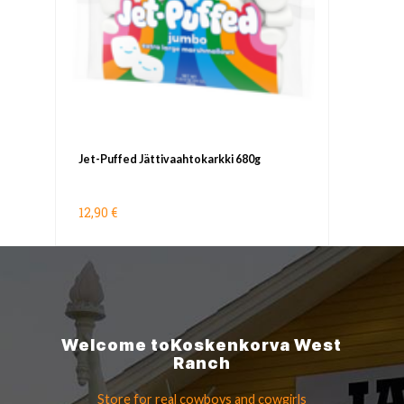
Jet-Puffed Jättivaahtokarkki 680g
12,90 €
Welcome to
Koskenkorva
West
Ranch
Store for real cowboys
and cowgirls