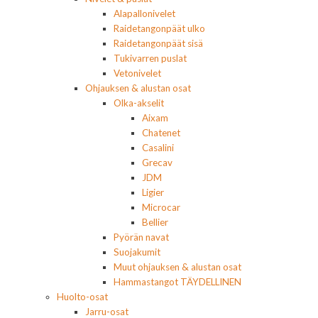
Alapallonivelet
Raidetangonpäät ulko
Raidetangonpäät sisä
Tukivarren puslat
Vetonivelet
Ohjauksen & alustan osat
Olka-akselit
Aixam
Chatenet
Casalini
Grecav
JDM
Ligier
Microcar
Bellier
Pyörän navat
Suojakumit
Muut ohjauksen & alustan osat
Hammastangot TÄYDELLINEN
Huolto-osat
Jarru-osat