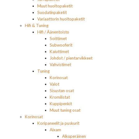
Muut huoltopaketit
Suodatinpaketit
Variaattorin huoltopaketit
Hifi & Tuning
Hifi / Äänentoisto
Soittimet
Subwooferit
Kaiuttimet
Johdot / pientarvikkeet
Vahvistimet
Tuning
Korinosat
Valot
Sisustan osat
Kromilistat
Kuppipenkit
Muut tuning osat
Korinosat
Koripaneelit ja puskurit
Aixam
Alkuperäinen