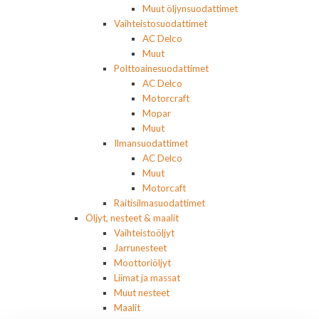
Muut öljynsuodattimet
Vaihteistosuodattimet
AC Delco
Muut
Polttoainesuodattimet
AC Delco
Motorcraft
Mopar
Muut
Ilmansuodattimet
AC Delco
Muut
Motorcaft
Raitisilmasuodattimet
Öljyt, nesteet & maalit
Vaihteistoöljyt
Jarrunesteet
Moottoriöljyt
Liimat ja massat
Muut nesteet
Maalit