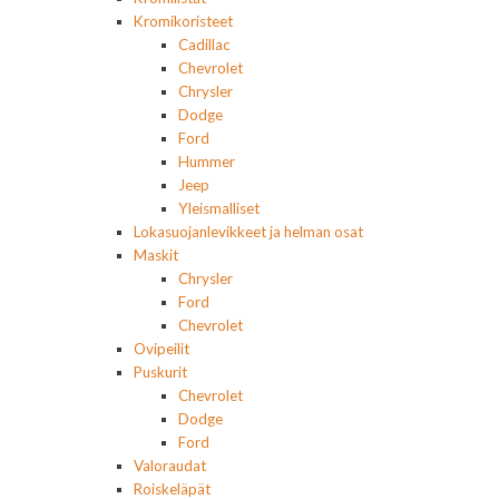
Kromikoristeet
Cadillac
Chevrolet
Chrysler
Dodge
Ford
Hummer
Jeep
Yleismalliset
Lokasuojanlevikkeet ja helman osat
Maskit
Chrysler
Ford
Chevrolet
Ovipeilit
Puskurit
Chevrolet
Dodge
Ford
Valoraudat
Roiskeläpät