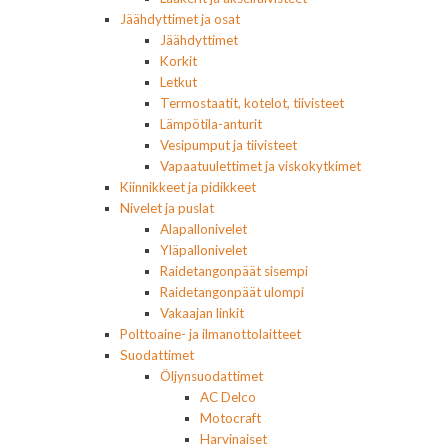
Jäähdyttimet ja osat
Jäähdyttimet
Korkit
Letkut
Termostaatit, kotelot, tiivisteet
Lämpötila-anturit
Vesipumput ja tiivisteet
Vapaatuulettimet ja viskokytkimet
Kiinnikkeet ja pidikkeet
Nivelet ja puslat
Alapallonivelet
Yläpallonivelet
Raidetangonpäät sisempi
Raidetangonpäät ulompi
Vakaajan linkit
Polttoaine- ja ilmanottolaitteet
Suodattimet
Öljynsuodattimet
AC Delco
Motocraft
Harvinaiset