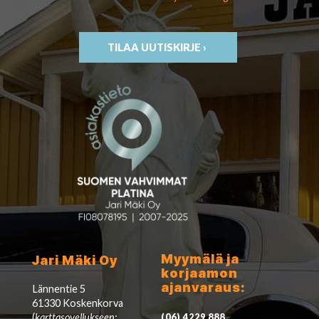
TILAA UUTISKIRJE ›
Myymälä ja
Jari Mäki Oy
korjaamon
ajanvaraus:
Lännentie 5
61330 Koskenkorva
(
karttasovellukseen:
(06) 4229 888