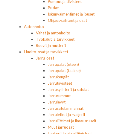
Pumput ja tiivisteet
Puslat
Iskunvaimentimet ja jouset
Ohjausvaihteet ja osat
Autonhoito
Vahat ja autonhoito
Työkalut ja tarvikkeet
Ruuvit ja mutterit
Huolto-osat ja tarvikkeet
Jarru-osat
Jarrupalat (eteen)
Jarrupalat (taakse)
Jarrukengät
Jarrutiivisteet
Jarrusylinterit ja satulat
Jarrurummut
Jarrulevyt
Jarrusatulan männät
Jarruletkut ja -vaijerit
Jarruliittimet ja ilmausruuvit
Muut jarruosat
Laakerit ja akselitiivisteet