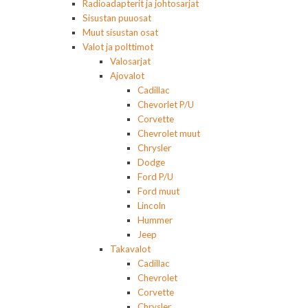
Radioadapterit ja johtosarjat
Sisustan puuosat
Muut sisustan osat
Valot ja polttimot
Valosarjat
Ajovalot
Cadillac
Chevorlet P/U
Corvette
Chevrolet muut
Chrysler
Dodge
Ford P/U
Ford muut
Lincoln
Hummer
Jeep
Takavalot
Cadillac
Chevrolet
Corvette
Chrysler