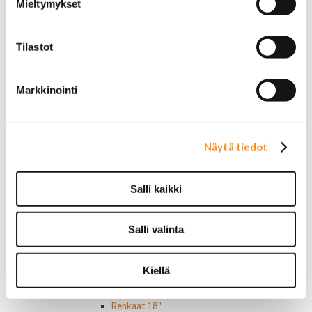
Mieltymykset
Buick
Jeep
Lasit, ikkunatarvikkeet
Tilastot
Sivulasit/takalasit
Tuulilasit
Tuulilasin pyyhkijän osat
Markkinointi
Pyyhkijänsulat
Sivulasivisiirit ja tuuliohjaimet
Lavatarvikkeet PickUp:eihin
Lavatarvikkeet
Näytä tiedot
Lavakatteet Pick Up:eihin
Renkaat ja vanteet
Salli kaikki
Renkaat ja tarvikkeet
Varapyörätelineet
Venttiilinhatut
Salli valinta
Renkaat 14"
Renkaat 15"
Renkaat 16"
Kiellä
Renkaat 16,5"
Renkaat 17"
Renkaat 18"