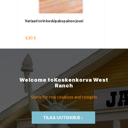
Variaattorin keskipakopainon jousi
4,80 €
Welcome to
Koskenkorva
West
Ranch
Store for real cowboys
and cowgirls
TILAA UUTISKIRJE ›