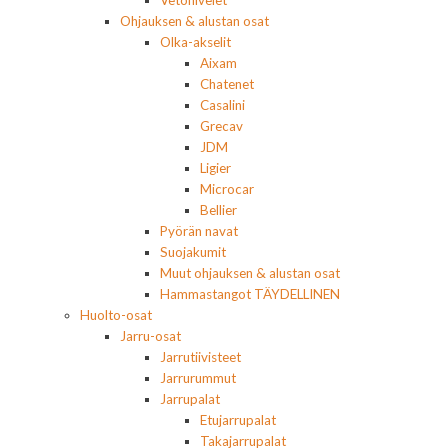
Vetonivelet
Ohjauksen & alustan osat
Olka-akselit
Aixam
Chatenet
Casalini
Grecav
JDM
Ligier
Microcar
Bellier
Pyörän navat
Suojakumit
Muut ohjauksen & alustan osat
Hammastangot TÄYDELLINEN
Huolto-osat
Jarru-osat
Jarrutiivisteet
Jarrurummut
Jarrupalat
Etujarrupalat
Takajarrupalat