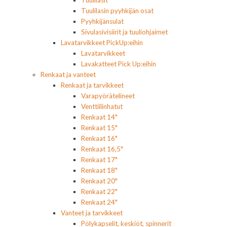
Tuulilasit
Tuulilasin pyyhkijän osat
Pyyhkijänsulat
Sivulasivisiirit ja tuuliohjaimet
Lavatarvikkeet PickUp:eihin
Lavatarvikkeet
Lavakatteet Pick Up:eihin
Renkaat ja vanteet
Renkaat ja tarvikkeet
Varapyörätelineet
Venttiilinhatut
Renkaat 14"
Renkaat 15"
Renkaat 16"
Renkaat 16,5"
Renkaat 17"
Renkaat 18"
Renkaat 20"
Renkaat 22"
Renkaat 24"
Vanteet ja tarvikkeet
Pölykapselit, keskiöt, spinnerit