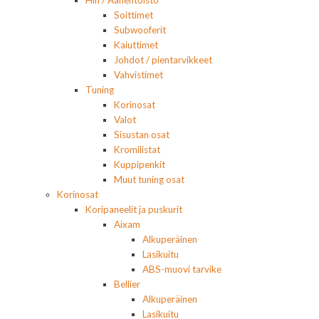
Hifi / Äänentoisto
Soittimet
Subwooferit
Kaiuttimet
Johdot / pientarvikkeet
Vahvistimet
Tuning
Korinosat
Valot
Sisustan osat
Kromilistat
Kuppipenkit
Muut tuning osat
Korinosat
Koripaneelit ja puskurit
Aixam
Alkuperäinen
Lasikuitu
ABS-muovi tarvike
Bellier
Alkuperäinen
Lasikuitu