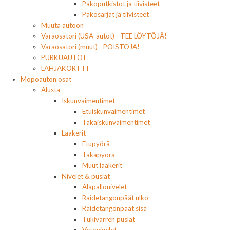
Pakoputkistot ja tiivisteet
Pakosarjat ja tiivisteet
Muuta autoon
Varaosatori (USA-autot) - TEE LÖYTÖJÄ!
Varaosatori (muut) - POISTOJA!
PURKUAUTOT
LAHJAKORTTI
Mopoauton osat
Alusta
Iskunvaimentimet
Etuiskunvaimentimet
Takaiskunvaimentimet
Laakerit
Etupyörä
Takapyörä
Muut laakerit
Nivelet & puslat
Alapallonivelet
Raidetangonpäät ulko
Raidetangonpäät sisä
Tukivarren puslat