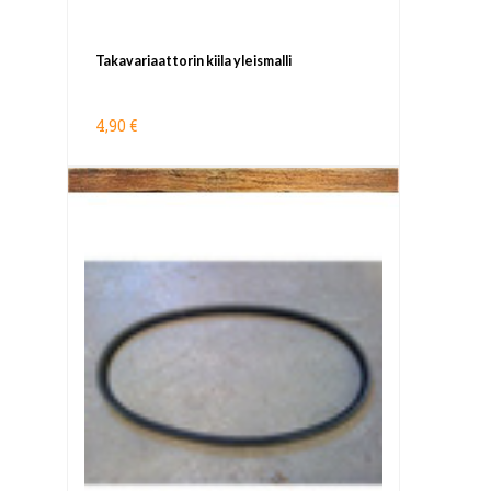
Takavariaattorin kiila yleismalli
4,90 €