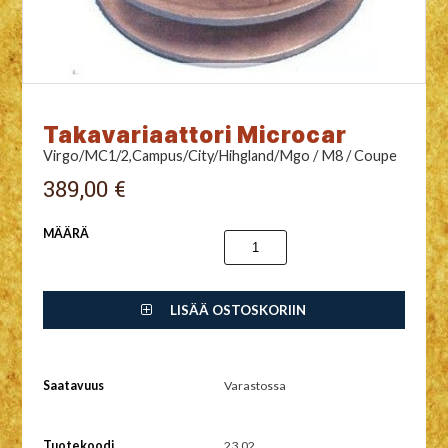
Takavariaattori Microcar
Virgo/MC1/2,Campus/City/Hihgland/Mgo / M8 / Coupe
389,00 €
MÄÄRÄ
LISÄÄ OSTOSKORIIN
Saatavuus
Varastossa
Tuotekoodi
23.02