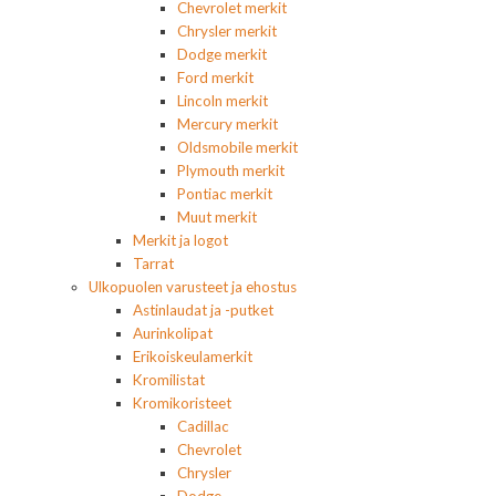
Chevrolet merkit
Chrysler merkit
Dodge merkit
Ford merkit
Lincoln merkit
Mercury merkit
Oldsmobile merkit
Plymouth merkit
Pontiac merkit
Muut merkit
Merkit ja logot
Tarrat
Ulkopuolen varusteet ja ehostus
Astinlaudat ja -putket
Aurinkolipat
Erikoiskeulamerkit
Kromilistat
Kromikoristeet
Cadillac
Chevrolet
Chrysler