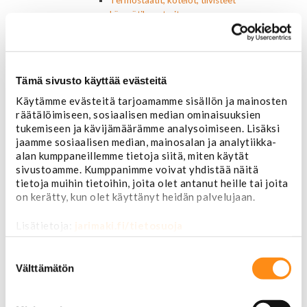
Termostaatit, kotelot, tiivisteet
Lämpötila-anturit
Vesipumput ja tiivisteet
Vapaatuulettimet ja viskokytkimet
Kiinnikkeet ja pidikkeet
Nivelet ja puslat
Tämä sivusto käyttää evästeitä
Alapallonivelet
Käytämme evästeitä tarjoamamme sisällön ja mainosten
Yläpallonivelet
räätälöimiseen, sosiaalisen median ominaisuuksien
Raidetangonpäät sisempi
tukemiseen ja kävijämäärämme analysoimiseen. Lisäksi
Raidetangonpäät ulompi
jaamme sosiaalisen median, mainosalan ja analytiikka-
Vakaajan linkit
alan kumppaneillemme tietoja siitä, miten käytät
Polttoaine- ja ilmanottolaitteet
sivustoamme. Kumppanimme voivat yhdistää näitä
Suodattimet
tietoja muihin tietoihin, joita olet antanut heille tai joita
Öljynsuodattimet
on kerätty, kun olet käyttänyt heidän palvelujaan.
AC Delco
Motocraft
Lisätietoja:
jarimaki.fi/tietosuoja
Harvinaiset
Muut öljynsuodattimet
Suostumuksen
Vaihteistosuodattimet
valinta
Välttämätön
AC Delco
Muut
Polttoainesuodattimet