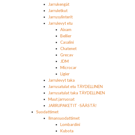
Jarrukengät
Jarruletkut
Jarrusylinterit
Jarrulevyt etu
Aixam
Bellier
Casalini
Chatenet
Grecav
JDM
Microcar
Ligier
Jarrulevyt taka
Jarrusatulat etu TÄYDELLINEN
Jarrusatulat taka TÄYDELLINEN
Muut jarruosat
JARRUPAKETIT -SÄÄSTÄ!
Suodattimet
Ilmansuodattimet
Lombardini
Kubota