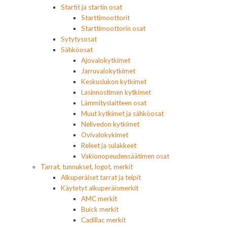
Startit ja startin osat
Starttimoottorit
Starttimoottorin osat
Sytytysosat
Sähköosat
Ajovalokytkimet
Jarruvalokytkimet
Keskuslukon kytkimet
Lasinnostimen kytkimet
Lämmityslaitteen osat
Muut kytkimet ja sähköosat
Nelivedon kytkimet
Ovivalokykimet
Releet ja sulakkeet
Vakionopeudensäätimen osat
Tarrat, tunnukset, logot, merkit
Alkuperäiset tarrat ja teipit
Käytetyt alkuperäismerkit
AMC merkit
Buick merkit
Cadillac merkit