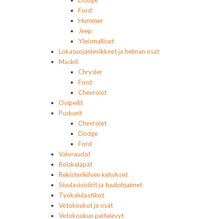
Dodge
Ford
Hummer
Jeep
Yleismalliset
Lokasuojanlevikkeet ja helman osat
Maskit
Chrysler
Ford
Chevrolet
Ovipeilit
Puskurit
Chevrolet
Dodge
Ford
Valoraudat
Roiskeläpät
Rekisterikilven kehykset
Sivulasivisiirit ja tuuliohjaimet
Työkalulaatikot
Vetokoukut ja osat
Vetokoukun peitelevyt