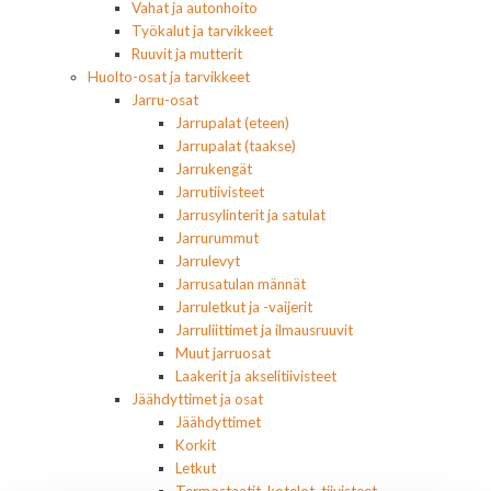
Vahat ja autonhoito
Työkalut ja tarvikkeet
Ruuvit ja mutterit
Huolto-osat ja tarvikkeet
Jarru-osat
Jarrupalat (eteen)
Jarrupalat (taakse)
Jarrukengät
Jarrutiivisteet
Jarrusylinterit ja satulat
Jarrurummut
Jarrulevyt
Jarrusatulan männät
Jarruletkut ja -vaijerit
Jarruliittimet ja ilmausruuvit
Muut jarruosat
Laakerit ja akselitiivisteet
Jäähdyttimet ja osat
Jäähdyttimet
Korkit
Letkut