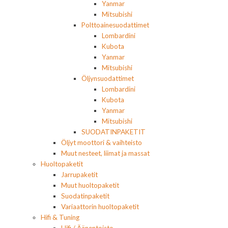
Yanmar
Mitsubishi
Polttoainesuodattimet
Lombardini
Kubota
Yanmar
Mitsubishi
Öljynsuodattimet
Lombardini
Kubota
Yanmar
Mitsubishi
SUODATINPAKETIT
Öljyt moottori & vaihteisto
Muut nesteet, liimat ja massat
Huoltopaketit
Jarrupaketit
Muut huoltopaketit
Suodatinpaketit
Variaattorin huoltopaketit
Hifi & Tuning