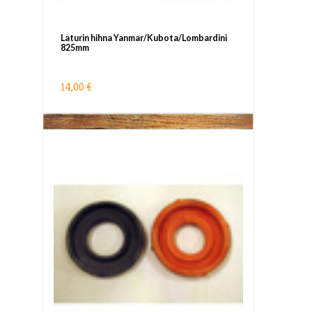
Laturin hihna Yanmar/Kubota/Lombardini
825mm
14,00 €