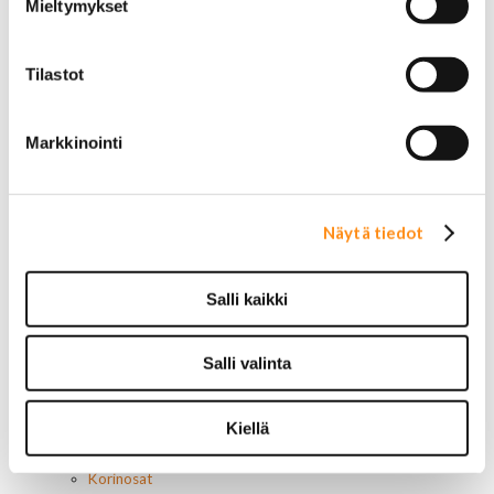
Mieltymykset
AC Delco
Motorcraft
Mopar
Tilastot
Muut
Ilmansuodattimet
AC Delco
Markkinointi
Muut
Motorcaft
Raitisilmasuodattimet
Öljyt, nesteet & maalit
Näytä tiedot
Vaihteistoöljyt
Jarrunesteet
Moottoriöljyt
Salli kaikki
Liimat ja massat
Muut nesteet
Salli valinta
Maalit
Kirjallisuus
Korjausoppaat
Kiellä
Omistajan käsikirjat
Muu autokirjallisuus
Korinosat