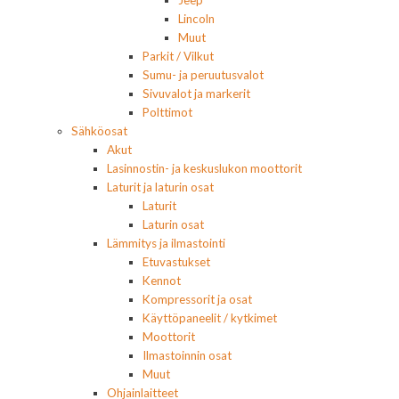
Jeep
Lincoln
Muut
Parkit / Vilkut
Sumu- ja peruutusvalot
Sivuvalot ja markerit
Polttimot
Sähköosat
Akut
Lasinnostin- ja keskuslukon moottorit
Laturit ja laturin osat
Laturit
Laturin osat
Lämmitys ja ilmastointi
Etuvastukset
Kennot
Kompressorit ja osat
Käyttöpaneelit / kytkimet
Moottorit
Ilmastoinnin osat
Muut
Ohjainlaitteet