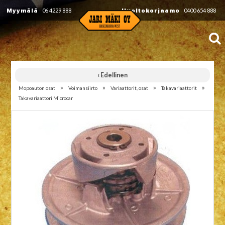
Myymälä
06 4229 888
Huoltokorjaamo
0400 654 888
‹ Edellinen
»
»
»
»
Mopoauton osat
Voimansiirto
Variaattorit, osat
Takavariaattorit
Takavariaattori Microcar