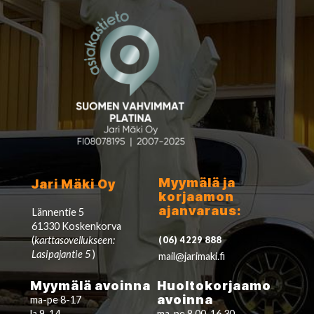
Myymälä ja
Jari Mäki Oy
korjaamon
ajanvaraus:
Lännentie 5
61330 Koskenkorva
(
karttasovellukseen:
(06) 4229 888
Lasipajantie 5
)
mail@jarimaki.fi
Myymälä avoinna
Huoltokorjaamo
avoinna
ma-pe 8-17
la 9-14
ma-pe 8.00-16.30