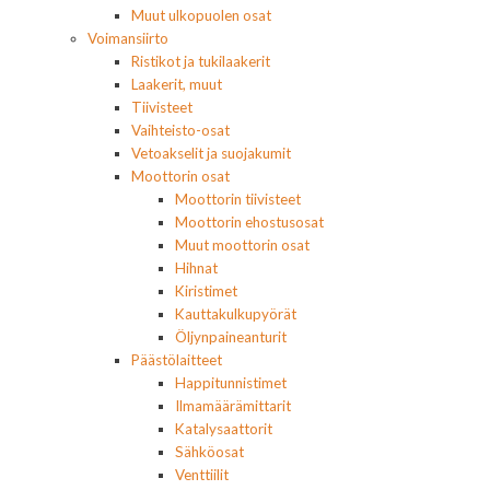
Muut ulkopuolen osat
Voimansiirto
Ristikot ja tukilaakerit
Laakerit, muut
Tiivisteet
Vaihteisto-osat
Vetoakselit ja suojakumit
Moottorin osat
Moottorin tiivisteet
Moottorin ehostusosat
Muut moottorin osat
Hihnat
Kiristimet
Kauttakulkupyörät
Öljynpaineanturit
Päästölaitteet
Happitunnistimet
Ilmamäärämittarit
Katalysaattorit
Sähköosat
Venttiilit