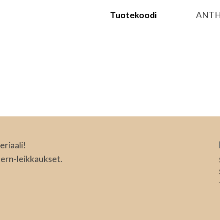
Tuotekoodi
ANT
riaali!
ern-leikkaukset.