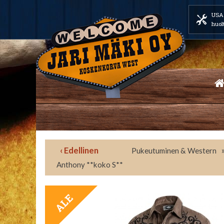
USA 
huol
‹ Edellinen
Pukeutuminen & Western
Anthony **koko S**
TARJOUS