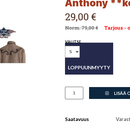
Anthony **k
29,00 €
79,00 €
Tarjous - o
VALITSE
LISÄÄ 
Saatavuus
Varas