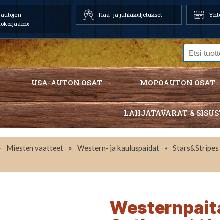
autojen
Hää- ja juhlakuljetukset
Yhte
tokorjaamo
USA-AUTON OSAT
MOPOAUTON OSAT
LAHJATAVARAT & SISUS
»
»
»
Miesten vaatteet
Western- ja kauluspaidat
Stars&Stripes
Westernpaita