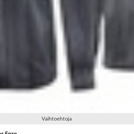
Vaihtoehtoja
es Enzo