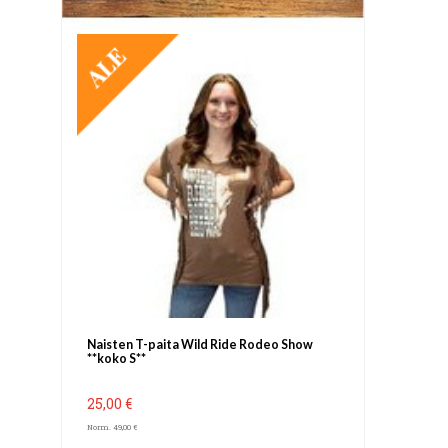
TARJOUS
Naisten T-paita Wild Ride Rodeo Show
**koko S**
25,00 €
Norm. 49,00 €