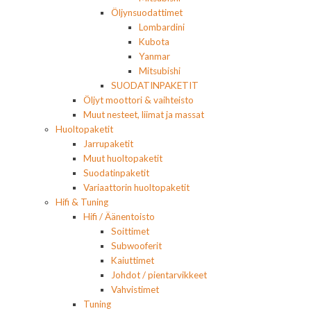
Öljynsuodattimet
Lombardini
Kubota
Yanmar
Mitsubishi
SUODATINPAKETIT
Öljyt moottori & vaihteisto
Muut nesteet, liimat ja massat
Huoltopaketit
Jarrupaketit
Muut huoltopaketit
Suodatinpaketit
Variaattorin huoltopaketit
Hifi & Tuning
Hifi / Äänentoisto
Soittimet
Subwooferit
Kaiuttimet
Johdot / pientarvikkeet
Vahvistimet
Tuning