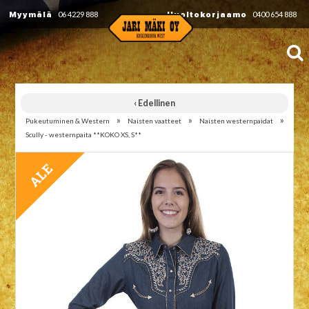
Myymälä
06 4229 888
Huoltokorjaamo
0400 654 888
‹ Edellinen
»
»
»
Pukeutuminen & Western
Naisten vaatteet
Naisten westernpaidat
Scully - westernpaita **KOKO XS, S**
TARJOUS