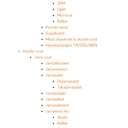
JDM
Ligier
Microcar
Bellier
Pyörän navat
Suojakumit
Muut ohjauksen & alustan osat
Hammastangot TÄYDELLINEN
Huolto-osat
Jarru-osat
Jarrutiivisteet
Jarrurummut
Jarrupalat
Etujarrupalat
Takajarrupalat
Jarrukengät
Jarruletkut
Jarrusylinterit
Jarrulevyt etu
Aixam
Bellier