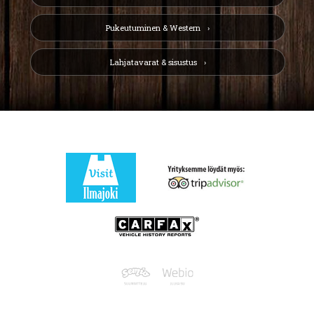
Pukeutuminen & Western
Lahjatavarat & sisustus