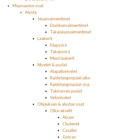
Mopoauton osat
Alusta
Iskunvaimentimet
Etuiskunvaimentimet
Takaiskunvaimentimet
Laakerit
Etupyörä
Takapyörä
Muut laakerit
Nivelet & puslat
Alapallonivelet
Raidetangonpäät ulko
Raidetangonpäät sisä
Tukivarren puslat
Vetonivelet
Ohjauksen & alustan osat
Olka-akselit
Aixam
Chatenet
Casalini
Grecav