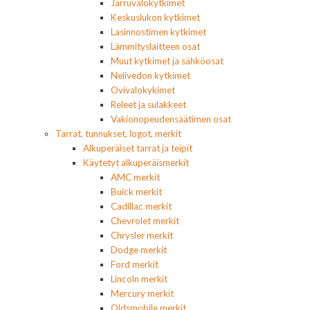
Jarruvalokytkimet
Keskuslukon kytkimet
Lasinnostimen kytkimet
Lämmityslaitteen osat
Muut kytkimet ja sähköosat
Nelivedon kytkimet
Ovivalokykimet
Releet ja sulakkeet
Vakionopeudensäätimen osat
Tarrat, tunnukset, logot, merkit
Alkuperäiset tarrat ja teipit
Käytetyt alkuperäismerkit
AMC merkit
Buick merkit
Cadillac merkit
Chevrolet merkit
Chrysler merkit
Dodge merkit
Ford merkit
Lincoln merkit
Mercury merkit
Oldsmobile merkit