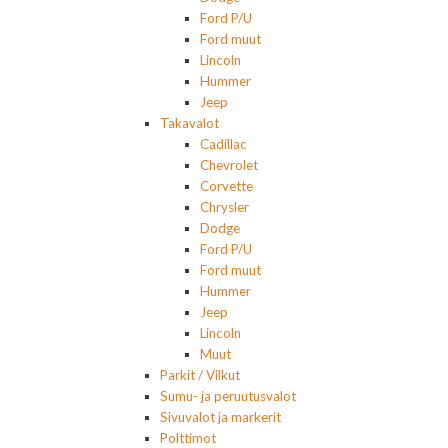
Ford P/U
Ford muut
Lincoln
Hummer
Jeep
Takavalot
Cadillac
Chevrolet
Corvette
Chrysler
Dodge
Ford P/U
Ford muut
Hummer
Jeep
Lincoln
Muut
Parkit / Vilkut
Sumu- ja peruutusvalot
Sivuvalot ja markerit
Polttimot