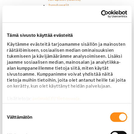
Jarrukengät
Jarrutiivisteet
Jarrusylinterit ja satulat
Jarrurummut
Jarrulevyt
Tämä sivusto käyttää evästeitä
Jarrusatulan männät
Jarruletkut ja -vaijerit
Käytämme evästeitä tarjoamamme sisällön ja mainosten
Jarruliittimet ja ilmausruuvit
räätälöimiseen, sosiaalisen median ominaisuuksien
Muut jarruosat
tukemiseen ja kävijämäärämme analysoimiseen. Lisäksi
jaamme sosiaalisen median, mainosalan ja analytiikka-
Laakerit ja akselitiivisteet
alan kumppaneillemme tietoja siitä, miten käytät
Jäähdyttimet ja osat
sivustoamme. Kumppanimme voivat yhdistää näitä
Jäähdyttimet
tietoja muihin tietoihin, joita olet antanut heille tai joita
Korkit
on kerätty, kun olet käyttänyt heidän palvelujaan.
Letkut
Termostaatit, kotelot, tiivisteet
Lisätietoja:
jarimaki.fi/tietosuoja
Lämpötila-anturit
Vesipumput ja tiivisteet
Suostumuksen
Vapaatuulettimet ja viskokytkimet
valinta
Välttämätön
Kiinnikkeet ja pidikkeet
Nivelet ja puslat
Alapallonivelet