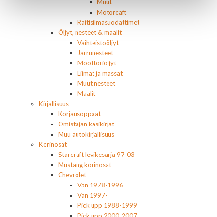
Muut
Motorcaft
Raitisilmasuodattimet
Öljyt, nesteet & maalit
Vaihteistoöljyt
Jarrunesteet
Moottoriöljyt
Liimat ja massat
Muut nesteet
Maalit
Kirjallisuus
Korjausoppaat
Omistajan käsikirjat
Muu autokirjallisuus
Korinosat
Starcraft levikesarja 97-03
Mustang korinosat
Chevrolet
Van 1978-1996
Van 1997-
Pick upp 1988-1999
Pick upp 2000-2007