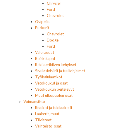
Chrysler
Ford
Chevrolet
Ovipeilit
Puskurit
Chevrolet
Dodge
Ford
Valoraudat
Roiskeläpät
Rekisterikilven kehykset
Sivulasivisiirit ja tuuliohjaimet
Työkalulaatikot
Vetokoukut ja osat
Vetokoukun peitelevyt
Muut ulkopuolen osat
Voimansiirto
Ristikot ja tukilaakerit
Laakerit, muut
Tiivisteet
Vaihteisto-osat