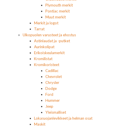
Plymouth merkit
Pontiac merkit
Muut merkit
Merkit ja logot
Tarrat
Ulkopuolen varusteet ja ehostus
Astinlaudat ja -putket
Aurinkolipat
Erikoiskeulamerkit
Kromilistat
Kromikoristeet
Cadillac
Chevrolet
Chrysler
Dodge
Ford
Hummer
Jeep
Yleismalliset
Lokasuojanlevikkeet ja helman osat
Maskit