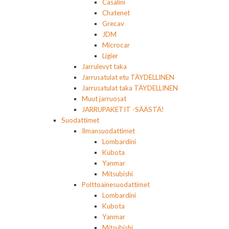
Casalini
Chatenet
Grecav
JDM
Microcar
Ligier
Jarrulevyt taka
Jarrusatulat etu TÄYDELLINEN
Jarrusatulat taka TÄYDELLINEN
Muut jarruosat
JARRUPAKETIT -SÄÄSTÄ!
Suodattimet
Ilmansuodattimet
Lombardini
Kubota
Yanmar
Mitsubishi
Polttoainesuodattimet
Lombardini
Kubota
Yanmar
Mitsubishi