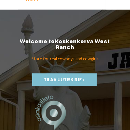
Welcome to
Koskenkorva
West
Ranch
Store for real cowboys
and cowgirls
TILAA UUTISKIRJE ›