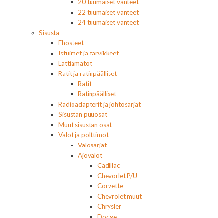
20 tuumaiset vanteet
22 tuumaiset vanteet
24 tuumaiset vanteet
Sisusta
Ehosteet
Istuimet ja tarvikkeet
Lattiamatot
Ratit ja ratinpäälliset
Ratit
Ratinpäälliset
Radioadapterit ja johtosarjat
Sisustan puuosat
Muut sisustan osat
Valot ja polttimot
Valosarjat
Ajovalot
Cadillac
Chevorlet P/U
Corvette
Chevrolet muut
Chrysler
Dodge