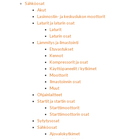
Sähköosat
Akut
Lasinnostin- ja keskuslukon moottorit
Laturit ja laturin osat
Laturit
Laturin osat
Lämmitys ja ilmastointi
Etuvastukset
Kennot
Kompressorit ja osat
Käyttöpaneelit / kytkimet
Moottorit
Ilmastoinnin osat
Muut
Ohjainlaitteet
Startit ja startin osat
Starttimoottorit
Starttimoottorin osat
Sytytysosat
Sähköosat
Ajovalokytkimet