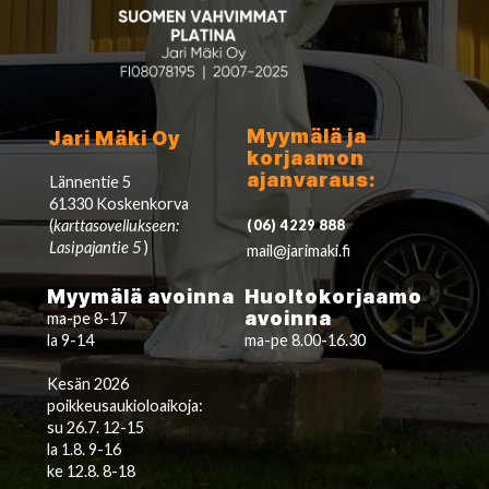
Myymälä ja
Jari Mäki Oy
korjaamon
ajanvaraus:
Lännentie 5
61330 Koskenkorva
(
karttasovellukseen:
(06) 4229 888
Lasipajantie 5
)
mail@jarimaki.fi
Myymälä avoinna
Huoltokorjaamo
avoinna
ma-pe 8-17
la 9-14
ma-pe 8.00-16.30
Kesän 2026
poikkeusaukioloaikoja:
su 26.7. 12-15
la 1.8. 9-16
ke 12.8. 8-18