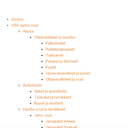
Etusivu
USA-auton osat
Alusta
Ohjauslaitteet ja jousitus
Pallonivelet
Raidetangonpäät
Tukivarret
Pumput ja tiivisteet
Puslat
Iskunvaimentimet ja jouset
Ohjausvaihteet ja osat
Autonhoito
Vahat ja autonhoito
Työkalut ja tarvikkeet
Ruuvit ja mutterit
Huolto-osat ja tarvikkeet
Jarru-osat
Jarrupalat (eteen)
Jarrupalat (taakse)