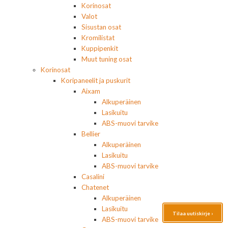
Korinosat
Valot
Sisustan osat
Kromilistat
Kuppipenkit
Muut tuning osat
Korinosat
Koripaneelit ja puskurit
Aixam
Alkuperäinen
Lasikuitu
ABS-muovi tarvike
Bellier
Alkuperäinen
Lasikuitu
ABS-muovi tarvike
Casalini
Chatenet
Alkuperäinen
Lasikuitu
Tilaa uutiskirje ›
ABS-muovi tarvike