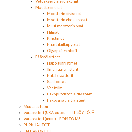
Vetoakselit ja suojakumit
Moottorin osat
Moottorin tiivisteet
Moottorin ehostusosat
Muut moottorin osat
Hihnat
Kiristimet
Kauttakulkupyörät
Öljynpaineanturit
Päästölaitteet
Happitunnistimet
Ilmamäärämittarit
Katalysaattorit
Sähköosat
Venttiilit
Pakoputkistot ja tiivisteet
Pakosarjat ja tiivisteet
Muuta autoon
Varaosatori (USA-autot) - TEE LÖYTÖJÄ!
Varaosatori (muut) - POISTOJA!
PURKUAUTOT
LAHJAKORTTI