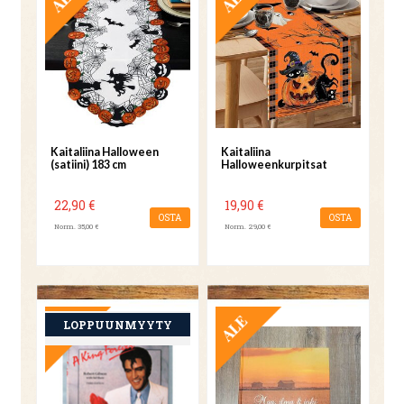
Kaitaliina Halloween
Kaitaliina
(satiini) 183 cm
Halloweenkurpitsat
22,90 €
19,90 €
OSTA
OSTA
Norm. 35,00 €
Norm. 29,00 €
TARJOUS
TARJOUS