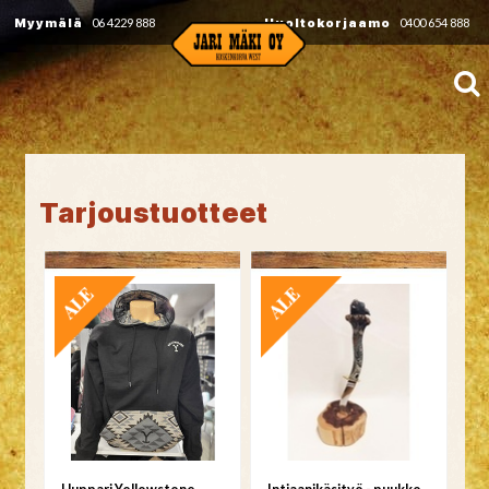
Myymälä
06 4229 888
Huoltokorjaamo
0400 654 888
Tarjoustuotteet
TARJOUS
TARJOUS