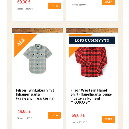
69,00 €
OSTA
Norm. 115,00 €
OSTA
Norm. 145,00 €
TARJOUS
TARJOUS
Filson Twin Lakes lyhyt
Filson Western Flanel
hihainen paita
Shirt -flanellipaita (puna-
(vaaleanvihreä/kerma)
musta-valkoinen)
**KOKO S**
49,00 €
69,00 €
OSTA
Norm. 115,00 €
OSTA
Norm. 169,00 €