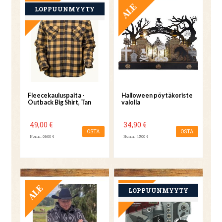
TARJOUS
TARJOUS
Fleecekauluspaita -
Halloween pöytäkoriste
Outback Big Shirt, Tan
valolla
49,00 €
34,90 €
OSTA
OSTA
Norm. 69,00 €
Norm. 45,00 €
TARJOUS
TARJOUS