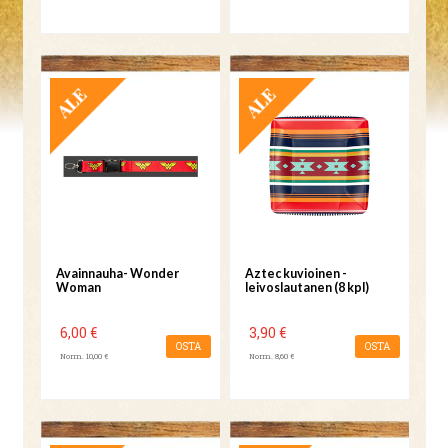
TARJOUS
TARJOUS
Avainnauha- Wonder
Aztec kuvioinen -
Woman
leivoslautanen (8 kpl)
6,00 €
3,90 €
OSTA
OSTA
Norm. 10,00 €
Norm. 8,60 €