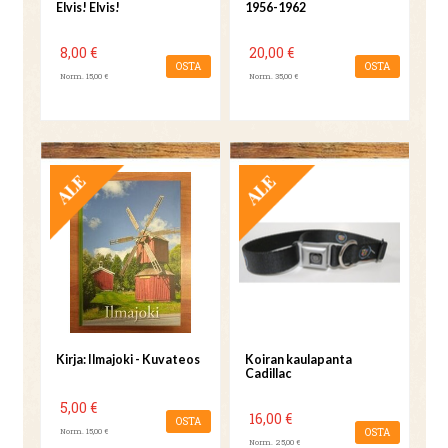
Elvis! Elvis!
1956-1962
8,00 €
20,00 €
OSTA
OSTA
Norm. 15,00 €
Norm. 35,00 €
TARJOUS
TARJOUS
Kirja: Ilmajoki - Kuvateos
Koiran kaulapanta
Cadillac
5,00 €
16,00 €
OSTA
Norm. 15,00 €
OSTA
Norm. 25,00 €