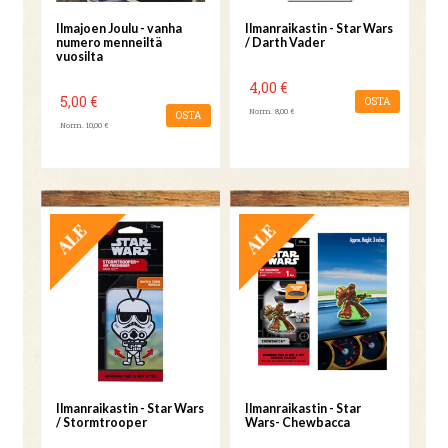
Ilmajoen Joulu - vanha
Ilmanraikastin - Star Wars
numero menneiltä
/ Darth Vader
vuosilta
4,00 €
5,00 €
OSTA
Norm. 8,00 €
OSTA
Norm. 10,00 €
TARJOUS
TARJOUS
Ilmanraikastin - Star Wars
Ilmanraikastin - Star
/ Stormtrooper
Wars- Chewbacca