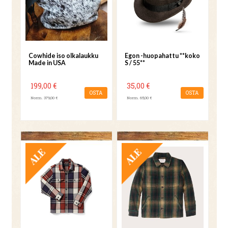
Cowhide iso olkalaukku
Egon -huopahattu **koko
Made in USA
S / 55**
199,00 €
35,00 €
OSTA
OSTA
Norm. 379,00 €
Norm. 65,00 €
TARJOUS
TARJOUS