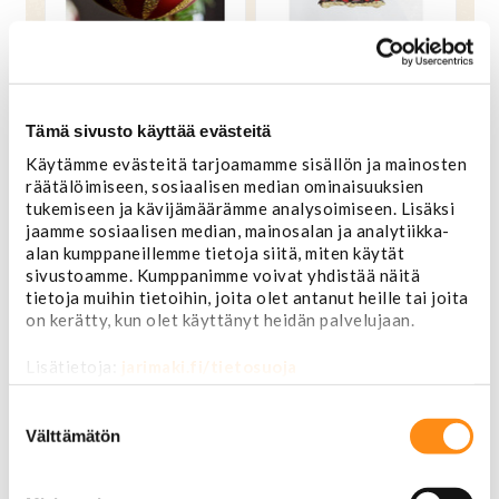
Joulukuusen jättipallo 15
Joulukuusen koriste -
cm
Cowboy
8,00 €
9,90 €
Tämä sivusto käyttää evästeitä
OSTA
OSTA
Norm. 10,00 €
Norm. 16,00 €
Käytämme evästeitä tarjoamamme sisällön ja mainosten
räätälöimiseen, sosiaalisen median ominaisuuksien
tukemiseen ja kävijämäärämme analysoimiseen. Lisäksi
jaamme sosiaalisen median, mainosalan ja analytiikka-
alan kumppaneillemme tietoja siitä, miten käytät
TARJOUS
TARJOUS
sivustoamme. Kumppanimme voivat yhdistää näitä
tietoja muihin tietoihin, joita olet antanut heille tai joita
on kerätty, kun olet käyttänyt heidän palvelujaan.
Lisätietoja:
jarimaki.fi/tietosuoja
Suostumuksen
valinta
Välttämätön
Joulukuusen koriste -
Joulusukka minikokoinen
Pick Up Truck