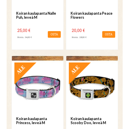
Koiran kaulapanta Nalle
Koiran kaulapanta Peace
Puh, leveä M
Flowers
25,00 €
20,00 €
OSTA
OSTA
Norm. 34,00 €
Norm. 28,00 €
TARJOUS
TARJOUS
Koiran kaulapanta
Koiran kaulapanta
Princess, leveä M
Scooby Doo, leveä M