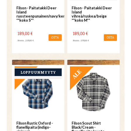
Filson - Paitatakki Deer
Filson - Paitatakki Deer
Island
Island
ruosteenpunainen/navy/kerma
vihreä/ruskea/beige
**koko S**
**koko M**
189,00 €
189,00 €
OSTA
OSTA
Norm. 235,00 €
Norm. 255,00 €
TARJOUS
TARJOUS
Filson Rustic Oxford -
Filson Scout Shirt
flanellipaita (indigo-
Black/Cream -