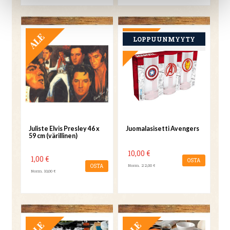
TARJOUS
TARJOUS
Juliste Elvis Presley 46 x
Juomalasisetti Avengers
59 cm (värillinen)
10,00 €
1,00 €
OSTA
OSTA
Norm. 22,00 €
Norm. 10,00 €
TARJOUS
TARJOUS