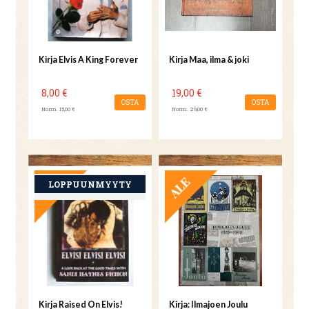
Kirja Elvis A King Forever
Kirja Maa, ilma & joki
8,00 €
19,00 €
OSTA
OSTA
Norm. 15,00 €
Norm. 29,00 €
TARJOUS
TARJOUS
Kirja Raised On Elvis!
Kirja: Ilmajoen Joulu