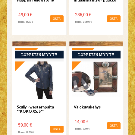
Huppari Yellowstone
Intiaanikäsityö - puukko
49,00 €
236,00 €
OSTA
OSTA
Norm. 65,00 €
Norm. 295,00 €
TARJOUS
TARJOUS
Scully - westernpaita
Valokuvakehys
**KOKO XS, S**
14,00 €
59,00 €
OSTA
OSTA
Norm. 19,00 €
Norm. 125,00 €