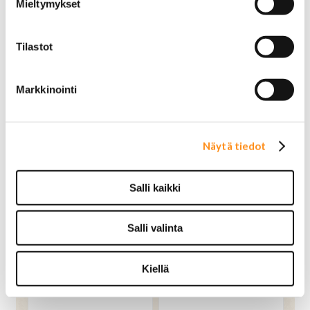
Mieltymykset
1,00 €
18,00 €
OSTA
OSTA
Norm. 2,90 €
Norm. 22,00 €
Tilastot
Markkinointi
TARJOUS
TARJOUS
Näytä tiedot
Salli kaikki
Salli valinta
Juliste Elvis Presley 35 x
Juliste Elvis Presley 46 x
42 cm (mustavalkoinen)
59 cm (mustavalkoinen)
Kiellä
1,00 €
1,00 €
OSTA
OSTA
Norm. 8,00 €
Norm. 10,00 €