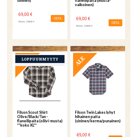
sininen)
flanellipaita (musta-
valkoinen)
69,00 €
69,00 €
OSTA
Norm. 135,00 €
OSTA
Norm. 145,00 €
TARJOUS
TARJOUS
Filson Scout Shirt
Filson Twin Lakes lyhyt
Olive/Black/Tan -
hihainen paita
flanellipaita (oliivi-musta)
(sininen/kerma/punainen)
**koko XL**
49,00 €