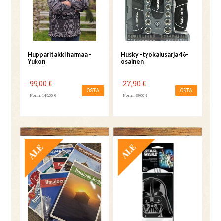
Hupparitakki harmaa -
Husky -työkalusarja 46-
Yukon
osainen
99,00 €
27,90 €
OSTA
OSTA
Norm. 145,00 €
Norm. 39,00 €
TARJOUS
TARJOUS