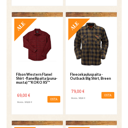
TARJOUS
TARJOUS
Filson Western Flanel
Fleecekauluspaita -
Shirt -flanellipaita (puna-
Outback Big Shirt, Breen
musta) **KOKO XS**
79,00 €
69,00 €
OSTA
Norm. 95,00 €
OSTA
Norm. 169,00 €