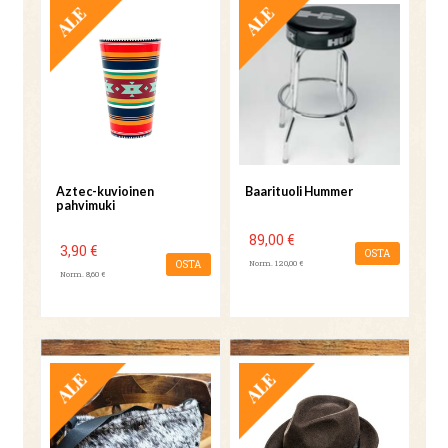
TARJOUS
TARJOUS
Aztec-kuvioinen
Baarituoli Hummer
pahvimuki
89,00 €
3,90 €
OSTA
OSTA
Norm. 120,00 €
Norm. 8,60 €
TARJOUS
TARJOUS